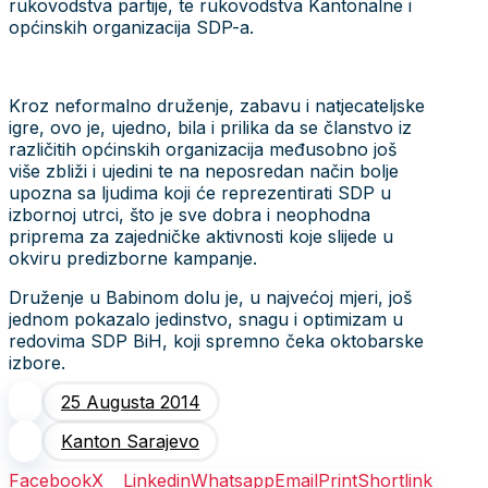
rukovodstva partije, te rukovodstva Kantonalne i
općinskih organizacija SDP-a.
Kroz neformalno druženje, zabavu i natjecateljske
igre, ovo je, ujedno, bila i prilika da se članstvo iz
različitih općinskih organizacija međusobno još
više zbliži i ujedini te na neposredan način bolje
upozna sa ljudima koji će reprezentirati SDP u
izbornoj utrci, što je sve dobra i neophodna
priprema za zajedničke aktivnosti koje slijede u
okviru predizborne kampanje.
Druženje u Babinom dolu je, u najvećoj mjeri, još
jednom pokazalo jedinstvo, snagu i optimizam u
redovima SDP BiH, koji spremno čeka oktobarske
izbore.
25 Augusta 2014
Kanton Sarajevo
Facebook
X
Linkedin
Whatsapp
Email
Print
Shortlink