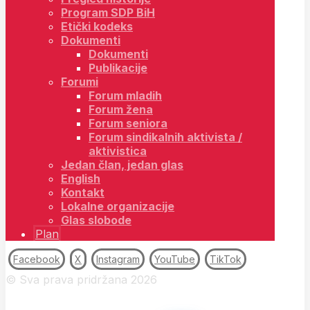
Program SDP BiH
Etički kodeks
Dokumenti
Dokumenti
Publikacije
Forumi
Forum mladih
Forum žena
Forum seniora
Forum sindikalnih aktivista /
aktivistica
Jedan član, jedan glas
English
Kontakt
Lokalne organizacije
Glas slobode
Plan
Facebook
X
Instagram
YouTube
TikTok
© Sva prava pridržana 2026