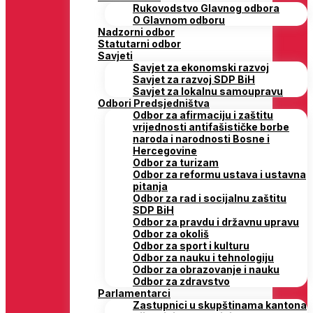
Rukovodstvo Glavnog odbora
O Glavnom odboru
Nadzorni odbor
Statutarni odbor
Savjeti
Savjet za ekonomski razvoj
Savjet za razvoj SDP BiH
Savjet za lokalnu samoupravu
Odbori Predsjedništva
Odbor za afirmaciju i zaštitu
vrijednosti antifašističke borbe
naroda i narodnosti Bosne i
Hercegovine
Odbor za turizam
Odbor za reformu ustava i ustavna
pitanja
Odbor za rad i socijalnu zaštitu
SDP BiH
Odbor za pravdu i državnu upravu
Odbor za okoliš
Odbor za sport i kulturu
Odbor za nauku i tehnologiju
Odbor za obrazovanje i nauku
Odbor za zdravstvo
Parlamentarci
Zastupnici u skupštinama kantona