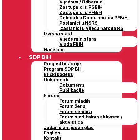
Vijećnici / Odbornici
Zastupnici u PSBiH
Zastupnici u PFBiH
Delegati u Domu naroda PFBiH
Poslanici u NSRS
Izaslanici u Vijeću naroda RS
Izvršna vlast
Vijeće ministara
Vlada FBiH
Načelnici
SDP BiH
Pregled historije
Program SDP BiH
Etički kodeks
Dokumenti
Dokumenti
Publikacije
Forumi
Forum mladih
Forum žena
Forum seniora
Forum sindikalnih aktivista /
aktivistica
Jedan član, jedan glas
English
Kontakt