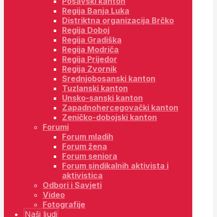
Posavski kanton
Regija Banja Luka
Distriktna organizacija Brčko
Regija Doboj
Regija Gradiška
Regija Modriča
Regija Prijedor
Regija Zvornik
Srednjobosanski kanton
Tuzlanski kanton
Unsko-sanski kanton
Zapadnohercegovački kanton
Zeničko-dobojski kanton
Forumi
Forum mladih
Forum žena
Forum seniora
Forum sindikalnih aktivista i
aktivistica
Odbori i Savjeti
Video
Fotografije
Naši ljudi