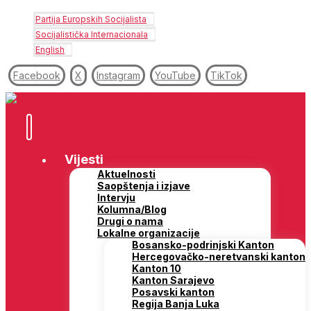
Partija Europskih Socijalista
Socijalistička Internacionala
English
Facebook
X
Instagram
YouTube
TikTok
Vijesti
Aktuelnosti
Saopštenja i izjave
Intervju
Kolumna/Blog
Drugi o nama
Lokalne organizacije
Bosansko-podrinjski Kanton
Hercegovačko-neretvanski kanton
Kanton 10
Kanton Sarajevo
Posavski kanton
Regija Banja Luka