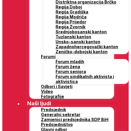
Distriktna organizacija Brčko
Regija Doboj
Regija Gradiška
Regija Modriča
Regija Prijedor
Regija Zvornik
Srednjobosanski kanton
Tuzlanski kanton
Unsko-sanski kanton
Zapadnohercegovački kanton
Zeničko-dobojski kanton
Forumi
Forum mladih
Forum žena
Forum seniora
Forum sindikalnih aktivista i
aktivistica
Odbori i Savjeti
Video
Fotografije
Naši ljudi
Predsjednik
Generalni sekretar
Zamjenici predsjednika SDP BiH
Predsjedništvo
Glavni odbor