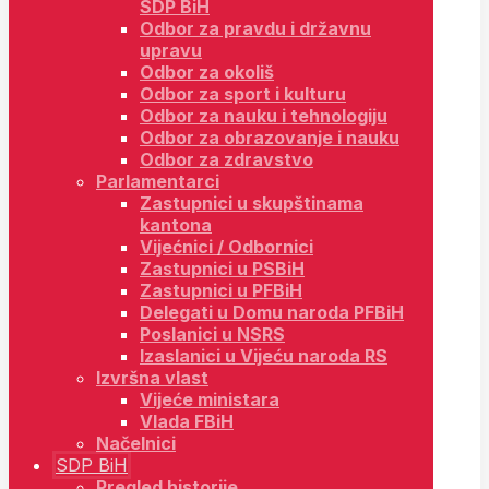
SDP BiH
Odbor za pravdu i državnu
upravu
Odbor za okoliš
Odbor za sport i kulturu
Odbor za nauku i tehnologiju
Odbor za obrazovanje i nauku
Odbor za zdravstvo
Parlamentarci
Zastupnici u skupštinama
kantona
Vijećnici / Odbornici
Zastupnici u PSBiH
Zastupnici u PFBiH
Delegati u Domu naroda PFBiH
Poslanici u NSRS
Izaslanici u Vijeću naroda RS
Izvršna vlast
Vijeće ministara
Vlada FBiH
Načelnici
SDP BiH
Pregled historije