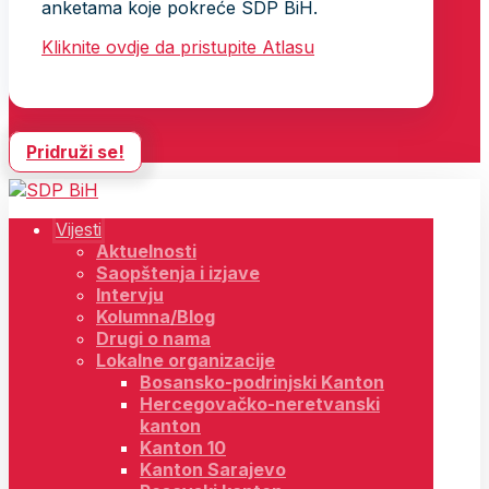
anketama koje pokreće SDP BiH.
Kliknite ovdje da pristupite Atlasu
Pridruži se!
Vijesti
Aktuelnosti
Saopštenja i izjave
Intervju
Kolumna/Blog
Drugi o nama
Lokalne organizacije
Bosansko-podrinjski Kanton
Hercegovačko-neretvanski
kanton
Kanton 10
Kanton Sarajevo