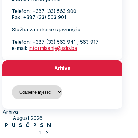
Telefon: +387 (33) 563 900
Fax: +387 (33) 563 901
Služba za odnose s javnošću:
Telefon: +387 (33) 563 941 ; 563 917
e-mail:
informisanje@sdp.ba
Arhiva
Arhiva
Arhiva
August 2026
P
U
S
Č
P
S
N
1
2