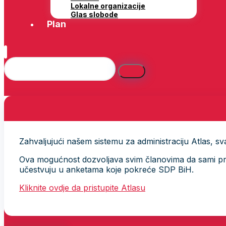
Lokalne organizacije
Glas slobode
Plan
Zahvaljujući našem sistemu za administraciju Atlas, svak
Ova mogućnost dozvoljava svim članovima da sami provj
učestvuju u anketama koje pokreće SDP BiH.
Kliknite ovdje da pristupite Atlasu