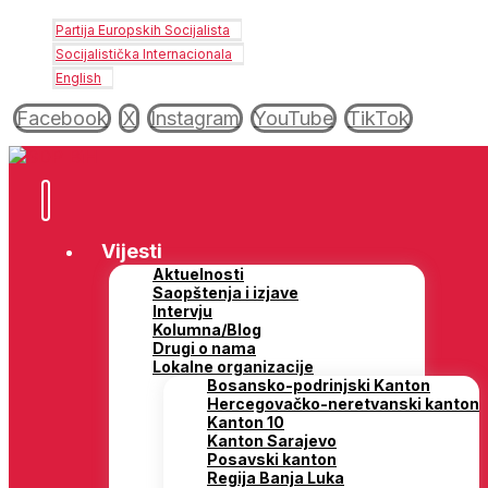
Partija Europskih Socijalista
Socijalistička Internacionala
English
Facebook
X
Instagram
YouTube
TikTok
Vijesti
Aktuelnosti
Saopštenja i izjave
Intervju
Kolumna/Blog
Drugi o nama
Lokalne organizacije
Bosansko-podrinjski Kanton
Hercegovačko-neretvanski kanton
Kanton 10
Kanton Sarajevo
Posavski kanton
Regija Banja Luka