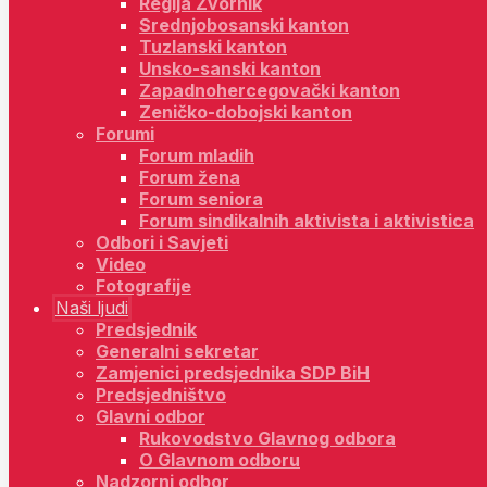
Regija Zvornik
Srednjobosanski kanton
Tuzlanski kanton
Unsko-sanski kanton
Zapadnohercegovački kanton
Zeničko-dobojski kanton
Forumi
Forum mladih
Forum žena
Forum seniora
Forum sindikalnih aktivista i aktivistica
Odbori i Savjeti
Video
Fotografije
Naši ljudi
Predsjednik
Generalni sekretar
Zamjenici predsjednika SDP BiH
Predsjedništvo
Glavni odbor
Rukovodstvo Glavnog odbora
O Glavnom odboru
Nadzorni odbor