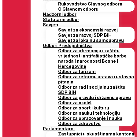
Rukovodstvo Glavnog odbora
O Glavnom odboru
Nadzorni odbor
Statutarni odbor
Savjeti
Savjet za ekonomski razvoj
Savjet za razvoj SDP BiH
Savjet za lokalnu samoupravu
Odbori Predsjedništva
Odbor za afirmaciju i zaštitu
vrijednosti antifašističke borbe
naroda i narodnosti Bosne i
Hercegovine
Odbor za turizam
Odbor za reformu ustava i ustavna
pitanja
Odbor za rad i socijalnu zaštitu
SDP BiH
Odbor za pravdu i državnu upravu
Odbor za okoliš
Odbor za sport i kulturu
Odbor za nauku i tehnologiju
Odbor za obrazovanje i nauku
Odbor za zdravstvo
Parlamentarci
Zastupnici u skupštinama kantona