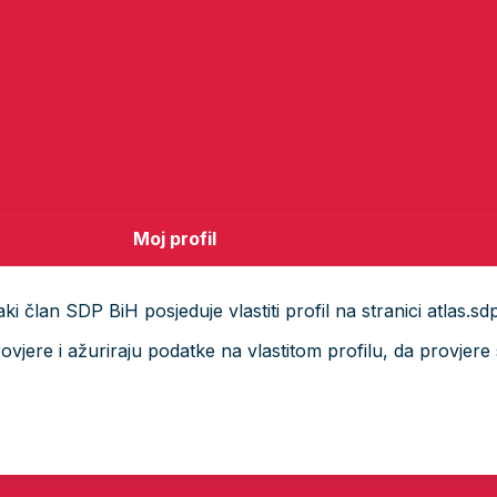
Moj profil
i član SDP BiH posjeduje vlastiti profil na stranici atlas.sd
ere i ažuriraju podatke na vlastitom profilu, da provjere s