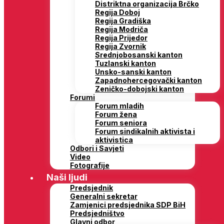
Distriktna organizacija Brčko
Regija Doboj
Regija Gradiška
Regija Modriča
Regija Prijedor
Regija Zvornik
Srednjobosanski kanton
Tuzlanski kanton
Unsko-sanski kanton
Zapadnohercegovački kanton
Zeničko-dobojski kanton
Forumi
Forum mladih
Forum žena
Forum seniora
Forum sindikalnih aktivista i
aktivistica
Odbori i Savjeti
Video
Fotografije
Naši ljudi
Predsjednik
Generalni sekretar
Zamjenici predsjednika SDP BiH
Predsjedništvo
Glavni odbor