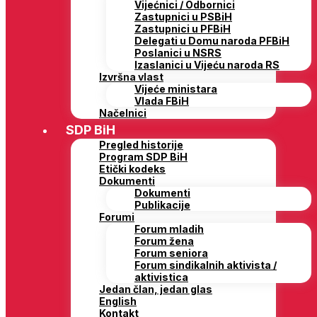
Vijećnici / Odbornici
Zastupnici u PSBiH
Zastupnici u PFBiH
Delegati u Domu naroda PFBiH
Poslanici u NSRS
Izaslanici u Vijeću naroda RS
Izvršna vlast
Vijeće ministara
Vlada FBiH
Načelnici
SDP BiH
Pregled historije
Program SDP BiH
Etički kodeks
Dokumenti
Dokumenti
Publikacije
Forumi
Forum mladih
Forum žena
Forum seniora
Forum sindikalnih aktivista /
aktivistica
Jedan član, jedan glas
English
Kontakt