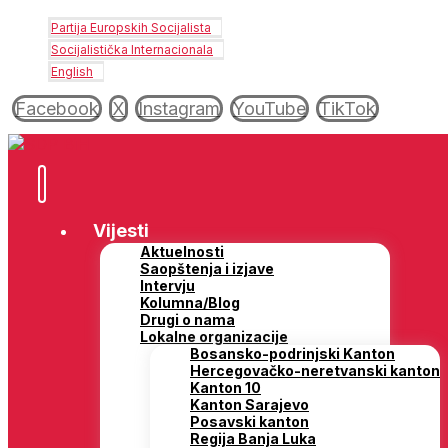
Partija Europskih Socijalista
Socijalistička Internacionala
English
Facebook
X
Instagram
YouTube
TikTok
Vijesti
Aktuelnosti
Saopštenja i izjave
Intervju
Kolumna/Blog
Drugi o nama
Lokalne organizacije
Bosansko-podrinjski Kanton
Hercegovačko-neretvanski kanton
Kanton 10
Kanton Sarajevo
Posavski kanton
Regija Banja Luka