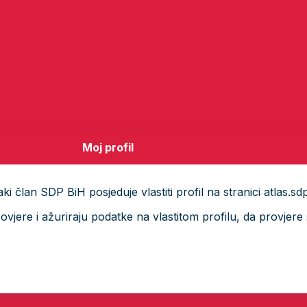
Moj profil
i član SDP BiH posjeduje vlastiti profil na stranici atlas.sd
ere i ažuriraju podatke na vlastitom profilu, da provjere s