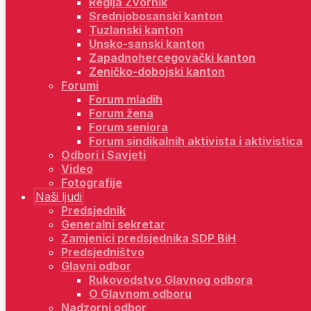
Regija Zvornik
Srednjobosanski kanton
Tuzlanski kanton
Unsko-sanski kanton
Zapadnohercegovački kanton
Zeničko-dobojski kanton
Forumi
Forum mladih
Forum žena
Forum seniora
Forum sindikalnih aktivista i aktivistica
Odbori i Savjeti
Video
Fotografije
Naši ljudi
Predsjednik
Generalni sekretar
Zamjenici predsjednika SDP BiH
Predsjedništvo
Glavni odbor
Rukovodstvo Glavnog odbora
O Glavnom odboru
Nadzorni odbor