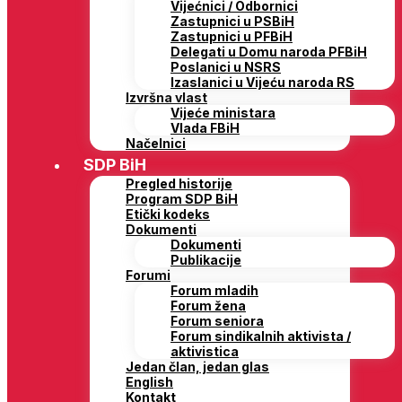
Vijećnici / Odbornici
Zastupnici u PSBiH
Zastupnici u PFBiH
Delegati u Domu naroda PFBiH
Poslanici u NSRS
Izaslanici u Vijeću naroda RS
Izvršna vlast
Vijeće ministara
Vlada FBiH
Načelnici
SDP BiH
Pregled historije
Program SDP BiH
Etički kodeks
Dokumenti
Dokumenti
Publikacije
Forumi
Forum mladih
Forum žena
Forum seniora
Forum sindikalnih aktivista /
aktivistica
Jedan član, jedan glas
English
Kontakt