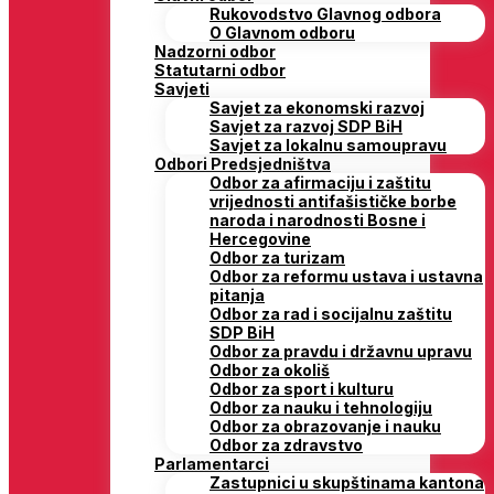
Rukovodstvo Glavnog odbora
O Glavnom odboru
Nadzorni odbor
Statutarni odbor
Savjeti
Savjet za ekonomski razvoj
Savjet za razvoj SDP BiH
Savjet za lokalnu samoupravu
Odbori Predsjedništva
Odbor za afirmaciju i zaštitu
vrijednosti antifašističke borbe
naroda i narodnosti Bosne i
Hercegovine
Odbor za turizam
Odbor za reformu ustava i ustavna
pitanja
Odbor za rad i socijalnu zaštitu
SDP BiH
Odbor za pravdu i državnu upravu
Odbor za okoliš
Odbor za sport i kulturu
Odbor za nauku i tehnologiju
Odbor za obrazovanje i nauku
Odbor za zdravstvo
Parlamentarci
Zastupnici u skupštinama kantona