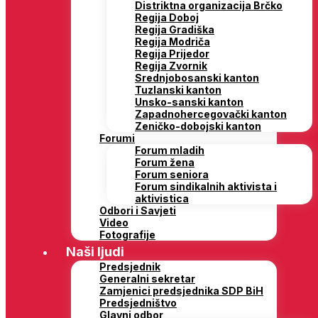
Distriktna organizacija Brčko
Regija Doboj
Regija Gradiška
Regija Modriča
Regija Prijedor
Regija Zvornik
Srednjobosanski kanton
Tuzlanski kanton
Unsko-sanski kanton
Zapadnohercegovački kanton
Zeničko-dobojski kanton
Forumi
Forum mladih
Forum žena
Forum seniora
Forum sindikalnih aktivista i
aktivistica
Odbori i Savjeti
Video
Fotografije
Naši ljudi
Predsjednik
Generalni sekretar
Zamjenici predsjednika SDP BiH
Predsjedništvo
Glavni odbor