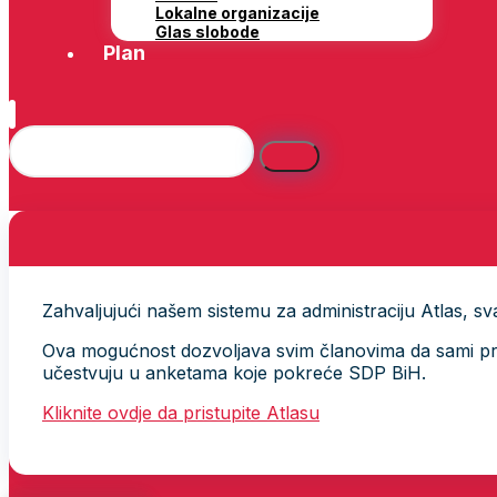
Lokalne organizacije
Glas slobode
Plan
Zahvaljujući našem sistemu za administraciju Atlas, svak
Ova mogućnost dozvoljava svim članovima da sami provj
učestvuju u anketama koje pokreće SDP BiH.
Kliknite ovdje da pristupite Atlasu