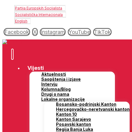
Partija Europskih Socijalista
Socijalistička Internacionala
English
Facebook
X
Instagram
YouTube
TikTok
Vijesti
Aktuelnosti
Saopštenja i izjave
Intervju
Kolumna/Blog
Drugi o nama
Lokalne organizacije
Bosansko-podrinjski Kanton
Hercegovačko-neretvanski kanton
Kanton 10
Kanton Sarajevo
Posavski kanton
Regija Banja Luka