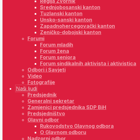
Regija Zvornik
Srednjobosanski kanton
Tuzlanski kanton
Unsko-sanski kanton
Zapadnohercegovački kanton
Zeničko-dobojski kanton
Forumi
Forum mladih
Forum žena
Forum seniora
Forum sindikalnih aktivista i aktivistica
Odbori i Savjeti
Video
Fotografije
Naši ljudi
Predsjednik
Generalni sekretar
Zamjenici predsjednika SDP BiH
Predsjedništvo
Glavni odbor
Rukovodstvo Glavnog odbora
O Glavnom odboru
Nadzorni odbor