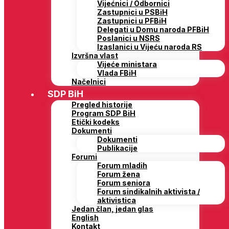
Vijećnici / Odbornici
Zastupnici u PSBiH
Zastupnici u PFBiH
Delegati u Domu naroda PFBiH
Poslanici u NSRS
Izaslanici u Vijeću naroda RS
Izvršna vlast
Vijeće ministara
Vlada FBiH
Načelnici
SDP BiH
Pregled historije
Program SDP BiH
Etički kodeks
Dokumenti
Dokumenti
Publikacije
Forumi
Forum mladih
Forum žena
Forum seniora
Forum sindikalnih aktivista /
aktivistica
Jedan član, jedan glas
English
Kontakt