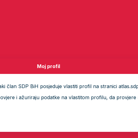
Moj profil
i član SDP BiH posjeduje vlastiti profil na stranici atlas.sd
ere i ažuriraju podatke na vlastitom profilu, da provjere s