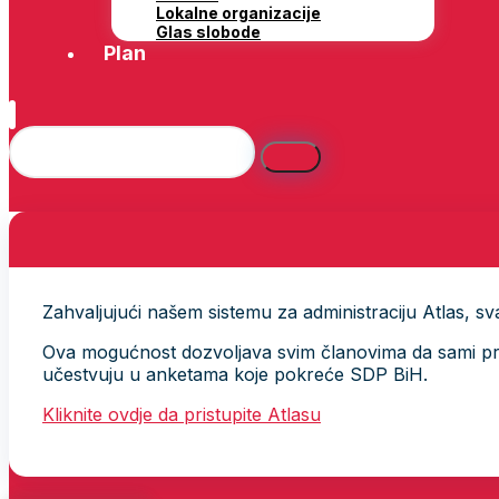
Lokalne organizacije
Glas slobode
Plan
Zahvaljujući našem sistemu za administraciju Atlas, svak
Ova mogućnost dozvoljava svim članovima da sami provj
učestvuju u anketama koje pokreće SDP BiH.
Kliknite ovdje da pristupite Atlasu