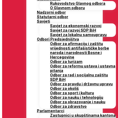
Rukovodstvo Glavnog odbora
O Glavnom odboru
Nadzorni odbor
Statutarni odbor
Savjeti
Savjet za ekonomski razvoj
Savjet za razvoj SDP BiH
Savjet za lokalnu samoupravu
Odbori Predsjedništva
Odbor za afirmaciju i zaštitu
vrijednosti antifašističke borbe
naroda i narodnosti Bosne i
Hercegovine
Odbor za turizam
Odbor za reformu ustava i ustavna
pitanja
Odbor za rad i socijalnu zaštitu
SDP BiH
Odbor za pravdu i državnu upravu
Odbor za okoliš
Odbor za sport i kulturu
Odbor za nauku i tehnologiju
Odbor za obrazovanje i nauku
Odbor za zdravstvo
Parlamentarci
Zastupnici u skupštinama kantona