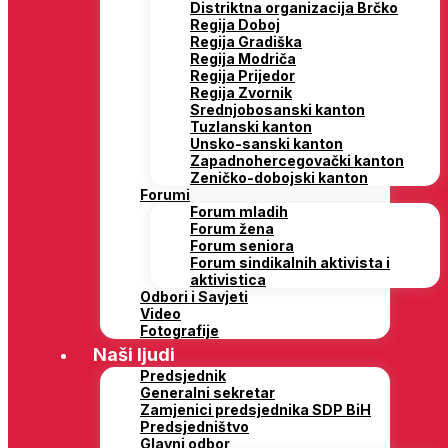
Distriktna organizacija Brčko
Regija Doboj
Regija Gradiška
Regija Modriča
Regija Prijedor
Regija Zvornik
Srednjobosanski kanton
Tuzlanski kanton
Unsko-sanski kanton
Zapadnohercegovački kanton
Zeničko-dobojski kanton
Forumi
Forum mladih
Forum žena
Forum seniora
Forum sindikalnih aktivista i
aktivistica
Odbori i Savjeti
Video
Fotografije
Naši ljudi
Predsjednik
Generalni sekretar
Zamjenici predsjednika SDP BiH
Predsjedništvo
Glavni odbor