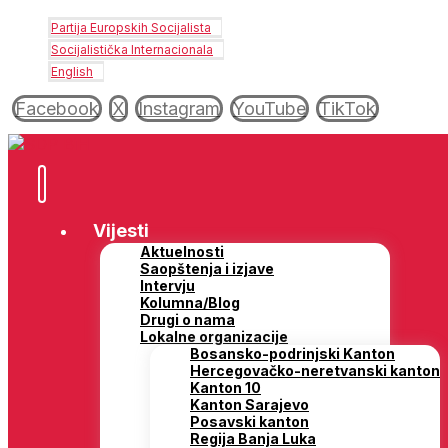
Partija Europskih Socijalista
Socijalistička Internacionala
English
Facebook
X
Instagram
YouTube
TikTok
Vijesti
Aktuelnosti
Saopštenja i izjave
Intervju
Kolumna/Blog
Drugi o nama
Lokalne organizacije
Bosansko-podrinjski Kanton
Hercegovačko-neretvanski kanton
Kanton 10
Kanton Sarajevo
Posavski kanton
Regija Banja Luka