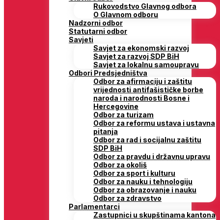
Rukovodstvo Glavnog odbora
O Glavnom odboru
Nadzorni odbor
Statutarni odbor
Savjeti
Savjet za ekonomski razvoj
Savjet za razvoj SDP BiH
Savjet za lokalnu samoupravu
Odbori Predsjedništva
Odbor za afirmaciju i zaštitu
vrijednosti antifašističke borbe
naroda i narodnosti Bosne i
Hercegovine
Odbor za turizam
Odbor za reformu ustava i ustavna
pitanja
Odbor za rad i socijalnu zaštitu
SDP BiH
Odbor za pravdu i državnu upravu
Odbor za okoliš
Odbor za sport i kulturu
Odbor za nauku i tehnologiju
Odbor za obrazovanje i nauku
Odbor za zdravstvo
Parlamentarci
Zastupnici u skupštinama kantona