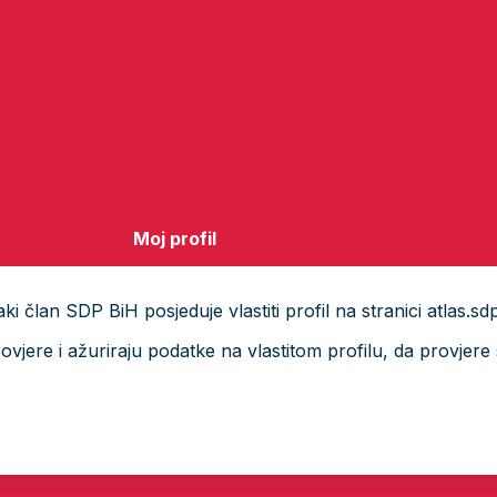
Moj profil
i član SDP BiH posjeduje vlastiti profil na stranici atlas.sd
ere i ažuriraju podatke na vlastitom profilu, da provjere s