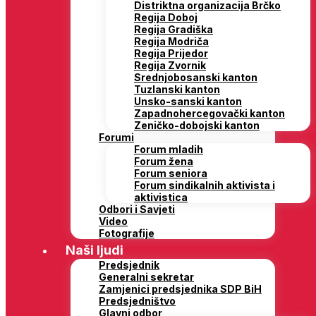
Distriktna organizacija Brčko
Regija Doboj
Regija Gradiška
Regija Modriča
Regija Prijedor
Regija Zvornik
Srednjobosanski kanton
Tuzlanski kanton
Unsko-sanski kanton
Zapadnohercegovački kanton
Zeničko-dobojski kanton
Forumi
Forum mladih
Forum žena
Forum seniora
Forum sindikalnih aktivista i
aktivistica
Odbori i Savjeti
Video
Fotografije
Naši ljudi
Predsjednik
Generalni sekretar
Zamjenici predsjednika SDP BiH
Predsjedništvo
Glavni odbor