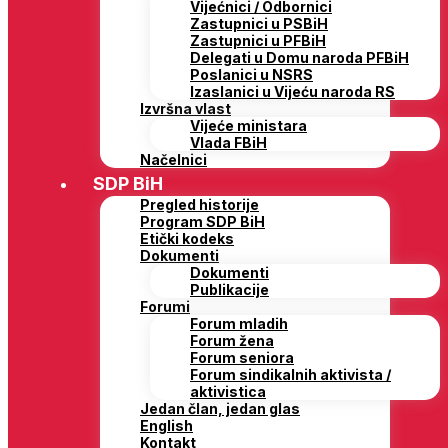
Vijećnici / Odbornici
Zastupnici u PSBiH
Zastupnici u PFBiH
Delegati u Domu naroda PFBiH
Poslanici u NSRS
Izaslanici u Vijeću naroda RS
Izvršna vlast
Vijeće ministara
Vlada FBiH
Načelnici
SDP BiH
Pregled historije
Program SDP BiH
Etički kodeks
Dokumenti
Dokumenti
Publikacije
Forumi
Forum mladih
Forum žena
Forum seniora
Forum sindikalnih aktivista /
aktivistica
Jedan član, jedan glas
English
Kontakt