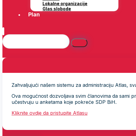
Lokalne organizacije
Glas slobode
Plan
Zahvaljujući našem sistemu za administraciju Atlas, svak
Ova mogućnost dozvoljava svim članovima da sami provj
učestvuju u anketama koje pokreće SDP BiH.
Kliknite ovdje da pristupite Atlasu