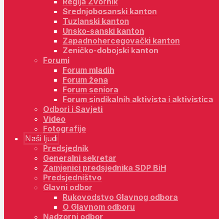
Regija Zvornik
Srednjobosanski kanton
Tuzlanski kanton
Unsko-sanski kanton
Zapadnohercegovački kanton
Zeničko-dobojski kanton
Forumi
Forum mladih
Forum žena
Forum seniora
Forum sindikalnih aktivista i aktivistica
Odbori i Savjeti
Video
Fotografije
Naši ljudi
Predsjednik
Generalni sekretar
Zamjenici predsjednika SDP BiH
Predsjedništvo
Glavni odbor
Rukovodstvo Glavnog odbora
O Glavnom odboru
Nadzorni odbor