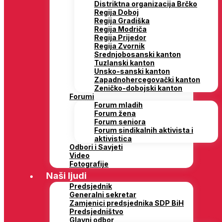
Distriktna organizacija Brčko
Regija Doboj
Regija Gradiška
Regija Modriča
Regija Prijedor
Regija Zvornik
Srednjobosanski kanton
Tuzlanski kanton
Unsko-sanski kanton
Zapadnohercegovački kanton
Zeničko-dobojski kanton
Forumi
Forum mladih
Forum žena
Forum seniora
Forum sindikalnih aktivista i
aktivistica
Odbori i Savjeti
Video
Fotografije
Naši ljudi
Predsjednik
Generalni sekretar
Zamjenici predsjednika SDP BiH
Predsjedništvo
Glavni odbor