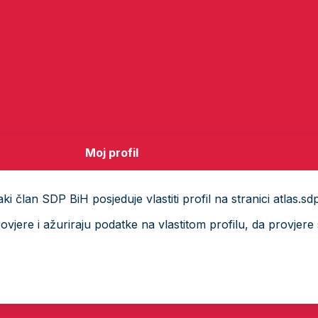
Moj profil
i član SDP BiH posjeduje vlastiti profil na stranici atlas.sd
ere i ažuriraju podatke na vlastitom profilu, da provjere s