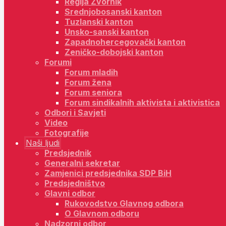
Regija Zvornik
Srednjobosanski kanton
Tuzlanski kanton
Unsko-sanski kanton
Zapadnohercegovački kanton
Zeničko-dobojski kanton
Forumi
Forum mladih
Forum žena
Forum seniora
Forum sindikalnih aktivista i aktivistica
Odbori i Savjeti
Video
Fotografije
Naši ljudi
Predsjednik
Generalni sekretar
Zamjenici predsjednika SDP BiH
Predsjedništvo
Glavni odbor
Rukovodstvo Glavnog odbora
O Glavnom odboru
Nadzorni odbor