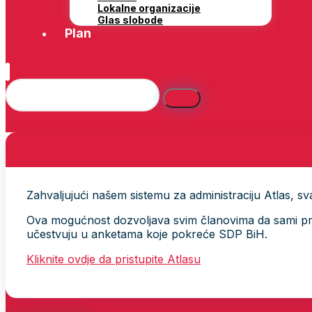
Lokalne organizacije
Glas slobode
Plan
Zahvaljujući našem sistemu za administraciju Atlas, svak
Ova mogućnost dozvoljava svim članovima da sami provj
učestvuju u anketama koje pokreće SDP BiH.
Kliknite ovdje da pristupite Atlasu