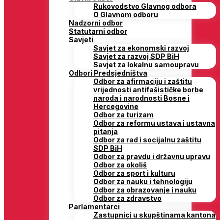
Rukovodstvo Glavnog odbora
O Glavnom odboru
Nadzorni odbor
Statutarni odbor
Savjeti
Savjet za ekonomski razvoj
Savjet za razvoj SDP BiH
Savjet za lokalnu samoupravu
Odbori Predsjedništva
Odbor za afirmaciju i zaštitu
vrijednosti antifašističke borbe
naroda i narodnosti Bosne i
Hercegovine
Odbor za turizam
Odbor za reformu ustava i ustavna
pitanja
Odbor za rad i socijalnu zaštitu
SDP BiH
Odbor za pravdu i državnu upravu
Odbor za okoliš
Odbor za sport i kulturu
Odbor za nauku i tehnologiju
Odbor za obrazovanje i nauku
Odbor za zdravstvo
Parlamentarci
Zastupnici u skupštinama kantona