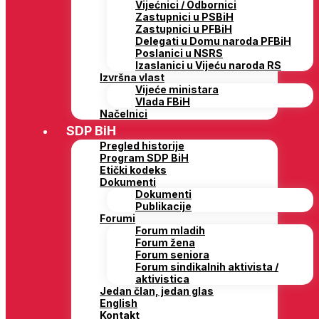
Vijećnici / Odbornici
Zastupnici u PSBiH
Zastupnici u PFBiH
Delegati u Domu naroda PFBiH
Poslanici u NSRS
Izaslanici u Vijeću naroda RS
Izvršna vlast
Vijeće ministara
Vlada FBiH
Načelnici
SDP BiH
Pregled historije
Program SDP BiH
Etički kodeks
Dokumenti
Dokumenti
Publikacije
Forumi
Forum mladih
Forum žena
Forum seniora
Forum sindikalnih aktivista /
aktivistica
Jedan član, jedan glas
English
Kontakt