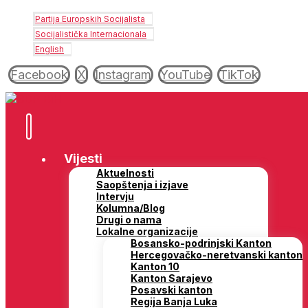
Partija Europskih Socijalista
Socijalistička Internacionala
English
Facebook
X
Instagram
YouTube
TikTok
Vijesti
Aktuelnosti
Saopštenja i izjave
Intervju
Kolumna/Blog
Drugi o nama
Lokalne organizacije
Bosansko-podrinjski Kanton
Hercegovačko-neretvanski kanton
Kanton 10
Kanton Sarajevo
Posavski kanton
Regija Banja Luka