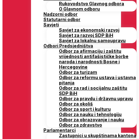
Rukovodstvo Glavnog odbora
O Glavnom odboru
Nadzorni odbor
Statutarni odbor
Savjeti
Savjet za ekonomski razvoj
Savjet za razvoj SDP BiH
Savjet za lokalnu samoupravu
Odbori Predsjedništva
Odbor za afirmaciju i zaštitu
vrijednosti antifašističke borbe
naroda i narodnosti Bosne i
Hercegovine
Odbor za turizam
Odbor za reformu ustava i ustavna
pitanja
Odbor za rad i socijalnu zaštitu
SDP BiH
Odbor za pravdu i državnu upravu
Odbor za okoliš
Odbor za sport i kulturu
Odbor za nauku i tehnologiju
Odbor za obrazovanje i nauku
Odbor za zdravstvo
Parlamentarci
Zastupnici u skupštinama kantona