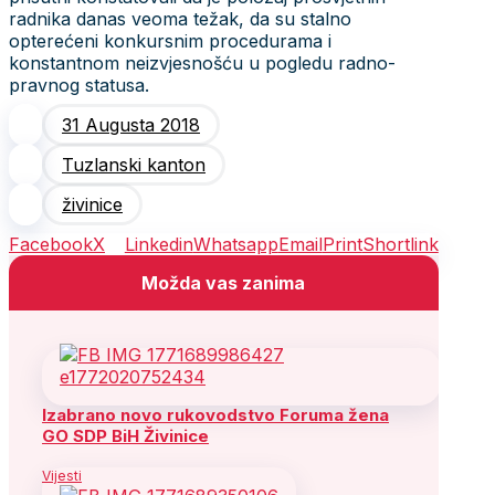
radnika danas veoma težak, da su stalno
opterećeni konkursnim procedurama i
konstantnom neizvjesnošću u pogledu radno-
pravnog statusa.
31 Augusta 2018
Tuzlanski kanton
živinice
Facebook
X
Linkedin
Whatsapp
Email
Print
Shortlink
Možda vas zanima
Izabrano novo rukovodstvo Foruma žena
GO SDP BiH Živinice
Vijesti