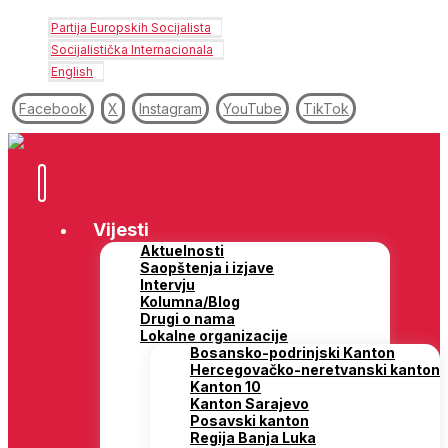
Partija Europskih Socijalista
Socijalistička Internacionala
English
Facebook
X
Instagram
YouTube
TikTok
Vijesti
Aktuelnosti
Saopštenja i izjave
Intervju
Kolumna/Blog
Drugi o nama
Lokalne organizacije
Bosansko-podrinjski Kanton
Hercegovačko-neretvanski kanton
Kanton 10
Kanton Sarajevo
Posavski kanton
Regija Banja Luka