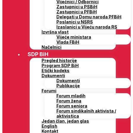
Vijećnici / Odbornici
Zastupnici u PSBiH
Zastupnici u PFBiH
Delegati u Domu naroda PFBiH
Poslanici u NSRS
Izaslanici u Vijeću naroda RS
Izvršna vlast
Vijeće ministara
Vlada FBiH
Načelnici
SDP BiH
Pregled historije
Program SDP BiH
Etički kodeks
Dokumenti
Dokumenti
Publikacije
Forumi
Forum mladih
Forum žena
Forum seniora
Forum sindikalnih aktivista /
aktivistica
Jedan član, jedan glas
English
Kontakt