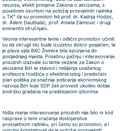
resursa, efekti primjene Zakona o akcizama, s
posebnim osvrtom na položaj prosvjetnih radnika
u TK” čiji su promotori bili prof. dr. Kadrija Hodzic,
dr. Adem Dautbašić, prof. Amela Zaimović i drugi
eminentni stručnjaci.
Veoma interesantne teme i odlični promotori učinili
su da okrugli sto bude izuzetno dobro posjećen, te
je plava sala BKC Živinice bila ispunjena do
posljednjeg mjesta. Posebnu pažnju i interesovanje
prisutnih izazvale su teme vezane za Zakon o
akcizama BiH te stavovi i mišljenja uvaženog
profesora Hodžića o efektima istog i predočeni
plan politika za snažnije poticanje ekonomskog
razvoja BiH koje SDP želi provesti ukoliko dobije
podršku građana na predstojećim izborima.
Ništa manje interesovanje prisutnih nije bilo ni kod
rasprave o temi vraćanja dostojanstva
prosvjetnom radniku, pri čemu su promotori, a i
prisutni konstatovali da je položaj prosvjetnih