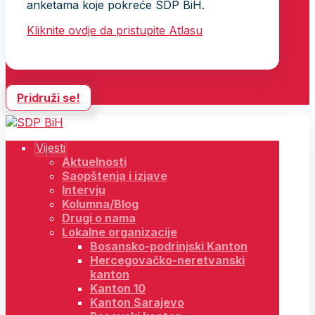
anketama koje pokreće SDP BiH.
Kliknite ovdje da pristupite Atlasu
Pridruži se!
Vijesti
Aktuelnosti
Saopštenja i izjave
Intervju
Kolumna/Blog
Drugi o nama
Lokalne organizacije
Bosansko-podrinjski Kanton
Hercegovačko-neretvanski
kanton
Kanton 10
Kanton Sarajevo