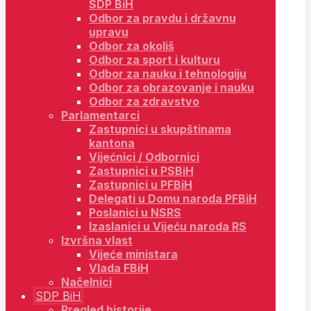
SDP BiH
Odbor za pravdu i državnu
upravu
Odbor za okoliš
Odbor za sport i kulturu
Odbor za nauku i tehnologiju
Odbor za obrazovanje i nauku
Odbor za zdravstvo
Parlamentarci
Zastupnici u skupštinama
kantona
Vijećnici / Odbornici
Zastupnici u PSBiH
Zastupnici u PFBiH
Delegati u Domu naroda PFBiH
Poslanici u NSRS
Izaslanici u Vijeću naroda RS
Izvršna vlast
Vijeće ministara
Vlada FBiH
Načelnici
SDP BiH
Pregled historije