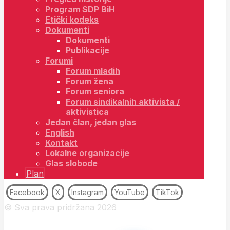
Program SDP BiH
Etički kodeks
Dokumenti
Dokumenti
Publikacije
Forumi
Forum mladih
Forum žena
Forum seniora
Forum sindikalnih aktivista /
aktivistica
Jedan član, jedan glas
English
Kontakt
Lokalne organizacije
Glas slobode
Plan
Facebook
X
Instagram
YouTube
TikTok
© Sva prava pridržana 2026