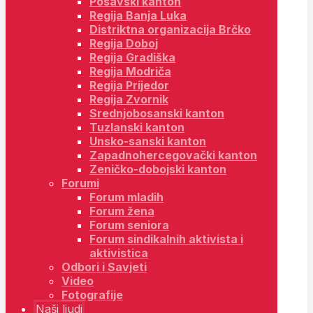
Posavski kanton
Regija Banja Luka
Distriktna organizacija Brčko
Regija Doboj
Regija Gradiška
Regija Modriča
Regija Prijedor
Regija Zvornik
Srednjobosanski kanton
Tuzlanski kanton
Unsko-sanski kanton
Zapadnohercegovački kanton
Zeničko-dobojski kanton
Forumi
Forum mladih
Forum žena
Forum seniora
Forum sindikalnih aktivista i
aktivistica
Odbori i Savjeti
Video
Fotografije
Naši ljudi