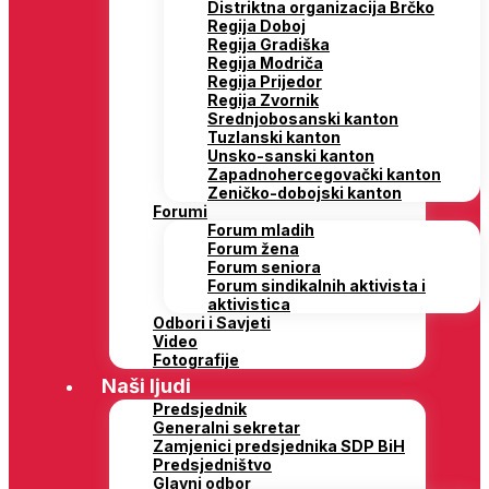
Distriktna organizacija Brčko
Regija Doboj
Regija Gradiška
Regija Modriča
Regija Prijedor
Regija Zvornik
Srednjobosanski kanton
Tuzlanski kanton
Unsko-sanski kanton
Zapadnohercegovački kanton
Zeničko-dobojski kanton
Forumi
Forum mladih
Forum žena
Forum seniora
Forum sindikalnih aktivista i
aktivistica
Odbori i Savjeti
Video
Fotografije
Naši ljudi
Predsjednik
Generalni sekretar
Zamjenici predsjednika SDP BiH
Predsjedništvo
Glavni odbor