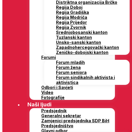
Distriktna organizacija Brčko
Regija Doboj
Regija Gradiška
Regija Modriča
Regija Prijedor
Regija Zvornik
Srednjobosanski kanton
Tuzlanski kanton
Unsko-sanski kanton
Zapadnohercegovački kanton
Zeničko-dobojski kanton
Forumi
Forum mladih
Forum žena
Forum seniora
Forum sindikalnih aktivista i
aktivistica
Odbori i Savjeti
Video
Fotografije
Naši ljudi
Predsjednik
Generalni sekretar
Zamjenici predsjednika SDP BiH
Predsjedništvo
Glavni odbor