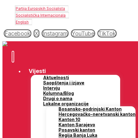
Partija Europskih Socijalista
Socijalistička Internacionala
English
Facebook
X
Instagram
YouTube
TikTok
Vijesti
Aktuelnosti
Saopštenja i izjave
Intervju
Kolumna/Blog
Drugi o nama
Lokalne organizacije
Bosansko-podrinjski Kanton
Hercegovačko-neretvanski kanton
Kanton 10
Kanton Sarajevo
Posavski kanton
Regija Banja Luka