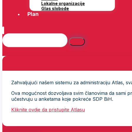
Lokalne organizacije
Glas slobode
Plan
Zahvaljujući našem sistemu za administraciju Atlas, svak
Ova mogućnost dozvoljava svim članovima da sami provj
učestvuju u anketama koje pokreće SDP BiH.
Kliknite ovdje da pristupite Atlasu