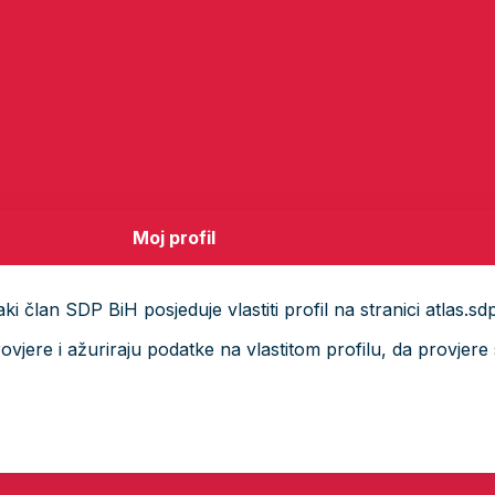
Moj profil
i član SDP BiH posjeduje vlastiti profil na stranici atlas.sd
ere i ažuriraju podatke na vlastitom profilu, da provjere s