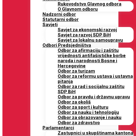
Rukovodstvo Glavnog odbora
O Glavnom odboru
Nadzorni odbor
Statutarni odbor
Savjeti
Savjet za ekonomski razvoj
Savjet za razvoj SDP BiH
Savjet za lokalnu samoupravu
Odbori Predsjedništva
Odbor za afirmaciju i zaštitu
vrijednosti antifašističke borbe
naroda i narodnosti Bosne i
Hercegovine
Odbor za turizam
Odbor za reformu ustava i ustavna
pitanja
Odbor za rad i socijalnu zaštitu
SDP BiH
Odbor za pravdu i državnu upravu
Odbor za okoliš
Odbor za sport i kulturu
Odbor za nauku i tehnologiju
Odbor za obrazovanje i nauku
Odbor za zdravstvo
Parlamentarci
Zastupnici u skupštinama kantona