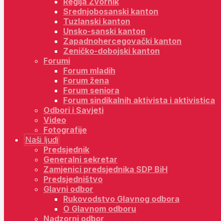
Regija Zvornik
Srednjobosanski kanton
Tuzlanski kanton
Unsko-sanski kanton
Zapadnohercegovački kanton
Zeničko-dobojski kanton
Forumi
Forum mladih
Forum žena
Forum seniora
Forum sindikalnih aktivista i aktivistica
Odbori i Savjeti
Video
Fotografije
Naši ljudi
Predsjednik
Generalni sekretar
Zamjenici predsjednika SDP BiH
Predsjedništvo
Glavni odbor
Rukovodstvo Glavnog odbora
O Glavnom odboru
Nadzorni odbor