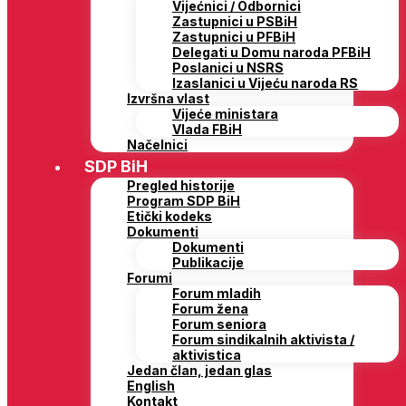
Vijećnici / Odbornici
Zastupnici u PSBiH
Zastupnici u PFBiH
Delegati u Domu naroda PFBiH
Poslanici u NSRS
Izaslanici u Vijeću naroda RS
Izvršna vlast
Vijeće ministara
Vlada FBiH
Načelnici
SDP BiH
Pregled historije
Program SDP BiH
Etički kodeks
Dokumenti
Dokumenti
Publikacije
Forumi
Forum mladih
Forum žena
Forum seniora
Forum sindikalnih aktivista /
aktivistica
Jedan član, jedan glas
English
Kontakt