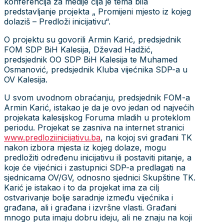
konferencija za medije čija je tema bila
predstavljanje projekta „ Promijeni mjesto iz kojeg
dolaziš – Predloži inicijativu“.
O projektu su govorili Armin Karić, predsjednik
FOM SDP BiH Kalesija, Dževad Hadžić,
predsjednik OO SDP BiH Kalesija te Muhamed
Osmanović, predsjednik Kluba vijećnika SDP-a u
OV Kalesija.
U svom uvodnom obraćanju, predsjednik FOM-a
Armin Karić, istakao je da je ovo jedan od najvećih
projekata kalesijskog Foruma mladih u proteklom
periodu. Projekat se zasniva na internet stranici
www.predloziinicijativu.ba
, na kojoj svi građani TK
nakon izbora mjesta iz kojeg dolaze, mogu
predložiti određenu inicijativu ili postaviti pitanje, a
koje će vijećnici i zastupnici SDP-a predlagati na
sjednicama OV/GV, odnosno sjednici Skupštine TK.
Karić je istakao i to da projekat ima za cilj
ostvarivanje bolje saradnje između vijećnika i
građana, ali i građana i izvršne vlasti. Građani
mnogo puta imaju dobru ideju, ali ne znaju na koji