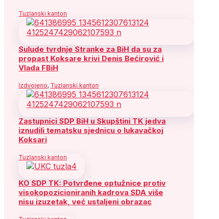
Tuzlanski kanton
Sulude tvrdnje Stranke za BiH da su za
propast Koksare krivi Denis Bećirović i
Vlada FBiH
Izdvojeno
,
Tuzlanski kanton
Zastupnici SDP BiH u Skupštini TK jedva
iznudili tematsku sjednicu o lukavačkoj
Koksari
Tuzlanski kanton
KO SDP TK: Potvrđene optužnice protiv
visokopozicioniranih kadrova SDA više
nisu izuzetak, već ustaljeni obrazac