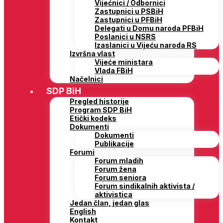
Vijećnici / Odbornici
Zastupnici u PSBiH
Zastupnici u PFBiH
Delegati u Domu naroda PFBiH
Poslanici u NSRS
Izaslanici u Vijeću naroda RS
Izvršna vlast
Vijeće ministara
Vlada FBiH
Načelnici
SDP BiH
Pregled historije
Program SDP BiH
Etički kodeks
Dokumenti
Dokumenti
Publikacije
Forumi
Forum mladih
Forum žena
Forum seniora
Forum sindikalnih aktivista /
aktivistica
Jedan član, jedan glas
English
Kontakt