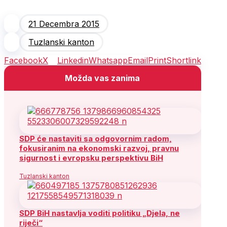
21 Decembra 2015
Tuzlanski kanton
Facebook
X
Linkedin
Whatsapp
Email
Print
Shortlink
Možda vas zanima
SDP će nastaviti sa odgovornim radom,
fokusiranim na ekonomski razvoj, pravnu
sigurnost i evropsku perspektivu BiH
Tuzlanski kanton
SDP BiH nastavlja voditi politiku „Djela, ne
riječi“