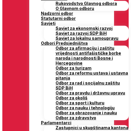
Rukovodstvo Glavnog odbora
O Glavnom odboru
Nadzorni odbor
Statutarni odbor
Savjeti
Savjet za ekonomski razvoj
Savjet za razvoj SDP BiH
Savjet za lokalnu samoupravu
Odbori Predsjedništva
Odbor za afirmaciju i zaštitu
vrijednosti antifašističke borbe
naroda i narodnosti Bosne i
Hercegovine
Odbor za turizam
Odbor za reformu ustava i ustavna
pitanja
Odbor za rad i socijalnu zaštitu
SDP BiH
Odbor za pravdu i državnu upravu
Odbor za okoliš
Odbor za sport i kulturu
Odbor za nauku i tehnologiju
Odbor za obrazovanje i nauku
Odbor za zdravstvo
Parlamentarci
Zastupnici u skupštinama kantona