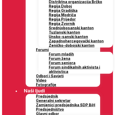
Distriktna organizacija Brčko
Regija Doboj
Regija Gradiška
Regija Modriča
Regija Prijedor
Regija Zvornik
Srednjobosanski kanton
Tuzlanski kanton
Unsko-sanski kanton
Zapadnohercegovački kanton
Zeničko-dobojski kanton
Forumi
Forum mladih
Forum žena
Forum seniora
Forum sindikalnih aktivista i
aktivistica
Odbori i Savjeti
Video
Fotografije
Naši ljudi
Predsjednik
Generalni sekretar
Zamjenici predsjednika SDP BiH
Predsjedništvo
Glavni odbor