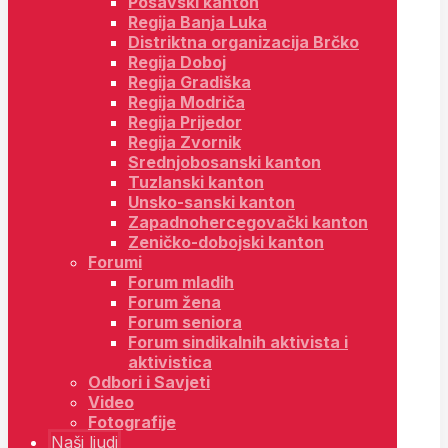
Posavski kanton
Regija Banja Luka
Distriktna organizacija Brčko
Regija Doboj
Regija Gradiška
Regija Modriča
Regija Prijedor
Regija Zvornik
Srednjobosanski kanton
Tuzlanski kanton
Unsko-sanski kanton
Zapadnohercegovački kanton
Zeničko-dobojski kanton
Forumi
Forum mladih
Forum žena
Forum seniora
Forum sindikalnih aktivista i
aktivistica
Odbori i Savjeti
Video
Fotografije
Naši ljudi