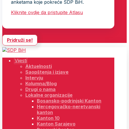
anketama koje pokreće SDP BiH.
Kliknite ovdje da pristupite Atlasu
Pridruži se!
Vijesti
Aktuelnosti
Saopštenja i izjave
Intervju
Kolumna/Blog
Drugi o nama
Lokalne organizacije
Bosansko-podrinjski Kanton
Hercegovačko-neretvanski
kanton
Kanton 10
Kanton Sarajevo