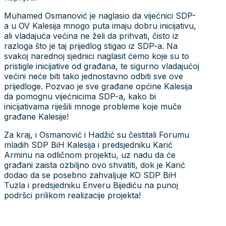
Muhamed Osmanović je naglasio da vijećnici SDP-
a u OV Kalesija mnogo puta imaju dobru inicijativu,
ali vladajuća većina ne želi da prihvati, čisto iz
razloga što je taj prijedlog stigao iz SDP-a. Na
svakoj narednoj sjednici naglasit ćemo koje su to
pristigle inicijative od građana, te sigurno vladajućoj
većini neće biti tako jednostavno odbiti sve ove
prijedloge. Pozvao je sve građane općine Kalesija
da pomognu vijećnicima SDP-a, kako bi
inicijativama riješili mnoge probleme koje muče
građane Kalesije!
Za kraj, i Osmanović i Hadžić su čestitali Forumu
mladih SDP BiH Kalesija i predsjedniku Karić
Arminu na odličnom projektu, uz nadu da će
građani zaista ozbiljno ovo shvatiti, dok je Karić
dodao da se posebno zahvaljuje KO SDP BiH
Tuzla i predsjedniku Enveru Bijediću na punoj
podršci prilikom realizacije projekta!