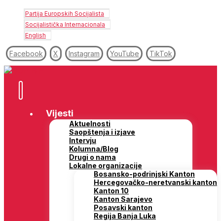
Partija Europskih Socijalista
Socijalistička Internacionala
English
Facebook
X
Instagram
YouTube
TikTok
Vijesti
Aktuelnosti
Saopštenja i izjave
Intervju
Kolumna/Blog
Drugi o nama
Lokalne organizacije
Bosansko-podrinjski Kanton
Hercegovačko-neretvanski kanton
Kanton 10
Kanton Sarajevo
Posavski kanton
Regija Banja Luka