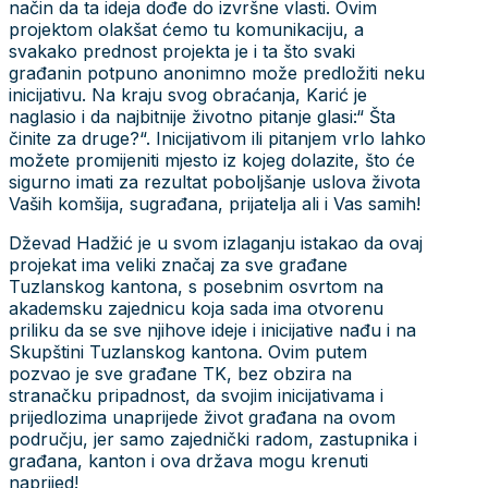
način da ta ideja dođe do izvršne vlasti. Ovim
projektom olakšat ćemo tu komunikaciju, a
svakako prednost projekta je i ta što svaki
građanin potpuno anonimno može predložiti neku
inicijativu. Na kraju svog obraćanja, Karić je
naglasio i da najbitnije životno pitanje glasi:“ Šta
činite za druge?“. Inicijativom ili pitanjem vrlo lahko
možete promijeniti mjesto iz kojeg dolazite, što će
sigurno imati za rezultat poboljšanje uslova života
Vaših komšija, sugrađana, prijatelja ali i Vas samih!
Dževad Hadžić je u svom izlaganju istakao da ovaj
projekat ima veliki značaj za sve građane
Tuzlanskog kantona, s posebnim osvrtom na
akademsku zajednicu koja sada ima otvorenu
priliku da se sve njihove ideje i inicijative nađu i na
Skupštini Tuzlanskog kantona. Ovim putem
pozvao je sve građane TK, bez obzira na
stranačku pripadnost, da svojim inicijativama i
prijedlozima unaprijede život građana na ovom
području, jer samo zajednički radom, zastupnika i
građana, kanton i ova država mogu krenuti
naprijed!