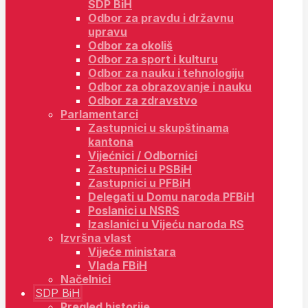
SDP BiH
Odbor za pravdu i državnu
upravu
Odbor za okoliš
Odbor za sport i kulturu
Odbor za nauku i tehnologiju
Odbor za obrazovanje i nauku
Odbor za zdravstvo
Parlamentarci
Zastupnici u skupštinama
kantona
Vijećnici / Odbornici
Zastupnici u PSBiH
Zastupnici u PFBiH
Delegati u Domu naroda PFBiH
Poslanici u NSRS
Izaslanici u Vijeću naroda RS
Izvršna vlast
Vijeće ministara
Vlada FBiH
Načelnici
SDP BiH
Pregled historije