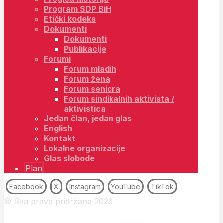
Program SDP BiH
Etički kodeks
Dokumenti
Dokumenti
Publikacije
Forumi
Forum mladih
Forum žena
Forum seniora
Forum sindikalnih aktivista /
aktivistica
Jedan član, jedan glas
English
Kontakt
Lokalne organizacije
Glas slobode
Plan
Facebook
X
Instagram
YouTube
TikTok
© Sva prava pridržana 2026