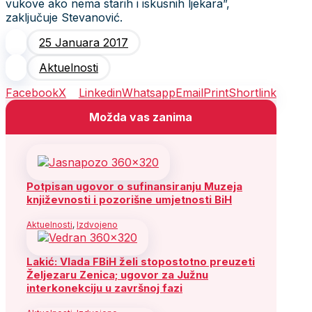
vukove ako nema starih i iskusnih ljekara”,
zaključuje Stevanović.
25 Januara 2017
Aktuelnosti
Facebook
X
Linkedin
Whatsapp
Email
Print
Shortlink
Možda vas zanima
Potpisan ugovor o sufinansiranju Muzeja
književnosti i pozorišne umjetnosti BiH
Aktuelnosti
,
Izdvojeno
Lakić: Vlada FBiH želi stopostotno preuzeti
Željezaru Zenica; ugovor za Južnu
interkonekciju u završnoj fazi