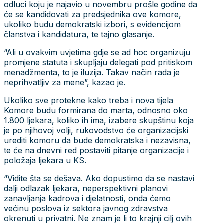
odluci koju je najavio u novembru prošle godine da
će se kandidovati za predsjednika ove komore,
ukoliko budu demokratski izbori, s evidencijom
članstva i kandidatura, te tajno glasanje.
“Ali u ovakvim uvjetima gdje se ad hoc organizuju
promjene statuta i skupljaju delegati pod pritiskom
menadžmenta, to je iluzija. Takav način rada je
neprihvatljiv za mene”, kazao je.
Ukoliko sve protekne kako treba i nova tijela
Komore budu formirana do marta, odnosno oko
1.800 ljekara, koliko ih ima, izabere skupštinu koja
je po njihovoj volji, rukovodstvo će organizacijski
urediti komoru da bude demokratska i nezavisna,
te će na dnevni red postaviti pitanje organizacije i
položaja ljekara u KS.
“Vidite šta se dešava. Ako dopustimo da se nastavi
dalji odlazak ljekara, neperspektivni planovi
zanavljanja kadrova i djelatnosti, onda ćemo
većinu poslova iz sektora javnog zdravstva
okrenuti u privatni. Ne znam je li to krajnji cilj ovih