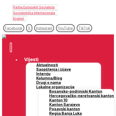
Partija Europskih Socijalista
Socijalistička Internacionala
English
Facebook
X
Instagram
YouTube
TikTok
Vijesti
Aktuelnosti
Saopštenja i izjave
Intervju
Kolumna/Blog
Drugi o nama
Lokalne organizacije
Bosansko-podrinjski Kanton
Hercegovačko-neretvanski kanton
Kanton 10
Kanton Sarajevo
Posavski kanton
Regija Banja Luka