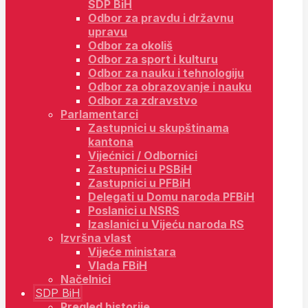
SDP BiH
Odbor za pravdu i državnu
upravu
Odbor za okoliš
Odbor za sport i kulturu
Odbor za nauku i tehnologiju
Odbor za obrazovanje i nauku
Odbor za zdravstvo
Parlamentarci
Zastupnici u skupštinama
kantona
Vijećnici / Odbornici
Zastupnici u PSBiH
Zastupnici u PFBiH
Delegati u Domu naroda PFBiH
Poslanici u NSRS
Izaslanici u Vijeću naroda RS
Izvršna vlast
Vijeće ministara
Vlada FBiH
Načelnici
SDP BiH
Pregled historije