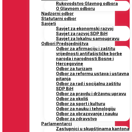
Rukovodstvo Glavnog odbora
O Glavnom odboru
Nadzorni odbor
Statutarni odbor
Savjeti
Savjet za ekonomski razvoj
Savjet za razvoj SDP BiH
Savjet za lokalnu samoupravu
Odbori Predsjedništva
Odbor za afirmaciju i zaštitu
vrijednosti antifašističke borbe
naroda i narodnosti Bosne i
Hercegovine
Odbor za turizam
Odbor za reformu ustava i ustavna
pitanja
Odbor za rad i socijalnu zaštitu
SDP BiH
Odbor za pravdu i državnu upravu
Odbor za okoliš
Odbor za sport i kulturu
Odbor za nauku i tehnologiju
Odbor za obrazovanje i nauku
Odbor za zdravstvo
Parlamentarci
Zastupnici u skupštinama kantona