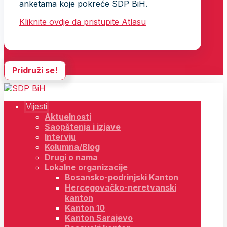
anketama koje pokreće SDP BiH.
Kliknite ovdje da pristupite Atlasu
Pridruži se!
Vijesti
Aktuelnosti
Saopštenja i izjave
Intervju
Kolumna/Blog
Drugi o nama
Lokalne organizacije
Bosansko-podrinjski Kanton
Hercegovačko-neretvanski
kanton
Kanton 10
Kanton Sarajevo