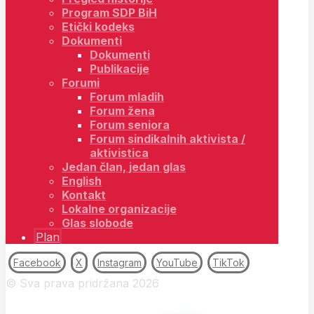
Program SDP BiH
Etički kodeks
Dokumenti
Dokumenti
Publikacije
Forumi
Forum mladih
Forum žena
Forum seniora
Forum sindikalnih aktivista /
aktivistica
Jedan član, jedan glas
English
Kontakt
Lokalne organizacije
Glas slobode
Plan
Facebook
X
Instagram
YouTube
TikTok
© Sva prava pridržana 2026