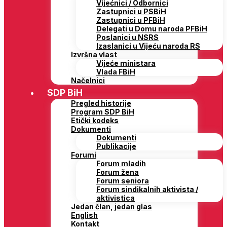
Vijećnici / Odbornici
Zastupnici u PSBiH
Zastupnici u PFBiH
Delegati u Domu naroda PFBiH
Poslanici u NSRS
Izaslanici u Vijeću naroda RS
Izvršna vlast
Vijeće ministara
Vlada FBiH
Načelnici
SDP BiH
Pregled historije
Program SDP BiH
Etički kodeks
Dokumenti
Dokumenti
Publikacije
Forumi
Forum mladih
Forum žena
Forum seniora
Forum sindikalnih aktivista /
aktivistica
Jedan član, jedan glas
English
Kontakt