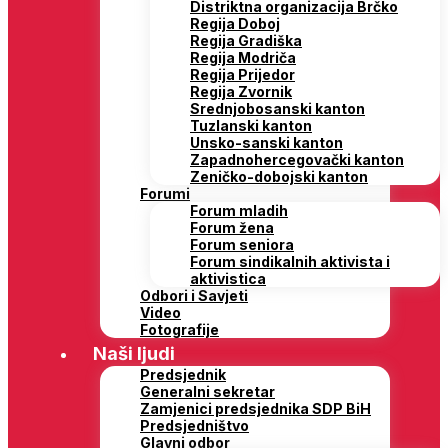
Distriktna organizacija Brčko
Regija Doboj
Regija Gradiška
Regija Modriča
Regija Prijedor
Regija Zvornik
Srednjobosanski kanton
Tuzlanski kanton
Unsko-sanski kanton
Zapadnohercegovački kanton
Zeničko-dobojski kanton
Forumi
Forum mladih
Forum žena
Forum seniora
Forum sindikalnih aktivista i
aktivistica
Odbori i Savjeti
Video
Fotografije
Naši ljudi
Predsjednik
Generalni sekretar
Zamjenici predsjednika SDP BiH
Predsjedništvo
Glavni odbor