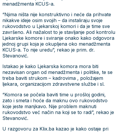
menadžmenta KCUS-a.
“Njima ništa nije konstruktivno i neće da prihvate
nikakve ideje osim svojih – da instaliraju svoje
rukovodstvo u Ljekarskoj komori i da je time sve
završeno. Ali nažalost to je stavljanje pod kontrolu
Ljekarske komore i sviranje onako kako odgovora
jednoj grupi koja je okupljena oko menadžmenta
KCUS-a. To nije uredu”, rekao je prim. dr.
Stevanović.
Istakao je kako Ljekarska komora mora biti
nezavisan organ od menadžmenta i politike, te se
treba baviti strukom – kadrovima , položajem
ljekara, organizacijom zdravstvene službe i sl.
“Komora se počela baviti time u prošloj godini,
zato i smeta i hoće da maknu ovo rukovodstvo
koje jeste manjkavo. Nije problem maknuti
rukovodstvo već način na koji se to radi”, rekao je
Stevanović.
U razgovoru za Klix.ba kazao je kako ostaje pri