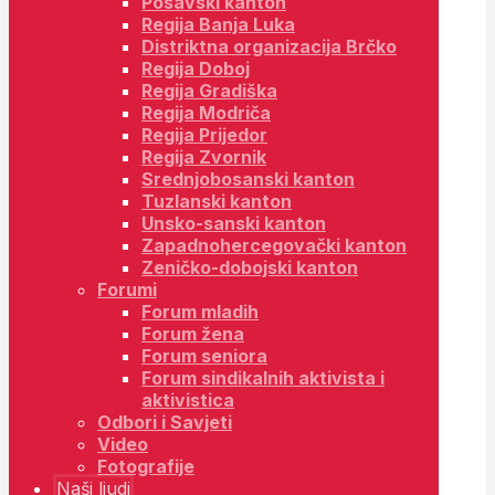
Posavski kanton
Regija Banja Luka
Distriktna organizacija Brčko
Regija Doboj
Regija Gradiška
Regija Modriča
Regija Prijedor
Regija Zvornik
Srednjobosanski kanton
Tuzlanski kanton
Unsko-sanski kanton
Zapadnohercegovački kanton
Zeničko-dobojski kanton
Forumi
Forum mladih
Forum žena
Forum seniora
Forum sindikalnih aktivista i
aktivistica
Odbori i Savjeti
Video
Fotografije
Naši ljudi