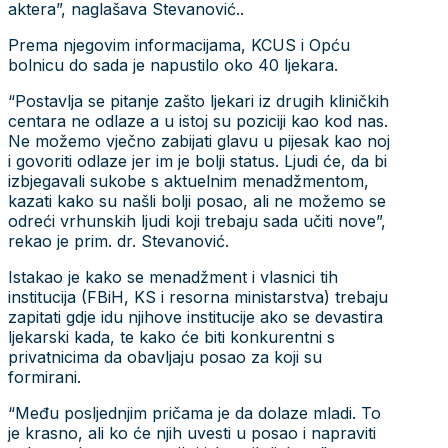
aktera”, naglašava Stevanović..
Prema njegovim informacijama, KCUS i Opću
bolnicu do sada je napustilo oko 40 ljekara.
“Postavlja se pitanje zašto ljekari iz drugih kliničkih
centara ne odlaze a u istoj su poziciji kao kod nas.
Ne možemo vječno zabijati glavu u pijesak kao noj
i govoriti odlaze jer im je bolji status. Ljudi će, da bi
izbjegavali sukobe s aktuelnim menadžmentom,
kazati kako su našli bolji posao, ali ne možemo se
odreći vrhunskih ljudi koji trebaju sada učiti nove”,
rekao je prim. dr. Stevanović.
Istakao je kako se menadžment i vlasnici tih
institucija (FBiH, KS i resorna ministarstva) trebaju
zapitati gdje idu njihove institucije ako se devastira
ljekarski kada, te kako će biti konkurentni s
privatnicima da obavljaju posao za koji su
formirani.
“Među posljednjim pričama je da dolaze mladi. To
je krasno, ali ko će njih uvesti u posao i napraviti