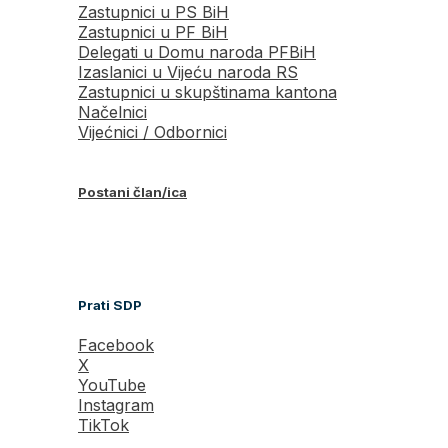
Zastupnici u PS BiH
Zastupnici u PF BiH
Delegati u Domu naroda PFBiH
Izaslanici u Vijeću naroda RS
Zastupnici u skupštinama kantona
Načelnici
Vijećnici / Odbornici
Postani član/ica
Prati SDP
Facebook
X
YouTube
Instagram
TikTok