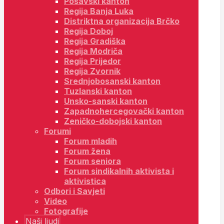
Posavski kanton
Regija Banja Luka
Distriktna organizacija Brčko
Regija Doboj
Regija Gradiška
Regija Modriča
Regija Prijedor
Regija Zvornik
Srednjobosanski kanton
Tuzlanski kanton
Unsko-sanski kanton
Zapadnohercegovački kanton
Zeničko-dobojski kanton
Forumi
Forum mladih
Forum žena
Forum seniora
Forum sindikalnih aktivista i
aktivistica
Odbori i Savjeti
Video
Fotografije
Naši ljudi