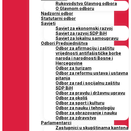
Rukovodstvo Glavnog odbora
O Glavnom odboru
Nadzorni odbor
Statutarni odbor
Savjeti
Savjet za ekonomski razvoj
Savjet za razvoj SDP BiH
Savjet za lokalnu samoupravu
Odbori Predsjedništva
Odbor za afirmaciju i zaštitu
vrijednosti antifašističke borbe
naroda i narodnosti Bosne i
Hercegovine
Odbor za turizam
Odbor za reformu ustava i ustavna
pitanja
Odbor za rad i socijalnu zaštitu
SDP BiH
Odbor za pravdu i državnu upravu
Odbor za okoliš
Odbor za sport i kulturu
Odbor za nauku i tehnologiju
Odbor za obrazovanje i nauku
Odbor za zdravstvo
Parlamentarci
Zastupnici u skupštinama kantona