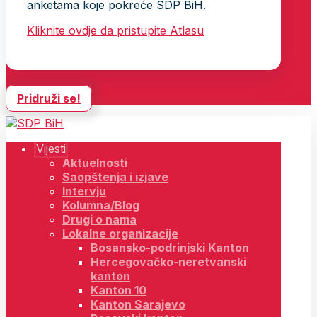
anketama koje pokreće SDP BiH.
Kliknite ovdje da pristupite Atlasu
Pridruži se!
Vijesti
Aktuelnosti
Saopštenja i izjave
Intervju
Kolumna/Blog
Drugi o nama
Lokalne organizacije
Bosansko-podrinjski Kanton
Hercegovačko-neretvanski
kanton
Kanton 10
Kanton Sarajevo