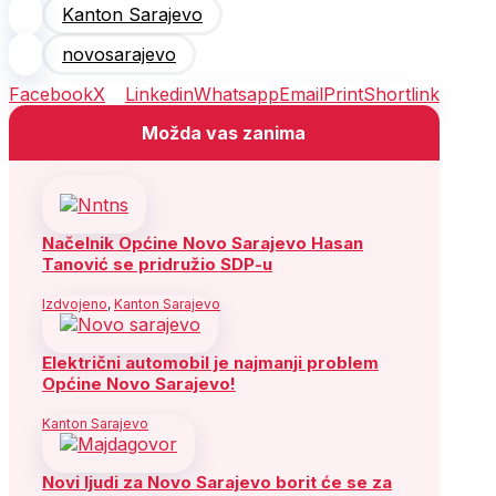
Kanton Sarajevo
novosarajevo
Facebook
X
Linkedin
Whatsapp
Email
Print
Shortlink
Možda vas zanima
Načelnik Općine Novo Sarajevo Hasan
Tanović se pridružio SDP-u
Izdvojeno
,
Kanton Sarajevo
Električni automobil je najmanji problem
Općine Novo Sarajevo!
Kanton Sarajevo
Novi ljudi za Novo Sarajevo borit će se za