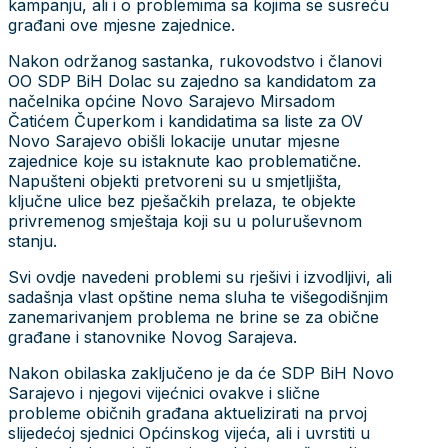
kampanju, ali i o problemima sa kojima se susreću
građani ove mjesne zajednice.
Nakon održanog sastanka, rukovodstvo i članovi
OO SDP BiH Dolac su zajedno sa kandidatom za
načelnika općine Novo Sarajevo Mirsadom
Čatićem Čuperkom i kandidatima sa liste za OV
Novo Sarajevo obišli lokacije unutar mjesne
zajednice koje su istaknute kao problematične.
Napušteni objekti pretvoreni su u smjetljišta,
ključne ulice bez pješačkih prelaza, te objekte
privremenog smještaja koji su u poluruševnom
stanju.
Svi ovdje navedeni problemi su rješivi i izvodljivi, ali
sadašnja vlast opštine nema sluha te višegodišnjim
zanemarivanjem problema ne brine se za obične
građane i stanovnike Novog Sarajeva.
Nakon obilaska zaključeno je da će SDP BiH Novo
Sarajevo i njegovi vijećnici ovakve i slične
probleme običnih građana aktuelizirati na prvoj
slijedećoj sjednici Općinskog vijeća, ali i uvrstiti u