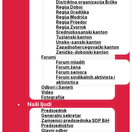
Distriktna organizacija Brčko
Regija Doboj
Regija Gradiška
Regija Modriča
Regija Prijedor
Regija Zvornik
Srednjobosanski kanton
Tuzlanski kanton
Unsko-sanski kanton
Zapadnohercegovački kanton
Zeničko-dobojski kanton
Forumi
Forum mladih
Forum žena
Forum seniora
Forum sindikalnih aktivista i
aktivistica
Odbori i Savjeti
Video
Fotografije
Naši ljudi
Predsjednik
Generalni sekretar
Zamjenici predsjednika SDP BiH
Predsjedništvo
Glavni odbor