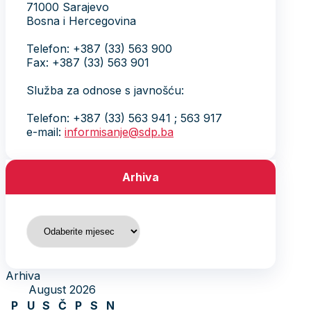
71000 Sarajevo
Bosna i Hercegovina
Telefon: +387 (33) 563 900
Fax: +387 (33) 563 901
Služba za odnose s javnošću:
Telefon: +387 (33) 563 941 ; 563 917
e-mail:
informisanje@sdp.ba
Arhiva
Arhiva
Arhiva
August 2026
P
U
S
Č
P
S
N