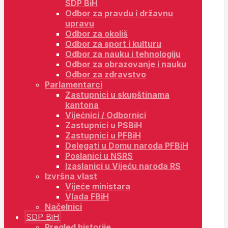
SDP BiH
Odbor za pravdu i državnu
upravu
Odbor za okoliš
Odbor za sport i kulturu
Odbor za nauku i tehnologiju
Odbor za obrazovanje i nauku
Odbor za zdravstvo
Parlamentarci
Zastupnici u skupštinama
kantona
Vijećnici / Odbornici
Zastupnici u PSBiH
Zastupnici u PFBiH
Delegati u Domu naroda PFBiH
Poslanici u NSRS
Izaslanici u Vijeću naroda RS
Izvršna vlast
Vijeće ministara
Vlada FBiH
Načelnici
SDP BiH
Pregled historije