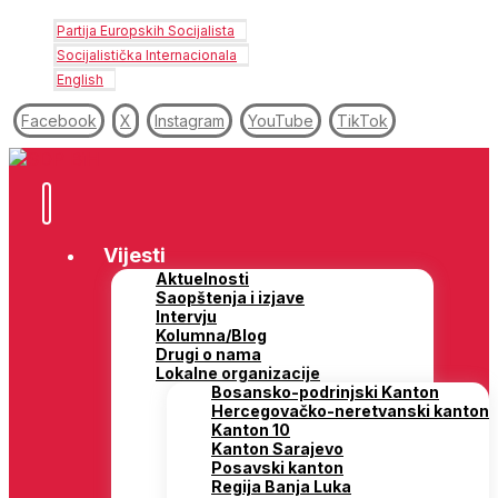
Partija Europskih Socijalista
Socijalistička Internacionala
English
Facebook
X
Instagram
YouTube
TikTok
Vijesti
Aktuelnosti
Saopštenja i izjave
Intervju
Kolumna/Blog
Drugi o nama
Lokalne organizacije
Bosansko-podrinjski Kanton
Hercegovačko-neretvanski kanton
Kanton 10
Kanton Sarajevo
Posavski kanton
Regija Banja Luka