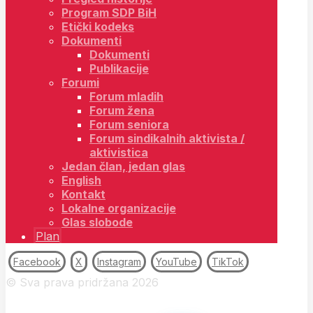
Program SDP BiH
Etički kodeks
Dokumenti
Dokumenti
Publikacije
Forumi
Forum mladih
Forum žena
Forum seniora
Forum sindikalnih aktivista /
aktivistica
Jedan član, jedan glas
English
Kontakt
Lokalne organizacije
Glas slobode
Plan
Facebook
X
Instagram
YouTube
TikTok
© Sva prava pridržana 2026