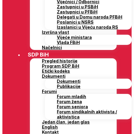
Vijećnici / Odbornici
Zastupnici u PSBiH
Zastupnici u PFBiH
Delegati u Domu naroda PFBiH
Poslanici u NSRS
Izaslanici u Vijeću naroda RS
Izvršna vlast
Vijeće ministara
Vlada FBiH
Načelnici
SDP BiH
Pregled historije
Program SDP BiH
Etički kodeks
Dokumenti
Dokumenti
Publikacije
Forumi
Forum mladih
Forum žena
Forum seniora
Forum sindikalnih aktivista /
aktivistica
Jedan član, jedan glas
English
Kontakt