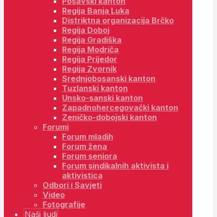
Posavski kanton
Regija Banja Luka
Distriktna organizacija Brčko
Regija Doboj
Regija Gradiška
Regija Modriča
Regija Prijedor
Regija Zvornik
Srednjobosanski kanton
Tuzlanski kanton
Unsko-sanski kanton
Zapadnohercegovački kanton
Zeničko-dobojski kanton
Forumi
Forum mladih
Forum žena
Forum seniora
Forum sindikalnih aktivista i
aktivistica
Odbori i Savjeti
Video
Fotografije
Naši ljudi