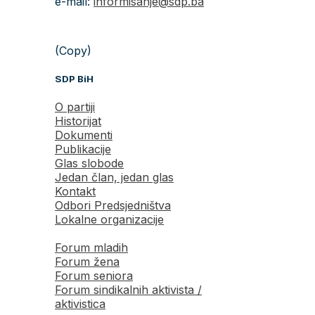
e-mail:
informisanje@sdp.ba
(Copy)
SDP BiH
O partiji
Historijat
Dokumenti
Publikacije
Glas slobode
Jedan član, jedan glas
Kontakt
Odbori Predsjedništva
Lokalne organizacije
Forum mladih
Forum žena
Forum seniora
Forum sindikalnih aktivista /
aktivistica