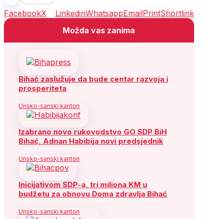
Facebook
X
Linkedin
Whatsapp
Email
Print
Shortlink
Možda vas zanima
Bihać zaslužuje da bude centar razvoja i
prosperiteta
Unsko-sanski kanton
Izabrano novo rukovodstvo GO SDP BiH
Bihać, Adnan Habibija novi predsjednik
Unsko-sanski kanton
Inicijativom SDP-a, tri miliona KM u
budžetu za obnovu Doma zdravlja Bihać
Unsko-sanski kanton