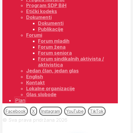
Program SDP BiH
Etički kodeks
Dokumenti
Dokumenti
Publikacije
Forumi
Forum mladih
Forum žena
Forum seniora
Forum sindikalnih aktivista /
aktivistica
Jedan član, jedan glas
English
Kontakt
Lokalne organizacije
Glas slobode
Plan
Facebook
X
Instagram
YouTube
TikTok
© Sva prava pridržana 2026