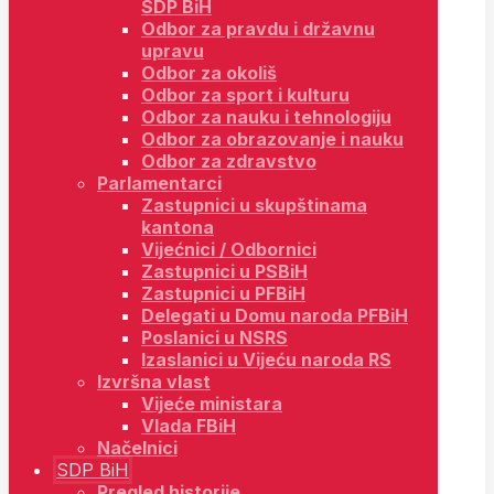
SDP BiH
Odbor za pravdu i državnu
upravu
Odbor za okoliš
Odbor za sport i kulturu
Odbor za nauku i tehnologiju
Odbor za obrazovanje i nauku
Odbor za zdravstvo
Parlamentarci
Zastupnici u skupštinama
kantona
Vijećnici / Odbornici
Zastupnici u PSBiH
Zastupnici u PFBiH
Delegati u Domu naroda PFBiH
Poslanici u NSRS
Izaslanici u Vijeću naroda RS
Izvršna vlast
Vijeće ministara
Vlada FBiH
Načelnici
SDP BiH
Pregled historije