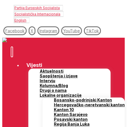
Partija Europskih Socijalista
Socijalistička Internacionala
English
Facebook
X
Instagram
YouTube
TikTok
Vijesti
Aktuelnosti
Saopštenja i izjave
Intervju
Kolumna/Blog
Drugi o nama
Lokalne organizacije
Bosansko-podrinjski Kanton
Hercegovačko-neretvanski kanton
Kanton 10
Kanton Sarajevo
Posavski kanton
Regija Banja Luka