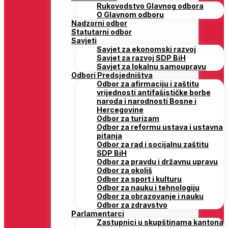
Rukovodstvo Glavnog odbora
O Glavnom odboru
Nadzorni odbor
Statutarni odbor
Savjeti
Savjet za ekonomski razvoj
Savjet za razvoj SDP BiH
Savjet za lokalnu samoupravu
Odbori Predsjedništva
Odbor za afirmaciju i zaštitu
vrijednosti antifašističke borbe
naroda i narodnosti Bosne i
Hercegovine
Odbor za turizam
Odbor za reformu ustava i ustavna
pitanja
Odbor za rad i socijalnu zaštitu
SDP BiH
Odbor za pravdu i državnu upravu
Odbor za okoliš
Odbor za sport i kulturu
Odbor za nauku i tehnologiju
Odbor za obrazovanje i nauku
Odbor za zdravstvo
Parlamentarci
Zastupnici u skupštinama kantona