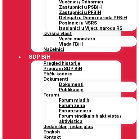
Vijećnici / Odbornici
Zastupnici u PSBiH
Zastupnici u PFBiH
Delegati u Domu naroda PFBiH
Poslanici u NSRS
Izaslanici u Vijeću naroda RS
Izvršna vlast
Vijeće ministara
Vlada FBiH
Načelnici
SDP BiH
Pregled historije
Program SDP BiH
Etički kodeks
Dokumenti
Dokumenti
Publikacije
Forumi
Forum mladih
Forum žena
Forum seniora
Forum sindikalnih aktivista /
aktivistica
Jedan član, jedan glas
English
Kontakt