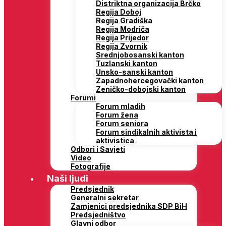
Distriktna organizacija Brčko
Regija Doboj
Regija Gradiška
Regija Modriča
Regija Prijedor
Regija Zvornik
Srednjobosanski kanton
Tuzlanski kanton
Unsko-sanski kanton
Zapadnohercegovački kanton
Zeničko-dobojski kanton
Forumi
Forum mladih
Forum žena
Forum seniora
Forum sindikalnih aktivista i
aktivistica
Odbori i Savjeti
Video
Fotografije
Naši ljudi
Predsjednik
Generalni sekretar
Zamjenici predsjednika SDP BiH
Predsjedništvo
Glavni odbor