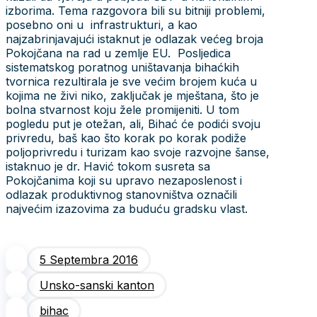
izborima. Tema razgovora bili su bitniji problemi,
posebno oni u infrastrukturi, a kao
najzabrinjavajući istaknut je odlazak većeg broja
Pokojčana na rad u zemlje EU. Posljedica
sistematskog poratnog uništavanja bihaćkih
tvornica rezultirala je sve većim brojem kuća u
kojima ne živi niko, zaključak je mještana, što je
bolna stvarnost koju žele promijeniti. U tom
pogledu put je otežan, ali, Bihać će podići svoju
privredu, baš kao što korak po korak podiže
poljoprivredu i turizam kao svoje razvojne šanse,
istaknuo je dr. Havić tokom susreta sa
Pokojčanima koji su upravo nezaposlenost i
odlazak produktivnog stanovništva označili
najvećim izazovima za buduću gradsku vlast.
5 Septembra 2016
Unsko-sanski kanton
bihac