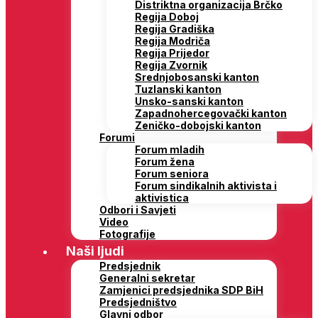
Distriktna organizacija Brčko
Regija Doboj
Regija Gradiška
Regija Modriča
Regija Prijedor
Regija Zvornik
Srednjobosanski kanton
Tuzlanski kanton
Unsko-sanski kanton
Zapadnohercegovački kanton
Zeničko-dobojski kanton
Forumi
Forum mladih
Forum žena
Forum seniora
Forum sindikalnih aktivista i
aktivistica
Odbori i Savjeti
Video
Fotografije
Naši ljudi
Predsjednik
Generalni sekretar
Zamjenici predsjednika SDP BiH
Predsjedništvo
Glavni odbor