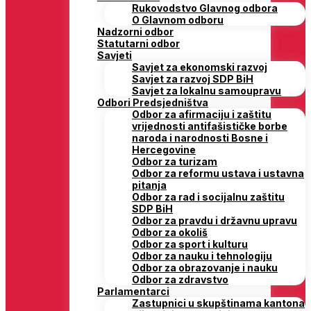
Rukovodstvo Glavnog odbora
O Glavnom odboru
Nadzorni odbor
Statutarni odbor
Savjeti
Savjet za ekonomski razvoj
Savjet za razvoj SDP BiH
Savjet za lokalnu samoupravu
Odbori Predsjedništva
Odbor za afirmaciju i zaštitu
vrijednosti antifašističke borbe
naroda i narodnosti Bosne i
Hercegovine
Odbor za turizam
Odbor za reformu ustava i ustavna
pitanja
Odbor za rad i socijalnu zaštitu
SDP BiH
Odbor za pravdu i državnu upravu
Odbor za okoliš
Odbor za sport i kulturu
Odbor za nauku i tehnologiju
Odbor za obrazovanje i nauku
Odbor za zdravstvo
Parlamentarci
Zastupnici u skupštinama kantona