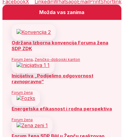
Facebook
X
Linkedin
Whatsapp
Email
Print
Shortlink
Možda vas zanima
Održana Izborna konvencija Foruma žena
SDP ZDK
Forum žena
,
Zeničko-dobojski kanton
Inicijativa „Podijelimo odgovornost
ravnopravno“
Forum žena
Energetska efikasnost i rodna perspektiva
Forum žena
Forum žena SDP BiH u Žepču realizovao