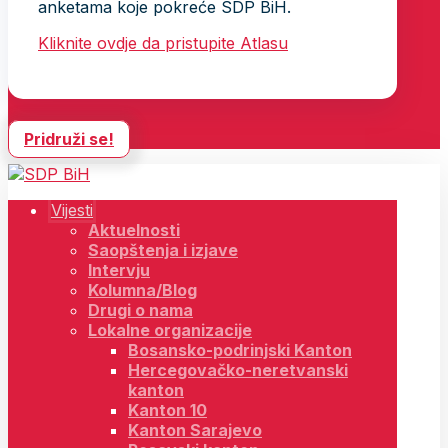
anketama koje pokreće SDP BiH.
Kliknite ovdje da pristupite Atlasu
Pridruži se!
Vijesti
Aktuelnosti
Saopštenja i izjave
Intervju
Kolumna/Blog
Drugi o nama
Lokalne organizacije
Bosansko-podrinjski Kanton
Hercegovačko-neretvanski
kanton
Kanton 10
Kanton Sarajevo