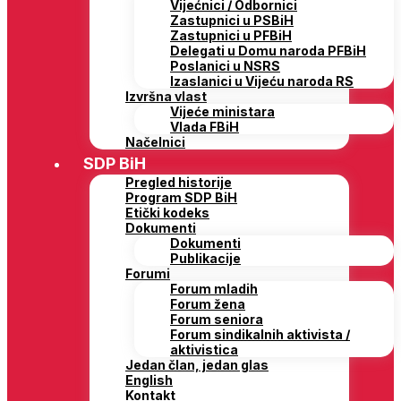
Vijećnici / Odbornici
Zastupnici u PSBiH
Zastupnici u PFBiH
Delegati u Domu naroda PFBiH
Poslanici u NSRS
Izaslanici u Vijeću naroda RS
Izvršna vlast
Vijeće ministara
Vlada FBiH
Načelnici
SDP BiH
Pregled historije
Program SDP BiH
Etički kodeks
Dokumenti
Dokumenti
Publikacije
Forumi
Forum mladih
Forum žena
Forum seniora
Forum sindikalnih aktivista /
aktivistica
Jedan član, jedan glas
English
Kontakt