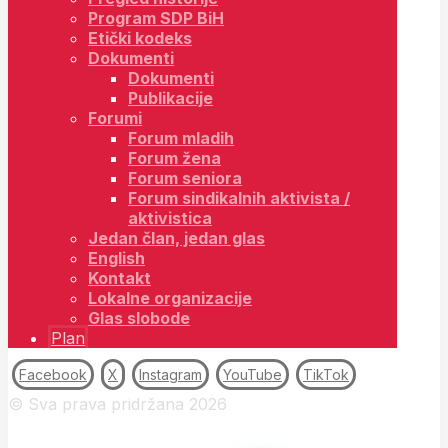
Program SDP BiH
Etički kodeks
Dokumenti
Dokumenti
Publikacije
Forumi
Forum mladih
Forum žena
Forum seniora
Forum sindikalnih aktivista /
aktivistica
Jedan član, jedan glas
English
Kontakt
Lokalne organizacije
Glas slobode
Plan
Facebook
X
Instagram
YouTube
TikTok
© Sva prava pridržana 2026