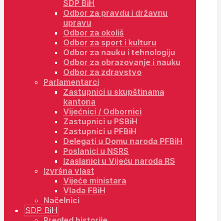
SDP BiH
Odbor za pravdu i državnu
upravu
Odbor za okoliš
Odbor za sport i kulturu
Odbor za nauku i tehnologiju
Odbor za obrazovanje i nauku
Odbor za zdravstvo
Parlamentarci
Zastupnici u skupštinama
kantona
Vijećnici / Odbornici
Zastupnici u PSBiH
Zastupnici u PFBiH
Delegati u Domu naroda PFBiH
Poslanici u NSRS
Izaslanici u Vijeću naroda RS
Izvršna vlast
Vijeće ministara
Vlada FBiH
Načelnici
SDP BiH
Pregled historije