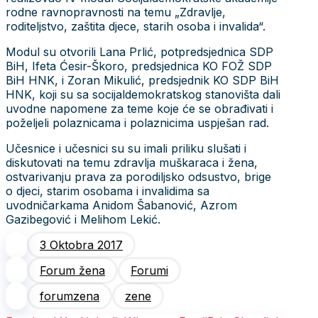
rodne ravnopravnosti na temu „Zdravlje,
roditeljstvo, zaštita djece, starih osoba i invalida“.
Modul su otvorili Lana Prlić, potpredsjednica SDP
BiH, Ifeta Ćesir-Škoro, predsjednica KO FOŽ SDP
BiH HNK, i Zoran Mikulić, predsjednik KO SDP BiH
HNK, koji su sa socijaldemokratskog stanovišta dali
uvodne napomene za teme koje će se obrađivati i
poželjeli polaznicama i polaznicima uspješan rad.
Učesnice i učesnici su su imali priliku slušati i
diskutovati na temu zdravlja muškaraca i žena,
ostvarivanju prava za porodiljsko odsustvo, brige
o djeci, starim osobama i invalidima sa
uvodničarkama Anidom Šabanović, Azrom
Gazibegović i Melihom Lekić.
3 Oktobra 2017
Forum žena
Forumi
forumzena
zene