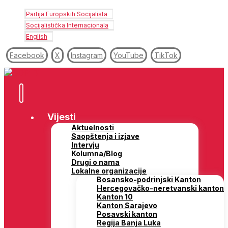
Partija Europskih Socijalista
Socijalistička Internacionala
English
Facebook
X
Instagram
YouTube
TikTok
Vijesti
Aktuelnosti
Saopštenja i izjave
Intervju
Kolumna/Blog
Drugi o nama
Lokalne organizacije
Bosansko-podrinjski Kanton
Hercegovačko-neretvanski kanton
Kanton 10
Kanton Sarajevo
Posavski kanton
Regija Banja Luka