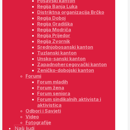
Posavski kanton
Regija Banja Luka
Distriktna organizacija Brčko
Regija Doboj
Regija Gradiška
Regija Modriča
Regija Prijedor
Regija Zvornik
Srednjobosanski kanton
Tuzlanski kanton
Unsko-sanski kanton
Zapadnohercegovački kanton
Zeničko-dobojski kanton
Forumi
Forum mladih
Forum žena
Forum seniora
Forum sindikalnih aktivista i
aktivistica
Odbori i Savjeti
Video
Fotografije
Naši ljudi