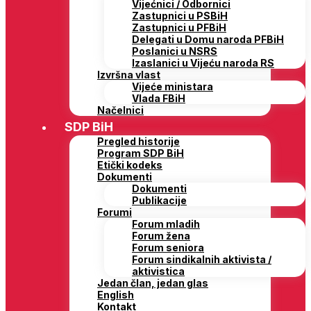
Vijećnici / Odbornici
Zastupnici u PSBiH
Zastupnici u PFBiH
Delegati u Domu naroda PFBiH
Poslanici u NSRS
Izaslanici u Vijeću naroda RS
Izvršna vlast
Vijeće ministara
Vlada FBiH
Načelnici
SDP BiH
Pregled historije
Program SDP BiH
Etički kodeks
Dokumenti
Dokumenti
Publikacije
Forumi
Forum mladih
Forum žena
Forum seniora
Forum sindikalnih aktivista /
aktivistica
Jedan član, jedan glas
English
Kontakt