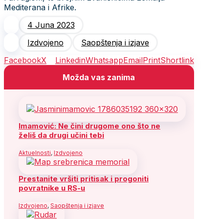
Mediterana i Afrike.
4 Juna 2023
Izdvojeno
Saopštenja i izjave
Facebook
X
Linkedin
Whatsapp
Email
Print
Shortlink
Možda vas zanima
Imamović: Ne čini drugome ono što ne
želiš da drugi učini tebi
Aktuelnosti
,
Izdvojeno
Prestanite vršiti pritisak i progoniti
povratnike u RS-u
Izdvojeno
,
Saopštenja i izjave