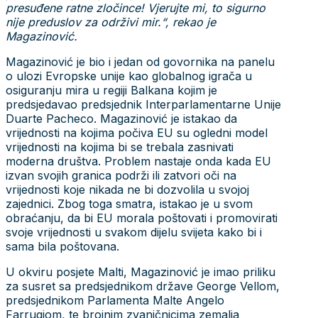
presuđene ratne zločince! Vjerujte mi, to sigurno
nije preduslov za održivi mir.“, rekao je
Magazinović.
Magazinović je bio i jedan od govornika na panelu
o ulozi Evropske unije kao globalnog igrača u
osiguranju mira u regiji Balkana kojim je
predsjedavao predsjednik Interparlamentarne Unije
Duarte Pacheco. Magazinović je istakao da
vrijednosti na kojima počiva EU su ogledni model
vrijednosti na kojima bi se trebala zasnivati
moderna društva. Problem nastaje onda kada EU
izvan svojih granica podrži ili zatvori oči na
vrijednosti koje nikada ne bi dozvolila u svojoj
zajednici. Zbog toga smatra, istakao je u svom
obraćanju, da bi EU morala poštovati i promovirati
svoje vrijednosti u svakom dijelu svijeta kako bi i
sama bila poštovana.
U okviru posjete Malti, Magazinović je imao priliku
za susret sa predsjednikom države George Vellom,
predsjednikom Parlamenta Malte Angelo
Farrugiom, te brojnim zvaničnicima zemalja