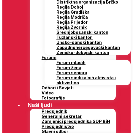
Distriktna organizacija Brčko
Regija Doboj
Regija Gradiška
Regija Modriča
Regija Prijedor
Regija Zvornik
Srednjobosanski kanton
Tuzlanski kanton
Unsko-sanski kanton
Zapadnohercegovački kanton
Zeničko-dobojski kanton
Forumi
Forum mladih
Forum žena
Forum seniora
Forum sindikalnih aktivista i
aktivistica
Odbori i Savjeti
Video
Fotografije
Naši ljudi
Predsjednik
Generalni sekretar
Zamjenici predsjednika SDP BiH
Predsjedništvo
Glavni odbor