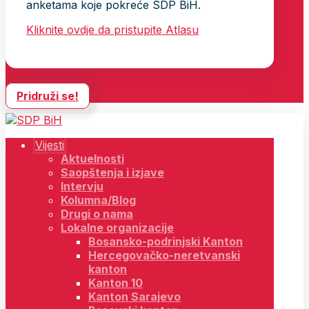
anketama koje pokreće SDP BiH.
Kliknite ovdje da pristupite Atlasu
Pridruži se!
Vijesti
Aktuelnosti
Saopštenja i izjave
Intervju
Kolumna/Blog
Drugi o nama
Lokalne organizacije
Bosansko-podrinjski Kanton
Hercegovačko-neretvanski
kanton
Kanton 10
Kanton Sarajevo