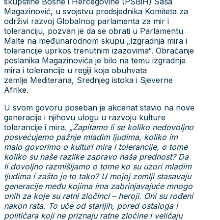
skupštine Bosne i Hercegovine (PSBiH) Saša
Magazinović, u svojstvu predsjednika Komiteta za
održivi razvoj Globalnog parlamenta za mir i
toleranciju, pozvan je da se obrati u Parlamentu
Malte na međunarodnom skupu „Izgradnja mira i
tolerancije uprkos trenutnim izazovima“. Obraćanje
poslanika Magazinovića je bilo na temu izgradnje
mira i tolerancije u regiji koja obuhvata
zemlje Mediterana, Srednjeg istoka i Sjeverne
Afrike.
U svom govoru poseban je akcenat stavio na nove
generacije i njihovu ulogu u razvoju kulture
tolerancije i mira.
„Zapitamo li se koliko nedovoljno
posvećujemo pažnje mladim ljudima, koliko im
malo govorimo o kulturi mira i tolerancije, o tome
koliko su naše razlike zapravo naša prednost? Da
li dovoljno razmišljamo o tome ko su uzori mladim
ljudima i zašto je to tako? U mojoj zemlji stasavaju
generacije među kojima ima zabrinjavajuće mnogo
onih za koje su ratni zločinci – heroji. Oni su rođeni
nakon rata. To uče od starijih, pored ostaloga i
političara koji ne priznaju ratne zločine i veličaju