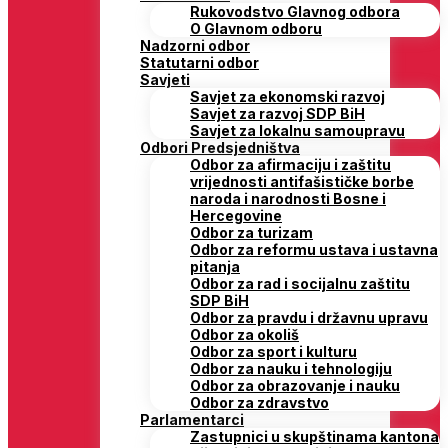
Rukovodstvo Glavnog odbora
O Glavnom odboru
Nadzorni odbor
Statutarni odbor
Savjeti
Savjet za ekonomski razvoj
Savjet za razvoj SDP BiH
Savjet za lokalnu samoupravu
Odbori Predsjedništva
Odbor za afirmaciju i zaštitu
vrijednosti antifašističke borbe
naroda i narodnosti Bosne i
Hercegovine
Odbor za turizam
Odbor za reformu ustava i ustavna
pitanja
Odbor za rad i socijalnu zaštitu
SDP BiH
Odbor za pravdu i državnu upravu
Odbor za okoliš
Odbor za sport i kulturu
Odbor za nauku i tehnologiju
Odbor za obrazovanje i nauku
Odbor za zdravstvo
Parlamentarci
Zastupnici u skupštinama kantona