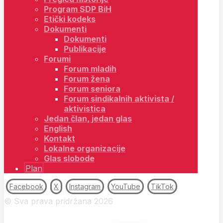
Program SDP BiH
Etički kodeks
Dokumenti
Dokumenti
Publikacije
Forumi
Forum mladih
Forum žena
Forum seniora
Forum sindikalnih aktivista /
aktivistica
Jedan član, jedan glas
English
Kontakt
Lokalne organizacije
Glas slobode
Plan
Facebook
X
Instagram
YouTube
TikTok
© Sva prava pridržana 2026