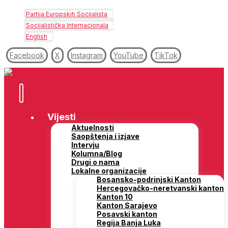
Partija Europskih Socijalista
Socijalistička Internacionala
English
Facebook
X
Instagram
YouTube
TikTok
Vijesti
Aktuelnosti
Saopštenja i izjave
Intervju
Kolumna/Blog
Drugi o nama
Lokalne organizacije
Bosansko-podrinjski Kanton
Hercegovačko-neretvanski kanton
Kanton 10
Kanton Sarajevo
Posavski kanton
Regija Banja Luka