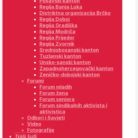
Posavski kanton
Regija Banja Luka
Distriktna organizacija Brčko
Regija Doboj
Regija Gradiška
Regija Modriča
Regija Prijedor
Regija Zvornik
Srednjobosanski kanton
Tuzlanski kanton
Unsko-sanski kanton
Zapadnohercegovački kanton
Zeničko-dobojski kanton
Forumi
Forum mladih
Forum žena
Forum seniora
Forum sindikalnih aktivista i
aktivistica
Odbori i Savjeti
Video
Fotografije
Naši ljudi