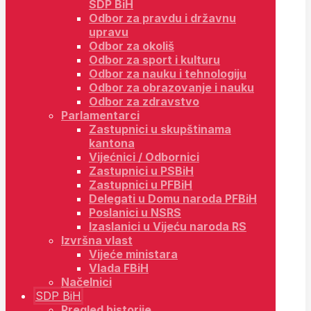
SDP BiH
Odbor za pravdu i državnu
upravu
Odbor za okoliš
Odbor za sport i kulturu
Odbor za nauku i tehnologiju
Odbor za obrazovanje i nauku
Odbor za zdravstvo
Parlamentarci
Zastupnici u skupštinama
kantona
Vijećnici / Odbornici
Zastupnici u PSBiH
Zastupnici u PFBiH
Delegati u Domu naroda PFBiH
Poslanici u NSRS
Izaslanici u Vijeću naroda RS
Izvršna vlast
Vijeće ministara
Vlada FBiH
Načelnici
SDP BiH
Pregled historije