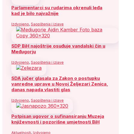
Parlamentarci su rudarima okrenuli leđa
kad je bilo najvažnije
Izdvojeno
,
Saopštenja i izjave
SDP BiH najoštrije osuđuje vandalski čin u
Međugorju
Izdvojeno
,
Saopštenja i izjave
SDA jučer glasala za Zakon o postupku
vanredne uprave u Novoj Željezari Zenica,
danas napada vlastiti glas
Izdvojeno
,
Saopštenja i izjave
Potpisan ugovor o sufinansiranju Muzeja
književnosti i pozorišne umjetnosti BiH
Aktuelnosti
,
Izdvojeno