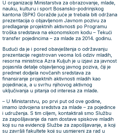
U organizaciji Ministarstva za obrazovanje, mlade,
nauku, kulturu i sport Bosansko-podrinjskog
kantona (BPK) Goražde juće je trebala biti održana
prezentacija o objavljenom Javnom pozivu za
predlaganje projektnih aktivnosti po Programu
troška sredstava na ekonomskom kodu – Tekući
transfer pojedincima – za mlade za 2014. godinu.
Budući da je i pored obavještenja o održavanju
prezentacije registrovan veoma loš odziv mladih,
resorna ministrica Azra Kuljuh je u izjavi za javnost
pojasnila detalje objavljenog javnog poziva, čiji je
predmet dodjela novčanih sredstava za
finansiranje projektnih aktivnosti mladih kao
pojedinaca, a u svrhu njihovog aktivnog
uključivanja u pitanja od interesa za mlade.
– U Ministarstvu, po prvi put od ove godine,
imamo izdvojena sredstva za mlade – za pojedince
i udruženja. S tim ciljem, kontaktirali smo Službu
za zapošljavanje da nam dostave spiskove mladih
koji su na evidenciji Službe za zapošljavanje, a koji
su završili fakultete koji su usmjereni za rad u