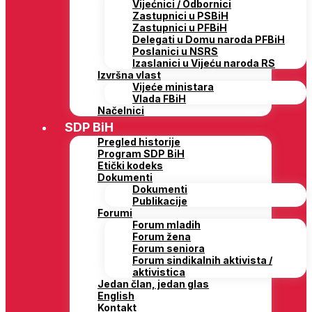
Vijećnici / Odbornici
Zastupnici u PSBiH
Zastupnici u PFBiH
Delegati u Domu naroda PFBiH
Poslanici u NSRS
Izaslanici u Vijeću naroda RS
Izvršna vlast
Vijeće ministara
Vlada FBiH
Načelnici
SDP BiH
Pregled historije
Program SDP BiH
Etički kodeks
Dokumenti
Dokumenti
Publikacije
Forumi
Forum mladih
Forum žena
Forum seniora
Forum sindikalnih aktivista /
aktivistica
Jedan član, jedan glas
English
Kontakt