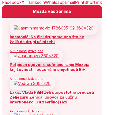
Facebook
X
Linkedin
Whatsapp
Email
Print
Shortlink
Možda vas zanima
Imamović: Ne čini drugome ono što ne
želiš da drugi učini tebi
Aktuelnosti
,
Izdvojeno
Potpisan ugovor o sufinansiranju Muzeja
književnosti i pozorišne umjetnosti BiH
Aktuelnosti
,
Izdvojeno
Lakić: Vlada FBiH želi stopostotno preuzeti
Željezaru Zenica; ugovor za Južnu
interkonekciju u završnoj fazi
Aktuelnosti
,
Izdvojeno