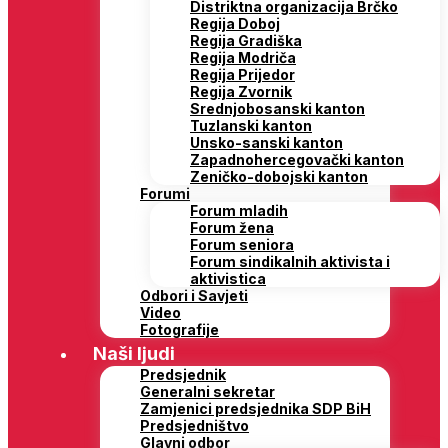
Distriktna organizacija Brčko
Regija Doboj
Regija Gradiška
Regija Modriča
Regija Prijedor
Regija Zvornik
Srednjobosanski kanton
Tuzlanski kanton
Unsko-sanski kanton
Zapadnohercegovački kanton
Zeničko-dobojski kanton
Forumi
Forum mladih
Forum žena
Forum seniora
Forum sindikalnih aktivista i
aktivistica
Odbori i Savjeti
Video
Fotografije
Naši ljudi
Predsjednik
Generalni sekretar
Zamjenici predsjednika SDP BiH
Predsjedništvo
Glavni odbor