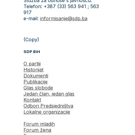
Služba za odnose s javnošću:
Telefon: +387 (33) 563 941 ; 563
917
e-mail:
informisanje@sdp.ba
(Copy)
SDP BiH
O partiji
Historijat
Dokumenti
Publikacije
Glas slobode
Jedan član, jedan glas
Kontakt
Odbori Predsjedništva
Lokalne organizacije
Forum mladih
Forum žena