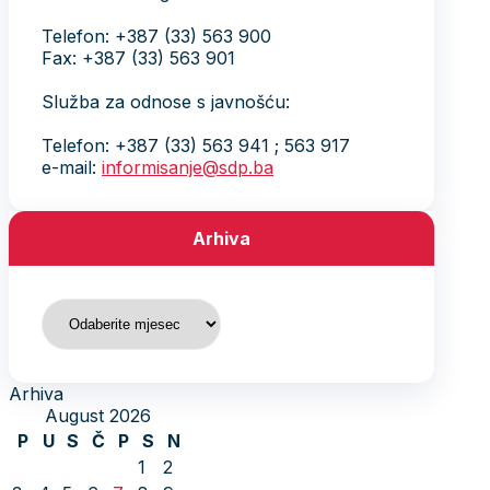
Telefon: +387 (33) 563 900
Fax: +387 (33) 563 901
Služba za odnose s javnošću:
Telefon: +387 (33) 563 941 ; 563 917
e-mail:
informisanje@sdp.ba
Arhiva
Arhiva
Arhiva
August 2026
P
U
S
Č
P
S
N
1
2