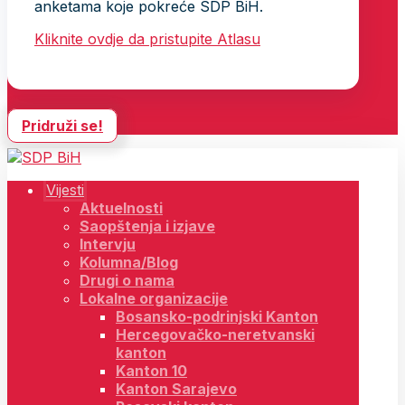
anketama koje pokreće SDP BiH.
Kliknite ovdje da pristupite Atlasu
Pridruži se!
Vijesti
Aktuelnosti
Saopštenja i izjave
Intervju
Kolumna/Blog
Drugi o nama
Lokalne organizacije
Bosansko-podrinjski Kanton
Hercegovačko-neretvanski
kanton
Kanton 10
Kanton Sarajevo