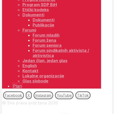
Program SDP BiH
Etički kodeks
Dokumenti
Dokumenti
Publikacije
Forumi
Forum mladih
Forum žena
Forum seniora
Forum sindikalnih aktivista /
aktivistica
Jedan član, jedan glas
English
Kontakt
Lokalne organizacije
Glas slobode
Plan
Facebook
X
Instagram
YouTube
TikTok
© Sva prava pridržana 2026