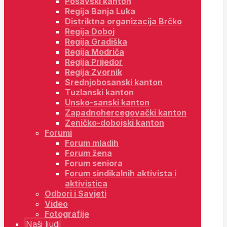
Posavski kanton
Regija Banja Luka
Distriktna organizacija Brčko
Regija Doboj
Regija Gradiška
Regija Modriča
Regija Prijedor
Regija Zvornik
Srednjobosanski kanton
Tuzlanski kanton
Unsko-sanski kanton
Zapadnohercegovački kanton
Zeničko-dobojski kanton
Forumi
Forum mladih
Forum žena
Forum seniora
Forum sindikalnih aktivista i
aktivistica
Odbori i Savjeti
Video
Fotografije
Naši ljudi