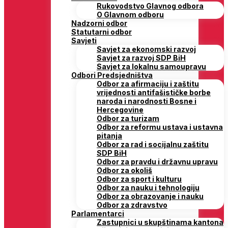
Rukovodstvo Glavnog odbora
O Glavnom odboru
Nadzorni odbor
Statutarni odbor
Savjeti
Savjet za ekonomski razvoj
Savjet za razvoj SDP BiH
Savjet za lokalnu samoupravu
Odbori Predsjedništva
Odbor za afirmaciju i zaštitu
vrijednosti antifašističke borbe
naroda i narodnosti Bosne i
Hercegovine
Odbor za turizam
Odbor za reformu ustava i ustavna
pitanja
Odbor za rad i socijalnu zaštitu
SDP BiH
Odbor za pravdu i državnu upravu
Odbor za okoliš
Odbor za sport i kulturu
Odbor za nauku i tehnologiju
Odbor za obrazovanje i nauku
Odbor za zdravstvo
Parlamentarci
Zastupnici u skupštinama kantona