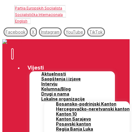
Partija Europskih Socijalista
Socijalistička Internacionala
English
Facebook
X
Instagram
YouTube
TikTok
Vijesti
Aktuelnosti
Saopštenja i izjave
Intervju
Kolumna/Blog
Drugi o nama
Lokalne organizacije
Bosansko-podrinjski Kanton
Hercegovačko-neretvanski kanton
Kanton 10
Kanton Sarajevo
Posavski kanton
Regija Banja Luka