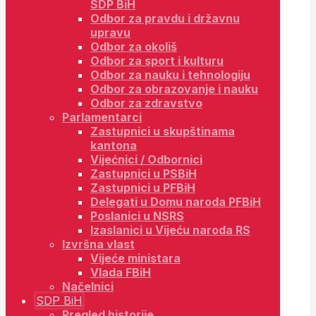
SDP BiH
Odbor za pravdu i državnu
upravu
Odbor za okoliš
Odbor za sport i kulturu
Odbor za nauku i tehnologiju
Odbor za obrazovanje i nauku
Odbor za zdravstvo
Parlamentarci
Zastupnici u skupštinama
kantona
Vijećnici / Odbornici
Zastupnici u PSBiH
Zastupnici u PFBiH
Delegati u Domu naroda PFBiH
Poslanici u NSRS
Izaslanici u Vijeću naroda RS
Izvršna vlast
Vijeće ministara
Vlada FBiH
Načelnici
SDP BiH
Pregled historije