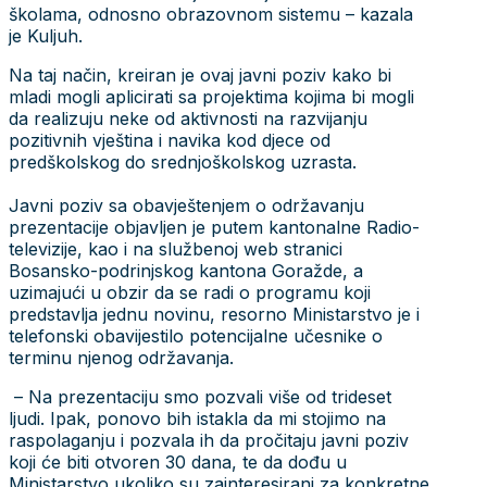
školama, odnosno obrazovnom sistemu – kazala
je Kuljuh.
Na taj način, kreiran je ovaj javni poziv kako bi
mladi mogli aplicirati sa projektima kojima bi mogli
da realizuju neke od aktivnosti na razvijanju
pozitivnih vještina i navika kod djece od
predškolskog do srednjoškolskog uzrasta.
Javni poziv sa obavještenjem o održavanju
prezentacije objavljen je putem kantonalne Radio-
televizije, kao i na službenoj web stranici
Bosansko-podrinjskog kantona Goražde, a
uzimajući u obzir da se radi o programu koji
predstavlja jednu novinu, resorno Ministarstvo je i
telefonski obavijestilo potencijalne učesnike o
terminu njenog održavanja.
– Na prezentaciju smo pozvali više od trideset
ljudi. Ipak, ponovo bih istakla da mi stojimo na
raspolaganju i pozvala ih da pročitaju javni poziv
koji će biti otvoren 30 dana, te da dođu u
Ministarstvo ukoliko su zainteresirani za konkretne