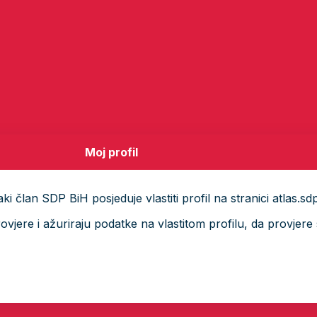
Moj profil
i član SDP BiH posjeduje vlastiti profil na stranici atlas.sd
ere i ažuriraju podatke na vlastitom profilu, da provjere s