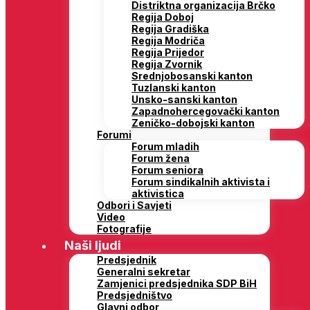
Distriktna organizacija Brčko
Regija Doboj
Regija Gradiška
Regija Modriča
Regija Prijedor
Regija Zvornik
Srednjobosanski kanton
Tuzlanski kanton
Unsko-sanski kanton
Zapadnohercegovački kanton
Zeničko-dobojski kanton
Forumi
Forum mladih
Forum žena
Forum seniora
Forum sindikalnih aktivista i
aktivistica
Odbori i Savjeti
Video
Fotografije
Naši ljudi
Predsjednik
Generalni sekretar
Zamjenici predsjednika SDP BiH
Predsjedništvo
Glavni odbor