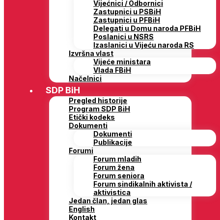
Vijećnici / Odbornici
Zastupnici u PSBiH
Zastupnici u PFBiH
Delegati u Domu naroda PFBiH
Poslanici u NSRS
Izaslanici u Vijeću naroda RS
Izvršna vlast
Vijeće ministara
Vlada FBiH
Načelnici
SDP BiH
Pregled historije
Program SDP BiH
Etički kodeks
Dokumenti
Dokumenti
Publikacije
Forumi
Forum mladih
Forum žena
Forum seniora
Forum sindikalnih aktivista /
aktivistica
Jedan član, jedan glas
English
Kontakt