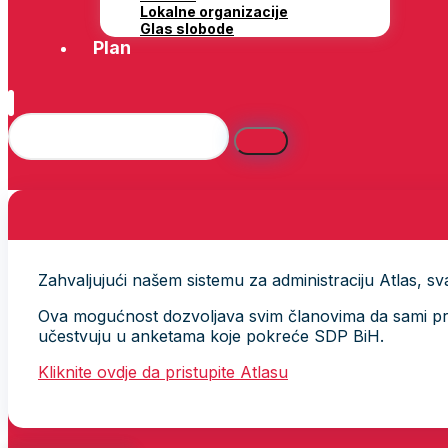
Lokalne organizacije
Glas slobode
Plan
Zahvaljujući našem sistemu za administraciju Atlas, svak
Ova mogućnost dozvoljava svim članovima da sami provj
učestvuju u anketama koje pokreće SDP BiH.
Kliknite ovdje da pristupite Atlasu