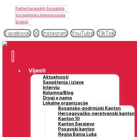
Partija Europskih Socijalista
Socijalistička Internacionala
English
Facebook
X
Instagram
YouTube
TikTok
Vijesti
Aktuelnosti
Saopštenja i izjave
Intervju
Kolumna/Blog
Drugi o nama
Lokalne organizacije
Bosansko-podrinjski Kanton
Hercegovačko-neretvanski kanton
Kanton 10
Kanton Sarajevo
Posavski kanton
Regija Banja Luka