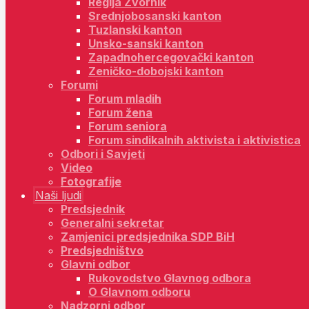
Regija Zvornik
Srednjobosanski kanton
Tuzlanski kanton
Unsko-sanski kanton
Zapadnohercegovački kanton
Zeničko-dobojski kanton
Forumi
Forum mladih
Forum žena
Forum seniora
Forum sindikalnih aktivista i aktivistica
Odbori i Savjeti
Video
Fotografije
Naši ljudi
Predsjednik
Generalni sekretar
Zamjenici predsjednika SDP BiH
Predsjedništvo
Glavni odbor
Rukovodstvo Glavnog odbora
O Glavnom odboru
Nadzorni odbor