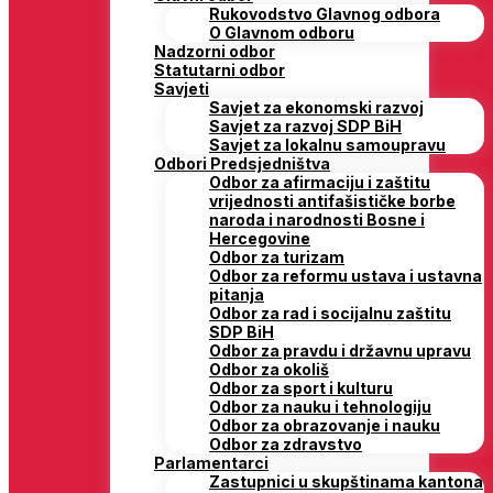
Rukovodstvo Glavnog odbora
O Glavnom odboru
Nadzorni odbor
Statutarni odbor
Savjeti
Savjet za ekonomski razvoj
Savjet za razvoj SDP BiH
Savjet za lokalnu samoupravu
Odbori Predsjedništva
Odbor za afirmaciju i zaštitu
vrijednosti antifašističke borbe
naroda i narodnosti Bosne i
Hercegovine
Odbor za turizam
Odbor za reformu ustava i ustavna
pitanja
Odbor za rad i socijalnu zaštitu
SDP BiH
Odbor za pravdu i državnu upravu
Odbor za okoliš
Odbor za sport i kulturu
Odbor za nauku i tehnologiju
Odbor za obrazovanje i nauku
Odbor za zdravstvo
Parlamentarci
Zastupnici u skupštinama kantona