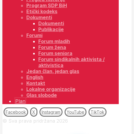
Program SDP BiH
Etički kodeks
Dokumenti
Dokumenti
Publikacije
Forumi
Forum mladih
Forum žena
Forum seniora
Forum sindikalnih aktivista /
aktivistica
Jedan član, jedan glas
English
Kontakt
Lokalne organizacije
Glas slobode
Plan
Facebook
X
Instagram
YouTube
TikTok
© Sva prava pridržana 2026