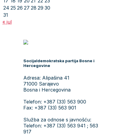
17
18
19
20
21
22
23
24
25
26
27
28
29
30
31
« jul
Socijaldemokratska partija Bosne i
Hercegovine
Adresa: Alipašina 41
71000 Sarajevo
Bosna i Hercegovina
Telefon: +387 (33) 563 900
Fax: +387 (33) 563 901
Služba za odnose s javnošću:
Telefon: +387 (33) 563 941 ; 563
917