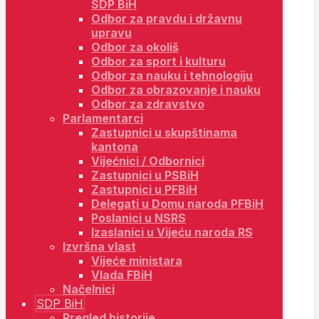
SDP BiH
Odbor za pravdu i državnu
upravu
Odbor za okoliš
Odbor za sport i kulturu
Odbor za nauku i tehnologiju
Odbor za obrazovanje i nauku
Odbor za zdravstvo
Parlamentarci
Zastupnici u skupštinama
kantona
Vijećnici / Odbornici
Zastupnici u PSBiH
Zastupnici u PFBiH
Delegati u Domu naroda PFBiH
Poslanici u NSRS
Izaslanici u Vijeću naroda RS
Izvršna vlast
Vijeće ministara
Vlada FBiH
Načelnici
SDP BiH
Pregled historije