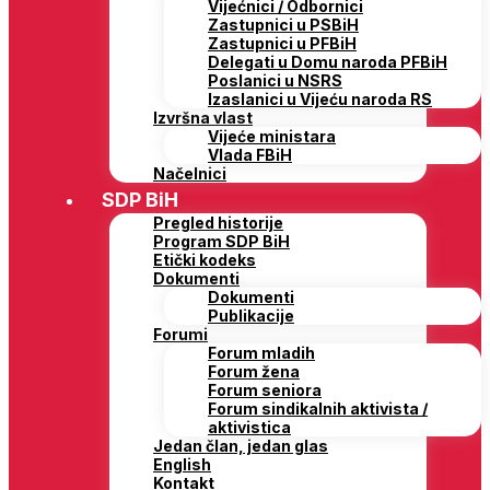
Vijećnici / Odbornici
Zastupnici u PSBiH
Zastupnici u PFBiH
Delegati u Domu naroda PFBiH
Poslanici u NSRS
Izaslanici u Vijeću naroda RS
Izvršna vlast
Vijeće ministara
Vlada FBiH
Načelnici
SDP BiH
Pregled historije
Program SDP BiH
Etički kodeks
Dokumenti
Dokumenti
Publikacije
Forumi
Forum mladih
Forum žena
Forum seniora
Forum sindikalnih aktivista /
aktivistica
Jedan član, jedan glas
English
Kontakt