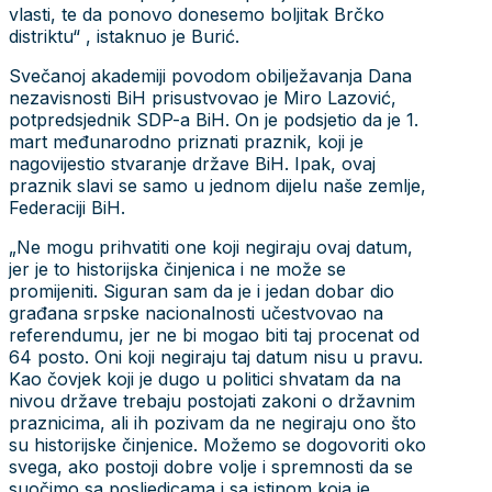
vlasti, te da ponovo donesemo boljitak Brčko
distriktu“ , istaknuo je Burić.
Svečanoj akademiji povodom obilježavanja Dana
nezavisnosti BiH prisustvovao je Miro Lazović,
potpredsjednik SDP-a BiH. On je podsjetio da je 1.
mart međunarodno priznati praznik, koji je
nagovijestio stvaranje države BiH. Ipak, ovaj
praznik slavi se samo u jednom dijelu naše zemlje,
Federaciji BiH.
„Ne mogu prihvatiti one koji negiraju ovaj datum,
jer je to historijska činjenica i ne može se
promijeniti. Siguran sam da je i jedan dobar dio
građana srpske nacionalnosti učestvovao na
referendumu, jer ne bi mogao biti taj procenat od
64 posto. Oni koji negiraju taj datum nisu u pravu.
Kao čovjek koji je dugo u politici shvatam da na
nivou države trebaju postojati zakoni o državnim
praznicima, ali ih pozivam da ne negiraju ono što
su historijske činjenice. Možemo se dogovoriti oko
svega, ako postoji dobre volje i spremnosti da se
suočimo sa posljedicama i sa istinom koja je