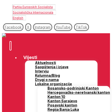
Partija Europskih Socijalista
Socijalistička Internacionala
English
Facebook
X
Instagram
YouTube
TikTok
Vijesti
Aktuelnosti
Saopštenja i izjave
Intervju
Kolumna/Blog
Drugi o nama
Lokalne organizacije
Bosansko-podrinjski Kanton
Hercegovačko-neretvanski kanton
Kanton 10
Kanton Sarajevo
Posavski kanton
Regija Banja Luka