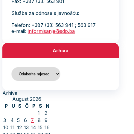
Fax: +387 (33) 563 901
Služba za odnose s javnošću:
Telefon: +387 (33) 563 941 ; 563 917
e-mail:
informisanje@sdp.ba
Arhiva
Arhiva
Arhiva
August 2026
P
U
S
Č
P
S
N
1
2
3
4
5
6
7
8
9
10
11
12
13
14
15
16