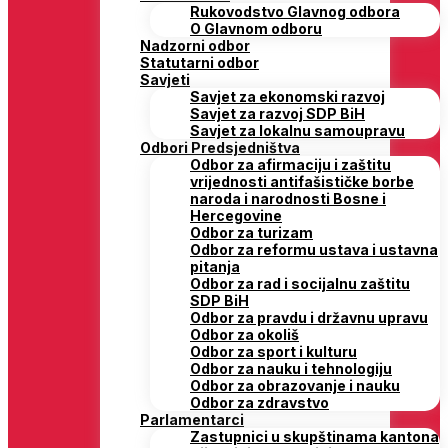
Rukovodstvo Glavnog odbora
O Glavnom odboru
Nadzorni odbor
Statutarni odbor
Savjeti
Savjet za ekonomski razvoj
Savjet za razvoj SDP BiH
Savjet za lokalnu samoupravu
Odbori Predsjedništva
Odbor za afirmaciju i zaštitu
vrijednosti antifašističke borbe
naroda i narodnosti Bosne i
Hercegovine
Odbor za turizam
Odbor za reformu ustava i ustavna
pitanja
Odbor za rad i socijalnu zaštitu
SDP BiH
Odbor za pravdu i državnu upravu
Odbor za okoliš
Odbor za sport i kulturu
Odbor za nauku i tehnologiju
Odbor za obrazovanje i nauku
Odbor za zdravstvo
Parlamentarci
Zastupnici u skupštinama kantona