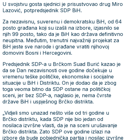
U svojstvu gosta sjednici je prisustvovao drug Miro
Lazović, potpredsjednik SDP BiH.
Za nezavisnu, suverenu i demokratsku BiH, od 64
posto građana koji su izašli na izbore, izjasnilo se
njih 99 posto, tako da je BiH kao država definitivno
neupitna. Međutim, trenutni najvažniji projekat za
BiH jeste sve narode i građane vratiti njihovoj
domovini Bosni i Hercegovini.
Predsjednik SDP-a u Brčkom Suad Burić kazao je
da se Dan nezavisnosti ove godine dočekuje u
vremenu teške političke, ekonomske i socijalne
situacije u BiH i Distriktu. On je dodao da je zbog
toga veoma bitno da SDP ostane na političkoj
sceni, jer bez SDP-a, naglasio je, nema čvrste
države BiH i uspješnog Brčko distrikta.
„Vidjeli smo unazad nešto više od tri godine u
Brčko distriktu, kada SDP nije bio jedan od
nosilaca izvršne vlasti, da je na sceni urušavanje
Brčko distrikta. Zato SDP ove godine izlazi na
izbore da bude pobjednička partija i nosilac izvršne