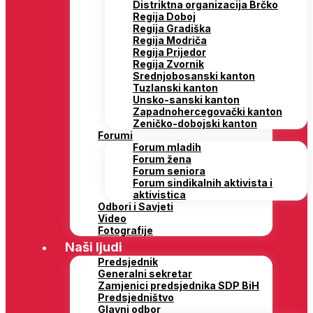
Distriktna organizacija Brčko
Regija Doboj
Regija Gradiška
Regija Modriča
Regija Prijedor
Regija Zvornik
Srednjobosanski kanton
Tuzlanski kanton
Unsko-sanski kanton
Zapadnohercegovački kanton
Zeničko-dobojski kanton
Forumi
Forum mladih
Forum žena
Forum seniora
Forum sindikalnih aktivista i
aktivistica
Odbori i Savjeti
Video
Fotografije
Naši ljudi
Predsjednik
Generalni sekretar
Zamjenici predsjednika SDP BiH
Predsjedništvo
Glavni odbor