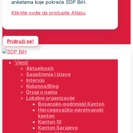
anketama koje pokreće SDP BiH.
Kliknite ovdje da pristupite Atlasu
Pridruži se!
Vijesti
Aktuelnosti
Saopštenja i izjave
Intervju
Kolumna/Blog
Drugi o nama
Lokalne organizacije
Bosansko-podrinjski Kanton
Hercegovačko-neretvanski
kanton
Kanton 10
Kanton Sarajevo