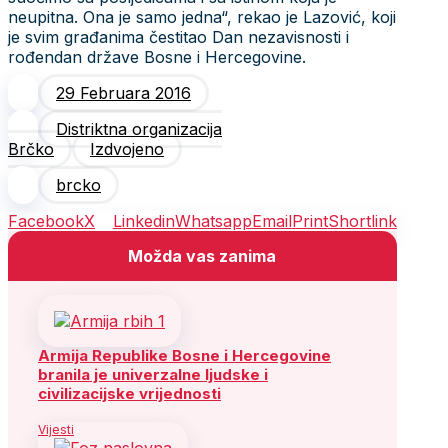
neupitna. Ona je samo jedna“, rekao je Lazović, koji
je svim građanima čestitao Dan nezavisnosti i
rođendan države Bosne i Hercegovine.
29 Februara 2016
Distriktna organizacija
Brčko
Izdvojeno
brcko
Facebook
X
Linkedin
Whatsapp
Email
Print
Shortlink
Možda vas zanima
Armija Republike Bosne i Hercegovine
branila je univerzalne ljudske i
civilizacijske vrijednosti
Vijesti