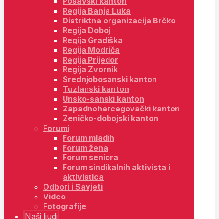
Posavski kanton
Regija Banja Luka
Distriktna organizacija Brčko
Regija Doboj
Regija Gradiška
Regija Modriča
Regija Prijedor
Regija Zvornik
Srednjobosanski kanton
Tuzlanski kanton
Unsko-sanski kanton
Zapadnohercegovački kanton
Zeničko-dobojski kanton
Forumi
Forum mladih
Forum žena
Forum seniora
Forum sindikalnih aktivista i
aktivistica
Odbori i Savjeti
Video
Fotografije
Naši ljudi