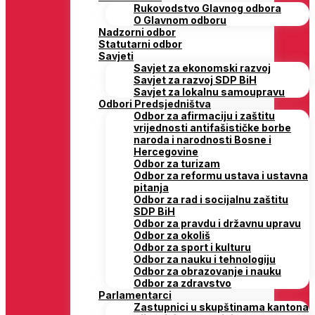
Rukovodstvo Glavnog odbora
O Glavnom odboru
Nadzorni odbor
Statutarni odbor
Savjeti
Savjet za ekonomski razvoj
Savjet za razvoj SDP BiH
Savjet za lokalnu samoupravu
Odbori Predsjedništva
Odbor za afirmaciju i zaštitu
vrijednosti antifašističke borbe
naroda i narodnosti Bosne i
Hercegovine
Odbor za turizam
Odbor za reformu ustava i ustavna
pitanja
Odbor za rad i socijalnu zaštitu
SDP BiH
Odbor za pravdu i državnu upravu
Odbor za okoliš
Odbor za sport i kulturu
Odbor za nauku i tehnologiju
Odbor za obrazovanje i nauku
Odbor za zdravstvo
Parlamentarci
Zastupnici u skupštinama kantona