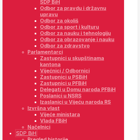
SDP BiH
Odbor za pravdu i državnu
upravu
Odbor za okoliš
Odbor za sport i kulturu
Odbor za nauku i tehnologiju
Odbor za obrazovanje i nauku
Odbor za zdravstvo
Parlamentarci
Zastupnici u skupštinama
kantona
Vijećnici / Odbornici
Zastupnici u PSBiH
Zastupnici u PFBiH
Delegati u Domu naroda PFBiH
Poslanici u NSRS
Izaslanici u Vijeću naroda RS
Izvršna vlast
Vijeće ministara
Vlada FBiH
Načelnici
SDP BiH
Pregled historije