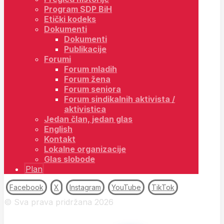
Program SDP BiH
Etički kodeks
Dokumenti
Dokumenti
Publikacije
Forumi
Forum mladih
Forum žena
Forum seniora
Forum sindikalnih aktivista /
aktivistica
Jedan član, jedan glas
English
Kontakt
Lokalne organizacije
Glas slobode
Plan
Facebook
X
Instagram
YouTube
TikTok
© Sva prava pridržana 2026