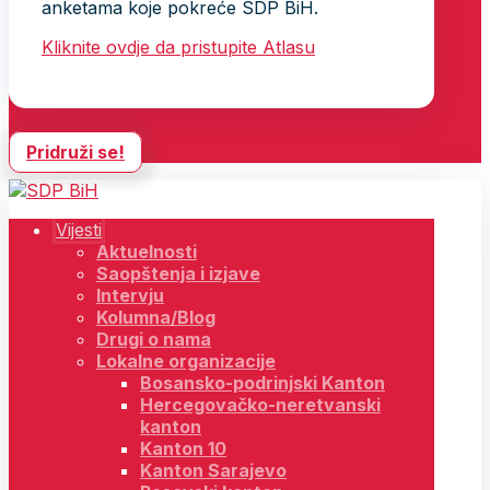
anketama koje pokreće SDP BiH.
Kliknite ovdje da pristupite Atlasu
Pridruži se!
Vijesti
Aktuelnosti
Saopštenja i izjave
Intervju
Kolumna/Blog
Drugi o nama
Lokalne organizacije
Bosansko-podrinjski Kanton
Hercegovačko-neretvanski
kanton
Kanton 10
Kanton Sarajevo