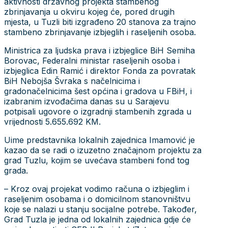
aktivnosti državnog projekta stambenog
zbrinjavanja u okviru kojeg će, pored drugih
mjesta, u Tuzli biti izgrađeno 20 stanova za trajno
stambeno zbrinjavanje izbjeglih i raseljenih osoba.
Ministrica za ljudska prava i izbjeglice BiH Semiha
Borovac, Federalni ministar raseljenih osoba i
izbjeglica Edin Ramić i direktor Fonda za povratak
BiH Nebojša Švraka s načelnicima i
gradonačelnicima šest općina i gradova u FBiH, i
izabranim izvođačima danas su u Sarajevu
potpisali ugovore o izgradnji stambenih zgrada u
vrijednosti 5.655.692 KM.
Uime predstavnika lokalnih zajednica Imamović je
kazao da se radi o izuzetno značajnom projektu za
grad Tuzlu, kojim se uvećava stambeni fond tog
grada.
– Kroz ovaj projekat vodimo računa o izbjeglim i
raseljenim osobama i o domicilnom stanovništvu
koje se nalazi u stanju socijalne potrebe. Također,
Grad Tuzla je jedna od lokalnih zajednica gdje će