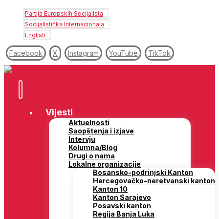
Partija Europskih Socijalista
Socijalistička Internacionala
English
Facebook
X
Instagram
YouTube
TikTok
Vijesti
Aktuelnosti
Saopštenja i izjave
Intervju
Kolumna/Blog
Drugi o nama
Lokalne organizacije
Bosansko-podrinjski Kanton
Hercegovačko-neretvanski kanton
Kanton 10
Kanton Sarajevo
Posavski kanton
Regija Banja Luka