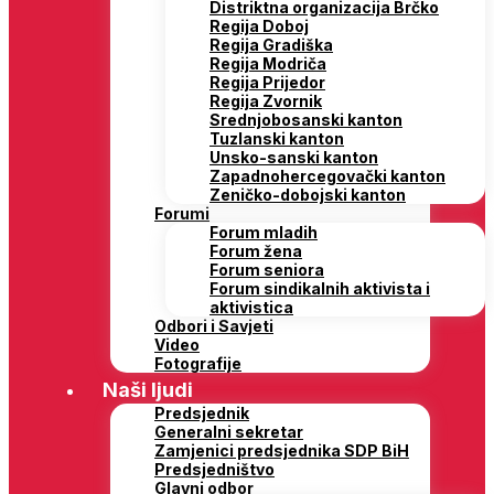
Distriktna organizacija Brčko
Regija Doboj
Regija Gradiška
Regija Modriča
Regija Prijedor
Regija Zvornik
Srednjobosanski kanton
Tuzlanski kanton
Unsko-sanski kanton
Zapadnohercegovački kanton
Zeničko-dobojski kanton
Forumi
Forum mladih
Forum žena
Forum seniora
Forum sindikalnih aktivista i
aktivistica
Odbori i Savjeti
Video
Fotografije
Naši ljudi
Predsjednik
Generalni sekretar
Zamjenici predsjednika SDP BiH
Predsjedništvo
Glavni odbor