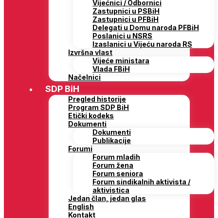
Vijećnici / Odbornici
Zastupnici u PSBiH
Zastupnici u PFBiH
Delegati u Domu naroda PFBiH
Poslanici u NSRS
Izaslanici u Vijeću naroda RS
Izvršna vlast
Vijeće ministara
Vlada FBiH
Načelnici
SDP BiH
Pregled historije
Program SDP BiH
Etički kodeks
Dokumenti
Dokumenti
Publikacije
Forumi
Forum mladih
Forum žena
Forum seniora
Forum sindikalnih aktivista /
aktivistica
Jedan član, jedan glas
English
Kontakt