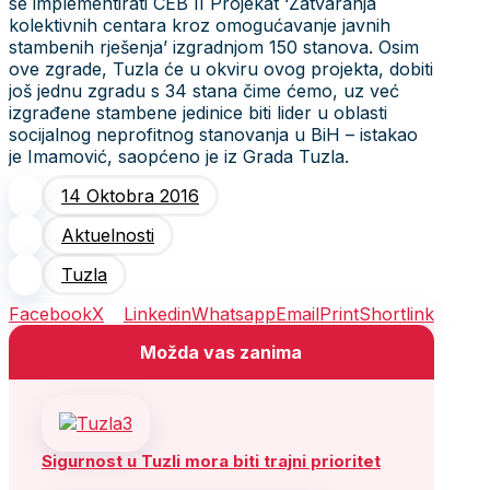
se implementirati CEB II Projekat ‘Zatvaranja
kolektivnih centara kroz omogućavanje javnih
stambenih rješenja’ izgradnjom 150 stanova. Osim
ove zgrade, Tuzla će u okviru ovog projekta, dobiti
još jednu zgradu s 34 stana čime ćemo, uz već
izgrađene stambene jedinice biti lider u oblasti
socijalnog neprofitnog stanovanja u BiH – istakao
je Imamović, saopćeno je iz Grada Tuzla.
14 Oktobra 2016
Aktuelnosti
Tuzla
Facebook
X
Linkedin
Whatsapp
Email
Print
Shortlink
Možda vas zanima
Sigurnost u Tuzli mora biti trajni prioritet