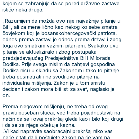
kojom se zabranjuje da se pored državne zastave
ističe neka druga.
„Razumijem da možda ovo nije najvažnije pitanje u
BiH, ali za mene lično kao nekog ko sebe smatra
čovjekom koji je bosanskohercegovački patriota,
odnos prema zastavi je odnos prema državi i zbog
toga ovo smatram važnim pitanjem. Svakako ovo
pitanje se aktueliziralo i zbog postupaka
predsjedavajućeg Predsjedništva BiH Milorada
Dodika. Prije svega mislim da zahtjevi gospodina
Dodika nisu u skladu sa Zakonom i tako to pitanje
treba posmatrati i ne svodi ovo pitanje na
individualna mišljenja. Zakon je u tom smislu
decidan i zakon mora biti isti za sve“, naglasio je
on.
Prema njegovom mišljenju, ne treba od ovog
praviti poseban slučaj, već treba pojednostaviti na
način da se i ovaj prekršaj gleda kao i bilo koji drugi
i da se za njega očekuje kazna.
„Vi kad napravite saobraćajni prekršaj niko vas
neće pitati da li poštujete zakon pa će vam na