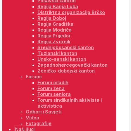
Posavski kanton
Regija Banja Luka
Distriktna organizacija Brčko
Regija Doboj
Regija Gradiška
Regija Modriča
Regija Prijedor
Regija Zvornik
Srednjobosanski kanton
Tuzlanski kanton
Unsko-sanski kanton
Zapadnohercegovački kanton
Zeničko-dobojski kanton
Forumi
Forum mladih
Forum žena
Forum seniora
Forum sindikalnih aktivista i
aktivistica
Odbori i Savjeti
Video
Fotografije
Naši ljudi