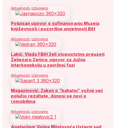
Aktuelnosti
,
Izdvojeno
Potpisan ugovor o sufinansiranju Muzeja
književnosti i pozorišne umjetnosti BiH
Aktuelnosti
,
Izdvojeno
Lakić: Vlada FBiH želi stopostotno preuzeti
Željezaru Zenica; ugovor za Južnu
interkonekciju u završnoj fazi
Aktuelnosti
,
Izdvojeno
Magazinović: Zakon o “bahatoj” vožnji već
polučio rezultate, donosi se novi o
romobilima
Aktuelnosti
,
Izdvojeno
Apelacijom Vojina Mijatovoća Ustavni sud