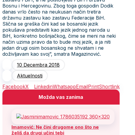
Bosnu i Hercegovinu. Zbog toga gospodin Dodik
danas vrlo često na neukusan način tretira
državnu zastavu kao zastavu Federacije BiH.
Slična se greška čini kad se bosanski jezik
pokušava predstaviti kao jezik jednog naroda u
BiH, konkretno bošnjačkog, čime se meni na neki
način uzima pravo da to bude moj jezik, a ja niti
jedan drugi osim bosanskog ne shvatam i ne
doživljavam kao svoj”, smatra Magazinović.
10 Decembra 2018
Aktuelnosti
Facebook
X
Linkedin
Whatsapp
Email
Print
Shortlink
Možda vas zanima
Imamović: Ne čini drugome ono što ne
želiš da drugi učini tebi