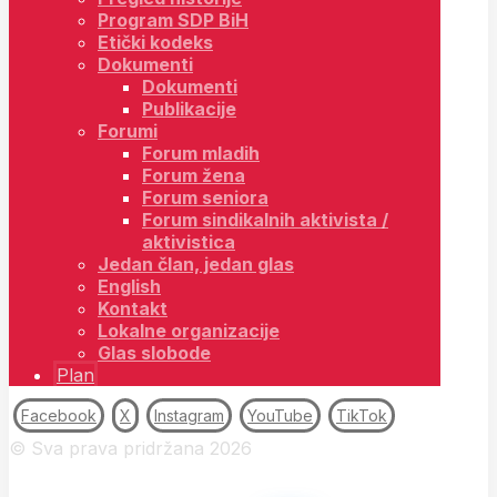
Program SDP BiH
Etički kodeks
Dokumenti
Dokumenti
Publikacije
Forumi
Forum mladih
Forum žena
Forum seniora
Forum sindikalnih aktivista /
aktivistica
Jedan član, jedan glas
English
Kontakt
Lokalne organizacije
Glas slobode
Plan
Facebook
X
Instagram
YouTube
TikTok
© Sva prava pridržana 2026