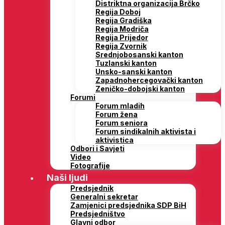
Distriktna organizacija Brčko
Regija Doboj
Regija Gradiška
Regija Modriča
Regija Prijedor
Regija Zvornik
Srednjobosanski kanton
Tuzlanski kanton
Unsko-sanski kanton
Zapadnohercegovački kanton
Zeničko-dobojski kanton
Forumi
Forum mladih
Forum žena
Forum seniora
Forum sindikalnih aktivista i
aktivistica
Odbori i Savjeti
Video
Fotografije
Naši ljudi
Predsjednik
Generalni sekretar
Zamjenici predsjednika SDP BiH
Predsjedništvo
Glavni odbor