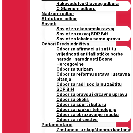
Rukovodstvo Glavnog odbora
O Glavnom odboru
Nadzorni odbor
Statutarni odbor
Savjeti
Savjet za ekonomski razvoj
Savjet za razvoj SDP BiH
Savjet za lokalnu samoupravu
Odbori Predsjedništva
Odbor za afirmaciju i zaštitu
vrijednosti antifašističke borbe
naroda i narodnosti Bosne i
Hercegovine
Odbor za turizam
Odbor za reformu ustava i ustavna
pitanja
Odbor za rad i socijalnu zaštitu
SDP BiH
Odbor za pravdu i državnu upravu
Odbor za okoliš
Odbor za sport i kulturu
Odbor za nauku i tehnologiju
Odbor za obrazovanje i nauku
Odbor za zdravstvo
Parlamentarci
Zastupnici u skupštinama kantona