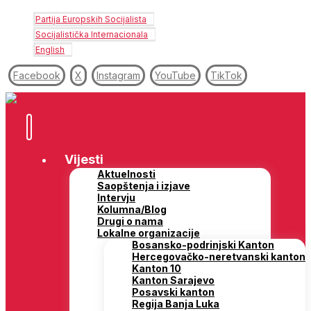
Partija Europskih Socijalista
Socijalistička Internacionala
English
Facebook
X
Instagram
YouTube
TikTok
Vijesti
Aktuelnosti
Saopštenja i izjave
Intervju
Kolumna/Blog
Drugi o nama
Lokalne organizacije
Bosansko-podrinjski Kanton
Hercegovačko-neretvanski kanton
Kanton 10
Kanton Sarajevo
Posavski kanton
Regija Banja Luka