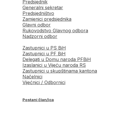
Predsjednik
Generalni sekretar
Predsjedništvo
Zamjenici predsjednika
Glavni odbor
Rukovodstvo Glavnog odbora
Nadzorni odbor
Zastupnici u PS BiH
Zastupnici u PF BiH
Delegati u Domu naroda PFBiH
Izaslanici u Vijeću naroda RS
Zastupnici u skupštinama kantona
Načelnici
Vijećnici / Odbornici
Postani član/ica