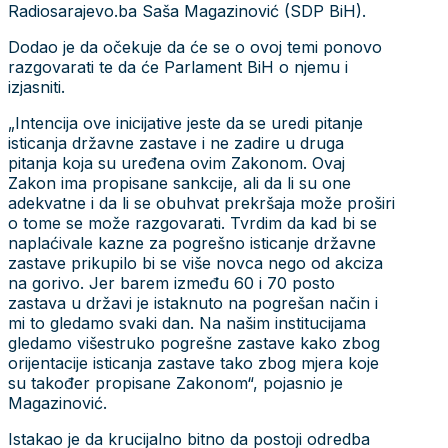
Radiosarajevo.ba Saša Magazinović (SDP BiH).
Dodao je da očekuje da će se o ovoj temi ponovo
razgovarati te da će Parlament BiH o njemu i
izjasniti.
„Intencija ove inicijative jeste da se uredi pitanje
isticanja državne zastave i ne zadire u druga
pitanja koja su uređena ovim Zakonom. Ovaj
Zakon ima propisane sankcije, ali da li su one
adekvatne i da li se obuhvat prekršaja može proširi
o tome se može razgovarati. Tvrdim da kad bi se
naplaćivale kazne za pogrešno isticanje državne
zastave prikupilo bi se više novca nego od akciza
na gorivo. Jer barem između 60 i 70 posto
zastava u državi je istaknuto na pogrešan način i
mi to gledamo svaki dan. Na našim institucijama
gledamo višestruko pogrešne zastave kako zbog
orijentacije isticanja zastave tako zbog mjera koje
su također propisane Zakonom“, pojasnio je
Magazinović.
Istakao je da krucijalno bitno da postoji odredba