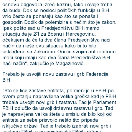
osnovu odgovora izreći kaznu, tako i ovdje treba
da bude. Dok se nosioci političkih funkcija u BiH
vrlo često se ponašaju kao što se ponaša i
gospodin Dodik da polemizira s nečim što je zakon.
Ipak pošto sad u Predsjedništvu BiH imamo
situaciju da je 2:1 za Bosnu i Hercegovinu,
očekujem da će ta dva člana Predsjedništva naći
način da riješe ovu situaciju kako bi to bilo
usklađeno sa Zakonom. Oni će svojim autoritetom i
moći koju imaju kao dva člana Predjedništva BiH
naći način“, zaključio je Magazinović.
Trebalo je usvojiti novu zastavu i grb Federacije
BiH
“Što se tiče zastave entiteta, po meni je u FBiH po
ovom pitanju napravljena velika greška kad je FBiH
trebala usvojiti novi grb i zastavu. Tad je Parlament
FBiH odlučio da usvoji državnu zastavu i grb. Tad
je napravljena velika šteta u smislu da bilo koji od
entiteta za sebe prisvojio nešto što pripada
isključivo državi. Tad je trebalo izabrati novi grb i
zastavu FBiH, a ne poistovjetiti FBiH i državu