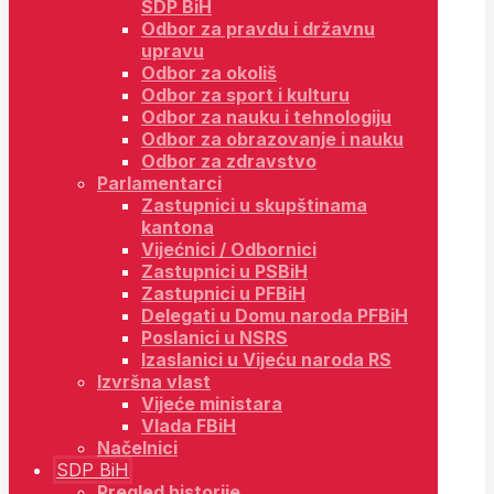
SDP BiH
Odbor za pravdu i državnu
upravu
Odbor za okoliš
Odbor za sport i kulturu
Odbor za nauku i tehnologiju
Odbor za obrazovanje i nauku
Odbor za zdravstvo
Parlamentarci
Zastupnici u skupštinama
kantona
Vijećnici / Odbornici
Zastupnici u PSBiH
Zastupnici u PFBiH
Delegati u Domu naroda PFBiH
Poslanici u NSRS
Izaslanici u Vijeću naroda RS
Izvršna vlast
Vijeće ministara
Vlada FBiH
Načelnici
SDP BiH
Pregled historije