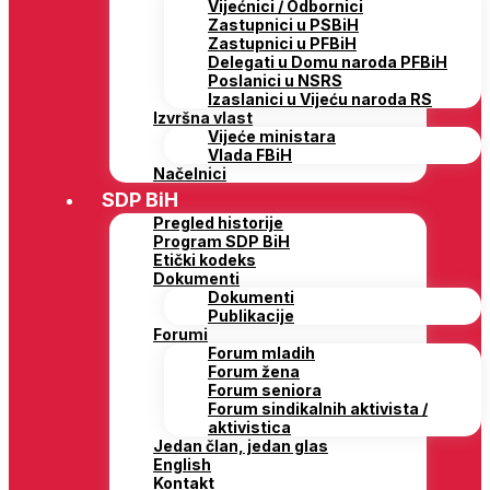
Vijećnici / Odbornici
Zastupnici u PSBiH
Zastupnici u PFBiH
Delegati u Domu naroda PFBiH
Poslanici u NSRS
Izaslanici u Vijeću naroda RS
Izvršna vlast
Vijeće ministara
Vlada FBiH
Načelnici
SDP BiH
Pregled historije
Program SDP BiH
Etički kodeks
Dokumenti
Dokumenti
Publikacije
Forumi
Forum mladih
Forum žena
Forum seniora
Forum sindikalnih aktivista /
aktivistica
Jedan član, jedan glas
English
Kontakt