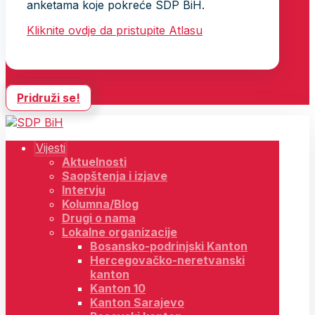
anketama koje pokreće SDP BiH.
Kliknite ovdje da pristupite Atlasu
Pridruži se!
Vijesti
Aktuelnosti
Saopštenja i izjave
Intervju
Kolumna/Blog
Drugi o nama
Lokalne organizacije
Bosansko-podrinjski Kanton
Hercegovačko-neretvanski
kanton
Kanton 10
Kanton Sarajevo