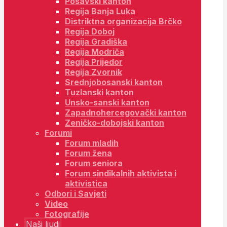
Posavski kanton
Regija Banja Luka
Distriktna organizacija Brčko
Regija Doboj
Regija Gradiška
Regija Modriča
Regija Prijedor
Regija Zvornik
Srednjobosanski kanton
Tuzlanski kanton
Unsko-sanski kanton
Zapadnohercegovački kanton
Zeničko-dobojski kanton
Forumi
Forum mladih
Forum žena
Forum seniora
Forum sindikalnih aktivista i
aktivistica
Odbori i Savjeti
Video
Fotografije
Naši ljudi