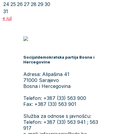
24
25
26
27
28
29
30
31
« jul
Socijaldemokratska partija Bosne i
Hercegovine
Adresa: Alipašina 41
71000 Sarajevo
Bosna i Hercegovina
Telefon: +387 (33) 563 900
Fax: +387 (33) 563 901
Služba za odnose s javnošću:
Telefon: +387 (33) 563 941 ; 563
917
e-mail:
informisanje@sdp.ba