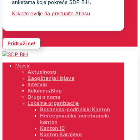
anketama koje pokreće SDP BiH.
Kliknite ovdje da pristupite Atlasu
Pridruži se!
Vijesti
Aktuelnosti
Saopštenja i izjave
Intervju
Kolumna/Blog
Drugi o nama
Lokalne organizacije
Bosansko-podrinjski Kanton
Hercegovačko-neretvanski
kanton
Kanton 10
Kanton Sarajevo