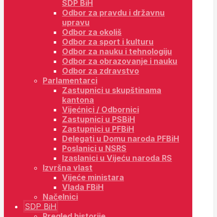
SDP BiH
Odbor za pravdu i državnu
upravu
Odbor za okoliš
Odbor za sport i kulturu
Odbor za nauku i tehnologiju
Odbor za obrazovanje i nauku
Odbor za zdravstvo
Parlamentarci
Zastupnici u skupštinama
kantona
Vijećnici / Odbornici
Zastupnici u PSBiH
Zastupnici u PFBiH
Delegati u Domu naroda PFBiH
Poslanici u NSRS
Izaslanici u Vijeću naroda RS
Izvršna vlast
Vijeće ministara
Vlada FBiH
Načelnici
SDP BiH
Pregled historije