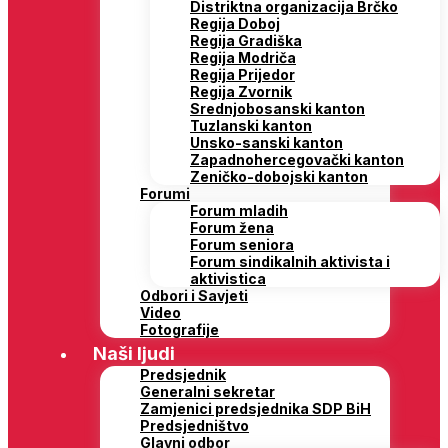
Distriktna organizacija Brčko
Regija Doboj
Regija Gradiška
Regija Modriča
Regija Prijedor
Regija Zvornik
Srednjobosanski kanton
Tuzlanski kanton
Unsko-sanski kanton
Zapadnohercegovački kanton
Zeničko-dobojski kanton
Forumi
Forum mladih
Forum žena
Forum seniora
Forum sindikalnih aktivista i
aktivistica
Odbori i Savjeti
Video
Fotografije
Naši ljudi
Predsjednik
Generalni sekretar
Zamjenici predsjednika SDP BiH
Predsjedništvo
Glavni odbor