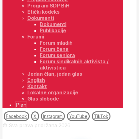
Program SDP BiH
Etički kodeks
Dokumenti
Dokumenti
Publikacije
Forumi
Forum mladih
Forum žena
Forum seniora
Forum sindikalnih aktivista /
aktivistica
Jedan član, jedan glas
English
Kontakt
Lokalne organizacije
Glas slobode
Plan
Facebook
X
Instagram
YouTube
TikTok
© Sva prava pridržana 2026