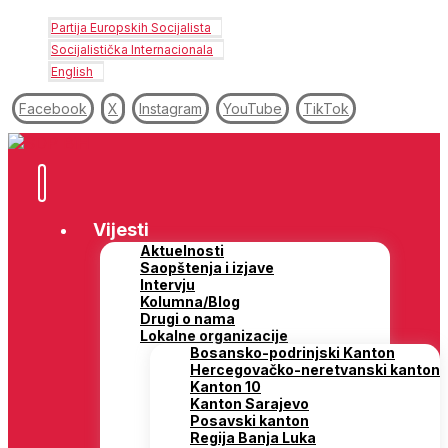
Partija Europskih Socijalista
Socijalistička Internacionala
English
Facebook
X
Instagram
YouTube
TikTok
Vijesti
Aktuelnosti
Saopštenja i izjave
Intervju
Kolumna/Blog
Drugi o nama
Lokalne organizacije
Bosansko-podrinjski Kanton
Hercegovačko-neretvanski kanton
Kanton 10
Kanton Sarajevo
Posavski kanton
Regija Banja Luka