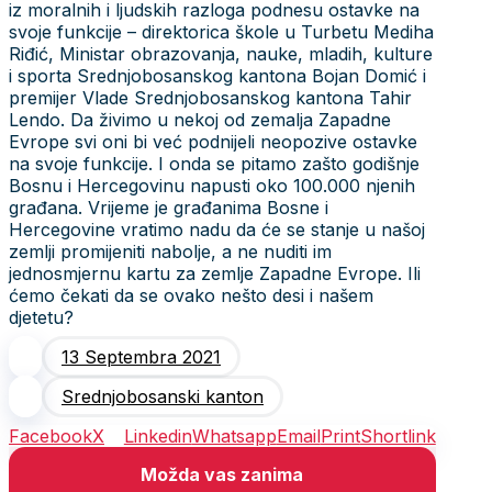
iz moralnih i ljudskih razloga podnesu ostavke na
svoje funkcije – direktorica škole u Turbetu Mediha
Riđić, Ministar obrazovanja, nauke, mladih, kulture
i sporta Srednjobosanskog kantona Bojan Domić i
premijer Vlade Srednjobosanskog kantona Tahir
Lendo. Da živimo u nekoj od zemalja Zapadne
Evrope svi oni bi već podnijeli neopozive ostavke
na svoje funkcije. I onda se pitamo zašto godišnje
Bosnu i Hercegovinu napusti oko 100.000 njenih
građana. Vrijeme je građanima Bosne i
Hercegovine vratimo nadu da će se stanje u našoj
zemlji promijeniti nabolje, a ne nuditi im
jednosmjernu kartu za zemlje Zapadne Evrope. Ili
ćemo čekati da se ovako nešto desi i našem
djetetu?
13 Septembra 2021
Srednjobosanski kanton
Facebook
X
Linkedin
Whatsapp
Email
Print
Shortlink
Možda vas zanima