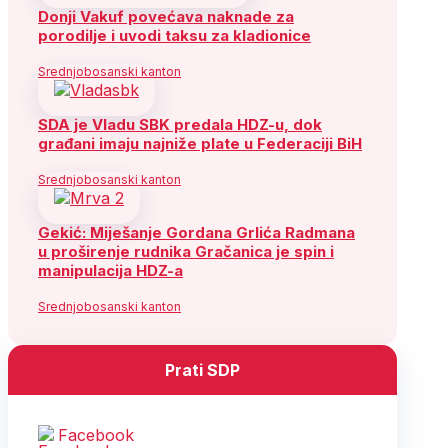
Donji Vakuf povećava naknade za
porodilje i uvodi taksu za kladionice
Srednjobosanski kanton
SDA je Vladu SBK predala HDZ-u, dok
građani imaju najniže plate u Federaciji BiH
Srednjobosanski kanton
Gekić: Miješanje Gordana Grlića Radmana
u proširenje rudnika Gračanica je spin i
manipulacija HDZ-a
Srednjobosanski kanton
Prati SDP
Facebook