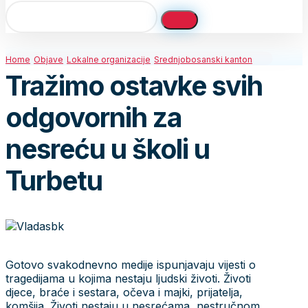
Home
Objave
Lokalne organizacije
Srednjobosanski kanton
Tražimo ostavke svih
odgovornih za
nesreću u školi u
Turbetu
Gotovo svakodnevno medije ispunjavaju vijesti o
tragedijama u kojima nestaju ljudski životi. Životi
djece, braće i sestara, očeva i majki, prijatelja,
komšija. Životi nestaju u nesrećama, nestručnom