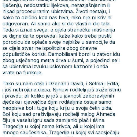
liječenju, nedostatku lijekova, nerazjašnjenim ili
nikad procesuiranim ubistvima. Životi nestaju, i
kako to obično kod nas biva, niko nije ni kriv ni
odgovoran. Ali samo ako si dio vlasti ili dio tala.
Tada si iznad svega, a cijela stranačka mašinerija
se digne da te opravda i kaže kako treba pustiti
porodicu da oplače svoje najbliže u samoći,te da
se cijela stvar ne ispolitizira zbog dnevne
populističke koristi. Demobilisani borci u zatvor idu
zbog usječenog metra drva u šumi, a pojedinci se i
sa ubistvima izvuku uslovnom kaznom i onda
vrate na funkcije.
Tako su nam otišli i Dženan i David, i Selma i Edita,
i još nebrojena djeca. Njihovi roditelji još traže istinu
i pravdu, ali koliko je još u javnosti zaboravljenih
dječaka i djevojčica čijim roditeljima ostaje samo
neopisiva bol i tuga koju kriju u svoja četiri zida.
Bol koju sad preživljavaju roditelji malog Ahmeda
čiju je veselu igru sada zamijenio plač i tišina.
Tragedija u kojoj nema krivca, ali u kojoj ima
mnogo saučesnika. Tragedija u kojoj svi saosjećaju