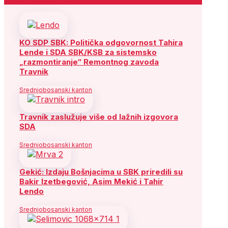
KO SDP SBK: Politička odgovornost Tahira
Lende i SDA SBK/KSB za sistemsko
„razmontiranje“ Remontnog zavoda
Travnik
Srednjobosanski kanton
Travnik zaslužuje više od lažnih izgovora
SDA
Srednjobosanski kanton
Gekić: Izdaju Bošnjacima u SBK priredili su
Bakir Izetbegović, Asim Mekić i Tahir
Lendo
Srednjobosanski kanton