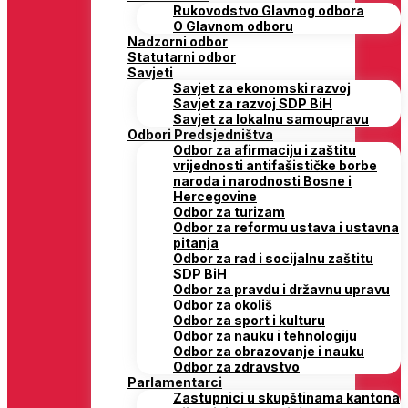
Rukovodstvo Glavnog odbora
O Glavnom odboru
Nadzorni odbor
Statutarni odbor
Savjeti
Savjet za ekonomski razvoj
Savjet za razvoj SDP BiH
Savjet za lokalnu samoupravu
Odbori Predsjedništva
Odbor za afirmaciju i zaštitu
vrijednosti antifašističke borbe
naroda i narodnosti Bosne i
Hercegovine
Odbor za turizam
Odbor za reformu ustava i ustavna
pitanja
Odbor za rad i socijalnu zaštitu
SDP BiH
Odbor za pravdu i državnu upravu
Odbor za okoliš
Odbor za sport i kulturu
Odbor za nauku i tehnologiju
Odbor za obrazovanje i nauku
Odbor za zdravstvo
Parlamentarci
Zastupnici u skupštinama kantona