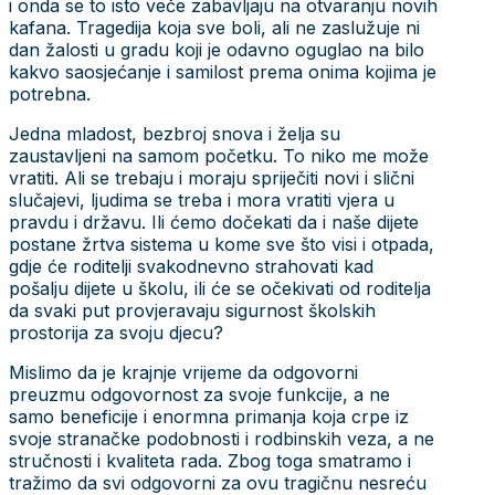
i onda se to isto veče zabavljaju na otvaranju novih
kafana. Tragedija koja sve boli, ali ne zaslužuje ni
dan žalosti u gradu koji je odavno oguglao na bilo
kakvo saosjećanje i samilost prema onima kojima je
potrebna.
Jedna mladost, bezbroj snova i želja su
zaustavljeni na samom početku. To niko me može
vratiti. Ali se trebaju i moraju spriječiti novi i slični
slučajevi, ljudima se treba i mora vratiti vjera u
pravdu i državu. Ili ćemo dočekati da i naše dijete
postane žrtva sistema u kome sve što visi i otpada,
gdje će roditelji svakodnevno strahovati kad
pošalju dijete u školu, ili će se očekivati od roditelja
da svaki put provjeravaju sigurnost školskih
prostorija za svoju djecu?
Mislimo da je krajnje vrijeme da odgovorni
preuzmu odgovornost za svoje funkcije, a ne
samo beneficije i enormna primanja koja crpe iz
svoje stranačke podobnosti i rodbinskih veza, a ne
stručnosti i kvaliteta rada. Zbog toga smatramo i
tražimo da svi odgovorni za ovu tragičnu nesreću