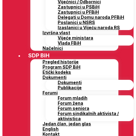
Vijećnici / Odbornici
Zastupnici u PSBiH
Zastupnici u PFBiH
Delegati u Domu naroda PFBiH
Poslanici u NSRS
Izaslanici u Vijeću naroda RS
Izvršna vlast
Vijeće ministara
Vlada FBiH
Načelnici
SDP BiH
Pregled historije
Program SDP BiH
Etički kodeks
Dokumenti
Dokumenti
Publikacije
Forumi
Forum mladih
Forum žena
Forum seniora
Forum sindikalnih aktivista /
aktivistica
Jedan član, jedan glas
English
Kontakt