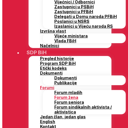
Vijećnici / Odbornici
Zastupnici u PSBiH
Zastupnici u PFBiH
Delegati u Domu naroda PFBiH
Poslanici u NSRS
Izaslanici u Vijeću naroda RS
Izvršna vlast
Vijeće ministara
Vlada FBiH
Načelnici
SDP BiH
Pregled historije
Program SDP BiH
Etički kodeks
Dokumenti
Dokumenti
Publikacije
Forumi
Forum mladih
Forum žena
Forum seniora
Forum sindikalnih aktivista /
aktivistica
Jedan član, jedan glas
English
Kontakt