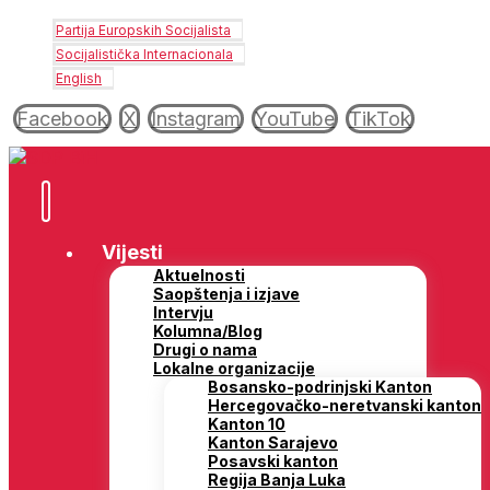
Partija Europskih Socijalista
Socijalistička Internacionala
English
Facebook
X
Instagram
YouTube
TikTok
Vijesti
Aktuelnosti
Saopštenja i izjave
Intervju
Kolumna/Blog
Drugi o nama
Lokalne organizacije
Bosansko-podrinjski Kanton
Hercegovačko-neretvanski kanton
Kanton 10
Kanton Sarajevo
Posavski kanton
Regija Banja Luka