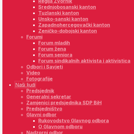
Regija Zvornik
Srednjobosanski kanton
Tuzlanski kanton
Unsko-sanski kanton
Zapadnohercegovački kanton
Zeničko-dobojski kanton
Forumi
Forum mladih
Forum žena
Forum seniora
Forum sindikalnih aktivista i aktivistica
Odbori i Savjeti
Video
Fotografije
Naši ljudi
Predsjednik
Generalni sekretar
Zamjenici predsjednika SDP BiH
Predsjedništvo
Glavni odbor
Rukovodstvo Glavnog odbora
O Glavnom odboru
Nadzorni odbor