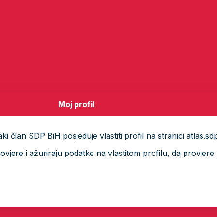
Moj profil
i član SDP BiH posjeduje vlastiti profil na stranici atlas.sd
ere i ažuriraju podatke na vlastitom profilu, da provjere s