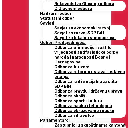
Rukovodstvo Glavnog odbora
O Glavnom odboru
Nadzorni odbor
Statutarni odbor
Savjeti
Savjet za ekonomski razvoj
Savjet za razvoj SDP BiH
Savjet za lokalnu samoupravu
Odbori Predsjedništva
Odbor za afirmaciju i zaštitu
vrijednosti antifašističke borbe
naroda i narodnosti Bosne i
Hercegovine
Odbor za turizam
Odbor za reformu ustava i ustavna
pitanja
Odbor za rad i socijalnu zaštitu
SDP BiH
Odbor za pravdu i državnu upravu
Odbor za okoliš
Odbor za sport i kulturu
Odbor za nauku i tehnologiju
Odbor za obrazovanje i nauku
Odbor za zdravstvo
Parlamentarci
Zastupnici u skupštinama kantona