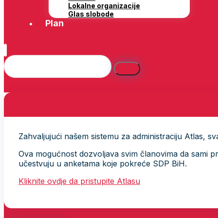
Lokalne organizacije
Glas slobode
Plan
Zahvaljujući našem sistemu za administraciju Atlas, svak
Ova mogućnost dozvoljava svim članovima da sami provj
učestvuju u anketama koje pokreće SDP BiH.
Kliknite ovdje da pristupite Atlasu