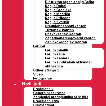
Distriktna organizacija Brčko
Regija Doboj
Regija Gradiška
Regija Modriča
Regija Prijedor
Regija Zvornik
Srednjobosanski kanton
Tuzlanski kanton
Unsko-sanski kanton
Zapadnohercegovački kanton
Zeničko-dobojski kanton
Forumi
Forum mladih
Forum žena
Forum seniora
Forum sindikalnih aktivista i
aktivistica
Odbori i Savjeti
Video
Fotografije
Naši ljudi
Predsjednik
Generalni sekretar
Zamjenici predsjednika SDP BiH
Predsjedništvo
Glavni odbor