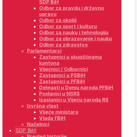
SDP BiH
Odbor za pravdu i državnu
upravu
Odbor za okoliš
Odbor za sport i kulturu
Odbor za nauku i tehnologiju
Odbor za obrazovanje i nauku
Odbor za zdravstvo
Parlamentarci
Zastupnici u skupštinama
kantona
Vijećnici / Odbornici
Zastupnici u PSBiH
Zastupnici u PFBiH
Delegati u Domu naroda PFBiH
Poslanici u NSRS
Izaslanici u Vijeću naroda RS
Izvršna vlast
Vijeće ministara
Vlada FBiH
Načelnici
SDP BiH
Pregled historije