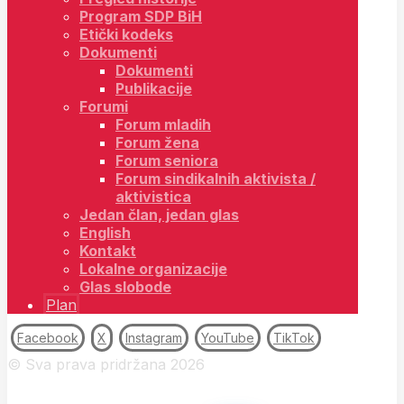
Program SDP BiH
Etički kodeks
Dokumenti
Dokumenti
Publikacije
Forumi
Forum mladih
Forum žena
Forum seniora
Forum sindikalnih aktivista /
aktivistica
Jedan član, jedan glas
English
Kontakt
Lokalne organizacije
Glas slobode
Plan
Facebook
X
Instagram
YouTube
TikTok
© Sva prava pridržana 2026