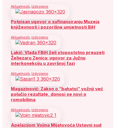
Aktuelnosti
,
Izdvojeno
Potpisan ugovor o sufinansiranju Muzeja
književnosti i pozorišne umjetnosti BiH
Aktuelnosti
,
Izdvojeno
Lakić: Vlada FBiH želi stopostotno preuzeti
Željezaru Zenica; ugovor za Južnu
interkonekciju u završnoj fazi
Aktuelnosti
,
Izdvojeno
Magazinović: Zakon o “bahatoj” vožnji već
polučio rezultate, donosi se novi o
romobilima
Aktuelnosti
,
Izdvojeno
Apelacijom Vojina Mijatovoća Ustavni sud