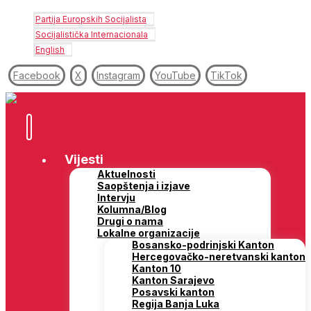
Partija Europskih Socijalista
Socijalistička Internacionala
English
Facebook
X
Instagram
YouTube
TikTok
Vijesti
Aktuelnosti
Saopštenja i izjave
Intervju
Kolumna/Blog
Drugi o nama
Lokalne organizacije
Bosansko-podrinjski Kanton
Hercegovačko-neretvanski kanton
Kanton 10
Kanton Sarajevo
Posavski kanton
Regija Banja Luka