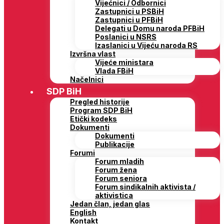
Vijećnici / Odbornici
Zastupnici u PSBiH
Zastupnici u PFBiH
Delegati u Domu naroda PFBiH
Poslanici u NSRS
Izaslanici u Vijeću naroda RS
Izvršna vlast
Vijeće ministara
Vlada FBiH
Načelnici
SDP BiH
Pregled historije
Program SDP BiH
Etički kodeks
Dokumenti
Dokumenti
Publikacije
Forumi
Forum mladih
Forum žena
Forum seniora
Forum sindikalnih aktivista /
aktivistica
Jedan član, jedan glas
English
Kontakt