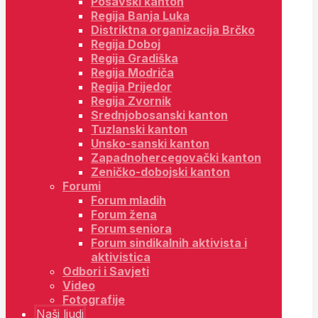
Posavski kanton
Regija Banja Luka
Distriktna organizacija Brčko
Regija Doboj
Regija Gradiška
Regija Modriča
Regija Prijedor
Regija Zvornik
Srednjobosanski kanton
Tuzlanski kanton
Unsko-sanski kanton
Zapadnohercegovački kanton
Zeničko-dobojski kanton
Forumi
Forum mladih
Forum žena
Forum seniora
Forum sindikalnih aktivista i
aktivistica
Odbori i Savjeti
Video
Fotografije
Naši ljudi