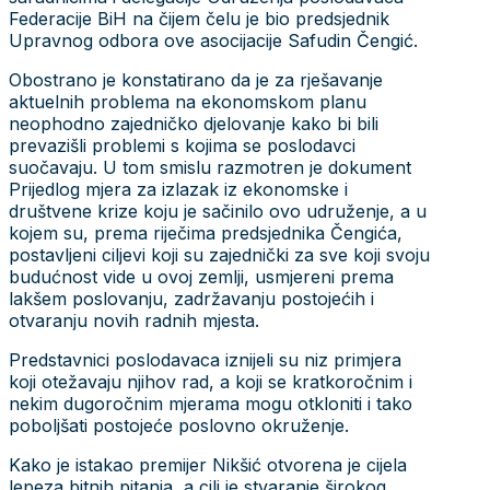
Federacije BiH na čijem čelu je bio predsjednik
Upravnog odbora ove asocijacije Safudin Čengić.
Obostrano je konstatirano da je za rješavanje
aktuelnih problema na ekonomskom planu
neophodno zajedničko djelovanje kako bi bili
prevazišli problemi s kojima se poslodavci
suočavaju. U tom smislu razmotren je dokument
Prijedlog mjera za izlazak iz ekonomske i
društvene krize koju je sačinilo ovo udruženje, a u
kojem su, prema riječima predsjednika Čengića,
postavljeni ciljevi koji su zajednički za sve koji svoju
budućnost vide u ovoj zemlji, usmjereni prema
lakšem poslovanju, zadržavanju postojećih i
otvaranju novih radnih mjesta.
Predstavnici poslodavaca iznijeli su niz primjera
koji otežavaju njihov rad, a koji se kratkoročnim i
nekim dugoročnim mjerama mogu otkloniti i tako
poboljšati postojeće poslovno okruženje.
Kako je istakao premijer Nikšić otvorena je cijela
lepeza bitnih pitanja, a cilj je stvaranje širokog