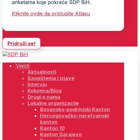
anketama koje pokreće SDP BiH.
Kliknite ovdje da pristupite Atlasu
Pridruži se!
Vijesti
Aktuelnosti
Saopštenja i izjave
Intervju
Kolumna/Blog
Drugi o nama
Lokalne organizacije
Bosansko-podrinjski Kanton
Hercegovačko-neretvanski
kanton
Kanton 10
Kanton Sarajevo