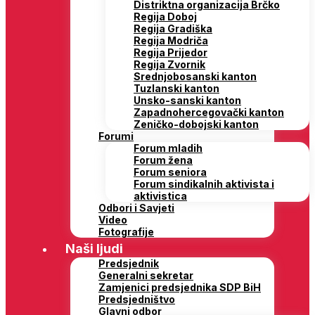
Distriktna organizacija Brčko
Regija Doboj
Regija Gradiška
Regija Modriča
Regija Prijedor
Regija Zvornik
Srednjobosanski kanton
Tuzlanski kanton
Unsko-sanski kanton
Zapadnohercegovački kanton
Zeničko-dobojski kanton
Forumi
Forum mladih
Forum žena
Forum seniora
Forum sindikalnih aktivista i
aktivistica
Odbori i Savjeti
Video
Fotografije
Naši ljudi
Predsjednik
Generalni sekretar
Zamjenici predsjednika SDP BiH
Predsjedništvo
Glavni odbor