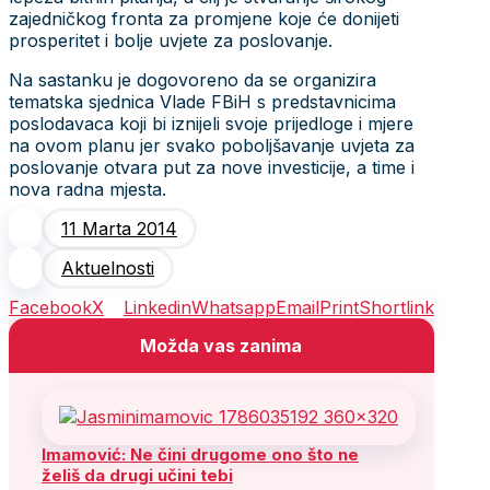
zajedničkog fronta za promjene koje će donijeti
prosperitet i bolje uvjete za poslovanje.
Na sastanku je dogovoreno da se organizira
tematska sjednica Vlade FBiH s predstavnicima
poslodavaca koji bi iznijeli svoje prijedloge i mjere
na ovom planu jer svako poboljšavanje uvjeta za
poslovanje otvara put za nove investicije, a time i
nova radna mjesta.
11 Marta 2014
Aktuelnosti
Facebook
X
Linkedin
Whatsapp
Email
Print
Shortlink
Možda vas zanima
Imamović: Ne čini drugome ono što ne
želiš da drugi učini tebi