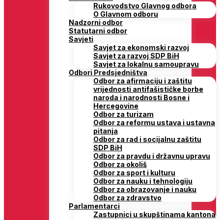
Rukovodstvo Glavnog odbora
O Glavnom odboru
Nadzorni odbor
Statutarni odbor
Savjeti
Savjet za ekonomski razvoj
Savjet za razvoj SDP BiH
Savjet za lokalnu samoupravu
Odbori Predsjedništva
Odbor za afirmaciju i zaštitu
vrijednosti antifašističke borbe
naroda i narodnosti Bosne i
Hercegovine
Odbor za turizam
Odbor za reformu ustava i ustavna
pitanja
Odbor za rad i socijalnu zaštitu
SDP BiH
Odbor za pravdu i državnu upravu
Odbor za okoliš
Odbor za sport i kulturu
Odbor za nauku i tehnologiju
Odbor za obrazovanje i nauku
Odbor za zdravstvo
Parlamentarci
Zastupnici u skupštinama kantona