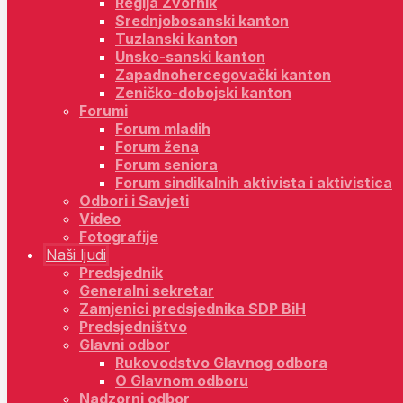
Regija Zvornik
Srednjobosanski kanton
Tuzlanski kanton
Unsko-sanski kanton
Zapadnohercegovački kanton
Zeničko-dobojski kanton
Forumi
Forum mladih
Forum žena
Forum seniora
Forum sindikalnih aktivista i aktivistica
Odbori i Savjeti
Video
Fotografije
Naši ljudi
Predsjednik
Generalni sekretar
Zamjenici predsjednika SDP BiH
Predsjedništvo
Glavni odbor
Rukovodstvo Glavnog odbora
O Glavnom odboru
Nadzorni odbor