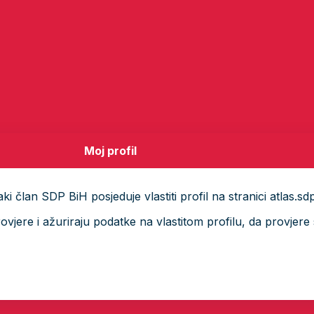
Moj profil
i član SDP BiH posjeduje vlastiti profil na stranici atlas.sd
ere i ažuriraju podatke na vlastitom profilu, da provjere s