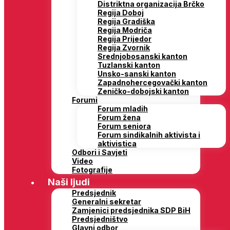
Distriktna organizacija Brčko
Regija Doboj
Regija Gradiška
Regija Modriča
Regija Prijedor
Regija Zvornik
Srednjobosanski kanton
Tuzlanski kanton
Unsko-sanski kanton
Zapadnohercegovački kanton
Zeničko-dobojski kanton
Forumi
Forum mladih
Forum žena
Forum seniora
Forum sindikalnih aktivista i
aktivistica
Odbori i Savjeti
Video
Fotografije
Naši ljudi
Predsjednik
Generalni sekretar
Zamjenici predsjednika SDP BiH
Predsjedništvo
Glavni odbor