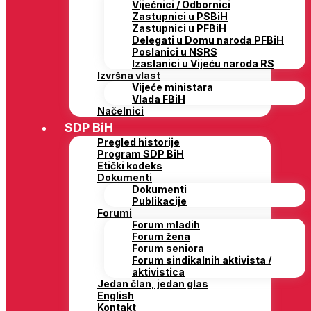
Vijećnici / Odbornici
Zastupnici u PSBiH
Zastupnici u PFBiH
Delegati u Domu naroda PFBiH
Poslanici u NSRS
Izaslanici u Vijeću naroda RS
Izvršna vlast
Vijeće ministara
Vlada FBiH
Načelnici
SDP BiH
Pregled historije
Program SDP BiH
Etički kodeks
Dokumenti
Dokumenti
Publikacije
Forumi
Forum mladih
Forum žena
Forum seniora
Forum sindikalnih aktivista /
aktivistica
Jedan član, jedan glas
English
Kontakt