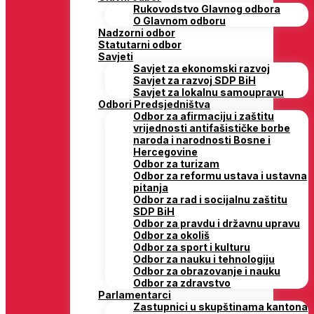
Rukovodstvo Glavnog odbora
O Glavnom odboru
Nadzorni odbor
Statutarni odbor
Savjeti
Savjet za ekonomski razvoj
Savjet za razvoj SDP BiH
Savjet za lokalnu samoupravu
Odbori Predsjedništva
Odbor za afirmaciju i zaštitu
vrijednosti antifašističke borbe
naroda i narodnosti Bosne i
Hercegovine
Odbor za turizam
Odbor za reformu ustava i ustavna
pitanja
Odbor za rad i socijalnu zaštitu
SDP BiH
Odbor za pravdu i državnu upravu
Odbor za okoliš
Odbor za sport i kulturu
Odbor za nauku i tehnologiju
Odbor za obrazovanje i nauku
Odbor za zdravstvo
Parlamentarci
Zastupnici u skupštinama kantona