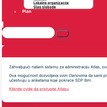
Lokalne organizacije
Glas slobode
Plan
Zahvaljujući našem sistemu za administraciju Atlas, svak
Ova mogućnost dozvoljava svim članovima da sami provj
učestvuju u anketama koje pokreće SDP BiH.
Kliknite ovdje da pristupite Atlasu