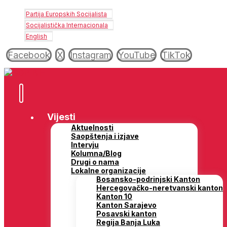
Partija Europskih Socijalista
Socijalistička Internacionala
English
Facebook
X
Instagram
YouTube
TikTok
Vijesti
Aktuelnosti
Saopštenja i izjave
Intervju
Kolumna/Blog
Drugi o nama
Lokalne organizacije
Bosansko-podrinjski Kanton
Hercegovačko-neretvanski kanton
Kanton 10
Kanton Sarajevo
Posavski kanton
Regija Banja Luka