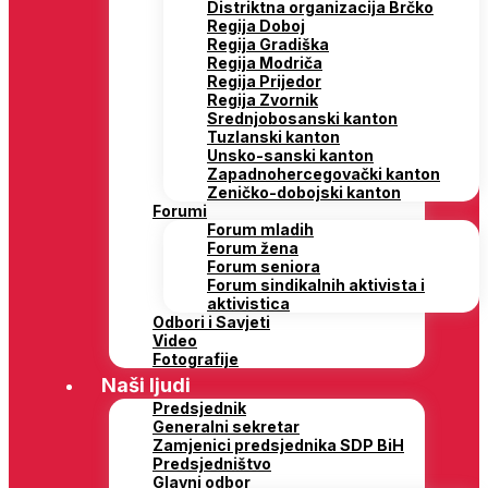
Distriktna organizacija Brčko
Regija Doboj
Regija Gradiška
Regija Modriča
Regija Prijedor
Regija Zvornik
Srednjobosanski kanton
Tuzlanski kanton
Unsko-sanski kanton
Zapadnohercegovački kanton
Zeničko-dobojski kanton
Forumi
Forum mladih
Forum žena
Forum seniora
Forum sindikalnih aktivista i
aktivistica
Odbori i Savjeti
Video
Fotografije
Naši ljudi
Predsjednik
Generalni sekretar
Zamjenici predsjednika SDP BiH
Predsjedništvo
Glavni odbor