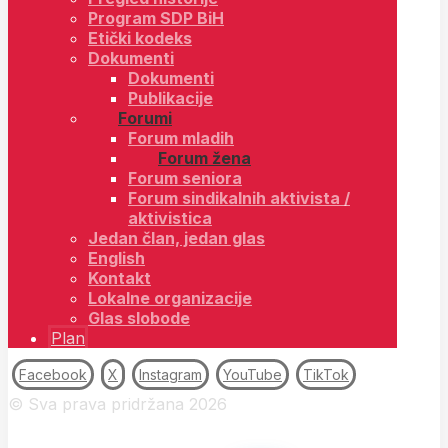
Program SDP BiH
Etički kodeks
Dokumenti
Dokumenti
Publikacije
Forumi
Forum mladih
Forum žena
Forum seniora
Forum sindikalnih aktivista /
aktivistica
Jedan član, jedan glas
English
Kontakt
Lokalne organizacije
Glas slobode
Plan
Facebook
X
Instagram
YouTube
TikTok
© Sva prava pridržana 2026