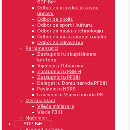
SDP BiH
Odbor za pravdu i državnu
upravu
Odbor za okoliš
Odbor za sport i kulturu
Odbor za nauku i tehnologiju
Odbor za obrazovanje i nauku
Odbor za zdravstvo
Parlamentarci
Zastupnici u skupštinama
kantona
Vijećnici / Odbornici
Zastupnici u PSBiH
Zastupnici u PFBiH
Delegati u Domu naroda PFBiH
Poslanici u NSRS
Izaslanici u Vijeću naroda RS
Izvršna vlast
Vijeće ministara
Vlada FBiH
Načelnici
SDP BiH
Pregled historije