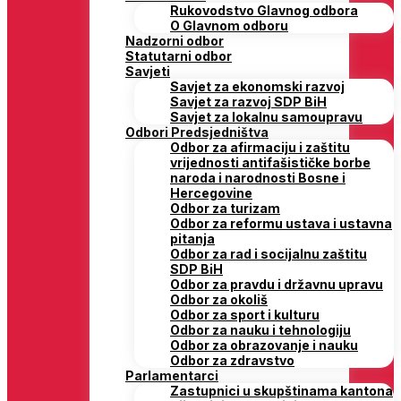
Rukovodstvo Glavnog odbora
O Glavnom odboru
Nadzorni odbor
Statutarni odbor
Savjeti
Savjet za ekonomski razvoj
Savjet za razvoj SDP BiH
Savjet za lokalnu samoupravu
Odbori Predsjedništva
Odbor za afirmaciju i zaštitu
vrijednosti antifašističke borbe
naroda i narodnosti Bosne i
Hercegovine
Odbor za turizam
Odbor za reformu ustava i ustavna
pitanja
Odbor za rad i socijalnu zaštitu
SDP BiH
Odbor za pravdu i državnu upravu
Odbor za okoliš
Odbor za sport i kulturu
Odbor za nauku i tehnologiju
Odbor za obrazovanje i nauku
Odbor za zdravstvo
Parlamentarci
Zastupnici u skupštinama kantona