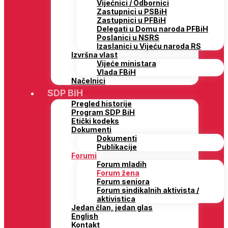
Vijećnici / Odbornici
Zastupnici u PSBiH
Zastupnici u PFBiH
Delegati u Domu naroda PFBiH
Poslanici u NSRS
Izaslanici u Vijeću naroda RS
Izvršna vlast
Vijeće ministara
Vlada FBiH
Načelnici
SDP BiH
Pregled historije
Program SDP BiH
Etički kodeks
Dokumenti
Dokumenti
Publikacije
Forumi
Forum mladih
Forum žena
Forum seniora
Forum sindikalnih aktivista /
aktivistica
Jedan član, jedan glas
English
Kontakt