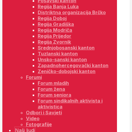
Posavski kanton
Regija Banja Luka
Distriktna organizacija Brčko
Regija Doboj
Regija Gradiška
Regija Modriča
Regija Prijedor
Regija Zvornik
Srednjobosanski kanton
Tuzlanski kanton
Unsko-sanski kanton
Zapadnohercegovački kanton
Zeničko-dobojski kanton
Forumi
Forum mladih
Forum žena
Forum seniora
Forum sindikalnih aktivista i
aktivistica
Odbori i Savjeti
Video
Fotografije
Naši ljudi