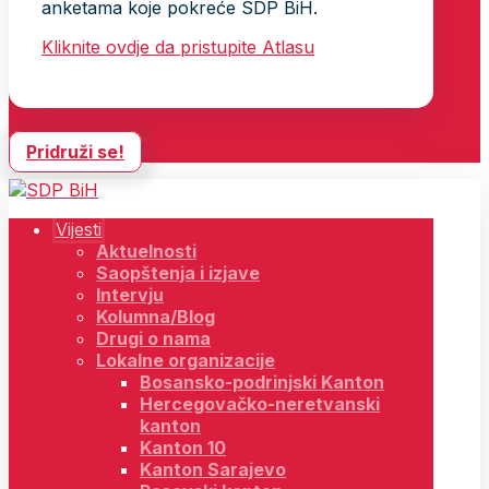
anketama koje pokreće SDP BiH.
Kliknite ovdje da pristupite Atlasu
Pridruži se!
Vijesti
Aktuelnosti
Saopštenja i izjave
Intervju
Kolumna/Blog
Drugi o nama
Lokalne organizacije
Bosansko-podrinjski Kanton
Hercegovačko-neretvanski
kanton
Kanton 10
Kanton Sarajevo