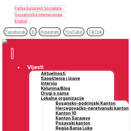
Partija Europskih Socijalista
Socijalistička Internacionala
English
Facebook
X
Instagram
YouTube
TikTok
Vijesti
Aktuelnosti
Saopštenja i izjave
Intervju
Kolumna/Blog
Drugi o nama
Lokalne organizacije
Bosansko-podrinjski Kanton
Hercegovačko-neretvanski kanton
Kanton 10
Kanton Sarajevo
Posavski kanton
Regija Banja Luka