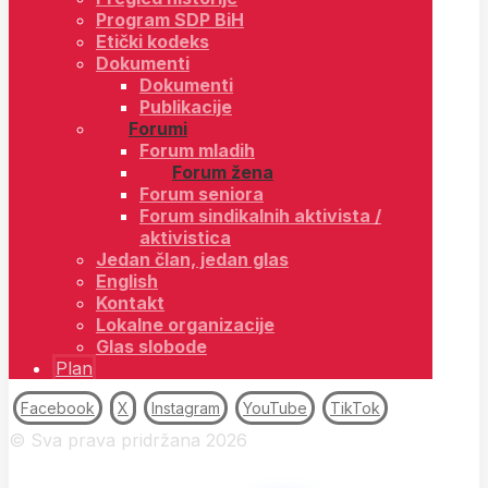
Program SDP BiH
Etički kodeks
Dokumenti
Dokumenti
Publikacije
Forumi
Forum mladih
Forum žena
Forum seniora
Forum sindikalnih aktivista /
aktivistica
Jedan član, jedan glas
English
Kontakt
Lokalne organizacije
Glas slobode
Plan
Facebook
X
Instagram
YouTube
TikTok
© Sva prava pridržana 2026