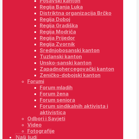
Posavski kanton
Regija Banja Luka
Distriktna organizacija Brčko
Regija Doboj
Regija Gradiška
Regija Modriča
Regija Prijedor
Regija Zvornik
Srednjobosanski kanton
Tuzlanski kanton
Unsko-sanski kanton
Zapadnohercegovački kanton
Zeničko-dobojski kanton
Forumi
Forum mladih
Forum žena
Forum seniora
Forum sindikalnih aktivista i
aktivistica
Odbori i Savjeti
Video
Fotografije
Naši ljudi