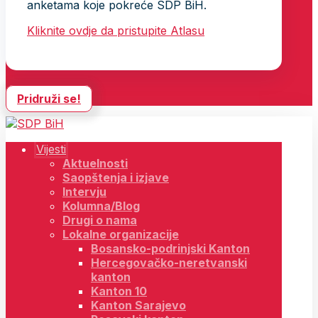
anketama koje pokreće SDP BiH.
Kliknite ovdje da pristupite Atlasu
Pridruži se!
Vijesti
Aktuelnosti
Saopštenja i izjave
Intervju
Kolumna/Blog
Drugi o nama
Lokalne organizacije
Bosansko-podrinjski Kanton
Hercegovačko-neretvanski
kanton
Kanton 10
Kanton Sarajevo