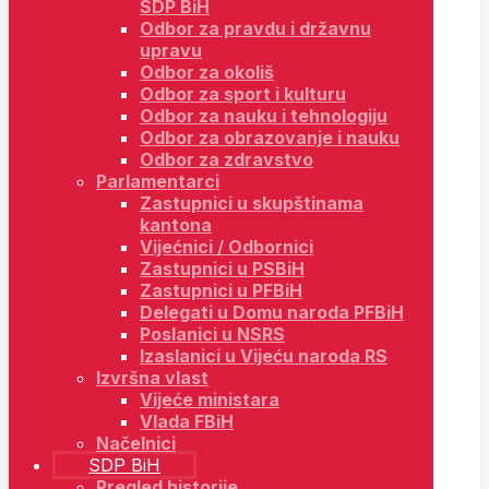
SDP BiH
Odbor za pravdu i državnu
upravu
Odbor za okoliš
Odbor za sport i kulturu
Odbor za nauku i tehnologiju
Odbor za obrazovanje i nauku
Odbor za zdravstvo
Parlamentarci
Zastupnici u skupštinama
kantona
Vijećnici / Odbornici
Zastupnici u PSBiH
Zastupnici u PFBiH
Delegati u Domu naroda PFBiH
Poslanici u NSRS
Izaslanici u Vijeću naroda RS
Izvršna vlast
Vijeće ministara
Vlada FBiH
Načelnici
SDP BiH
Pregled historije