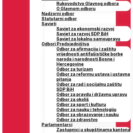
Rukovodstvo Glavnog odbora
O Glavnom odboru
Nadzorni odbor
Statutarni odbor
Savjeti
Savjet za ekonomski razvoj
Savjet za razvoj SDP BiH
Savjet za lokalnu samoupravu
Odbori Predsjedništva
Odbor za afirmaciju i zaštitu
vrijednosti antifašističke borbe
naroda i narodnosti Bosne i
Hercegovine
Odbor za turizam
Odbor za reformu ustava i ustavna
pitanja
Odbor za rad i socijalnu zaštitu
SDP BiH
Odbor za pravdu i državnu upravu
Odbor za okoliš
Odbor za sport i kulturu
Odbor za nauku i tehnologiju
Odbor za obrazovanje i nauku
Odbor za zdravstvo
Parlamentarci
Zastupnici u skupštinama kantona