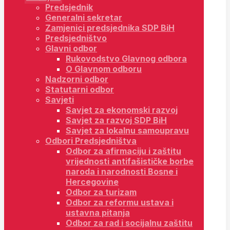
Predsjednik
Generalni sekretar
Zamjenici predsjednika SDP BiH
Predsjedništvo
Glavni odbor
Rukovodstvo Glavnog odbora
O Glavnom odboru
Nadzorni odbor
Statutarni odbor
Savjeti
Savjet za ekonomski razvoj
Savjet za razvoj SDP BiH
Savjet za lokalnu samoupravu
Odbori Predsjedništva
Odbor za afirmaciju i zaštitu
vrijednosti antifašističke borbe
naroda i narodnosti Bosne i
Hercegovine
Odbor za turizam
Odbor za reformu ustava i
ustavna pitanja
Odbor za rad i socijalnu zaštitu