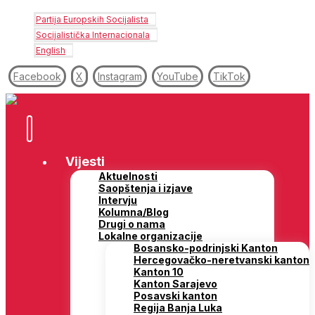
Partija Europskih Socijalista
Socijalistička Internacionala
English
Facebook
X
Instagram
YouTube
TikTok
Vijesti
Aktuelnosti
Saopštenja i izjave
Intervju
Kolumna/Blog
Drugi o nama
Lokalne organizacije
Bosansko-podrinjski Kanton
Hercegovačko-neretvanski kanton
Kanton 10
Kanton Sarajevo
Posavski kanton
Regija Banja Luka