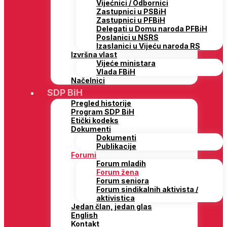
Vijećnici / Odbornici
Zastupnici u PSBiH
Zastupnici u PFBiH
Delegati u Domu naroda PFBiH
Poslanici u NSRS
Izaslanici u Vijeću naroda RS
Izvršna vlast
Vijeće ministara
Vlada FBiH
Načelnici
SDP BiH
Pregled historije
Program SDP BiH
Etički kodeks
Dokumenti
Dokumenti
Publikacije
Forumi
Forum mladih
Forum žena
Forum seniora
Forum sindikalnih aktivista /
aktivistica
Jedan član, jedan glas
English
Kontakt