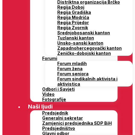
Distriktna organizacija Brčko
Regija Doboj
Regija Gradiška
Regija Modriča
Regija Prijedor
Regija Zvornik
Srednjobosanski kanton
Tuzlanski kanton
Unsko-sanski kanton
Zapadnohercegovački kanton
Zeničko-dobojski kanton
Forumi
Forum mladih
Forum žena
Forum seniora
Forum sindikalnih aktivista i
aktivistica
Odbori i Savjeti
Video
Fotografije
Naši ljudi
Predsjednik
Generalni sekretar
Zamjenici predsjednika SDP BiH
Predsjedništvo
Glavni odbor