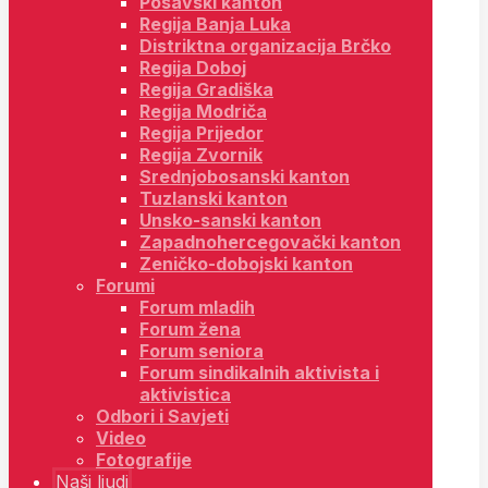
Posavski kanton
Regija Banja Luka
Distriktna organizacija Brčko
Regija Doboj
Regija Gradiška
Regija Modriča
Regija Prijedor
Regija Zvornik
Srednjobosanski kanton
Tuzlanski kanton
Unsko-sanski kanton
Zapadnohercegovački kanton
Zeničko-dobojski kanton
Forumi
Forum mladih
Forum žena
Forum seniora
Forum sindikalnih aktivista i
aktivistica
Odbori i Savjeti
Video
Fotografije
Naši ljudi