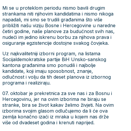
Mi se u proteklom periodu nismo bavili drugim
strankama niti njihovim kandidatima i nismo nikoga
napadali, mi smo se trudili građanima što više
približiti našu viziju Bosne i Hercegovine u naredne
četiri godine, naše planove za budućnost svih nas,
nudeći im jedino iskrenu borbu za njihova prava i
osiguranje egzistencije dostojne svakog čovjeka.
Uz najkvalitetniji izborni program, na listama
Socijaldemokratske partije BiH Unsko-sanskog
kantona građanima smo ponudili i najbolje
kandidate, koji imaju sposobnost, znanje,
odlučnost i volju da tih deset planova iz izbornog
programa i realiziraju.
07. oktobar je prekretnica za sve nas i za Bosnu i
Hercegovinu, jer na ovim izborima ne biraju se
stranke, bira se život kakav želimo živjeti. Na ovim
izborima svojim glasom odlučujemo da li će ova
zemlja konačno izaći iz mraka u kojem nas drže
više od dvadeset godina i krenuti naprijed.