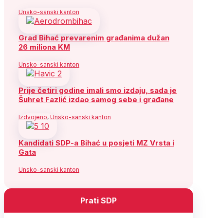
Unsko-sanski kanton
Grad Bihać prevarenim građanima dužan
26 miliona KM
Unsko-sanski kanton
Prije četiri godine imali smo izdaju, sada je
Šuhret Fazlić izdao samog sebe i građane
Izdvojeno
,
Unsko-sanski kanton
Kandidati SDP-a Bihać u posjeti MZ Vrsta i
Gata
Unsko-sanski kanton
Prati SDP