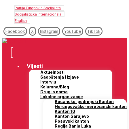
Partija Europskih Socijalista
Socijalistička Internacionala
English
Facebook
X
Instagram
YouTube
TikTok
Vijesti
Aktuelnosti
Saopštenja i izjave
Intervju
Kolumna/Blog
Drugi o nama
Lokalne organizacije
Bosansko-podrinjski Kanton
Hercegovačko-neretvanski kanton
Kanton 10
Kanton Sarajevo
Posavski kanton
Regija Banja Luka