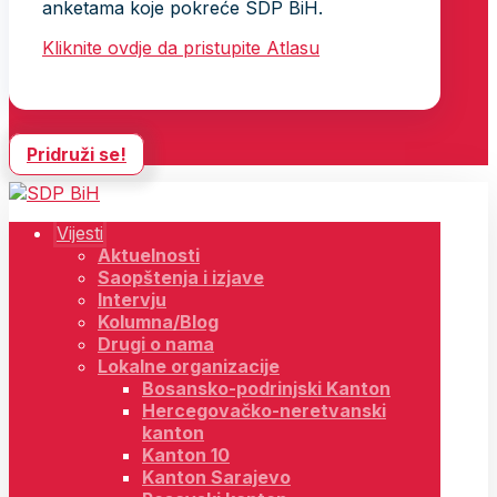
anketama koje pokreće SDP BiH.
Kliknite ovdje da pristupite Atlasu
Pridruži se!
Vijesti
Aktuelnosti
Saopštenja i izjave
Intervju
Kolumna/Blog
Drugi o nama
Lokalne organizacije
Bosansko-podrinjski Kanton
Hercegovačko-neretvanski
kanton
Kanton 10
Kanton Sarajevo