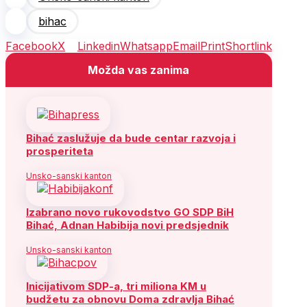
bihac
Facebook
X
Linkedin
Whatsapp
Email
Print
Shortlink
Možda vas zanima
Bihać zaslužuje da bude centar razvoja i
prosperiteta
Unsko-sanski kanton
Izabrano novo rukovodstvo GO SDP BiH
Bihać, Adnan Habibija novi predsjednik
Unsko-sanski kanton
Inicijativom SDP-a, tri miliona KM u
budžetu za obnovu Doma zdravlja Bihać