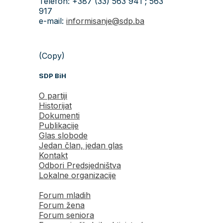
Telefon: +387 (33) 563 941 ; 563
917
e-mail:
informisanje@sdp.ba
(Copy)
SDP BiH
O partiji
Historijat
Dokumenti
Publikacije
Glas slobode
Jedan član, jedan glas
Kontakt
Odbori Predsjedništva
Lokalne organizacije
Forum mladih
Forum žena
Forum seniora