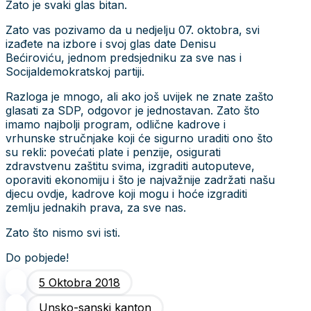
Zato je svaki glas bitan.
Zato vas pozivamo da u nedjelju 07. oktobra, svi
izađete na izbore i svoj glas date Denisu
Bećiroviću, jednom predsjedniku za sve nas i
Socijaldemokratskoj partiji.
Razloga je mnogo, ali ako još uvijek ne znate zašto
glasati za SDP, odgovor je jednostavan. Zato što
imamo najbolji program, odlične kadrove i
vrhunske stručnjake koji će sigurno uraditi ono što
su rekli: povećati plate i penzije, osigurati
zdravstvenu zaštitu svima, izgraditi autoputeve,
oporaviti ekonomiju i što je najvažnije zadržati našu
djecu ovdje, kadrove koji mogu i hoće izgraditi
zemlju jednakih prava, za sve nas.
Zato što nismo svi isti.
Do pobjede!
5 Oktobra 2018
Unsko-sanski kanton