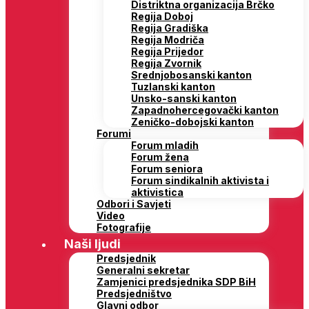
Distriktna organizacija Brčko
Regija Doboj
Regija Gradiška
Regija Modriča
Regija Prijedor
Regija Zvornik
Srednjobosanski kanton
Tuzlanski kanton
Unsko-sanski kanton
Zapadnohercegovački kanton
Zeničko-dobojski kanton
Forumi
Forum mladih
Forum žena
Forum seniora
Forum sindikalnih aktivista i
aktivistica
Odbori i Savjeti
Video
Fotografije
Naši ljudi
Predsjednik
Generalni sekretar
Zamjenici predsjednika SDP BiH
Predsjedništvo
Glavni odbor