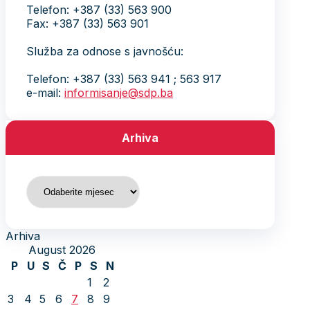
Telefon: +387 (33) 563 900
Fax: +387 (33) 563 901
Služba za odnose s javnošću:
Telefon: +387 (33) 563 941 ; 563 917
e-mail:
informisanje@sdp.ba
Arhiva
Arhiva
Arhiva
August 2026
P
U
S
Č
P
S
N
1
2
3
4
5
6
7
8
9