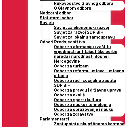
Rukovodstvo Glavnog odbora
O Glavnom odboru
Nadzorni odbor
Statutarni odbor
Savjeti
Savjet za ekonomski razvoj
Savjet za razvoj SDP BiH
Savjet za lokalnu samoupravu
Odbori Predsjedništva
Odbor za afirmaciju i zaštitu
vrijednosti antifašističke borbe
naroda i narodnosti Bosne i
Hercegovine
Odbor za turizam
Odbor za reformu ustava i ustavna
pitanja
Odbor za rad i socijalnu zaštitu
SDP BiH
Odbor za pravdu i državnu upravu
Odbor za okoliš
Odbor za sport i kulturu
Odbor za nauku i tehnologiju
Odbor za obrazovanje i nauku
Odbor za zdravstvo
Parlamentarci
Zastupnici u skupštinama kantona