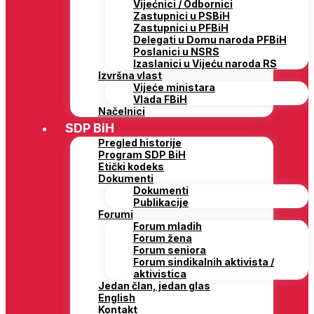
Vijećnici / Odbornici
Zastupnici u PSBiH
Zastupnici u PFBiH
Delegati u Domu naroda PFBiH
Poslanici u NSRS
Izaslanici u Vijeću naroda RS
Izvršna vlast
Vijeće ministara
Vlada FBiH
Načelnici
SDP BiH
Pregled historije
Program SDP BiH
Etički kodeks
Dokumenti
Dokumenti
Publikacije
Forumi
Forum mladih
Forum žena
Forum seniora
Forum sindikalnih aktivista /
aktivistica
Jedan član, jedan glas
English
Kontakt