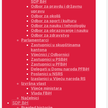
SDP BiH
Odbor za pravdu i državnu
upravu
Odbor za okoliš
Odbor za sport i kulturu
Odbor za nauku i tehnologiju
Odbor za obrazovanje i nauku
Odbor za zdravstvo
Parlamentarci
Zastupnici u skupštinama
kantona
Vijećnici / Odbornici
Zastupnici u PSBiH
Zastupnici u PFBiH
Delegati u Domu naroda PFBiH
Poslanici u NSRS
Izaslanici u Vijeću naroda RS
Izvršna vlast
Vijeće ministara
Vlada FBiH
Načelnici
SDP BiH
Pregled historije