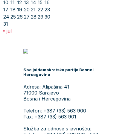
10
11
12
13
14
15
16
17
18
19
20
21
22
23
24
25
26
27
28
29
30
31
« jul
Socijaldemokratska partija Bosne i
Hercegovine
Adresa: Alipašina 41
71000 Sarajevo
Bosna i Hercegovina
Telefon: +387 (33) 563 900
Fax: +387 (33) 563 901
Služba za odnose s javnošću: