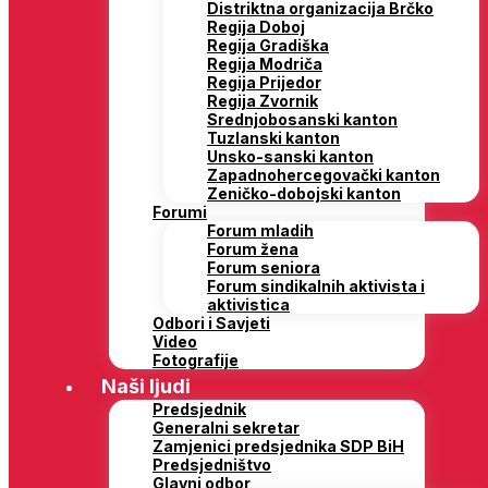
Distriktna organizacija Brčko
Regija Doboj
Regija Gradiška
Regija Modriča
Regija Prijedor
Regija Zvornik
Srednjobosanski kanton
Tuzlanski kanton
Unsko-sanski kanton
Zapadnohercegovački kanton
Zeničko-dobojski kanton
Forumi
Forum mladih
Forum žena
Forum seniora
Forum sindikalnih aktivista i
aktivistica
Odbori i Savjeti
Video
Fotografije
Naši ljudi
Predsjednik
Generalni sekretar
Zamjenici predsjednika SDP BiH
Predsjedništvo
Glavni odbor