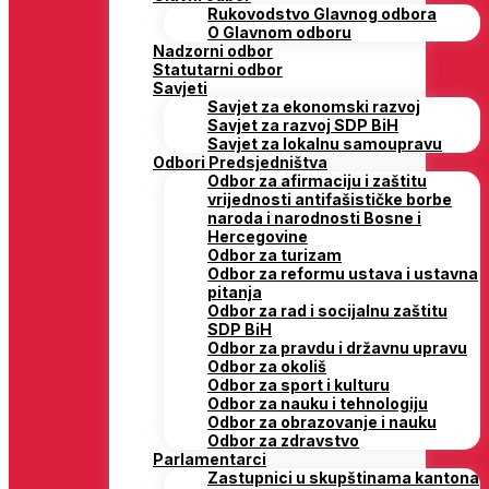
Rukovodstvo Glavnog odbora
O Glavnom odboru
Nadzorni odbor
Statutarni odbor
Savjeti
Savjet za ekonomski razvoj
Savjet za razvoj SDP BiH
Savjet za lokalnu samoupravu
Odbori Predsjedništva
Odbor za afirmaciju i zaštitu
vrijednosti antifašističke borbe
naroda i narodnosti Bosne i
Hercegovine
Odbor za turizam
Odbor za reformu ustava i ustavna
pitanja
Odbor za rad i socijalnu zaštitu
SDP BiH
Odbor za pravdu i državnu upravu
Odbor za okoliš
Odbor za sport i kulturu
Odbor za nauku i tehnologiju
Odbor za obrazovanje i nauku
Odbor za zdravstvo
Parlamentarci
Zastupnici u skupštinama kantona