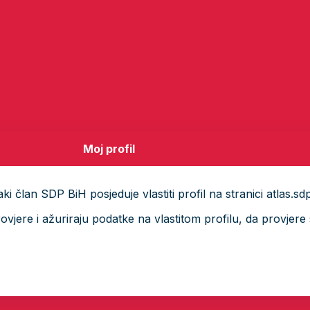
Moj profil
i član SDP BiH posjeduje vlastiti profil na stranici atlas.sd
ere i ažuriraju podatke na vlastitom profilu, da provjere s