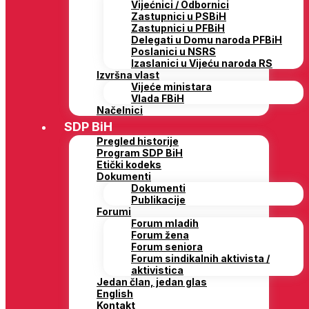
Vijećnici / Odbornici
Zastupnici u PSBiH
Zastupnici u PFBiH
Delegati u Domu naroda PFBiH
Poslanici u NSRS
Izaslanici u Vijeću naroda RS
Izvršna vlast
Vijeće ministara
Vlada FBiH
Načelnici
SDP BiH
Pregled historije
Program SDP BiH
Etički kodeks
Dokumenti
Dokumenti
Publikacije
Forumi
Forum mladih
Forum žena
Forum seniora
Forum sindikalnih aktivista /
aktivistica
Jedan član, jedan glas
English
Kontakt