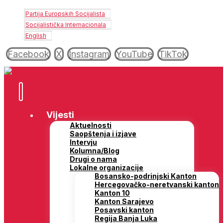
Partija Europskih Socijalista
Socijalistička Internacionala
English
Facebook
X
Instagram
YouTube
TikTok
Vijesti
Aktuelnosti
Saopštenja i izjave
Intervju
Kolumna/Blog
Drugi o nama
Lokalne organizacije
Bosansko-podrinjski Kanton
Hercegovačko-neretvanski kanton
Kanton 10
Kanton Sarajevo
Posavski kanton
Regija Banja Luka