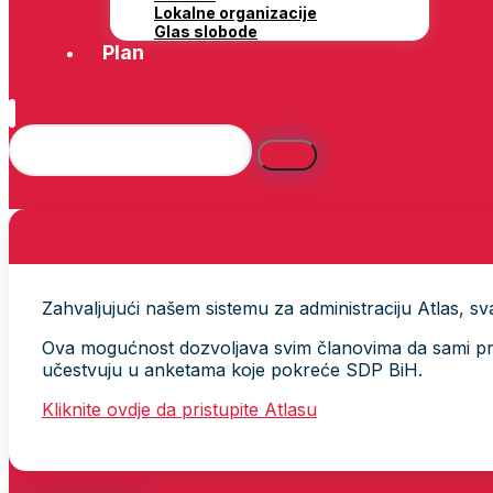
Lokalne organizacije
Glas slobode
Plan
Zahvaljujući našem sistemu za administraciju Atlas, svak
Ova mogućnost dozvoljava svim članovima da sami provj
učestvuju u anketama koje pokreće SDP BiH.
Kliknite ovdje da pristupite Atlasu