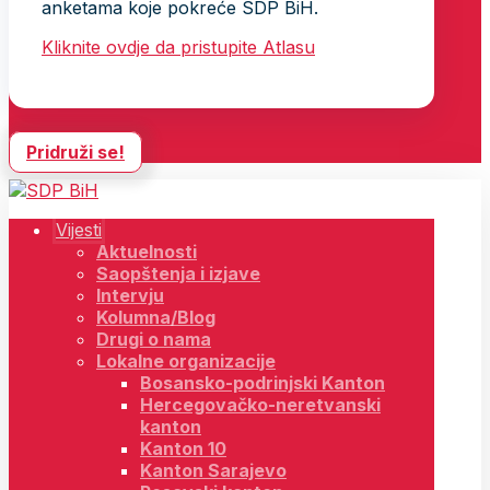
anketama koje pokreće SDP BiH.
Kliknite ovdje da pristupite Atlasu
Pridruži se!
Vijesti
Aktuelnosti
Saopštenja i izjave
Intervju
Kolumna/Blog
Drugi o nama
Lokalne organizacije
Bosansko-podrinjski Kanton
Hercegovačko-neretvanski
kanton
Kanton 10
Kanton Sarajevo