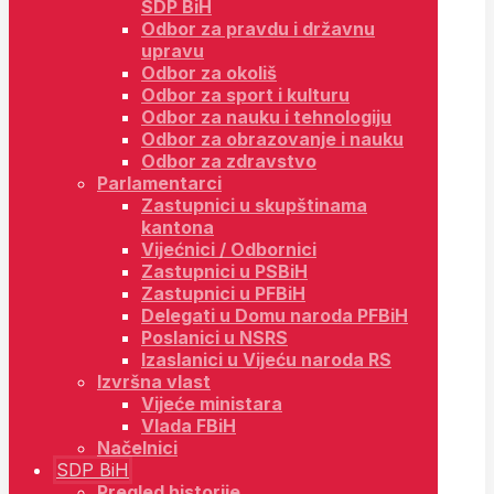
SDP BiH
Odbor za pravdu i državnu
upravu
Odbor za okoliš
Odbor za sport i kulturu
Odbor za nauku i tehnologiju
Odbor za obrazovanje i nauku
Odbor za zdravstvo
Parlamentarci
Zastupnici u skupštinama
kantona
Vijećnici / Odbornici
Zastupnici u PSBiH
Zastupnici u PFBiH
Delegati u Domu naroda PFBiH
Poslanici u NSRS
Izaslanici u Vijeću naroda RS
Izvršna vlast
Vijeće ministara
Vlada FBiH
Načelnici
SDP BiH
Pregled historije