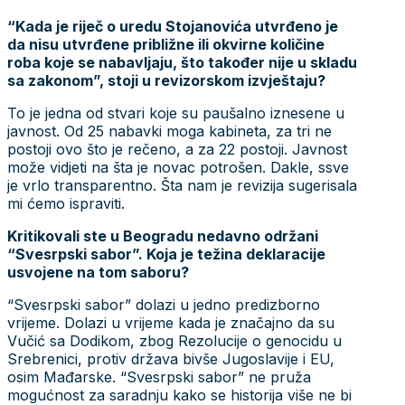
“Kada je riječ o uredu Stojanovića utvrđeno je
da nisu utvrđene približne ili okvirne količine
roba koje se nabavljaju, što također nije u skladu
sa zakonom”, stoji u revizorskom izvještaju?
To je jedna od stvari koje su paušalno iznesene u
javnost. Od 25 nabavki moga kabineta, za tri ne
postoji ovo što je rečeno, a za 22 postoji. Javnost
može vidjeti na šta je novac potrošen. Dakle, ssve
je vrlo transparentno. Šta nam je revizija sugerisala
mi ćemo ispraviti.
Kritikovali ste u Beogradu nedavno održani
“Svesrpski sabor”. Koja je težina deklaracije
usvojene na tom saboru?
“Svesrpski sabor” dolazi u jedno predizborno
vrijeme. Dolazi u vrijeme kada je značajno da su
Vučić sa Dodikom, zbog Rezolucije o genocidu u
Srebrenici, protiv država bivše Jugoslavije i EU,
osim Mađarske. “Svesrpski sabor” ne pruža
mogućnost za saradnju kako se historija više ne bi