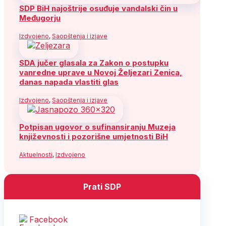
SDP BiH najoštrije osuđuje vandalski čin u
Međugorju
Izdvojeno
,
Saopštenja i izjave
SDA jučer glasala za Zakon o postupku
vanredne uprave u Novoj Željezari Zenica,
danas napada vlastiti glas
Izdvojeno
,
Saopštenja i izjave
Potpisan ugovor o sufinansiranju Muzeja
književnosti i pozorišne umjetnosti BiH
Aktuelnosti
,
Izdvojeno
Prati SDP
Facebook