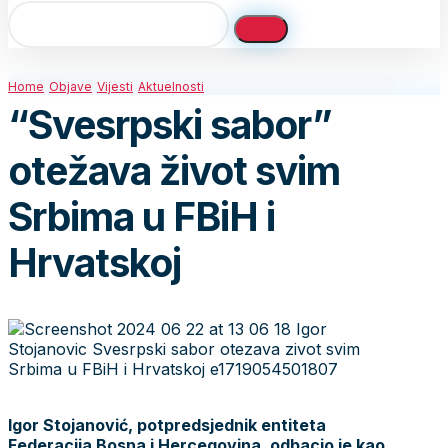
Home
Objave
Vijesti
Aktuelnosti
“Svesrpski sabor”
otežava život svim
Srbima u FBiH i
Hrvatskoj
Igor Stojanović, potpredsjednik entiteta
Federacija Bosna i Hercegovina, odbacio je kao