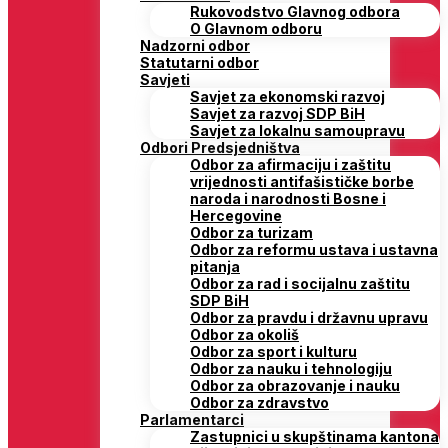
Rukovodstvo Glavnog odbora
O Glavnom odboru
Nadzorni odbor
Statutarni odbor
Savjeti
Savjet za ekonomski razvoj
Savjet za razvoj SDP BiH
Savjet za lokalnu samoupravu
Odbori Predsjedništva
Odbor za afirmaciju i zaštitu
vrijednosti antifašističke borbe
naroda i narodnosti Bosne i
Hercegovine
Odbor za turizam
Odbor za reformu ustava i ustavna
pitanja
Odbor za rad i socijalnu zaštitu
SDP BiH
Odbor za pravdu i državnu upravu
Odbor za okoliš
Odbor za sport i kulturu
Odbor za nauku i tehnologiju
Odbor za obrazovanje i nauku
Odbor za zdravstvo
Parlamentarci
Zastupnici u skupštinama kantona