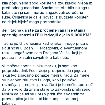
bila popunjena zbog korištenja tzv. bijelog hljeba iz
prethodnog mandata. Samim tim nije bilo nikoga u
kabinetu i ja sam morao angažovati određene
ljude. Činjenica je da je novac iz budžeta korišten
na “bijeli hljeb” moga prethodnika.
Je li tačno da ste za procjene i analize stanja
opće sigurnosti u FBiH izdvojili cijelih 9.000 KM?
Tačno je. U trenucima kad je jako mnogo priča o
sigurnosti u Bosni i Hercegovini, o eventualnom
ratu… angažovao sam Dragana Vikića, koji je
postao moj stalni savjetnik u kabinetu.
Vi možete sporiti svaku marku, ja sam kao
potpredsjednik Federacije procijenio da njegovo
iskustvo značajno pomaže meni u radu. Za mene
su njegovo iskustvo i uloga, kao i političko
razmišljanje, neprocjenjivi. Da li je tu nešto sporno?
Ja bih volio da znam šta je to zakonski prekršeno.
Mislim da će mi se ubrzo pridružiti savjetnik za
pravna pitanja i time bi bio kompletiran moj
kabinet.