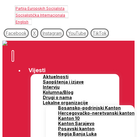
Partija Europskih Socijalista
Socijalistička Internacionala
English
Facebook
X
Instagram
YouTube
TikTok
Vijesti
Aktuelnosti
Saopštenja i izjave
Intervju
Kolumna/Blog
Drugi o nama
Lokalne organizacije
Bosansko-podrinjski Kanton
Hercegovačko-neretvanski kanton
Kanton 10
Kanton Sarajevo
Posavski kanton
Regija Banja Luka