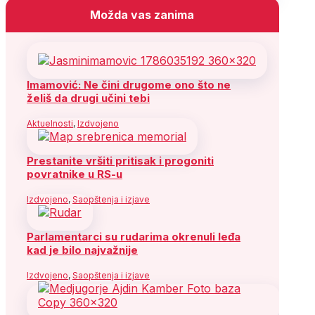
Možda vas zanima
Imamović: Ne čini drugome ono što ne
želiš da drugi učini tebi
Aktuelnosti
,
Izdvojeno
Prestanite vršiti pritisak i progoniti
povratnike u RS-u
Izdvojeno
,
Saopštenja i izjave
Parlamentarci su rudarima okrenuli leđa
kad je bilo najvažnije
Izdvojeno
,
Saopštenja i izjave