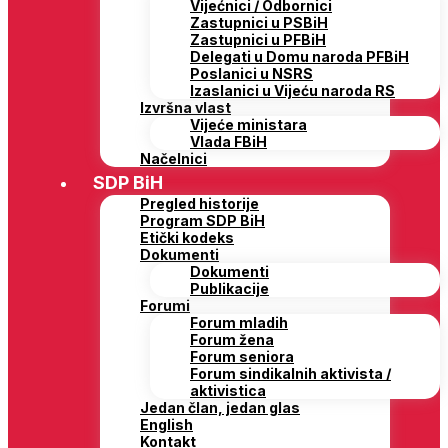
Vijećnici / Odbornici
Zastupnici u PSBiH
Zastupnici u PFBiH
Delegati u Domu naroda PFBiH
Poslanici u NSRS
Izaslanici u Vijeću naroda RS
Izvršna vlast
Vijeće ministara
Vlada FBiH
Načelnici
SDP BiH
Pregled historije
Program SDP BiH
Etički kodeks
Dokumenti
Dokumenti
Publikacije
Forumi
Forum mladih
Forum žena
Forum seniora
Forum sindikalnih aktivista /
aktivistica
Jedan član, jedan glas
English
Kontakt