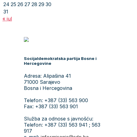
24
25
26
27
28
29
30
31
« jul
Socijaldemokratska partija Bosne i
Hercegovine
Adresa: Alipašina 41
71000 Sarajevo
Bosna i Hercegovina
Telefon: +387 (33) 563 900
Fax: +387 (33) 563 901
Služba za odnose s javnošću:
Telefon: +387 (33) 563 941 ; 563
917
e-mail:
informisanje@sdp.ba