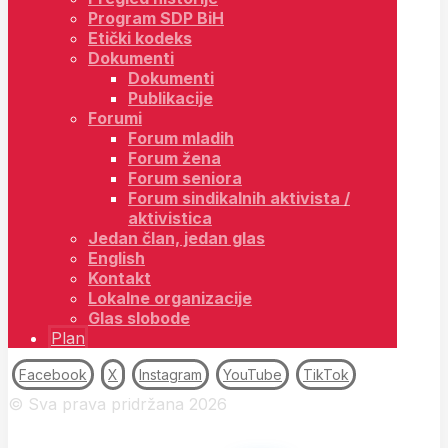
Program SDP BiH
Etički kodeks
Dokumenti
Dokumenti
Publikacije
Forumi
Forum mladih
Forum žena
Forum seniora
Forum sindikalnih aktivista /
aktivistica
Jedan član, jedan glas
English
Kontakt
Lokalne organizacije
Glas slobode
Plan
Facebook
X
Instagram
YouTube
TikTok
© Sva prava pridržana 2026