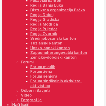
Posavski kanton
Regija Banja Luka
Distriktna organizacija Brčko
Regija Doboj
Regija Gradiška
Regija Modriča
Regija Prijedor
Regija Zvornik
Srednjobosanski kanton
Tuzlanski kanton
Unsko-sanski kanton
Zapadnohercegovački kanton
Zeničko-dobojski kanton
Forumi
Forum mladih
Forum žena
Forum seniora
Forum sindikalnih aktivista i
aktivistica
Odbori i Savjeti
Video
Fotografije
Naši ljudi