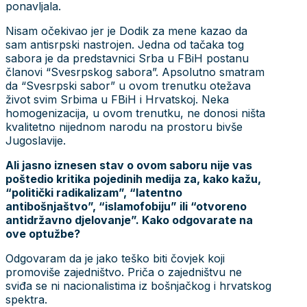
ponavljala.
Nisam očekivao jer je Dodik za mene kazao da
sam antisrpski nastrojen. Jedna od tačaka tog
sabora je da predstavnici Srba u FBiH postanu
članovi “Svesrpskog sabora”. Apsolutno smatram
da “Svesrpski sabor” u ovom trenutku otežava
život svim Srbima u FBiH i Hrvatskoj. Neka
homogenizacija, u ovom trenutku, ne donosi ništa
kvalitetno nijednom narodu na prostoru bivše
Jugoslavije.
Ali jasno iznesen stav o ovom saboru nije vas
poštedio kritika pojedinih medija za, kako kažu,
“politički radikalizam”, “latentno
antibošnjaštvo”, “islamofobiju” ili “otvoreno
antidržavno djelovanje”. Kako odgovarate na
ove optužbe?
Odgovaram da je jako teško biti čovjek koji
promoviše zajedništvo. Priča o zajedništvu ne
sviđa se ni nacionalistima iz bošnjačkog i hrvatskog
spektra.