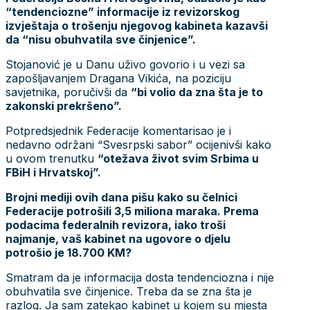
“tendenciozne” informacije iz revizorskog
izvještaja o trošenju njegovog kabineta kazavši
da “nisu obuhvatila sve činjenice”.
Stojanović je u Danu uživo govorio i u vezi sa
zapošljavanjem Dragana Vikića, na poziciju
savjetnika, poručivši da
“bi volio da zna šta je to
zakonski prekršeno”.
Potpredsjednik Federacije komentarisao je i
nedavno održani “Svesrpski sabor” ocijenivši kako
u ovom trenutku
“otežava život svim Srbima u
FBiH i Hrvatskoj”.
Brojni mediji ovih dana pišu kako su čelnici
Federacije potrošili 3,5 miliona maraka. Prema
podacima federalnih revizora, iako troši
najmanje, vaš kabinet na ugovore o djelu
potrošio je 18.700 KM?
Smatram da je informacija dosta tendenciozna i nije
obuhvatila sve činjenice. Treba da se zna šta je
razlog. Ja sam zatekao kabinet u kojem su mjesta