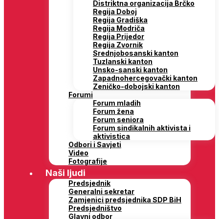
Distriktna organizacija Brčko
Regija Doboj
Regija Gradiška
Regija Modriča
Regija Prijedor
Regija Zvornik
Srednjobosanski kanton
Tuzlanski kanton
Unsko-sanski kanton
Zapadnohercegovački kanton
Zeničko-dobojski kanton
Forumi
Forum mladih
Forum žena
Forum seniora
Forum sindikalnih aktivista i
aktivistica
Odbori i Savjeti
Video
Fotografije
Naši ljudi
Predsjednik
Generalni sekretar
Zamjenici predsjednika SDP BiH
Predsjedništvo
Glavni odbor