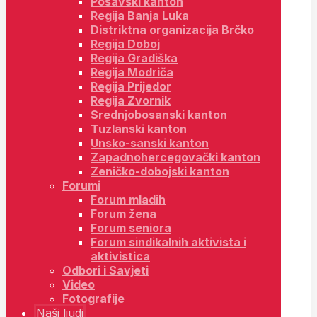
Posavski kanton
Regija Banja Luka
Distriktna organizacija Brčko
Regija Doboj
Regija Gradiška
Regija Modriča
Regija Prijedor
Regija Zvornik
Srednjobosanski kanton
Tuzlanski kanton
Unsko-sanski kanton
Zapadnohercegovački kanton
Zeničko-dobojski kanton
Forumi
Forum mladih
Forum žena
Forum seniora
Forum sindikalnih aktivista i
aktivistica
Odbori i Savjeti
Video
Fotografije
Naši ljudi