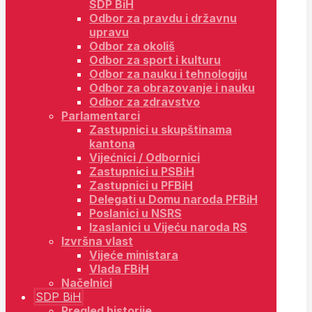
SDP BiH
Odbor za pravdu i državnu
upravu
Odbor za okoliš
Odbor za sport i kulturu
Odbor za nauku i tehnologiju
Odbor za obrazovanje i nauku
Odbor za zdravstvo
Parlamentarci
Zastupnici u skupštinama
kantona
Vijećnici / Odbornici
Zastupnici u PSBiH
Zastupnici u PFBiH
Delegati u Domu naroda PFBiH
Poslanici u NSRS
Izaslanici u Vijeću naroda RS
Izvršna vlast
Vijeće ministara
Vlada FBiH
Načelnici
SDP BiH
Pregled historije