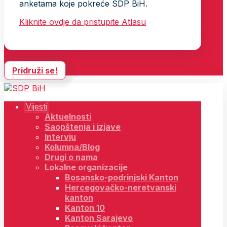
anketama koje pokreće SDP BiH.
Kliknite ovdje da pristupite Atlasu
Pridruži se!
Vijesti
Aktuelnosti
Saopštenja i izjave
Intervju
Kolumna/Blog
Drugi o nama
Lokalne organizacije
Bosansko-podrinjski Kanton
Hercegovačko-neretvanski
kanton
Kanton 10
Kanton Sarajevo