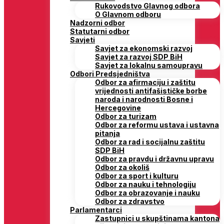
Rukovodstvo Glavnog odbora
O Glavnom odboru
Nadzorni odbor
Statutarni odbor
Savjeti
Savjet za ekonomski razvoj
Savjet za razvoj SDP BiH
Savjet za lokalnu samoupravu
Odbori Predsjedništva
Odbor za afirmaciju i zaštitu
vrijednosti antifašističke borbe
naroda i narodnosti Bosne i
Hercegovine
Odbor za turizam
Odbor za reformu ustava i ustavna
pitanja
Odbor za rad i socijalnu zaštitu
SDP BiH
Odbor za pravdu i državnu upravu
Odbor za okoliš
Odbor za sport i kulturu
Odbor za nauku i tehnologiju
Odbor za obrazovanje i nauku
Odbor za zdravstvo
Parlamentarci
Zastupnici u skupštinama kantona