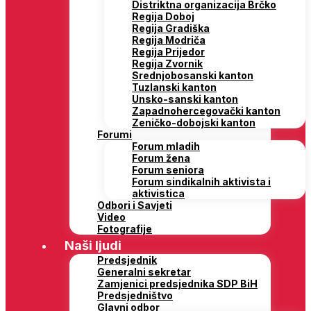
Distriktna organizacija Brčko
Regija Doboj
Regija Gradiška
Regija Modriča
Regija Prijedor
Regija Zvornik
Srednjobosanski kanton
Tuzlanski kanton
Unsko-sanski kanton
Zapadnohercegovački kanton
Zeničko-dobojski kanton
Forumi
Forum mladih
Forum žena
Forum seniora
Forum sindikalnih aktivista i
aktivistica
Odbori i Savjeti
Video
Fotografije
Naši ljudi
Predsjednik
Generalni sekretar
Zamjenici predsjednika SDP BiH
Predsjedništvo
Glavni odbor