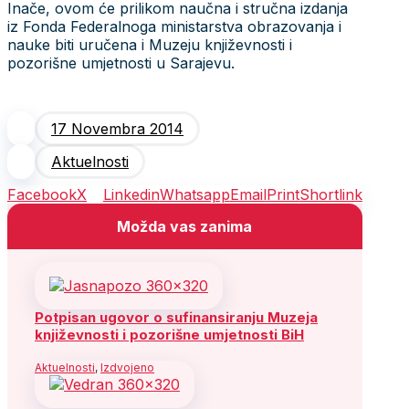
Inače, ovom će prilikom naučna i stručna izdanja
iz Fonda Federalnoga ministarstva obrazovanja i
nauke biti uručena i Muzeju književnosti i
pozorišne umjetnosti u Sarajevu.
17 Novembra 2014
Aktuelnosti
Facebook
X
Linkedin
Whatsapp
Email
Print
Shortlink
Možda vas zanima
Potpisan ugovor o sufinansiranju Muzeja
književnosti i pozorišne umjetnosti BiH
Aktuelnosti
,
Izdvojeno