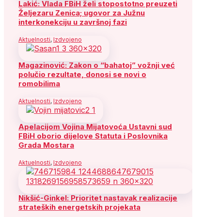
Lakić: Vlada FBiH želi stopostotno preuzeti
Željezaru Zenica; ugovor za Južnu
interkonekciju u završnoj fazi
Aktuelnosti
,
Izdvojeno
Magazinović: Zakon o “bahatoj” vožnji već
polučio rezultate, donosi se novi o
romobilima
Aktuelnosti
,
Izdvojeno
Apelacijom Vojina Mijatovoća Ustavni sud
FBiH oborio dijelove Statuta i Poslovnika
Grada Mostara
Aktuelnosti
,
Izdvojeno
Nikšić-Ginkel: Prioritet nastavak realizacije
strateških energetskih projekata