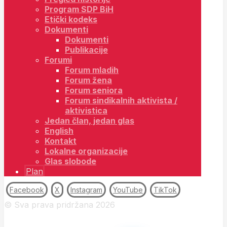
Program SDP BiH
Etički kodeks
Dokumenti
Dokumenti
Publikacije
Forumi
Forum mladih
Forum žena
Forum seniora
Forum sindikalnih aktivista /
aktivistica
Jedan član, jedan glas
English
Kontakt
Lokalne organizacije
Glas slobode
Plan
Facebook
X
Instagram
YouTube
TikTok
© Sva prava pridržana 2026