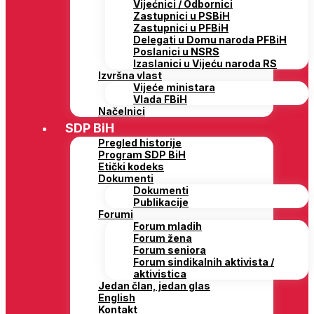
Vijećnici / Odbornici
Zastupnici u PSBiH
Zastupnici u PFBiH
Delegati u Domu naroda PFBiH
Poslanici u NSRS
Izaslanici u Vijeću naroda RS
Izvršna vlast
Vijeće ministara
Vlada FBiH
Načelnici
SDP BiH
Pregled historije
Program SDP BiH
Etički kodeks
Dokumenti
Dokumenti
Publikacije
Forumi
Forum mladih
Forum žena
Forum seniora
Forum sindikalnih aktivista /
aktivistica
Jedan član, jedan glas
English
Kontakt