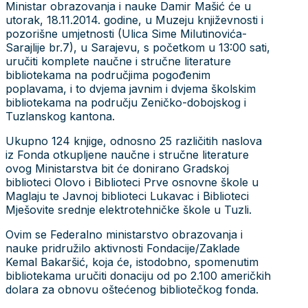
Ministar obrazovanja i nauke Damir Mašić će u
utorak, 18.11.2014. godine, u Muzeju književnosti i
pozorišne umjetnosti (Ulica Sime Milutinovića-
Sarajlije br.7), u Sarajevu, s početkom u 13:00 sati,
uručiti komplete naučne i stručne literature
bibliotekama na područjima pogođenim
poplavama, i to dvjema javnim i dvjema školskim
bibliotekama na području Zeničko-dobojskog i
Tuzlanskog kantona.
Ukupno 124 knjige, odnosno 25 različitih naslova
iz Fonda otkupljene naučne i stručne literature
ovog Ministarstva bit će donirano Gradskoj
biblioteci Olovo i Biblioteci Prve osnovne škole u
Maglaju te Javnoj biblioteci Lukavac i Biblioteci
Mješovite srednje elektrotehničke škole u Tuzli.
Ovim se Federalno ministarstvo obrazovanja i
nauke pridružilo aktivnosti Fondacije/Zaklade
Kemal Bakaršić, koja će, istodobno, spomenutim
bibliotekama uručiti donaciju od po 2.100 američkih
dolara za obnovu oštećenog bibliotečkog fonda.