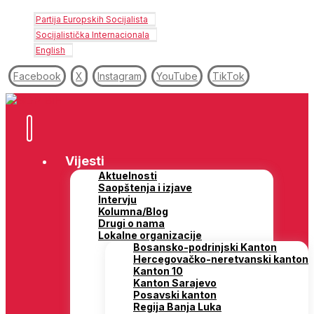
Partija Europskih Socijalista
Socijalistička Internacionala
English
Facebook
X
Instagram
YouTube
TikTok
Vijesti
Aktuelnosti
Saopštenja i izjave
Intervju
Kolumna/Blog
Drugi o nama
Lokalne organizacije
Bosansko-podrinjski Kanton
Hercegovačko-neretvanski kanton
Kanton 10
Kanton Sarajevo
Posavski kanton
Regija Banja Luka