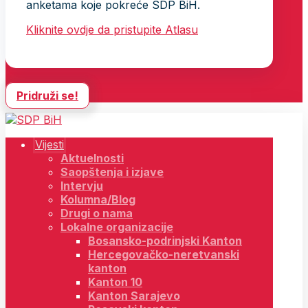
anketama koje pokreće SDP BiH.
Kliknite ovdje da pristupite Atlasu
Pridruži se!
Vijesti
Aktuelnosti
Saopštenja i izjave
Intervju
Kolumna/Blog
Drugi o nama
Lokalne organizacije
Bosansko-podrinjski Kanton
Hercegovačko-neretvanski
kanton
Kanton 10
Kanton Sarajevo