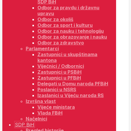
SDP BiH
Odbor za pravdu i državnu
upravu
Odbor za okoliš
Odbor za sport i kulturu
Odbor za nauku i tehnologiju
Odbor za obrazovanje i nauku
Odbor za zdravstvo
Parlamentarci
Zastupnici u skupštinama
kantona
Vijećnici / Odbornici
Zastupnici u PSBiH
Zastupnici u PFBiH
Delegati u Domu naroda PFBiH
Poslanici u NSRS
Izaslanici u Vijeću naroda RS
Izvršna vlast
Vijeće ministara
Vlada FBiH
Načelnici
SDP BiH
Pregled historije