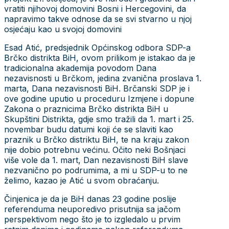
vratiti njihovoj domovini Bosni i Hercegovini, da
napravimo takve odnose da se svi stvarno u njoj
osjećaju kao u svojoj domovini
Esad Atić, predsjednik Općinskog odbora SDP-a
Brčko distrikta BiH, ovom prilikom je istakao da je
tradicionalna akademija povodom Dana
nezavisnosti u Brčkom, jedina zvanična proslava 1.
marta, Dana nezavisnosti BiH. Brčanski SDP je i
ove godine uputio u proceduru Izmjene i dopune
Zakona o praznicima Brčko distrikta BiH u
Skupštini Distrikta, gdje smo tražili da 1. mart i 25.
novembar budu datumi koji će se slaviti kao
praznik u Brčko distriktu BiH, te na kraju zakon
nije dobio potrebnu većinu. Očito neki Bošnjaci
više vole da 1. mart, Dan nezavisnosti BiH slave
nezvanično po podrumima, a mi u SDP-u to ne
želimo, kazao je Atić u svom obraćanju.
Činjenica je da je BiH danas 23 godine poslije
referenduma neuporedivo prisutnija sa jačom
perspektivom nego što je to izgledalo u prvim