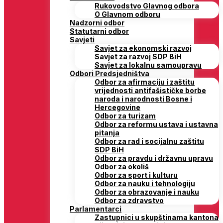
Rukovodstvo Glavnog odbora
O Glavnom odboru
Nadzorni odbor
Statutarni odbor
Savjeti
Savjet za ekonomski razvoj
Savjet za razvoj SDP BiH
Savjet za lokalnu samoupravu
Odbori Predsjedništva
Odbor za afirmaciju i zaštitu
vrijednosti antifašističke borbe
naroda i narodnosti Bosne i
Hercegovine
Odbor za turizam
Odbor za reformu ustava i ustavna
pitanja
Odbor za rad i socijalnu zaštitu
SDP BiH
Odbor za pravdu i državnu upravu
Odbor za okoliš
Odbor za sport i kulturu
Odbor za nauku i tehnologiju
Odbor za obrazovanje i nauku
Odbor za zdravstvo
Parlamentarci
Zastupnici u skupštinama kantona