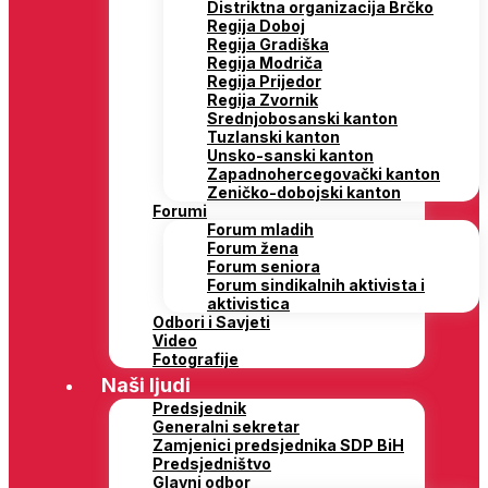
Distriktna organizacija Brčko
Regija Doboj
Regija Gradiška
Regija Modriča
Regija Prijedor
Regija Zvornik
Srednjobosanski kanton
Tuzlanski kanton
Unsko-sanski kanton
Zapadnohercegovački kanton
Zeničko-dobojski kanton
Forumi
Forum mladih
Forum žena
Forum seniora
Forum sindikalnih aktivista i
aktivistica
Odbori i Savjeti
Video
Fotografije
Naši ljudi
Predsjednik
Generalni sekretar
Zamjenici predsjednika SDP BiH
Predsjedništvo
Glavni odbor