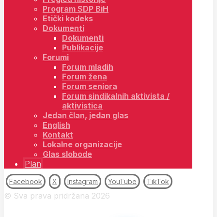
Program SDP BiH
Etički kodeks
Dokumenti
Dokumenti
Publikacije
Forumi
Forum mladih
Forum žena
Forum seniora
Forum sindikalnih aktivista /
aktivistica
Jedan član, jedan glas
English
Kontakt
Lokalne organizacije
Glas slobode
Plan
Facebook
X
Instagram
YouTube
TikTok
© Sva prava pridržana 2026