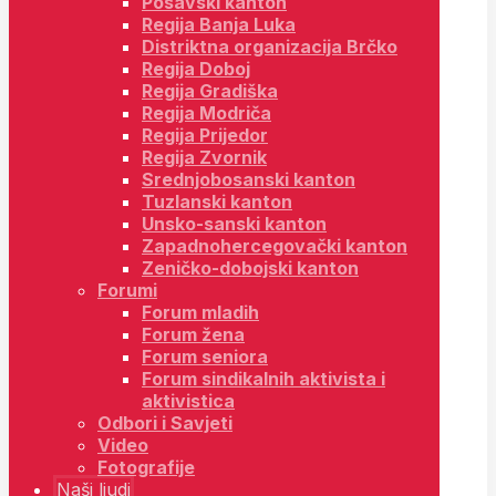
Posavski kanton
Regija Banja Luka
Distriktna organizacija Brčko
Regija Doboj
Regija Gradiška
Regija Modriča
Regija Prijedor
Regija Zvornik
Srednjobosanski kanton
Tuzlanski kanton
Unsko-sanski kanton
Zapadnohercegovački kanton
Zeničko-dobojski kanton
Forumi
Forum mladih
Forum žena
Forum seniora
Forum sindikalnih aktivista i
aktivistica
Odbori i Savjeti
Video
Fotografije
Naši ljudi