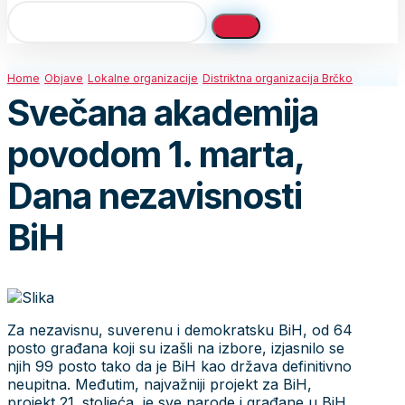
Home
Objave
Lokalne organizacije
Distriktna organizacija Brčko
Svečana akademija
povodom 1. marta,
Dana nezavisnosti
BiH
Za nezavisnu, suverenu i demokratsku BiH, od 64
posto građana koji su izašli na izbore, izjasnilo se
njih 99 posto tako da je BiH kao država definitivno
neupitna. Međutim, najvažniji projekt za BiH,
projekt 21. stoljeća, je sve narode i građane u BiH