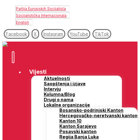
Partija Europskih Socijalista
Socijalistička Internacionala
English
Facebook
X
Instagram
YouTube
TikTok
Vijesti
Aktuelnosti
Saopštenja i izjave
Intervju
Kolumna/Blog
Drugi o nama
Lokalne organizacije
Bosansko-podrinjski Kanton
Hercegovačko-neretvanski kanton
Kanton 10
Kanton Sarajevo
Posavski kanton
Regija Banja Luka