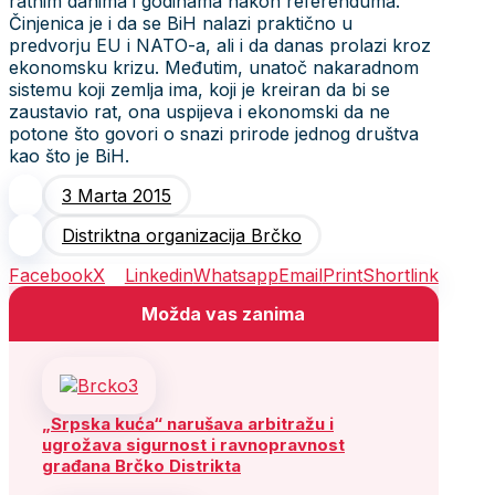
ratnim danima i godinama nakon referenduma.
Činjenica je i da se BiH nalazi praktično u
predvorju EU i NATO-a, ali i da danas prolazi kroz
ekonomsku krizu. Međutim, unatoč nakaradnom
sistemu koji zemlja ima, koji je kreiran da bi se
zaustavio rat, ona uspijeva i ekonomski da ne
potone što govori o snazi prirode jednog društva
kao što je BiH.
3 Marta 2015
Distriktna organizacija Brčko
Facebook
X
Linkedin
Whatsapp
Email
Print
Shortlink
Možda vas zanima
„Srpska kuća“ narušava arbitražu i
ugrožava sigurnost i ravnopravnost
građana Brčko Distrikta