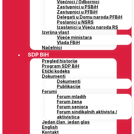
Vijećnici / Odbornici
Zastupnici u PSBiH
Zastupnici u PFBiH
Delegati u Domu naroda PFBiH
Poslanici u NSRS
Izaslanici u Vijeću naroda RS
Izvršna vlast
Vijeće ministara
Vlada FBiH
Načelnici
SDP BiH
Pregled historije
Program SDP BiH
Etički kodeks
Dokumenti
Dokumenti
Publikacije
Forumi
Forum mladih
Forum žena
Forum seniora
Forum sindikalnih aktivista /
aktivistica
Jedan član, jedan glas
English
Kontakt