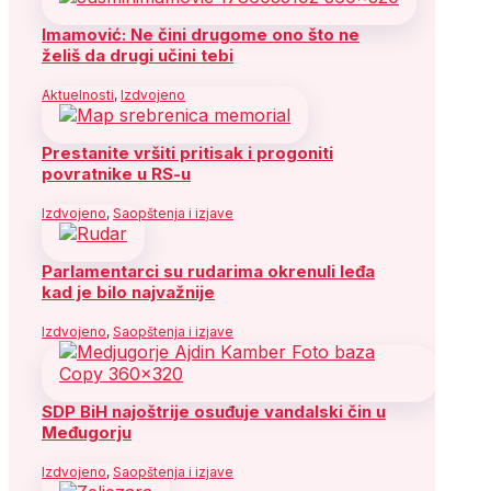
Imamović: Ne čini drugome ono što ne
želiš da drugi učini tebi
Aktuelnosti
,
Izdvojeno
Prestanite vršiti pritisak i progoniti
povratnike u RS-u
Izdvojeno
,
Saopštenja i izjave
Parlamentarci su rudarima okrenuli leđa
kad je bilo najvažnije
Izdvojeno
,
Saopštenja i izjave
SDP BiH najoštrije osuđuje vandalski čin u
Međugorju
Izdvojeno
,
Saopštenja i izjave