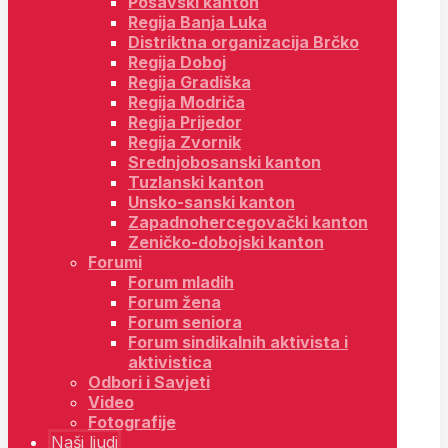
Posavski kanton
Regija Banja Luka
Distriktna organizacija Brčko
Regija Doboj
Regija Gradiška
Regija Modriča
Regija Prijedor
Regija Zvornik
Srednjobosanski kanton
Tuzlanski kanton
Unsko-sanski kanton
Zapadnohercegovački kanton
Zeničko-dobojski kanton
Forumi
Forum mladih
Forum žena
Forum seniora
Forum sindikalnih aktivista i
aktivistica
Odbori i Savjeti
Video
Fotografije
Naši ljudi