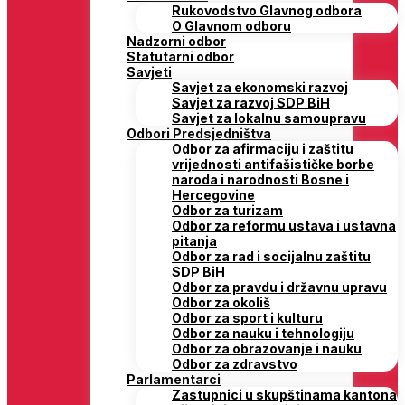
Rukovodstvo Glavnog odbora
O Glavnom odboru
Nadzorni odbor
Statutarni odbor
Savjeti
Savjet za ekonomski razvoj
Savjet za razvoj SDP BiH
Savjet za lokalnu samoupravu
Odbori Predsjedništva
Odbor za afirmaciju i zaštitu
vrijednosti antifašističke borbe
naroda i narodnosti Bosne i
Hercegovine
Odbor za turizam
Odbor za reformu ustava i ustavna
pitanja
Odbor za rad i socijalnu zaštitu
SDP BiH
Odbor za pravdu i državnu upravu
Odbor za okoliš
Odbor za sport i kulturu
Odbor za nauku i tehnologiju
Odbor za obrazovanje i nauku
Odbor za zdravstvo
Parlamentarci
Zastupnici u skupštinama kantona