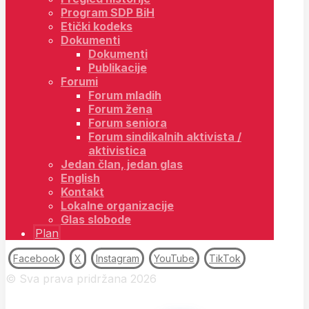
Program SDP BiH
Etički kodeks
Dokumenti
Dokumenti
Publikacije
Forumi
Forum mladih
Forum žena
Forum seniora
Forum sindikalnih aktivista /
aktivistica
Jedan član, jedan glas
English
Kontakt
Lokalne organizacije
Glas slobode
Plan
Facebook
X
Instagram
YouTube
TikTok
© Sva prava pridržana 2026