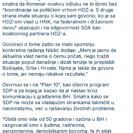
smatra da Komesar ovakvu odluku ne bi donio bez
“koordinacije sa političkim vrhom HDZ-a. S druge
strane imate situaciju o kojoj sam govorio, ko je sa
HDZ-om vlast u HNK, na federalnom i državnom
nivou“ ukazujući i na odgovornost SDA kao
koalicionog partnera HDZ-a.
Govoreći o tome zašto se malo spominju
konkretna rješenja Nikšić dodaje: „Meni je jasno da
aktuelna vlast nema o čemu pričati, nego tražiti
situacije poput današnje i dizati tenzije te preplašiti
Bošnjake, Srbe i Hrvate. Njima je lakše da govore
o tome, jer nemaju nikakve rezultate.”
Osvrnuo se i na “Plan 10”, kao izborni program
SDP-a za kojeg je kazao da je nastao kroz
komunikaciju s građanima BiH. Smatra kako se
SDP ne može sa vladajućim strankama takmičiti u
nacionalizmu, već u rješavanju životnih problema.
“Obišli smo više od 50 gradova i općina u BiH i
razgovarali smo s ljudima, radnicima,
penzionerima, demobilisanim borcima, te ih pitali