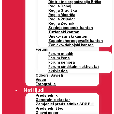
Distriktna organizacija Brčko
Regija Doboj
Regija Gradiška
Regija Modriča
Regija Prijedor
Regija Zvornik
Srednjobosanski kanton
Tuzlanski kanton
Unsko-sanski kanton
Zapadnohercegovački kanton
Zeničko-dobojski kanton
Forumi
Forum mladih
Forum žena
Forum seniora
Forum sindikalnih aktivista i
aktivistica
Odbori i Savjeti
Video
Fotografije
Naši ljudi
Predsjednik
Generalni sekretar
Zamjenici predsjednika SDP BiH
Predsjedništvo
Glavni odbor