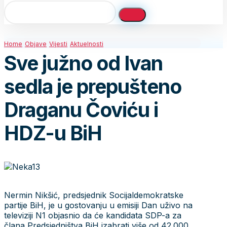
Home
Objave
Vijesti
Aktuelnosti
Sve južno od Ivan
sedla je prepušteno
Draganu Čoviću i
HDZ-u BiH
Nermin Nikšić, predsjednik Socijaldemokratske
partije BiH, je u gostovanju u emisiji Dan uživo na
televiziji N1 objasnio da će kandidata SDP-a za
člana Predsjedništva BiH izabrati više od 42.000