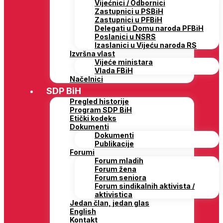
Vijećnici / Odbornici
Zastupnici u PSBiH
Zastupnici u PFBiH
Delegati u Domu naroda PFBiH
Poslanici u NSRS
Izaslanici u Vijeću naroda RS
Izvršna vlast
Vijeće ministara
Vlada FBiH
Načelnici
SDP BiH
Pregled historije
Program SDP BiH
Etički kodeks
Dokumenti
Dokumenti
Publikacije
Forumi
Forum mladih
Forum žena
Forum seniora
Forum sindikalnih aktivista /
aktivistica
Jedan član, jedan glas
English
Kontakt