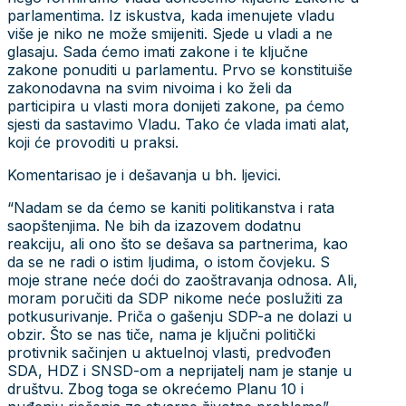
parlamentima. Iz iskustva, kada imenujete vladu
više je niko ne može smijeniti. Sjede u vladi a ne
glasaju. Sada ćemo imati zakone i te ključne
zakone ponuditi u parlamentu. Prvo se konstituiše
zakonodavna na svim nivoima i ko želi da
participira u vlasti mora donijeti zakone, pa ćemo
sjesti da sastavimo Vladu. Tako će vlada imati alat,
koji će provoditi u praksi.
Komentarisao je i dešavanja u bh. ljevici.
“Nadam se da ćemo se kaniti politikanstva i rata
saopštenjima. Ne bih da izazovem dodatnu
reakciju, ali ono što se dešava sa partnerima, kao
da se ne radi o istim ljudima, o istom čovjeku. S
moje strane neće doći do zaoštravanja odnosa. Ali,
moram poručiti da SDP nikome neće poslužiti za
potkusurivanje. Priča o gašenju SDP-a ne dolazi u
obzir. Što se nas tiče, nama je ključni politički
protivnik sačinjen u aktuelnoj vlasti, predvođen
SDA, HDZ i SNSD-om a neprijatelj nam je stanje u
društvu. Zbog toga se okrećemo Planu 10 i