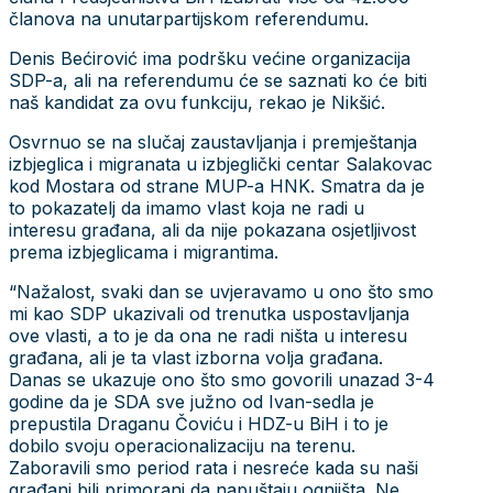
članova na unutarpartijskom referendumu.
Denis Bećirović ima podršku većine organizacija
SDP-a, ali na referendumu će se saznati ko će biti
naš kandidat za ovu funkciju, rekao je Nikšić.
Osvrnuo se na slučaj zaustavljanja i premještanja
izbjeglica i migranata u izbjeglički centar Salakovac
kod Mostara od strane MUP-a HNK. Smatra da je
to pokazatelj da imamo vlast koja ne radi u
interesu građana, ali da nije pokazana osjetljivost
prema izbjeglicama i migrantima.
“Nažalost, svaki dan se uvjeravamo u ono što smo
mi kao SDP ukazivali od trenutka uspostavljanja
ove vlasti, a to je da ona ne radi ništa u interesu
građana, ali je ta vlast izborna volja građana.
Danas se ukazuje ono što smo govorili unazad 3-4
godine da je SDA sve južno od Ivan-sedla je
prepustila Draganu Čoviću i HDZ-u BiH i to je
dobilo svoju operacionalizaciju na terenu.
Zaboravili smo period rata i nesreće kada su naši
građani bili primorani da napuštaju ognjišta. Ne