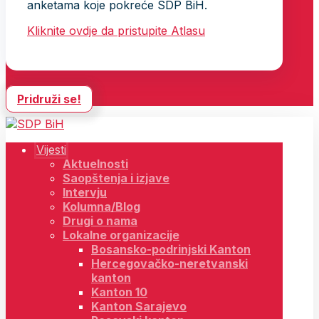
anketama koje pokreće SDP BiH.
Kliknite ovdje da pristupite Atlasu
Pridruži se!
Vijesti
Aktuelnosti
Saopštenja i izjave
Intervju
Kolumna/Blog
Drugi o nama
Lokalne organizacije
Bosansko-podrinjski Kanton
Hercegovačko-neretvanski
kanton
Kanton 10
Kanton Sarajevo