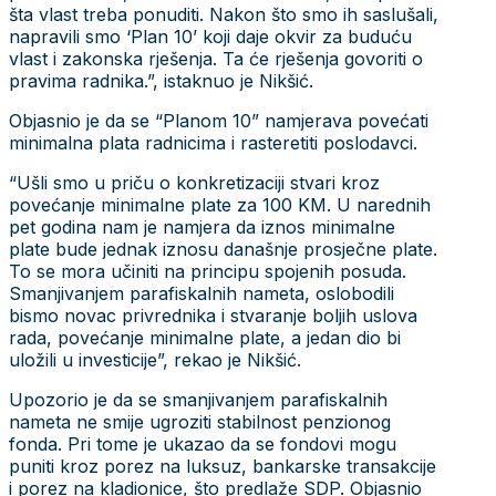
šta vlast treba ponuditi. Nakon što smo ih saslušali,
napravili smo ‘Plan 10’ koji daje okvir za buduću
vlast i zakonska rješenja. Ta će rješenja govoriti o
pravima radnika.”, istaknuo je Nikšić.
Objasnio je da se “Planom 10” namjerava povećati
minimalna plata radnicima i rasteretiti poslodavci.
“Ušli smo u priču o konkretizaciji stvari kroz
povećanje minimalne plate za 100 KM. U narednih
pet godina nam je namjera da iznos minimalne
plate bude jednak iznosu današnje prosječne plate.
To se mora učiniti na principu spojenih posuda.
Smanjivanjem parafiskalnih nameta, oslobodili
bismo novac privrednika i stvaranje boljih uslova
rada, povećanje minimalne plate, a jedan dio bi
uložili u investicije”, rekao je Nikšić.
Upozorio je da se smanjivanjem parafiskalnih
nameta ne smije ugroziti stabilnost penzionog
fonda. Pri tome je ukazao da se fondovi mogu
puniti kroz porez na luksuz, bankarske transakcije
i porez na kladionice, što predlaže SDP. Objasnio