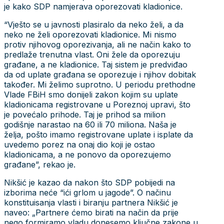
je kako SDP namjerava oporezovati kladionice.
“Vješto se u javnosti plasiralo da neko želi, a da
neko ne želi oporezovati kladionice. Mi nismo
protiv njihovog oporezivanja, ali ne način kako to
predlaže trenutna vlast. Oni žele da oporezuju
građane, a ne kladionice. Taj sistem je predviđao
da od uplate građana se oporezuje i njihov dobitak
također. Mi želimo suprotno. U periodu prethodne
Vlade FBiH smo donijeli zakon kojim su uplate
kladionicama registrovane u Poreznoj upravi, što
je povećalo prihode. Taj je prihod sa milion
godišnje narastao na 60 ili 70 miliona. Naša je
želja, pošto imamo registrovane uplate i isplate da
uvedemo porez na onaj dio koji je ostao
kladionicama, a ne ponovo da oporezujemo
građane”, rekao je.
Nikšić je kazao da nakon što SDP pobijedi na
izborima neće “ići grlom u jagode”. O načinu
konstituisanja vlasti i biranju partnera Nikšić je
naveo: „Partnere ćemo birati na način da prije
nego formiramo vladu donesemo ključne zakone u