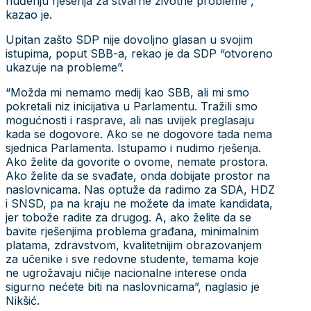
nuđenju rješenja za stvarne životne probleme”,
kazao je.
Upitan zašto SDP nije dovoljno glasan u svojim
istupima, poput SBB-a, rekao je da SDP “otvoreno
ukazuje na probleme”.
“Možda mi nemamo medij kao SBB, ali mi smo
pokretali niz inicijativa u Parlamentu. Tražili smo
mogućnosti i rasprave, ali nas uvijek preglasaju
kada se dogovore. Ako se ne dogovore tada nema
sjednica Parlamenta. Istupamo i nudimo rješenja.
Ako želite da govorite o ovome, nemate prostora.
Ako želite da se svađate, onda dobijate prostor na
naslovnicama. Nas optuže da radimo za SDA, HDZ
i SNSD, pa na kraju ne možete da imate kandidata,
jer tobože radite za drugog. A, ako želite da se
bavite rješenjima problema građana, minimalnim
platama, zdravstvom, kvalitetnijim obrazovanjem
za učenike i sve redovne studente, temama koje
ne ugrožavaju ničije nacionalne interese onda
sigurno nećete biti na naslovnicama”, naglasio je
Nikšić.