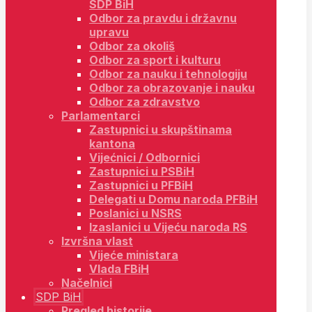
SDP BiH
Odbor za pravdu i državnu
upravu
Odbor za okoliš
Odbor za sport i kulturu
Odbor za nauku i tehnologiju
Odbor za obrazovanje i nauku
Odbor za zdravstvo
Parlamentarci
Zastupnici u skupštinama
kantona
Vijećnici / Odbornici
Zastupnici u PSBiH
Zastupnici u PFBiH
Delegati u Domu naroda PFBiH
Poslanici u NSRS
Izaslanici u Vijeću naroda RS
Izvršna vlast
Vijeće ministara
Vlada FBiH
Načelnici
SDP BiH
Pregled historije