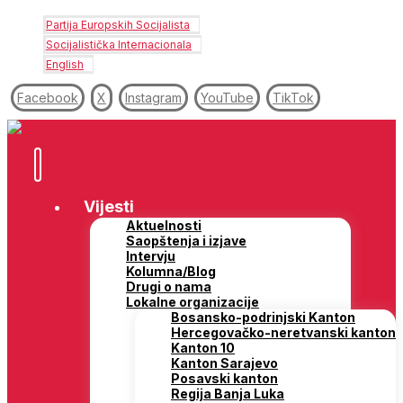
Partija Europskih Socijalista
Socijalistička Internacionala
English
Facebook
X
Instagram
YouTube
TikTok
Vijesti
Aktuelnosti
Saopštenja i izjave
Intervju
Kolumna/Blog
Drugi o nama
Lokalne organizacije
Bosansko-podrinjski Kanton
Hercegovačko-neretvanski kanton
Kanton 10
Kanton Sarajevo
Posavski kanton
Regija Banja Luka