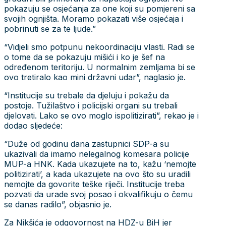
pokazuju se osjećanja za one koji su pomjereni sa
svojih ognjišta. Moramo pokazati više osjećaja i
pobrinuti se za te ljude.”
“Vidjeli smo potpunu nekoordinaciju vlasti. Radi se
o tome da se pokazuju mišići i ko je šef na
određenom teritoriju. U normalnim zemljama bi se
ovo tretiralo kao mini državni udar”, naglasio je.
“Institucije su trebale da djeluju i pokažu da
postoje. Tužilaštvo i policijski organi su trebali
djelovati. Lako se ovo moglo ispolitizirati”, rekao je i
dodao sljedeće:
“Duže od godinu dana zastupnici SDP-a su
ukazivali da imamo nelegalnog komesara policije
MUP-a HNK. Kada ukazujete na to, kažu ‘nemojte
politizirati’, a kada ukazujete na ovo što su uradili
nemojte da govorite teške riječi. Institucije treba
pozvati da urade svoj posao i okvalifikuju o čemu
se danas radilo”, objasnio je.
Za Nikšića je odgovornost na HDZ-u BiH jer