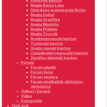
Posavski kanton
Regija Banja Luka
Distriktna organizacija Brčko
Regija Doboj
Regija Gradiška
Regija Modriča
Regija Prijedor
Regija Zvornik
Srednjobosanski kanton
Tuzlanski kanton
Unsko-sanski kanton
Zapadnohercegovački kanton
Zeničko-dobojski kanton
Forumi
Forum mladih
Forum žena
Forum seniora
Forum sindikalnih aktivista i
aktivistica
Odbori i Savjeti
Video
Fotografije
Naši ljudi