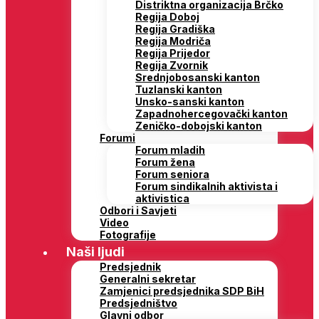
Distriktna organizacija Brčko
Regija Doboj
Regija Gradiška
Regija Modriča
Regija Prijedor
Regija Zvornik
Srednjobosanski kanton
Tuzlanski kanton
Unsko-sanski kanton
Zapadnohercegovački kanton
Zeničko-dobojski kanton
Forumi
Forum mladih
Forum žena
Forum seniora
Forum sindikalnih aktivista i
aktivistica
Odbori i Savjeti
Video
Fotografije
Naši ljudi
Predsjednik
Generalni sekretar
Zamjenici predsjednika SDP BiH
Predsjedništvo
Glavni odbor