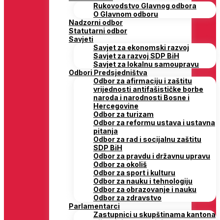
Rukovodstvo Glavnog odbora
O Glavnom odboru
Nadzorni odbor
Statutarni odbor
Savjeti
Savjet za ekonomski razvoj
Savjet za razvoj SDP BiH
Savjet za lokalnu samoupravu
Odbori Predsjedništva
Odbor za afirmaciju i zaštitu
vrijednosti antifašističke borbe
naroda i narodnosti Bosne i
Hercegovine
Odbor za turizam
Odbor za reformu ustava i ustavna
pitanja
Odbor za rad i socijalnu zaštitu
SDP BiH
Odbor za pravdu i državnu upravu
Odbor za okoliš
Odbor za sport i kulturu
Odbor za nauku i tehnologiju
Odbor za obrazovanje i nauku
Odbor za zdravstvo
Parlamentarci
Zastupnici u skupštinama kantona