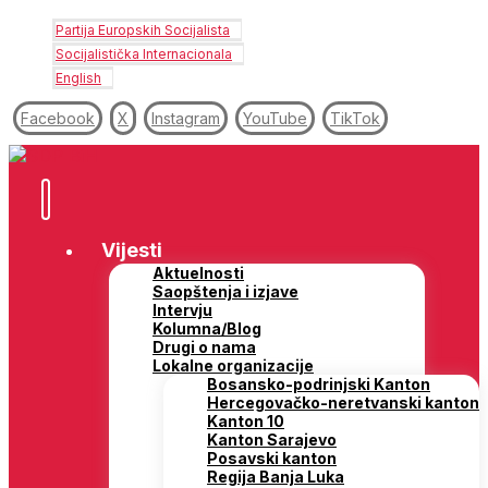
Partija Europskih Socijalista
Socijalistička Internacionala
English
Facebook
X
Instagram
YouTube
TikTok
Vijesti
Aktuelnosti
Saopštenja i izjave
Intervju
Kolumna/Blog
Drugi o nama
Lokalne organizacije
Bosansko-podrinjski Kanton
Hercegovačko-neretvanski kanton
Kanton 10
Kanton Sarajevo
Posavski kanton
Regija Banja Luka