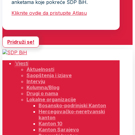
anketama koje pokreće SDP BiH.
Kliknite ovdje da pristupite Atlasu
Pridruži se!
Vijesti
Aktuelnosti
Saopštenja i izjave
Intervju
Kolumna/Blog
Drugi o nama
Lokalne organizacije
Bosansko-podrinjski Kanton
Hercegovačko-neretvanski
kanton
Kanton 10
Kanton Sarajevo