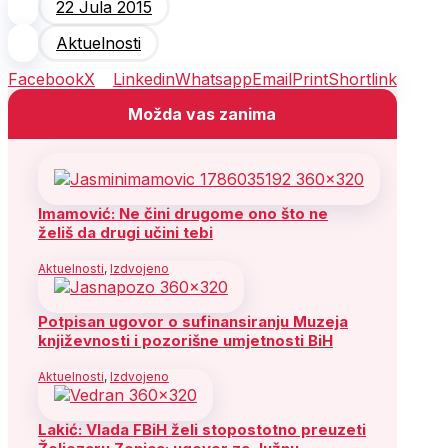
22 Jula 2015
Aktuelnosti
Facebook
X
Linkedin
Whatsapp
Email
Print
Shortlink
Možda vas zanima
Imamović: Ne čini drugome ono što ne
želiš da drugi učini tebi
Aktuelnosti
,
Izdvojeno
Potpisan ugovor o sufinansiranju Muzeja
književnosti i pozorišne umjetnosti BiH
Aktuelnosti
,
Izdvojeno
Lakić: Vlada FBiH želi stopostotno preuzeti