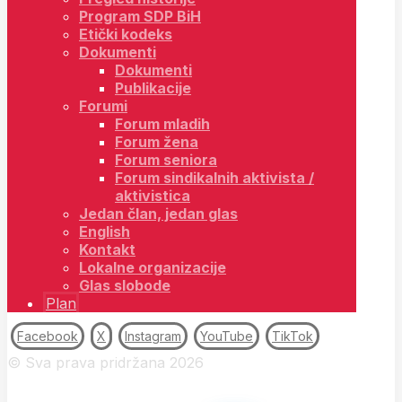
Program SDP BiH
Etički kodeks
Dokumenti
Dokumenti
Publikacije
Forumi
Forum mladih
Forum žena
Forum seniora
Forum sindikalnih aktivista /
aktivistica
Jedan član, jedan glas
English
Kontakt
Lokalne organizacije
Glas slobode
Plan
Facebook
X
Instagram
YouTube
TikTok
© Sva prava pridržana 2026