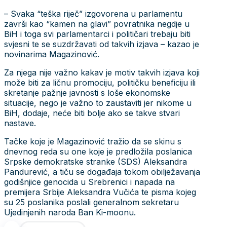
– Svaka “teška riječ” izgovorena u parlamentu
završi kao “kamen na glavi” povratnika negdje u
BiH i toga svi parlamentarci i političari trebaju biti
svjesni te se suzdržavati od takvih izjava – kazao je
novinarima Magazinović.
Za njega nije važno kakav je motiv takvih izjava koji
može biti za ličnu promociju, političku beneficiju ili
skretanje pažnje javnosti s loše ekonomske
situacije, nego je važno to zaustaviti jer nikome u
BiH, dodaje, neće biti bolje ako se takve stvari
nastave.
Tačke koje je Magazinović tražio da se skinu s
dnevnog reda su one koje je predložila poslanica
Srpske demokratske stranke (SDS) Aleksandra
Pandurević, a tiču se događaja tokom obilježavanja
godišnjice genocida u Srebrenici i napada na
premijera Srbije Aleksandra Vučića te pisma kojeg
su 25 poslanika poslali generalnom sekretaru
Ujedinjenih naroda Ban Ki-moonu.