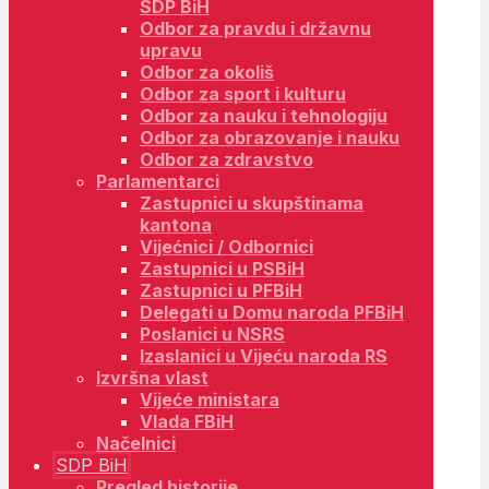
SDP BiH
Odbor za pravdu i državnu
upravu
Odbor za okoliš
Odbor za sport i kulturu
Odbor za nauku i tehnologiju
Odbor za obrazovanje i nauku
Odbor za zdravstvo
Parlamentarci
Zastupnici u skupštinama
kantona
Vijećnici / Odbornici
Zastupnici u PSBiH
Zastupnici u PFBiH
Delegati u Domu naroda PFBiH
Poslanici u NSRS
Izaslanici u Vijeću naroda RS
Izvršna vlast
Vijeće ministara
Vlada FBiH
Načelnici
SDP BiH
Pregled historije