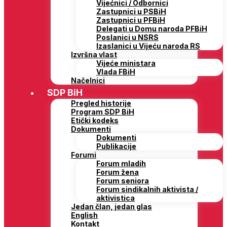
Vijećnici / Odbornici
Zastupnici u PSBiH
Zastupnici u PFBiH
Delegati u Domu naroda PFBiH
Poslanici u NSRS
Izaslanici u Vijeću naroda RS
Izvršna vlast
Vijeće ministara
Vlada FBiH
Načelnici
SDP BiH
Pregled historije
Program SDP BiH
Etički kodeks
Dokumenti
Dokumenti
Publikacije
Forumi
Forum mladih
Forum žena
Forum seniora
Forum sindikalnih aktivista /
aktivistica
Jedan član, jedan glas
English
Kontakt