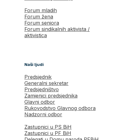
Forum mladih
Forum žena
Forum seniora
Forum sindikalnih aktivista /
aktivistica
Naši ljudi
Predsjednik
Generalni sekretar
Predsjedništvo
Zamjenici predsjednika
Glavni odbor
Rukovodstvo Glavnog odbora
Nadzorni odbor
Zastupnici u PS BiH
Zastupnici u PF BiH
Delegati u Domu naroda PFBiH