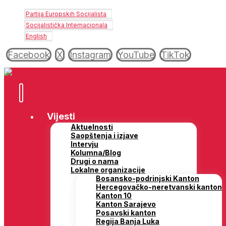
Partija Europskih Socijalista
Socijalistička Internacionala
English
Facebook
X
Instagram
YouTube
TikTok
Vijesti
Aktuelnosti
Saopštenja i izjave
Intervju
Kolumna/Blog
Drugi o nama
Lokalne organizacije
Bosansko-podrinjski Kanton
Hercegovačko-neretvanski kanton
Kanton 10
Kanton Sarajevo
Posavski kanton
Regija Banja Luka