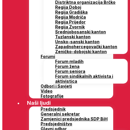
Distriktna organizacija Brčko
Regija Doboj
Regija Gradiška
Regija Modriča
Regija Prijedor
Regija Zvornik
Srednjobosanski kanton
Tuzlanski kanton
Unsko-sanski kanton
Zapadnohercegovački kanton
Zeničko-dobojski kanton
Forumi
Forum mladih
Forum žena
Forum seniora
Forum sindikalnih aktivista i
aktivistica
Odbori i Savjeti
Video
Fotografije
Naši ljudi
Predsjednik
Generalni sekretar
Zamjenici predsjednika SDP BiH
Predsjedništvo
Glavni odbor