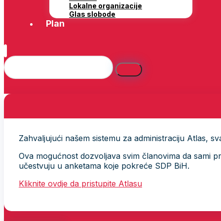
Lokalne organizacije
Glas slobode
Plan
Zahvaljujući našem sistemu za administraciju Atlas, svak
Ova mogućnost dozvoljava svim članovima da sami provj
učestvuju u anketama koje pokreće SDP BiH.
Kliknite ovdje da pristupite Atlasu