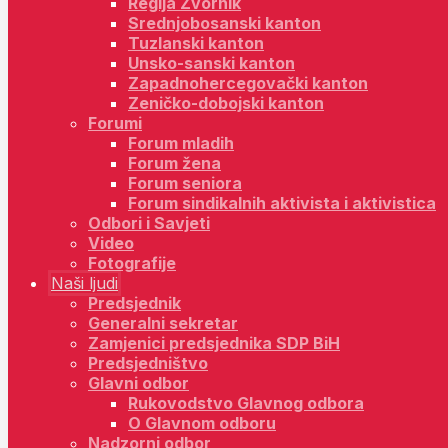
Regija Zvornik
Srednjobosanski kanton
Tuzlanski kanton
Unsko-sanski kanton
Zapadnohercegovački kanton
Zeničko-dobojski kanton
Forumi
Forum mladih
Forum žena
Forum seniora
Forum sindikalnih aktivista i aktivistica
Odbori i Savjeti
Video
Fotografije
Naši ljudi
Predsjednik
Generalni sekretar
Zamjenici predsjednika SDP BiH
Predsjedništvo
Glavni odbor
Rukovodstvo Glavnog odbora
O Glavnom odboru
Nadzorni odbor