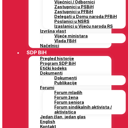
Vijećnici / Odbornici
Zastupnici u PSBiH
Zastupnici u PFBiH
Delegati u Domu naroda PFBiH
Poslanici u NSRS
Izaslanici u Vijeću naroda RS
Izvršna vlast
Vijeće ministara
Vlada FBiH
Načelnici
SDP BiH
Pregled historije
Program SDP BiH
Etički kodeks
Dokumenti
Dokumenti
Publikacije
Forumi
Forum mladih
Forum žena
Forum seniora
Forum sindikalnih aktivista /
aktivistica
Jedan član, jedan glas
English
Kontakt