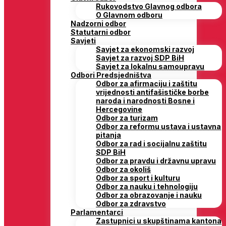
Rukovodstvo Glavnog odbora
O Glavnom odboru
Nadzorni odbor
Statutarni odbor
Savjeti
Savjet za ekonomski razvoj
Savjet za razvoj SDP BiH
Savjet za lokalnu samoupravu
Odbori Predsjedništva
Odbor za afirmaciju i zaštitu
vrijednosti antifašističke borbe
naroda i narodnosti Bosne i
Hercegovine
Odbor za turizam
Odbor za reformu ustava i ustavna
pitanja
Odbor za rad i socijalnu zaštitu
SDP BiH
Odbor za pravdu i državnu upravu
Odbor za okoliš
Odbor za sport i kulturu
Odbor za nauku i tehnologiju
Odbor za obrazovanje i nauku
Odbor za zdravstvo
Parlamentarci
Zastupnici u skupštinama kantona