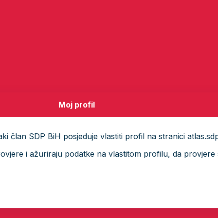
Moj profil
i član SDP BiH posjeduje vlastiti profil na stranici atlas.sd
ere i ažuriraju podatke na vlastitom profilu, da provjere s