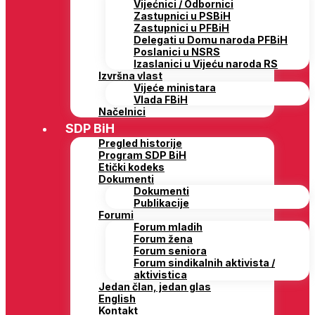
Vijećnici / Odbornici
Zastupnici u PSBiH
Zastupnici u PFBiH
Delegati u Domu naroda PFBiH
Poslanici u NSRS
Izaslanici u Vijeću naroda RS
Izvršna vlast
Vijeće ministara
Vlada FBiH
Načelnici
SDP BiH
Pregled historije
Program SDP BiH
Etički kodeks
Dokumenti
Dokumenti
Publikacije
Forumi
Forum mladih
Forum žena
Forum seniora
Forum sindikalnih aktivista /
aktivistica
Jedan član, jedan glas
English
Kontakt