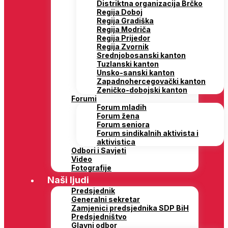
Distriktna organizacija Brčko
Regija Doboj
Regija Gradiška
Regija Modriča
Regija Prijedor
Regija Zvornik
Srednjobosanski kanton
Tuzlanski kanton
Unsko-sanski kanton
Zapadnohercegovački kanton
Zeničko-dobojski kanton
Forumi
Forum mladih
Forum žena
Forum seniora
Forum sindikalnih aktivista i
aktivistica
Odbori i Savjeti
Video
Fotografije
Naši ljudi
Predsjednik
Generalni sekretar
Zamjenici predsjednika SDP BiH
Predsjedništvo
Glavni odbor