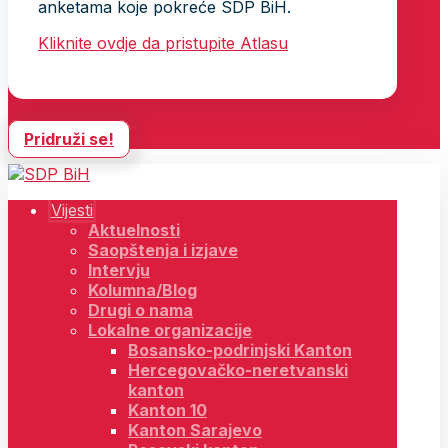
anketama koje pokreće SDP BiH.
Kliknite ovdje da pristupite Atlasu
Pridruži se!
Vijesti
Aktuelnosti
Saopštenja i izjave
Intervju
Kolumna/Blog
Drugi o nama
Lokalne organizacije
Bosansko-podrinjski Kanton
Hercegovačko-neretvanski
kanton
Kanton 10
Kanton Sarajevo