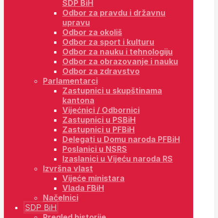
SDP BiH
Odbor za pravdu i državnu
upravu
Odbor za okoliš
Odbor za sport i kulturu
Odbor za nauku i tehnologiju
Odbor za obrazovanje i nauku
Odbor za zdravstvo
Parlamentarci
Zastupnici u skupštinama
kantona
Vijećnici / Odbornici
Zastupnici u PSBiH
Zastupnici u PFBiH
Delegati u Domu naroda PFBiH
Poslanici u NSRS
Izaslanici u Vijeću naroda RS
Izvršna vlast
Vijeće ministara
Vlada FBiH
Načelnici
SDP BiH
Pregled historije