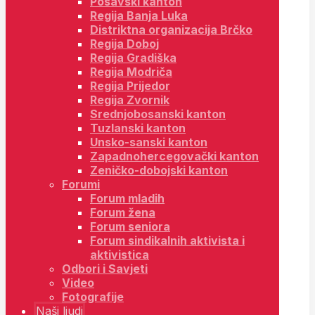
Posavski kanton
Regija Banja Luka
Distriktna organizacija Brčko
Regija Doboj
Regija Gradiška
Regija Modriča
Regija Prijedor
Regija Zvornik
Srednjobosanski kanton
Tuzlanski kanton
Unsko-sanski kanton
Zapadnohercegovački kanton
Zeničko-dobojski kanton
Forumi
Forum mladih
Forum žena
Forum seniora
Forum sindikalnih aktivista i
aktivistica
Odbori i Savjeti
Video
Fotografije
Naši ljudi