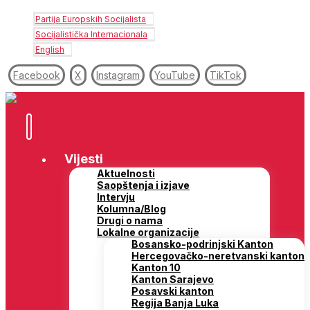
Partija Europskih Socijalista
Socijalistička Internacionala
English
Facebook
X
Instagram
YouTube
TikTok
Vijesti
Aktuelnosti
Saopštenja i izjave
Intervju
Kolumna/Blog
Drugi o nama
Lokalne organizacije
Bosansko-podrinjski Kanton
Hercegovačko-neretvanski kanton
Kanton 10
Kanton Sarajevo
Posavski kanton
Regija Banja Luka