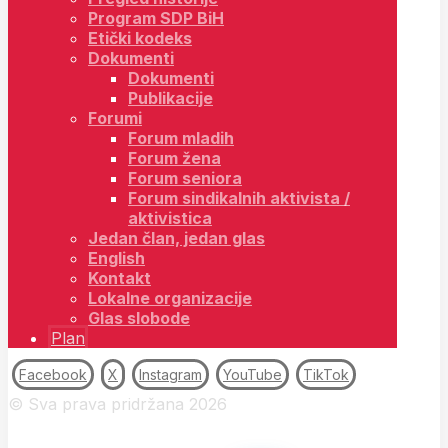
Program SDP BiH
Etički kodeks
Dokumenti
Dokumenti
Publikacije
Forumi
Forum mladih
Forum žena
Forum seniora
Forum sindikalnih aktivista /
aktivistica
Jedan član, jedan glas
English
Kontakt
Lokalne organizacije
Glas slobode
Plan
Facebook
X
Instagram
YouTube
TikTok
© Sva prava pridržana 2026