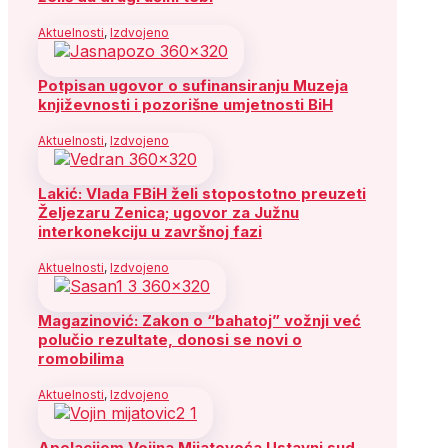
Aktuelnosti
,
Izdvojeno
Potpisan ugovor o sufinansiranju Muzeja
književnosti i pozorišne umjetnosti BiH
Aktuelnosti
,
Izdvojeno
Lakić: Vlada FBiH želi stopostotno preuzeti
Željezaru Zenica; ugovor za Južnu
interkonekciju u završnoj fazi
Aktuelnosti
,
Izdvojeno
Magazinović: Zakon o “bahatoj” vožnji već
polučio rezultate, donosi se novi o
romobilima
Aktuelnosti
,
Izdvojeno
Apelacijom Vojina Mijatovoća Ustavni sud