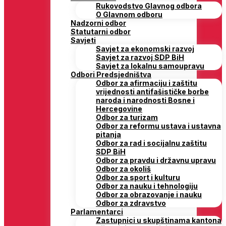
Rukovodstvo Glavnog odbora
O Glavnom odboru
Nadzorni odbor
Statutarni odbor
Savjeti
Savjet za ekonomski razvoj
Savjet za razvoj SDP BiH
Savjet za lokalnu samoupravu
Odbori Predsjedništva
Odbor za afirmaciju i zaštitu
vrijednosti antifašističke borbe
naroda i narodnosti Bosne i
Hercegovine
Odbor za turizam
Odbor za reformu ustava i ustavna
pitanja
Odbor za rad i socijalnu zaštitu
SDP BiH
Odbor za pravdu i državnu upravu
Odbor za okoliš
Odbor za sport i kulturu
Odbor za nauku i tehnologiju
Odbor za obrazovanje i nauku
Odbor za zdravstvo
Parlamentarci
Zastupnici u skupštinama kantona