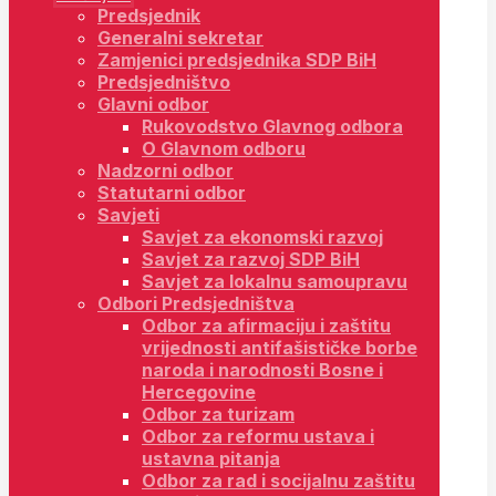
Predsjednik
Generalni sekretar
Zamjenici predsjednika SDP BiH
Predsjedništvo
Glavni odbor
Rukovodstvo Glavnog odbora
O Glavnom odboru
Nadzorni odbor
Statutarni odbor
Savjeti
Savjet za ekonomski razvoj
Savjet za razvoj SDP BiH
Savjet za lokalnu samoupravu
Odbori Predsjedništva
Odbor za afirmaciju i zaštitu
vrijednosti antifašističke borbe
naroda i narodnosti Bosne i
Hercegovine
Odbor za turizam
Odbor za reformu ustava i
ustavna pitanja
Odbor za rad i socijalnu zaštitu