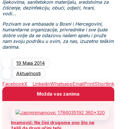
lijekovima, sanitetskom materijalu, sredstvima za
čišćenje, dezinfekciju, obući, odjeći, hrani,
vodi…
Pozivam sve ambasade u Bosni i Hercegovini,
humanitarne organizacije, privrednike i sve ljude
dobre volje da se odazovu našem apelu i pruže
nam svoju podršku u ovim, za nas, izuzetno teškim
danima.
19 Maja 2014
Aktuelnosti
Facebook
X
Linkedin
Whatsapp
Email
Print
Shortlink
Možda vas zanima
Imamović: Ne čini drugome ono što ne
želiš da drugi učini tebi