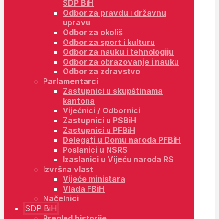
SDP BiH
Odbor za pravdu i državnu
upravu
Odbor za okoliš
Odbor za sport i kulturu
Odbor za nauku i tehnologiju
Odbor za obrazovanje i nauku
Odbor za zdravstvo
Parlamentarci
Zastupnici u skupštinama
kantona
Vijećnici / Odbornici
Zastupnici u PSBiH
Zastupnici u PFBiH
Delegati u Domu naroda PFBiH
Poslanici u NSRS
Izaslanici u Vijeću naroda RS
Izvršna vlast
Vijeće ministara
Vlada FBiH
Načelnici
SDP BiH
Pregled historije