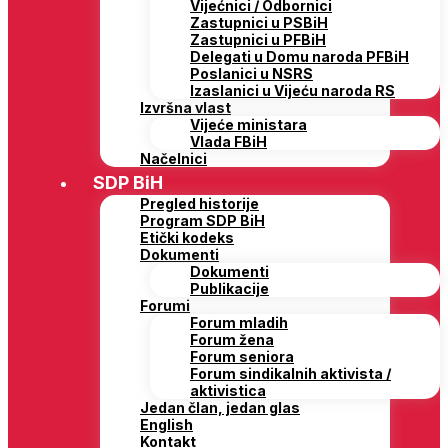
Vijećnici / Odbornici
Zastupnici u PSBiH
Zastupnici u PFBiH
Delegati u Domu naroda PFBiH
Poslanici u NSRS
Izaslanici u Vijeću naroda RS
Izvršna vlast
Vijeće ministara
Vlada FBiH
Načelnici
SDP BiH
Pregled historije
Program SDP BiH
Etički kodeks
Dokumenti
Dokumenti
Publikacije
Forumi
Forum mladih
Forum žena
Forum seniora
Forum sindikalnih aktivista /
aktivistica
Jedan član, jedan glas
English
Kontakt