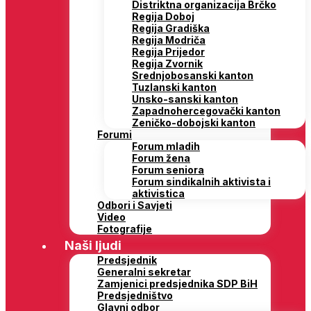
Distriktna organizacija Brčko
Regija Doboj
Regija Gradiška
Regija Modriča
Regija Prijedor
Regija Zvornik
Srednjobosanski kanton
Tuzlanski kanton
Unsko-sanski kanton
Zapadnohercegovački kanton
Zeničko-dobojski kanton
Forumi
Forum mladih
Forum žena
Forum seniora
Forum sindikalnih aktivista i
aktivistica
Odbori i Savjeti
Video
Fotografije
Naši ljudi
Predsjednik
Generalni sekretar
Zamjenici predsjednika SDP BiH
Predsjedništvo
Glavni odbor