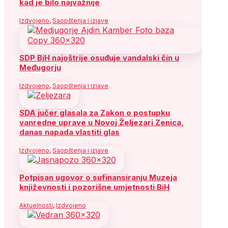
kad je bilo najvažnije
Izdvojeno
,
Saopštenja i izjave
SDP BiH najoštrije osuđuje vandalski čin u
Međugorju
Izdvojeno
,
Saopštenja i izjave
SDA jučer glasala za Zakon o postupku
vanredne uprave u Novoj Željezari Zenica,
danas napada vlastiti glas
Izdvojeno
,
Saopštenja i izjave
Potpisan ugovor o sufinansiranju Muzeja
književnosti i pozorišne umjetnosti BiH
Aktuelnosti
,
Izdvojeno