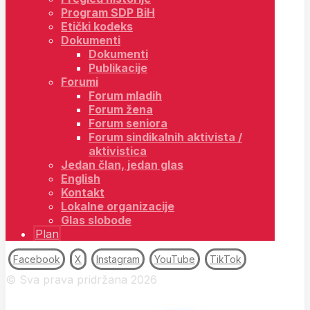
Program SDP BiH
Etički kodeks
Dokumenti
Dokumenti
Publikacije
Forumi
Forum mladih
Forum žena
Forum seniora
Forum sindikalnih aktivista /
aktivistica
Jedan član, jedan glas
English
Kontakt
Lokalne organizacije
Glas slobode
Plan
Facebook
X
Instagram
YouTube
TikTok
© Sva prava pridržana 2026