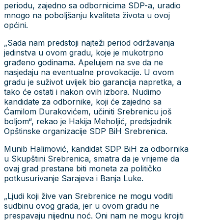
periodu, zajedno sa odbornicima SDP-a, uradio
mnogo na poboljšanju kvaliteta života u ovoj
općini.
„Sada nam predstoji najteži period održavanja
jedinstva u ovom gradu, koje je mukotrpno
građeno godinama. Apelujem na sve da ne
nasjedaju na eventualne provokacije. U ovom
gradu je suživot uvijek bio garancija napretka, a
tako će ostati i nakon ovih izbora. Nudimo
kandidate za odbornike, koji će zajedno sa
Ćamilom Durakovićem, učiniti Srebrenicu još
boljom“, rekao je Hakija Meholjić, predsjednik
Opštinske organizacije SDP BiH Srebrenica.
Munib Halimović, kandidat SDP BiH za odbornika
u Skupštini Srebrenica, smatra da je vrijeme da
ovaj grad prestane biti moneta za političko
potkusurivanje Sarajeva i Banja Luke.
„Ljudi koji žive van Srebrenice ne mogu voditi
sudbinu ovog grada, jer u ovom gradu ne
prespavaju nijednu noć. Oni nam ne mogu krojiti