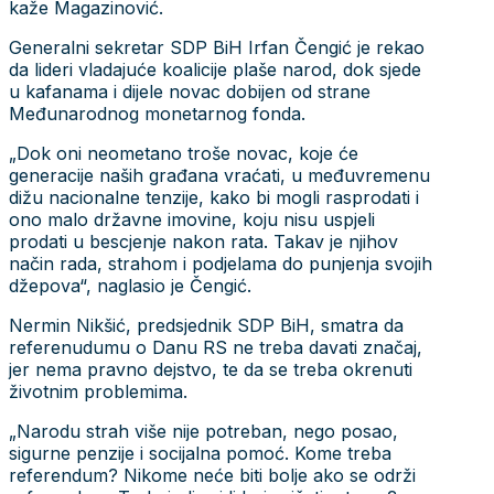
kaže Magazinović.
Generalni sekretar SDP BiH Irfan Čengić je rekao
da lideri vladajuće koalicije plaše narod, dok sjede
u kafanama i dijele novac dobijen od strane
Međunarodnog monetarnog fonda.
„Dok oni neometano troše novac, koje će
generacije naših građana vraćati, u međuvremenu
dižu nacionalne tenzije, kako bi mogli rasprodati i
ono malo državne imovine, koju nisu uspjeli
prodati u bescjenje nakon rata. Takav je njihov
način rada, strahom i podjelama do punjenja svojih
džepova“, naglasio je Čengić.
Nermin Nikšić, predsjednik SDP BiH, smatra da
referenudumu o Danu RS ne treba davati značaj,
jer nema pravno dejstvo, te da se treba okrenuti
životnim problemima.
„Narodu strah više nije potreban, nego posao,
sigurne penzije i socijalna pomoć. Kome treba
referendum? Nikome neće biti bolje ako se održi