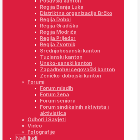
Posavski kanton
Regija Banja Luka
Distriktna organizacija Brčko
Regija Doboj
Regija Gradiška
Regija Modriča
Regija Prijedor
Regija Zvornik
Srednjobosanski kanton
Tuzlanski kanton
Unsko-sanski kanton
Zapadnohercegovački kanton
Zeničko-dobojski kanton
Forumi
Forum mladih
Forum žena
Forum seniora
Forum sindikalnih aktivista i
aktivistica
Odbori i Savjeti
Video
Fotografije
Naši ljudi