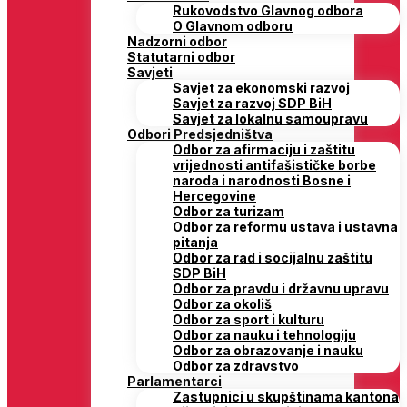
Rukovodstvo Glavnog odbora
O Glavnom odboru
Nadzorni odbor
Statutarni odbor
Savjeti
Savjet za ekonomski razvoj
Savjet za razvoj SDP BiH
Savjet za lokalnu samoupravu
Odbori Predsjedništva
Odbor za afirmaciju i zaštitu
vrijednosti antifašističke borbe
naroda i narodnosti Bosne i
Hercegovine
Odbor za turizam
Odbor za reformu ustava i ustavna
pitanja
Odbor za rad i socijalnu zaštitu
SDP BiH
Odbor za pravdu i državnu upravu
Odbor za okoliš
Odbor za sport i kulturu
Odbor za nauku i tehnologiju
Odbor za obrazovanje i nauku
Odbor za zdravstvo
Parlamentarci
Zastupnici u skupštinama kantona