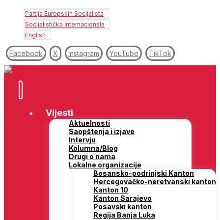
Partija Europskih Socijalista
Socijalistička Internacionala
English
Facebook
X
Instagram
YouTube
TikTok
Vijesti
Aktuelnosti
Saopštenja i izjave
Intervju
Kolumna/Blog
Drugi o nama
Lokalne organizacije
Bosansko-podrinjski Kanton
Hercegovačko-neretvanski kanton
Kanton 10
Kanton Sarajevo
Posavski kanton
Regija Banja Luka