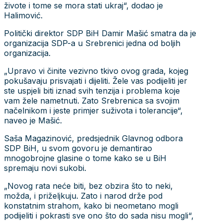
živote i tome se mora stati ukraj“, dodao je
Halimović.
Politički direktor SDP BiH Damir Mašić smatra da je
organizacija SDP-a u Srebrenici jedna od boljih
organizacija.
„Upravo vi činite vezivno tkivo ovog grada, kojeg
pokušavaju prisvajati i dijeliti. Žele vas podijeliti jer
ste uspjeli biti iznad svih tenzija i problema koje
vam žele nametnuti. Zato Srebrenica sa svojim
načelnikom i jeste primjer suživota i tolerancije“,
naveo je Mašić.
Saša Magazinović, predsjednik Glavnog odbora
SDP BiH, u svom govoru je demantirao
mnogobrojne glasine o tome kako se u BiH
spremaju novi sukobi.
„Novog rata neće biti, bez obzira što to neki,
možda, i priželjkuju. Zato i narod drže pod
konstatnim strahom, kako bi neometano mogli
podijeliti i pokrasti sve ono što do sada nisu mogli“,