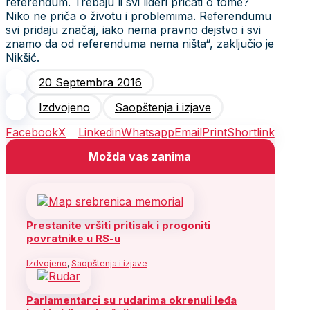
referendum. Trebaju li svi lideri pričati o tome?
Niko ne priča o životu i problemima. Referendumu
svi pridaju značaj, iako nema pravno dejstvo i svi
znamo da od referenduma nema ništa“, zaključio je
Nikšić.
20 Septembra 2016
Izdvojeno
Saopštenja i izjave
Facebook
X
Linkedin
Whatsapp
Email
Print
Shortlink
Možda vas zanima
Prestanite vršiti pritisak i progoniti
povratnike u RS-u
Izdvojeno
,
Saopštenja i izjave
Parlamentarci su rudarima okrenuli leđa