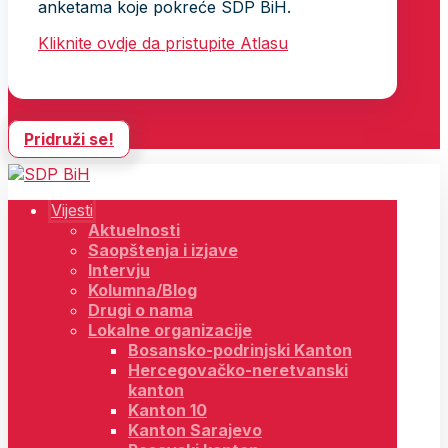
anketama koje pokreće SDP BiH.
Kliknite ovdje da pristupite Atlasu
Pridruži se!
Vijesti
Aktuelnosti
Saopštenja i izjave
Intervju
Kolumna/Blog
Drugi o nama
Lokalne organizacije
Bosansko-podrinjski Kanton
Hercegovačko-neretvanski
kanton
Kanton 10
Kanton Sarajevo