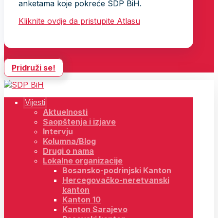
anketama koje pokreće SDP BiH.
Kliknite ovdje da pristupite Atlasu
Pridruži se!
Vijesti
Aktuelnosti
Saopštenja i izjave
Intervju
Kolumna/Blog
Drugi o nama
Lokalne organizacije
Bosansko-podrinjski Kanton
Hercegovačko-neretvanski
kanton
Kanton 10
Kanton Sarajevo