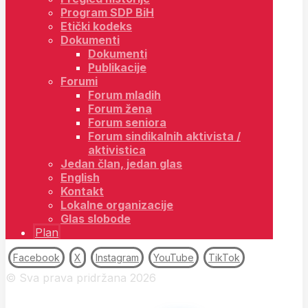
Program SDP BiH
Etički kodeks
Dokumenti
Dokumenti
Publikacije
Forumi
Forum mladih
Forum žena
Forum seniora
Forum sindikalnih aktivista /
aktivistica
Jedan član, jedan glas
English
Kontakt
Lokalne organizacije
Glas slobode
Plan
Facebook
X
Instagram
YouTube
TikTok
© Sva prava pridržana 2026