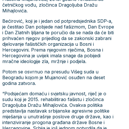
četničkog vođu, zločinca Dragoljuba Dražu
Mihajlovića.
Bećirović, koji je i jedan od potpredsjednika SDP-a,
je čestitao Dan pobjede nad fašizmom, Dan Evrope
i Dan Zlatnih ljiljana te poručio da se nada da će biti
prihvaćen njegov prijedlog da se zakonski zabrani
djelovanje fašističkih organizacija u Bosni i
Hercegovini. Prema njegovim riječima, Bosna i
Hercegovina je uvijek imala snage da pobijedi
mračne ideologije zla, mržnje i podjela.
Potom se osvrnuo na presudu Višeg suda u
Beogradu kojom je Mujanović osuđen na deset
godina zatvora.
“Podsjećam domaću i svjetsku javnost, riječ je o
sudu koji je 2015. rehabilitirao fašistu i zločinca
Dragoljuba Dražu Mihajlovića. Ovakva politika
predstavlja nastavak srbijanske agresivne politike
miješanja u unutrašnje poslove druge države, kao i
intenziviranje progona građana države Bosne i
Hercegovine. Srbija je još jednom potvrdila da je