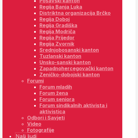
Posavski kanton
Regija Banja Luka
Distriktna organizacija Brčko
Regija Doboj
Regija Gradiška
Regija Modriča
Regija Prijedor
Regija Zvornik
Srednjobosanski kanton
Tuzlanski kanton
Unsko-sanski kanton
Zapadnohercegovački kanton
Zeničko-dobojski kanton
Forumi
Forum mladih
Forum žena
Forum seniora
Forum sindikalnih aktivista i
aktivistica
Odbori i Savjeti
Video
Fotografije
Naši ljudi