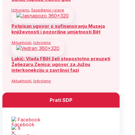
Izdvojeno
,
Saopštenja i izjave
Potpisan ugovor o sufinansiranju Muzeja
književnosti i pozorišne umjetnosti BiH
Aktuelnosti
,
Izdvojeno
Lakić: Vlada FBiH želi stopostotno preuzeti
Željezaru Zenica; ugovor za Južnu
interkonekciju u završnoj fazi
Aktuelnosti
,
Izdvojeno
Prati SDP
Facebook
X