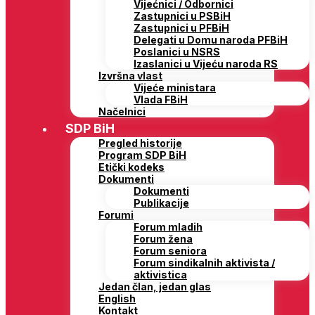
Vijećnici / Odbornici
Zastupnici u PSBiH
Zastupnici u PFBiH
Delegati u Domu naroda PFBiH
Poslanici u NSRS
Izaslanici u Vijeću naroda RS
Izvršna vlast
Vijeće ministara
Vlada FBiH
Načelnici
SDP BiH
Pregled historije
Program SDP BiH
Etički kodeks
Dokumenti
Dokumenti
Publikacije
Forumi
Forum mladih
Forum žena
Forum seniora
Forum sindikalnih aktivista /
aktivistica
Jedan član, jedan glas
English
Kontakt