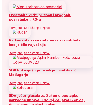
Prestanite vršiti pritisak i progoniti
povratnike u RS-u
Izdvojeno
,
Saopštenja i izjave
Parlamentarci su rudarima okrenuli leđa
kad je bilo najvažnije
Izdvojeno
,
Saopštenja i izjave
SDP BiH najoštrije osuđuje vandalski čin u
Međugorju
Izdvojeno
,
Saopštenja i izjave
SDA jučer glasala za Zakon o postupku
vanredne uprave u Novoj Željezari Zenica,
danas napada vlastiti glas