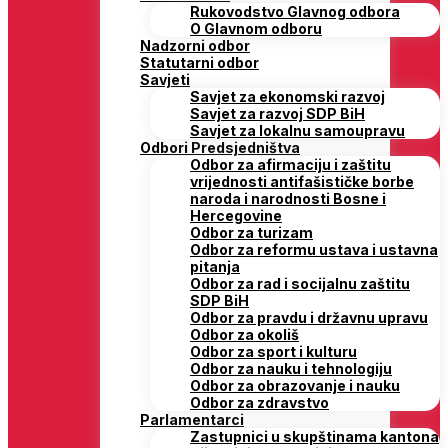
Rukovodstvo Glavnog odbora
O Glavnom odboru
Nadzorni odbor
Statutarni odbor
Savjeti
Savjet za ekonomski razvoj
Savjet za razvoj SDP BiH
Savjet za lokalnu samoupravu
Odbori Predsjedništva
Odbor za afirmaciju i zaštitu
vrijednosti antifašističke borbe
naroda i narodnosti Bosne i
Hercegovine
Odbor za turizam
Odbor za reformu ustava i ustavna
pitanja
Odbor za rad i socijalnu zaštitu
SDP BiH
Odbor za pravdu i državnu upravu
Odbor za okoliš
Odbor za sport i kulturu
Odbor za nauku i tehnologiju
Odbor za obrazovanje i nauku
Odbor za zdravstvo
Parlamentarci
Zastupnici u skupštinama kantona