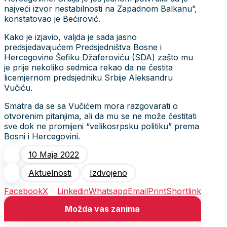
najveći izvor nestabilnosti na Zapadnom Balkanu”,
konstatovao je Bećirović.
Kako je izjavio, valjda je sada jasno
predsjedavajućem Predsjedništva Bosne i
Hercegovine Šefiku Džaferoviću (SDA) zašto mu
je prije nekoliko sedmica rekao da ne čestita
licemjernom predsjedniku Srbije Aleksandru
Vučiću.
Smatra da se sa Vučićem mora razgovarati o
otvorenim pitanjima, ali da mu se ne može čestitati
sve dok ne promijeni “velikosrpsku politiku” prema
Bosni i Hercegovini.
10 Maja 2022
Aktuelnosti
Izdvojeno
Facebook
X
Linkedin
Whatsapp
Email
Print
Shortlink
Možda vas zanima