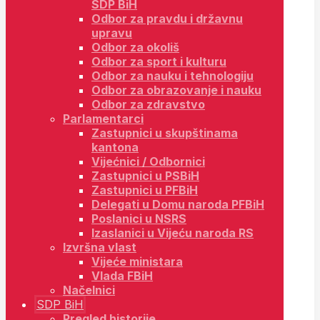
SDP BiH
Odbor za pravdu i državnu
upravu
Odbor za okoliš
Odbor za sport i kulturu
Odbor za nauku i tehnologiju
Odbor za obrazovanje i nauku
Odbor za zdravstvo
Parlamentarci
Zastupnici u skupštinama
kantona
Vijećnici / Odbornici
Zastupnici u PSBiH
Zastupnici u PFBiH
Delegati u Domu naroda PFBiH
Poslanici u NSRS
Izaslanici u Vijeću naroda RS
Izvršna vlast
Vijeće ministara
Vlada FBiH
Načelnici
SDP BiH
Pregled historije