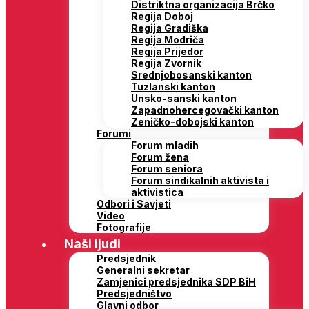
Distriktna organizacija Brčko
Regija Doboj
Regija Gradiška
Regija Modriča
Regija Prijedor
Regija Zvornik
Srednjobosanski kanton
Tuzlanski kanton
Unsko-sanski kanton
Zapadnohercegovački kanton
Zeničko-dobojski kanton
Forumi
Forum mladih
Forum žena
Forum seniora
Forum sindikalnih aktivista i
aktivistica
Odbori i Savjeti
Video
Fotografije
Naši ljudi
Predsjednik
Generalni sekretar
Zamjenici predsjednika SDP BiH
Predsjedništvo
Glavni odbor