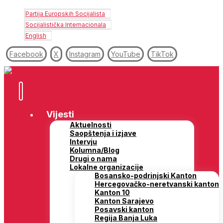
Partija Europskih Socijalista
Socijalistička Internacionala
English
Facebook
X
Instagram
YouTube
TikTok
Vijesti
Aktuelnosti
Saopštenja i izjave
Intervju
Kolumna/Blog
Drugi o nama
Lokalne organizacije
Bosansko-podrinjski Kanton
Hercegovačko-neretvanski kanton
Kanton 10
Kanton Sarajevo
Posavski kanton
Regija Banja Luka