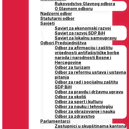
Rukovodstvo Glavnog odbora
O Glavnom odboru
Nadzorni odbor
Statutarni odbor
Savjeti
Savjet za ekonomski razvoj
Savjet za razvoj SDP BiH
Savjet za lokalnu samoupravu
Odbori Predsjedništva
Odbor za afirmaciju i zaštitu
vrijednosti antifašističke borbe
naroda i narodnosti Bosne i
Hercegovine
Odbor za turizam
Odbor za reformu ustava i ustavna
pitanja
Odbor za rad i socijalnu zaštitu
SDP BiH
Odbor za pravdu i državnu upravu
Odbor za okoliš
Odbor za sport i kulturu
Odbor za nauku i tehnologiju
Odbor za obrazovanje i nauku
Odbor za zdravstvo
Parlamentarci
Zastupnici u skupštinama kantona