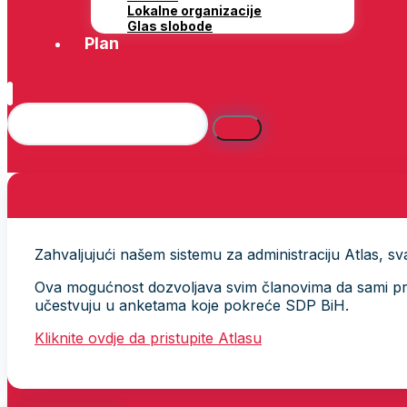
Lokalne organizacije
Glas slobode
Plan
Zahvaljujući našem sistemu za administraciju Atlas, svak
Ova mogućnost dozvoljava svim članovima da sami provj
učestvuju u anketama koje pokreće SDP BiH.
Kliknite ovdje da pristupite Atlasu