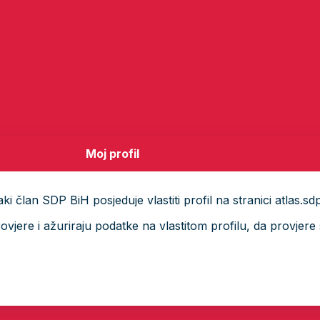
Moj profil
i član SDP BiH posjeduje vlastiti profil na stranici atlas.sd
ere i ažuriraju podatke na vlastitom profilu, da provjere s