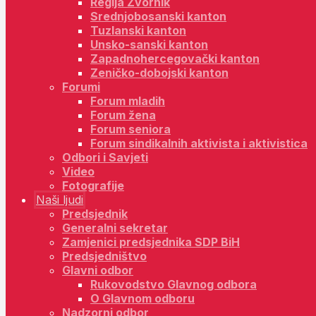
Regija Zvornik
Srednjobosanski kanton
Tuzlanski kanton
Unsko-sanski kanton
Zapadnohercegovački kanton
Zeničko-dobojski kanton
Forumi
Forum mladih
Forum žena
Forum seniora
Forum sindikalnih aktivista i aktivistica
Odbori i Savjeti
Video
Fotografije
Naši ljudi
Predsjednik
Generalni sekretar
Zamjenici predsjednika SDP BiH
Predsjedništvo
Glavni odbor
Rukovodstvo Glavnog odbora
O Glavnom odboru
Nadzorni odbor