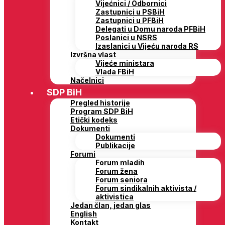
Vijećnici / Odbornici
Zastupnici u PSBiH
Zastupnici u PFBiH
Delegati u Domu naroda PFBiH
Poslanici u NSRS
Izaslanici u Vijeću naroda RS
Izvršna vlast
Vijeće ministara
Vlada FBiH
Načelnici
SDP BiH
Pregled historije
Program SDP BiH
Etički kodeks
Dokumenti
Dokumenti
Publikacije
Forumi
Forum mladih
Forum žena
Forum seniora
Forum sindikalnih aktivista /
aktivistica
Jedan član, jedan glas
English
Kontakt