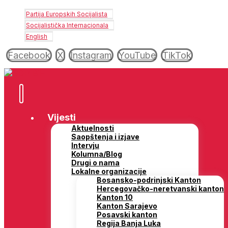
Partija Europskih Socijalista
Socijalistička Internacionala
English
Facebook
X
Instagram
YouTube
TikTok
Vijesti
Aktuelnosti
Saopštenja i izjave
Intervju
Kolumna/Blog
Drugi o nama
Lokalne organizacije
Bosansko-podrinjski Kanton
Hercegovačko-neretvanski kanton
Kanton 10
Kanton Sarajevo
Posavski kanton
Regija Banja Luka