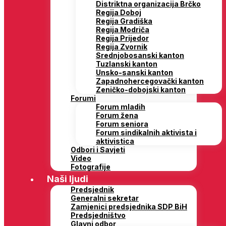
Distriktna organizacija Brčko
Regija Doboj
Regija Gradiška
Regija Modriča
Regija Prijedor
Regija Zvornik
Srednjobosanski kanton
Tuzlanski kanton
Unsko-sanski kanton
Zapadnohercegovački kanton
Zeničko-dobojski kanton
Forumi
Forum mladih
Forum žena
Forum seniora
Forum sindikalnih aktivista i
aktivistica
Odbori i Savjeti
Video
Fotografije
Naši ljudi
Predsjednik
Generalni sekretar
Zamjenici predsjednika SDP BiH
Predsjedništvo
Glavni odbor