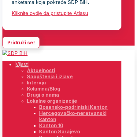
anketama koje pokreće SDP BiH.
Kliknite ovdje da pristupite Atlasu
Pridruži se!
Vijesti
Aktuelnosti
Saopštenja i izjave
Intervju
Kolumna/Blog
Drugi o nama
Lokalne organizacije
Bosansko-podrinjski Kanton
Hercegovačko-neretvanski
kanton
Kanton 10
Kanton Sarajevo