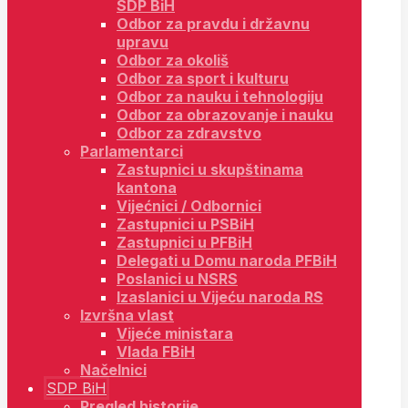
SDP BiH
Odbor za pravdu i državnu
upravu
Odbor za okoliš
Odbor za sport i kulturu
Odbor za nauku i tehnologiju
Odbor za obrazovanje i nauku
Odbor za zdravstvo
Parlamentarci
Zastupnici u skupštinama
kantona
Vijećnici / Odbornici
Zastupnici u PSBiH
Zastupnici u PFBiH
Delegati u Domu naroda PFBiH
Poslanici u NSRS
Izaslanici u Vijeću naroda RS
Izvršna vlast
Vijeće ministara
Vlada FBiH
Načelnici
SDP BiH
Pregled historije