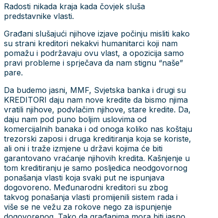
Radosti nikada kraja kada čovjek sluša
predstavnike vlasti.
Građani slušajući njihove izjave počinju misliti kako
su strani kreditori nekakvi humanitarci koji nam
pomažu i podržavaju ovu vlast, a opozicija samo
pravi probleme i sprječava da nam stignu “naše”
pare.
Da budemo jasni, MMF, Svjetska banka i drugi su
KREDITORI daju nam nove kredite da bismo njima
vratili njihove, podvlačim njihove, stare kredite. Da,
daju nam pod puno boljim uslovima od
komercijalnih banaka i od onoga koliko nas koštaju
trezorski zaposi i druga kreditiranja koja se koriste,
ali oni i traže izmjene u državi kojima će biti
garantovano vraćanje njihovih kredita. Kašnjenje u
tom kreditiranju je samo posljedica neodgovornog
ponašanja vlasti koja svaki put ne ispunjava
dogovoreno. Međunarodni kreditori su zbog
takvog ponašanja vlasti promijenili sistem rada i
više se ne vežu za rokove nego za ispunjenje
dogovorenog. Tako da građanima mora biti jasno