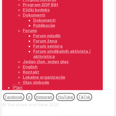
Program SDP BiH
Etički kodeks
Dokumenti
Dokumenti
Publikacije
Forumi
Forum mladih
Forum žena
Forum seniora
Forum sindikalnih aktivista /
aktivistica
Jedan član, jedan glas
English
Kontakt
Lokalne organizacije
Glas slobode
Plan
Facebook
X
Instagram
YouTube
TikTok
© Sva prava pridržana 2026