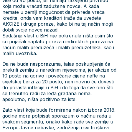
više od 40 posto, jer nemaju razvijenu privredu
koja može vraćati zadužene novce, A kada
nemate u zemlji mogućnost da privreda vraća
kredite, onda vam kreditori traže da uvedete
AKCIZE i druge poreze, kako bi na taj način mogli
dobiti svoje novce nazad.
Sadašnja vlast u BiH nije pokrenula ništa osim što
su pojačali naplatu poreza i indirektnih poreza na
račun malih preduzeća i malih preduzetnika, kao i
malih uvoznika.
Da ne bude nesporazuma, talas poskupljenja će
prekriti zemlju u narednim mjesecima, jer akcize od
10 posto na gorivo i povećanje cijene nafte na
svjetskoj berzi za 20 posto, neminovno će dovesti
do porasta inflacije u BiH i do toga da sve ono što
se trenutno radi iza leđa građana nema,
apsolutno, ništa pozitivno za iste.
Zato vlast koja bude formirana nakon izbora 2018.
godine mora potpisati sporazum o načinu rada u
svakom segmentu, onako kako rade sve zemlje u
Evropi. Javne nabavke, zaduženja i svi troškovi