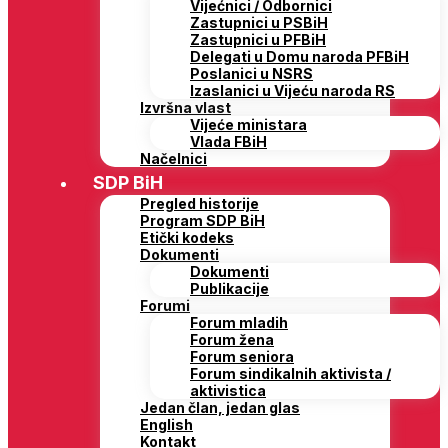
Vijećnici / Odbornici
Zastupnici u PSBiH
Zastupnici u PFBiH
Delegati u Domu naroda PFBiH
Poslanici u NSRS
Izaslanici u Vijeću naroda RS
Izvršna vlast
Vijeće ministara
Vlada FBiH
Načelnici
SDP BiH
Pregled historije
Program SDP BiH
Etički kodeks
Dokumenti
Dokumenti
Publikacije
Forumi
Forum mladih
Forum žena
Forum seniora
Forum sindikalnih aktivista /
aktivistica
Jedan član, jedan glas
English
Kontakt