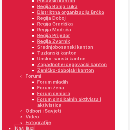
Posavski kanton
Regija Banja Luka
Distriktna organizacija Brčko
Regija Doboj
Regija Gradiška
Regija Modriča
Regija Prijedor
Regija Zvornik
Srednjobosanski kanton
Tuzlanski kanton
Unsko-sanski kanton
Zapadnohercegovački kanton
Zeničko-dobojski kanton
Forumi
Forum mladih
Forum žena
Forum seniora
Forum sindikalnih aktivista i
aktivistica
Odbori i Savjeti
Video
Fotografije
Naši ljudi