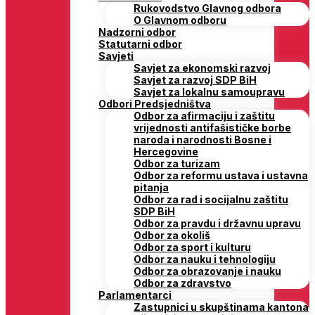
Rukovodstvo Glavnog odbora
O Glavnom odboru
Nadzorni odbor
Statutarni odbor
Savjeti
Savjet za ekonomski razvoj
Savjet za razvoj SDP BiH
Savjet za lokalnu samoupravu
Odbori Predsjedništva
Odbor za afirmaciju i zaštitu
vrijednosti antifašističke borbe
naroda i narodnosti Bosne i
Hercegovine
Odbor za turizam
Odbor za reformu ustava i ustavna
pitanja
Odbor za rad i socijalnu zaštitu
SDP BiH
Odbor za pravdu i državnu upravu
Odbor za okoliš
Odbor za sport i kulturu
Odbor za nauku i tehnologiju
Odbor za obrazovanje i nauku
Odbor za zdravstvo
Parlamentarci
Zastupnici u skupštinama kantona