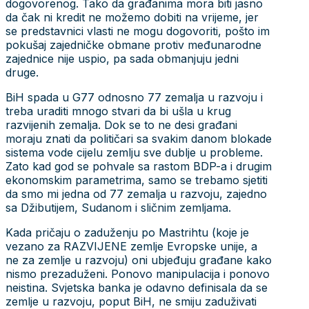
dogovorenog. Tako da građanima mora biti jasno
da čak ni kredit ne možemo dobiti na vrijeme, jer
se predstavnici vlasti ne mogu dogovoriti, pošto im
pokušaj zajedničke obmane protiv međunarodne
zajednice nije uspio, pa sada obmanjuju jedni
druge.
BiH spada u G77 odnosno 77 zemalja u razvoju i
treba uraditi mnogo stvari da bi ušla u krug
razvijenih zemalja. Dok se to ne desi građani
moraju znati da političari sa svakim danom blokade
sistema vode cijelu zemlju sve dublje u probleme.
Zato kad god se pohvale sa rastom BDP-a i drugim
ekonomskim parametrima, samo se trebamo sjetiti
da smo mi jedna od 77 zemalja u razvoju, zajedno
sa Džibutijem, Sudanom i sličnim zemljama.
Kada pričaju o zaduženju po Mastrihtu (koje je
vezano za RAZVIJENE zemlje Evropske unije, a
ne za zemlje u razvoju) oni ubjeđuju građane kako
nismo prezaduženi. Ponovo manipulacija i ponovo
neistina. Svjetska banka je odavno definisala da se
zemlje u razvoju, poput BiH, ne smiju zaduživati