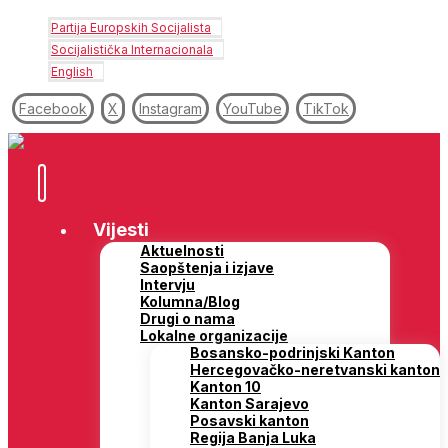
Partija Europskih Socijalista
Socijalistička Internacionala
English
Facebook
X
Instagram
YouTube
TikTok
Vijesti
Aktuelnosti
Saopštenja i izjave
Intervju
Kolumna/Blog
Drugi o nama
Lokalne organizacije
Bosansko-podrinjski Kanton
Hercegovačko-neretvanski kanton
Kanton 10
Kanton Sarajevo
Posavski kanton
Regija Banja Luka