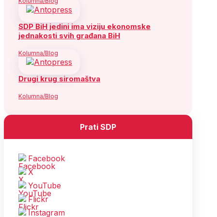
Kolumna/Blog
SDP BiH jedini ima viziju ekonomske
jednakosti svih građana BiH
Kolumna/Blog
Drugi krug siromaštva
Kolumna/Blog
Prati SDP
Facebook
X
YouTube
Flickr
Instagram