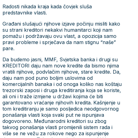
Radosti nikada kraja kada čovjek sluša
predstavnike vlasti.
Građani slušajući njihove izjave počinju misliti kako
su strani kreditori nekakvi humanitarci koji nam
pomažu i podržavaju ovu vlast, a opozicija samo
pravi probleme i sprječava da nam stignu “naše”
pare.
Da budemo jasni, MMF, Svjetska banka i drugi su
KREDITORI daju nam nove kredite da bismo njima
vratili njihove, podvlačim njihove, stare kredite. Da,
daju nam pod puno boljim uslovima od
komercijalnih banaka i od onoga koliko nas koštaju
trezorski zaposi i druga kreditiranja koja se koriste,
ali oni i traže izmjene u državi kojima će biti
garantovano vraćanje njihovih kredita. Kašnjenje u
tom kreditiranju je samo posljedica neodgovornog
ponašanja vlasti koja svaki put ne ispunjava
dogovoreno. Međunarodni kreditori su zbog
takvog ponašanja vlasti promijenili sistem rada i
više se ne vežu za rokove nego za ispunjenje