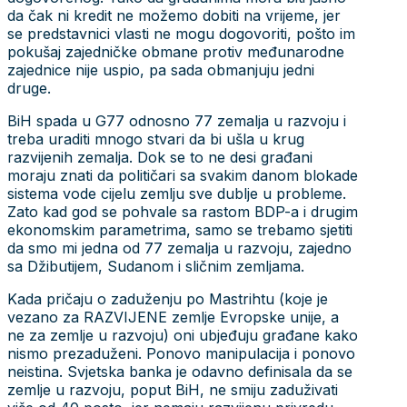
da čak ni kredit ne možemo dobiti na vrijeme, jer
se predstavnici vlasti ne mogu dogovoriti, pošto im
pokušaj zajedničke obmane protiv međunarodne
zajednice nije uspio, pa sada obmanjuju jedni
druge.
BiH spada u G77 odnosno 77 zemalja u razvoju i
treba uraditi mnogo stvari da bi ušla u krug
razvijenih zemalja. Dok se to ne desi građani
moraju znati da političari sa svakim danom blokade
sistema vode cijelu zemlju sve dublje u probleme.
Zato kad god se pohvale sa rastom BDP-a i drugim
ekonomskim parametrima, samo se trebamo sjetiti
da smo mi jedna od 77 zemalja u razvoju, zajedno
sa Džibutijem, Sudanom i sličnim zemljama.
Kada pričaju o zaduženju po Mastrihtu (koje je
vezano za RAZVIJENE zemlje Evropske unije, a
ne za zemlje u razvoju) oni ubjeđuju građane kako
nismo prezaduženi. Ponovo manipulacija i ponovo
neistina. Svjetska banka je odavno definisala da se
zemlje u razvoju, poput BiH, ne smiju zaduživati