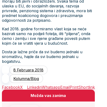
moraju biti javni i obrazloženi. Svaka tema od
ulaska u EU, do socijalnih davanja, razvoja
privrede, penzionog sistema i zdravstva, mora biti
predmet koalicionog dogovora i preuzimanja
odgovornosti za potpisano.
Kad 2018. godine formiramo vlast koja se neće
bazirati samo na podjeli fotelja, iliti “plijena”, onda
ćemo i zemlju i sve njene građane povesti putem
kojim će se vratiti vjera u budućnost.
Dosta je lažne priče da svi budemo jednaki u
siromaštvu, hajde da svi budemo jednaki u
bogatstvu.
8 Februara 2018
Kolumna/Blog
Facebook
X
Linkedin
Whatsapp
Email
Print
Shortlink
Možda vas zanima