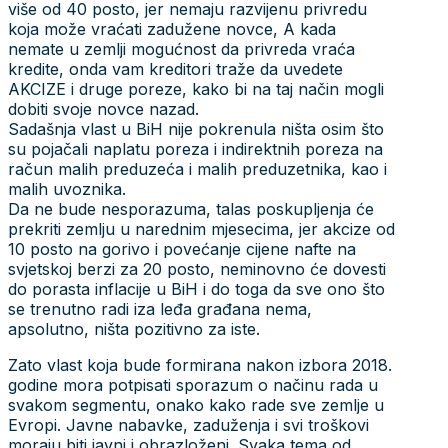
više od 40 posto, jer nemaju razvijenu privredu
koja može vraćati zadužene novce, A kada
nemate u zemlji mogućnost da privreda vraća
kredite, onda vam kreditori traže da uvedete
AKCIZE i druge poreze, kako bi na taj način mogli
dobiti svoje novce nazad.
Sadašnja vlast u BiH nije pokrenula ništa osim što
su pojačali naplatu poreza i indirektnih poreza na
račun malih preduzeća i malih preduzetnika, kao i
malih uvoznika.
Da ne bude nesporazuma, talas poskupljenja će
prekriti zemlju u narednim mjesecima, jer akcize od
10 posto na gorivo i povećanje cijene nafte na
svjetskoj berzi za 20 posto, neminovno će dovesti
do porasta inflacije u BiH i do toga da sve ono što
se trenutno radi iza leđa građana nema,
apsolutno, ništa pozitivno za iste.
Zato vlast koja bude formirana nakon izbora 2018.
godine mora potpisati sporazum o načinu rada u
svakom segmentu, onako kako rade sve zemlje u
Evropi. Javne nabavke, zaduženja i svi troškovi
moraju biti javni i obrazloženi. Svaka tema od