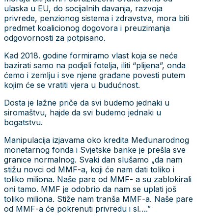
ulaska u EU, do socijalnih davanja, razvoja
privrede, penzionog sistema i zdravstva, mora biti
predmet koalicionog dogovora i preuzimanja
odgovornosti za potpisano.
Kad 2018. godine formiramo vlast koja se neće
bazirati samo na podjeli fotelja, iliti “plijena”, onda
ćemo i zemlju i sve njene građane povesti putem
kojim će se vratiti vjera u budućnost.
Dosta je lažne priče da svi budemo jednaki u
siromaštvu, hajde da svi budemo jednaki u
bogatstvu.
Manipulacija izjavama oko kredita Međunarodnog
monetarnog fonda i Svjetske banke je prešla sve
granice normalnog. Svaki dan slušamo „da nam
stižu novci od MMF-a, koji će nam dati toliko i
toliko miliona. Naše pare od MMF- a su zablokirali
oni tamo. MMF je odobrio da nam se uplati još
toliko miliona. Stiže nam tranša MMF-a. Naše pare
od MMF-a će pokrenuti privredu i sl….”