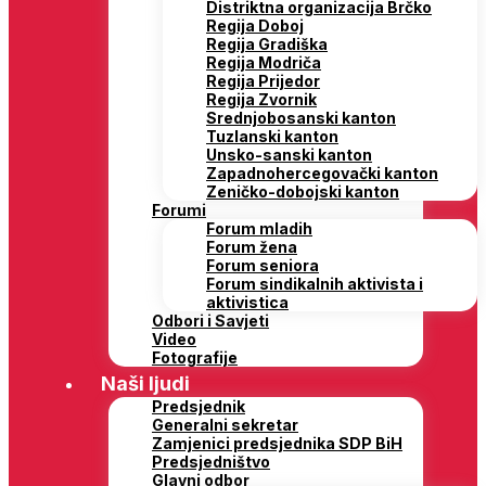
Distriktna organizacija Brčko
Regija Doboj
Regija Gradiška
Regija Modriča
Regija Prijedor
Regija Zvornik
Srednjobosanski kanton
Tuzlanski kanton
Unsko-sanski kanton
Zapadnohercegovački kanton
Zeničko-dobojski kanton
Forumi
Forum mladih
Forum žena
Forum seniora
Forum sindikalnih aktivista i
aktivistica
Odbori i Savjeti
Video
Fotografije
Naši ljudi
Predsjednik
Generalni sekretar
Zamjenici predsjednika SDP BiH
Predsjedništvo
Glavni odbor