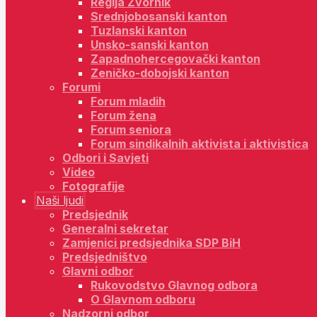
Regija Zvornik
Srednjobosanski kanton
Tuzlanski kanton
Unsko-sanski kanton
Zapadnohercegovački kanton
Zeničko-dobojski kanton
Forumi
Forum mladih
Forum žena
Forum seniora
Forum sindikalnih aktivista i aktivistica
Odbori i Savjeti
Video
Fotografije
Naši ljudi
Predsjednik
Generalni sekretar
Zamjenici predsjednika SDP BiH
Predsjedništvo
Glavni odbor
Rukovodstvo Glavnog odbora
O Glavnom odboru
Nadzorni odbor