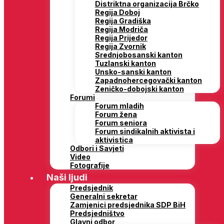
Distriktna organizacija Brčko
Regija Doboj
Regija Gradiška
Regija Modriča
Regija Prijedor
Regija Zvornik
Srednjobosanski kanton
Tuzlanski kanton
Unsko-sanski kanton
Zapadnohercegovački kanton
Zeničko-dobojski kanton
Forumi
Forum mladih
Forum žena
Forum seniora
Forum sindikalnih aktivista i
aktivistica
Odbori i Savjeti
Video
Fotografije
Naši ljudi
Predsjednik
Generalni sekretar
Zamjenici predsjednika SDP BiH
Predsjedništvo
Glavni odbor