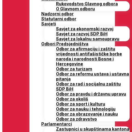
Rukovodstvo Glavnog odbora
O Glavnom odboru
Nadzorni odbor
Statutarni odbor
Savjeti
Savjet za ekonomski razvoj
Savjet za razvoj SDP BiH
Savjet za lokalnu samoupravu
Odbori Predsjedništva
Odbor za afirmaciju i zaštitu
vrijednosti antifašističke borbe
naroda i narodnosti Bosne i
Hercegovine
Odbor za turizam
Odbor za reformu ustava i ustavna
pitanja
Odbor za rad i socijalnu zaštitu
SDP BiH
Odbor za pravdu i državnu upravu
Odbor za okoliš
Odbor za sport i kulturu
Odbor za nauku i tehnologiju
Odbor za obrazovanje i nauku
Odbor za zdravstvo
Parlamentarci
Zastupnici u skupštinama kantona