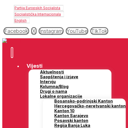
Partija Europskih Socijalista
Socijalistička Internacionala
English
Facebook
X
Instagram
YouTube
TikTok
Vijesti
Aktuelnosti
Saopštenja i izjave
Intervju
Kolumna/Blog
Drugi o nama
Lokalne organizacije
Bosansko-podrinjski Kanton
Hercegovačko-neretvanski kanton
Kanton 10
Kanton Sarajevo
Posavski kanton
Regija Banja Luka