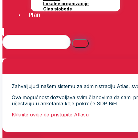
Lokalne organizacije
Glas slobode
Plan
Zahvaljujući našem sistemu za administraciju Atlas, svak
Ova mogućnost dozvoljava svim članovima da sami provj
učestvuju u anketama koje pokreće SDP BiH.
Kliknite ovdje da pristupite Atlasu