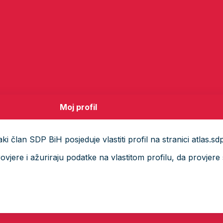
Moj profil
i član SDP BiH posjeduje vlastiti profil na stranici atlas.sd
ere i ažuriraju podatke na vlastitom profilu, da provjere s