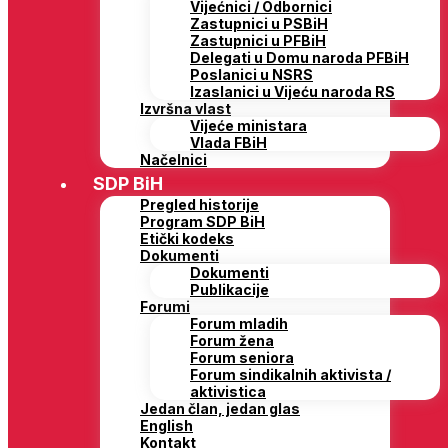
Vijećnici / Odbornici
Zastupnici u PSBiH
Zastupnici u PFBiH
Delegati u Domu naroda PFBiH
Poslanici u NSRS
Izaslanici u Vijeću naroda RS
Izvršna vlast
Vijeće ministara
Vlada FBiH
Načelnici
SDP BiH
Pregled historije
Program SDP BiH
Etički kodeks
Dokumenti
Dokumenti
Publikacije
Forumi
Forum mladih
Forum žena
Forum seniora
Forum sindikalnih aktivista /
aktivistica
Jedan član, jedan glas
English
Kontakt