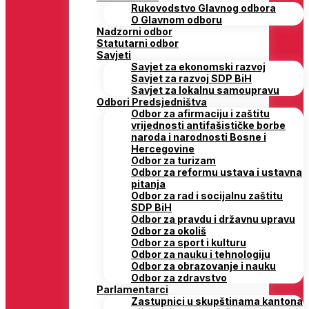
Rukovodstvo Glavnog odbora
O Glavnom odboru
Nadzorni odbor
Statutarni odbor
Savjeti
Savjet za ekonomski razvoj
Savjet za razvoj SDP BiH
Savjet za lokalnu samoupravu
Odbori Predsjedništva
Odbor za afirmaciju i zaštitu
vrijednosti antifašističke borbe
naroda i narodnosti Bosne i
Hercegovine
Odbor za turizam
Odbor za reformu ustava i ustavna
pitanja
Odbor za rad i socijalnu zaštitu
SDP BiH
Odbor za pravdu i državnu upravu
Odbor za okoliš
Odbor za sport i kulturu
Odbor za nauku i tehnologiju
Odbor za obrazovanje i nauku
Odbor za zdravstvo
Parlamentarci
Zastupnici u skupštinama kantona