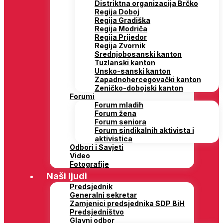
Distriktna organizacija Brčko
Regija Doboj
Regija Gradiška
Regija Modriča
Regija Prijedor
Regija Zvornik
Srednjobosanski kanton
Tuzlanski kanton
Unsko-sanski kanton
Zapadnohercegovački kanton
Zeničko-dobojski kanton
Forumi
Forum mladih
Forum žena
Forum seniora
Forum sindikalnih aktivista i
aktivistica
Odbori i Savjeti
Video
Fotografije
Naši ljudi
Predsjednik
Generalni sekretar
Zamjenici predsjednika SDP BiH
Predsjedništvo
Glavni odbor