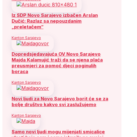
Iz SDP Novo Sarajevo izbačen Arslan
Dučić: Razlaz sa nepouzdanim
„preletačem“
Kanton Sarajevo
Dopredsjedavajuća OV Novo Sarajevo
Majda Kalamujić traži da se njena plaća
preusmjeri za pomoć djeci poginulih
boraca
Kanton Sarajevo
Novi ljudi za Novo Sarajevo borit će se za
bolje društvo kakvo svi zaslužujemo
Kanton Sarajevo
Samo novi ljudi mogu mijenjati smicalice