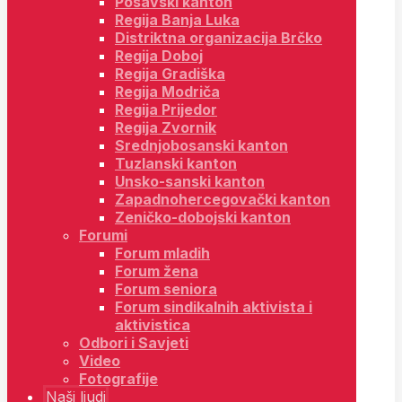
Posavski kanton
Regija Banja Luka
Distriktna organizacija Brčko
Regija Doboj
Regija Gradiška
Regija Modriča
Regija Prijedor
Regija Zvornik
Srednjobosanski kanton
Tuzlanski kanton
Unsko-sanski kanton
Zapadnohercegovački kanton
Zeničko-dobojski kanton
Forumi
Forum mladih
Forum žena
Forum seniora
Forum sindikalnih aktivista i
aktivistica
Odbori i Savjeti
Video
Fotografije
Naši ljudi