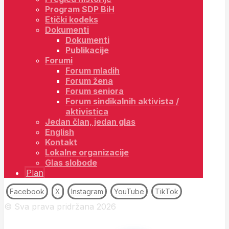
Program SDP BiH
Etički kodeks
Dokumenti
Dokumenti
Publikacije
Forumi
Forum mladih
Forum žena
Forum seniora
Forum sindikalnih aktivista /
aktivistica
Jedan član, jedan glas
English
Kontakt
Lokalne organizacije
Glas slobode
Plan
Facebook
X
Instagram
YouTube
TikTok
© Sva prava pridržana 2026