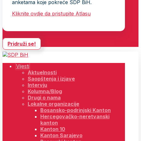
anketama koje pokreće SDP BiH.
Kliknite ovdje da pristupite Atlasu
Pridruži se!
Vijesti
Aktuelnosti
Saopštenja i izjave
Intervju
Kolumna/Blog
Drugi o nama
Lokalne organizacije
Bosansko-podrinjski Kanton
Hercegovačko-neretvanski
kanton
Kanton 10
Kanton Sarajevo