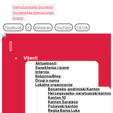
Partija Europskih Socijalista
Socijalistička Internacionala
English
Facebook
X
Instagram
YouTube
TikTok
Vijesti
Aktuelnosti
Saopštenja i izjave
Intervju
Kolumna/Blog
Drugi o nama
Lokalne organizacije
Bosansko-podrinjski Kanton
Hercegovačko-neretvanski kanton
Kanton 10
Kanton Sarajevo
Posavski kanton
Regija Banja Luka