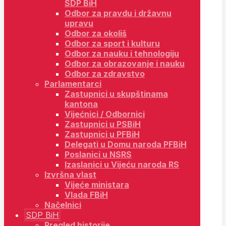
SDP BiH
Odbor za pravdu i državnu
upravu
Odbor za okoliš
Odbor za sport i kulturu
Odbor za nauku i tehnologiju
Odbor za obrazovanje i nauku
Odbor za zdravstvo
Parlamentarci
Zastupnici u skupštinama
kantona
Vijećnici / Odbornici
Zastupnici u PSBiH
Zastupnici u PFBiH
Delegati u Domu naroda PFBiH
Poslanici u NSRS
Izaslanici u Vijeću naroda RS
Izvršna vlast
Vijeće ministara
Vlada FBiH
Načelnici
SDP BiH
Pregled historije