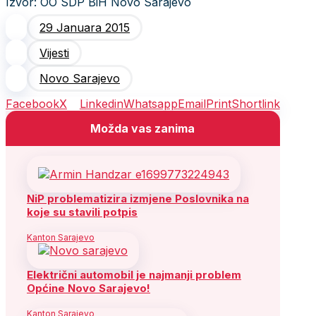
Izvor: OO SDP BiH Novo Sarajevo
29 Januara 2015
Vijesti
Novo Sarajevo
Facebook
X
Linkedin
Whatsapp
Email
Print
Shortlink
Možda vas zanima
NiP problematizira izmjene Poslovnika na
koje su stavili potpis
Kanton Sarajevo
Električni automobil je najmanji problem
Općine Novo Sarajevo!
Kanton Sarajevo