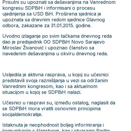
Prisutni su upoznati sa dešavanjima na Vanrednom
kongresu SDPBiH i informisani o procesu
ujedinjenja sa USD BiH. Proširena sjednica je
upoznata sa dnevnim redom sjednice Glavnog
odbora, zakazane za 31.01.2015. godine.
Uvodno izlaganje po svim tačkama dnevnog reda
dao je predsjednik OO SDPBiH Novo Sarajevo
Miroslav Živanović i upoznao članstvo sa
navedenim dešavanjima u okviru dnevnog reda.
Uslijedila je aktivna rasprava, u kojoj su učesnici
predstavili svoja razmišljanja u vezi sa održanim
Vanrednim kongresom, kao i sa aktuelnom
situacijom u kojoj se SDPBiH nalazi.
Učesnici u raspravi su, između ostalog, naglasili da
se SDPBiH mora vratiti osnovnim principima
socijaldemokratije.
Istaknuta je neophodnost boljeg informiranja i
komunikacije s članstvom, kao i otvaranje Partije