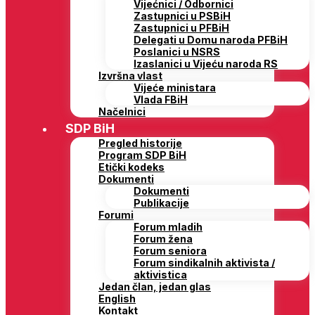
Vijećnici / Odbornici
Zastupnici u PSBiH
Zastupnici u PFBiH
Delegati u Domu naroda PFBiH
Poslanici u NSRS
Izaslanici u Vijeću naroda RS
Izvršna vlast
Vijeće ministara
Vlada FBiH
Načelnici
SDP BiH
Pregled historije
Program SDP BiH
Etički kodeks
Dokumenti
Dokumenti
Publikacije
Forumi
Forum mladih
Forum žena
Forum seniora
Forum sindikalnih aktivista /
aktivistica
Jedan član, jedan glas
English
Kontakt