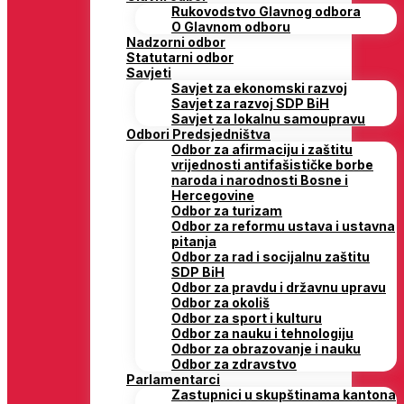
Rukovodstvo Glavnog odbora
O Glavnom odboru
Nadzorni odbor
Statutarni odbor
Savjeti
Savjet za ekonomski razvoj
Savjet za razvoj SDP BiH
Savjet za lokalnu samoupravu
Odbori Predsjedništva
Odbor za afirmaciju i zaštitu
vrijednosti antifašističke borbe
naroda i narodnosti Bosne i
Hercegovine
Odbor za turizam
Odbor za reformu ustava i ustavna
pitanja
Odbor za rad i socijalnu zaštitu
SDP BiH
Odbor za pravdu i državnu upravu
Odbor za okoliš
Odbor za sport i kulturu
Odbor za nauku i tehnologiju
Odbor za obrazovanje i nauku
Odbor za zdravstvo
Parlamentarci
Zastupnici u skupštinama kantona