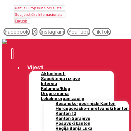
Partija Europskih Socijalista
Socijalistička Internacionala
English
Facebook
X
Instagram
YouTube
TikTok
Vijesti
Aktuelnosti
Saopštenja i izjave
Intervju
Kolumna/Blog
Drugi o nama
Lokalne organizacije
Bosansko-podrinjski Kanton
Hercegovačko-neretvanski kanton
Kanton 10
Kanton Sarajevo
Posavski kanton
Regija Banja Luka