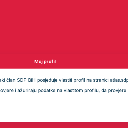
Moj profil
i član SDP BiH posjeduje vlastiti profil na stranici atlas.sd
ere i ažuriraju podatke na vlastitom profilu, da provjere s