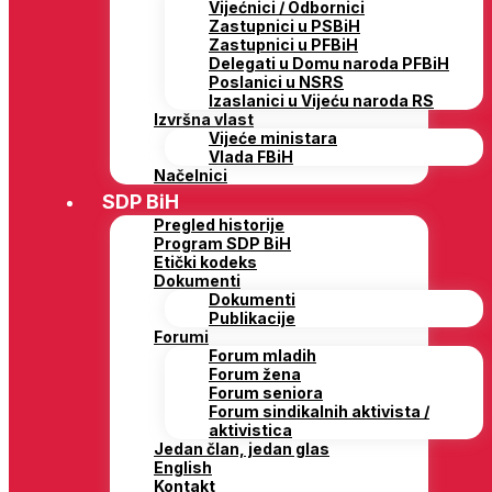
Vijećnici / Odbornici
Zastupnici u PSBiH
Zastupnici u PFBiH
Delegati u Domu naroda PFBiH
Poslanici u NSRS
Izaslanici u Vijeću naroda RS
Izvršna vlast
Vijeće ministara
Vlada FBiH
Načelnici
SDP BiH
Pregled historije
Program SDP BiH
Etički kodeks
Dokumenti
Dokumenti
Publikacije
Forumi
Forum mladih
Forum žena
Forum seniora
Forum sindikalnih aktivista /
aktivistica
Jedan član, jedan glas
English
Kontakt