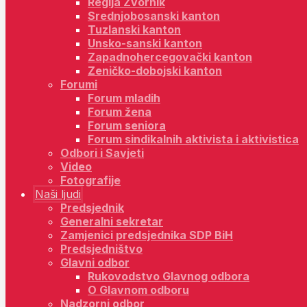
Regija Zvornik
Srednjobosanski kanton
Tuzlanski kanton
Unsko-sanski kanton
Zapadnohercegovački kanton
Zeničko-dobojski kanton
Forumi
Forum mladih
Forum žena
Forum seniora
Forum sindikalnih aktivista i aktivistica
Odbori i Savjeti
Video
Fotografije
Naši ljudi
Predsjednik
Generalni sekretar
Zamjenici predsjednika SDP BiH
Predsjedništvo
Glavni odbor
Rukovodstvo Glavnog odbora
O Glavnom odboru
Nadzorni odbor