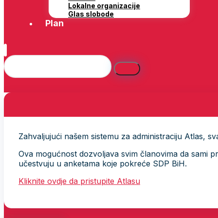
Lokalne organizacije
Glas slobode
Plan
Zahvaljujući našem sistemu za administraciju Atlas, svak
Ova mogućnost dozvoljava svim članovima da sami provj
učestvuju u anketama koje pokreće SDP BiH.
Kliknite ovdje da pristupite Atlasu