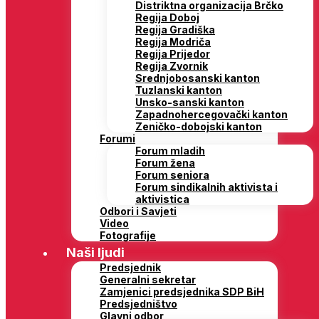
Distriktna organizacija Brčko
Regija Doboj
Regija Gradiška
Regija Modriča
Regija Prijedor
Regija Zvornik
Srednjobosanski kanton
Tuzlanski kanton
Unsko-sanski kanton
Zapadnohercegovački kanton
Zeničko-dobojski kanton
Forumi
Forum mladih
Forum žena
Forum seniora
Forum sindikalnih aktivista i
aktivistica
Odbori i Savjeti
Video
Fotografije
Naši ljudi
Predsjednik
Generalni sekretar
Zamjenici predsjednika SDP BiH
Predsjedništvo
Glavni odbor