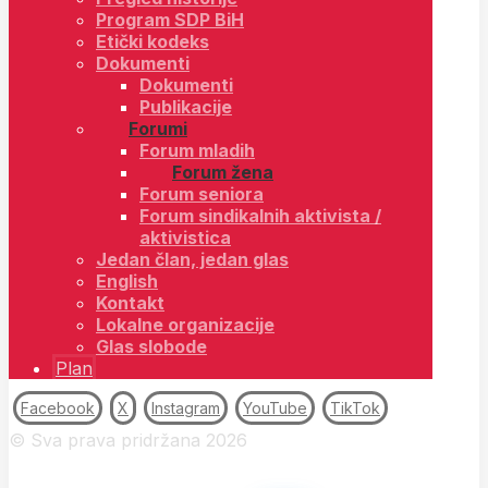
Program SDP BiH
Etički kodeks
Dokumenti
Dokumenti
Publikacije
Forumi
Forum mladih
Forum žena
Forum seniora
Forum sindikalnih aktivista /
aktivistica
Jedan član, jedan glas
English
Kontakt
Lokalne organizacije
Glas slobode
Plan
Facebook
X
Instagram
YouTube
TikTok
© Sva prava pridržana 2026