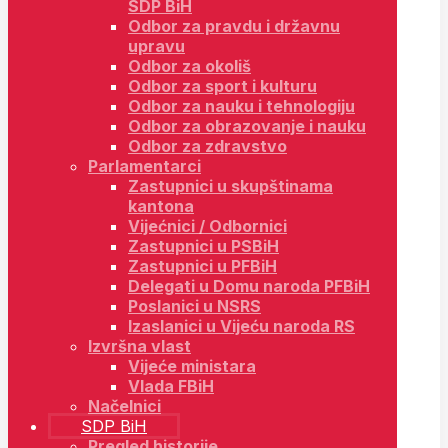
SDP BiH
Odbor za pravdu i državnu
upravu
Odbor za okoliš
Odbor za sport i kulturu
Odbor za nauku i tehnologiju
Odbor za obrazovanje i nauku
Odbor za zdravstvo
Parlamentarci
Zastupnici u skupštinama
kantona
Vijećnici / Odbornici
Zastupnici u PSBiH
Zastupnici u PFBiH
Delegati u Domu naroda PFBiH
Poslanici u NSRS
Izaslanici u Vijeću naroda RS
Izvršna vlast
Vijeće ministara
Vlada FBiH
Načelnici
SDP BiH
Pregled historije