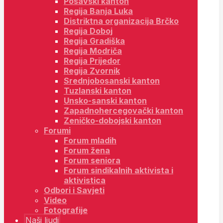
Posavski kanton
Regija Banja Luka
Distriktna organizacija Brčko
Regija Doboj
Regija Gradiška
Regija Modriča
Regija Prijedor
Regija Zvornik
Srednjobosanski kanton
Tuzlanski kanton
Unsko-sanski kanton
Zapadnohercegovački kanton
Zeničko-dobojski kanton
Forumi
Forum mladih
Forum žena
Forum seniora
Forum sindikalnih aktivista i
aktivistica
Odbori i Savjeti
Video
Fotografije
Naši ljudi