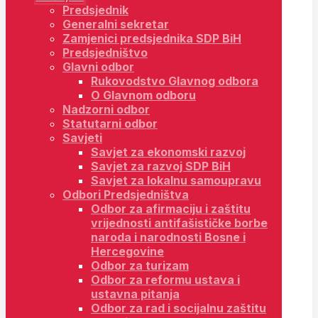
Predsjednik
Generalni sekretar
Zamjenici predsjednika SDP BiH
Predsjedništvo
Glavni odbor
Rukovodstvo Glavnog odbora
O Glavnom odboru
Nadzorni odbor
Statutarni odbor
Savjeti
Savjet za ekonomski razvoj
Savjet za razvoj SDP BiH
Savjet za lokalnu samoupravu
Odbori Predsjedništva
Odbor za afirmaciju i zaštitu
vrijednosti antifašističke borbe
naroda i narodnosti Bosne i
Hercegovine
Odbor za turizam
Odbor za reformu ustava i
ustavna pitanja
Odbor za rad i socijalnu zaštitu