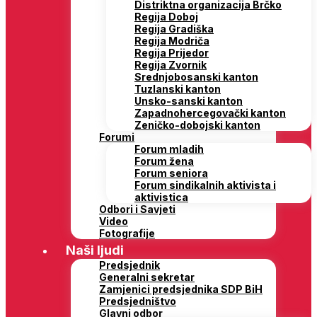
Distriktna organizacija Brčko
Regija Doboj
Regija Gradiška
Regija Modriča
Regija Prijedor
Regija Zvornik
Srednjobosanski kanton
Tuzlanski kanton
Unsko-sanski kanton
Zapadnohercegovački kanton
Zeničko-dobojski kanton
Forumi
Forum mladih
Forum žena
Forum seniora
Forum sindikalnih aktivista i
aktivistica
Odbori i Savjeti
Video
Fotografije
Naši ljudi
Predsjednik
Generalni sekretar
Zamjenici predsjednika SDP BiH
Predsjedništvo
Glavni odbor