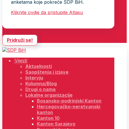
anketama koje pokreće SDP BiH.
Kliknite ovdje da pristupite Atlasu
Pridruži se!
Vijesti
Aktuelnosti
Saopštenja i izjave
Intervju
Kolumna/Blog
Drugi o nama
Lokalne organizacije
Bosansko-podrinjski Kanton
Hercegovačko-neretvanski
kanton
Kanton 10
Kanton Sarajevo