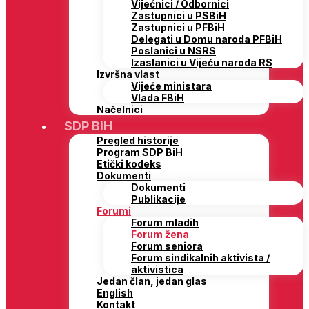
Vijećnici / Odbornici
Zastupnici u PSBiH
Zastupnici u PFBiH
Delegati u Domu naroda PFBiH
Poslanici u NSRS
Izaslanici u Vijeću naroda RS
Izvršna vlast
Vijeće ministara
Vlada FBiH
Načelnici
SDP BiH
Pregled historije
Program SDP BiH
Etički kodeks
Dokumenti
Dokumenti
Publikacije
Forumi
Forum mladih
Forum žena
Forum seniora
Forum sindikalnih aktivista /
aktivistica
Jedan član, jedan glas
English
Kontakt