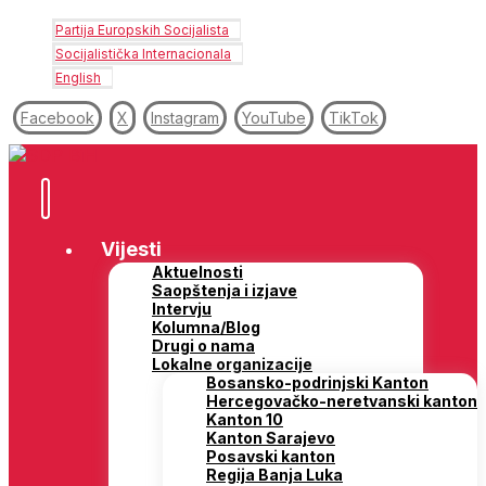
Partija Europskih Socijalista
Socijalistička Internacionala
English
Facebook
X
Instagram
YouTube
TikTok
Vijesti
Aktuelnosti
Saopštenja i izjave
Intervju
Kolumna/Blog
Drugi o nama
Lokalne organizacije
Bosansko-podrinjski Kanton
Hercegovačko-neretvanski kanton
Kanton 10
Kanton Sarajevo
Posavski kanton
Regija Banja Luka