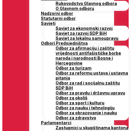
Rukovodstvo Glavnog odbora
O Glavnom odboru
Nadzorni odbor
Statutarni odbor
Savjeti
Savjet za ekonomski razvoj
Savjet za razvoj SDP BiH
Savjet za lokalnu samoupravu
Odbori Predsjedništva
Odbor za afirmaciju i zaštitu
vrijednosti antifašističke borbe
naroda i narodnosti Bosne i
Hercegovine
Odbor za turizam
Odbor za reformu ustava i ustavna
pitanja
Odbor za rad i socijalnu zaštitu
SDP BiH
Odbor za pravdu i državnu upravu
Odbor za okoliš
Odbor za sport i kulturu
Odbor za nauku i tehnologiju
Odbor za obrazovanje i nauku
Odbor za zdravstvo
Parlamentarci
Zastupnici u skupštinama kantona