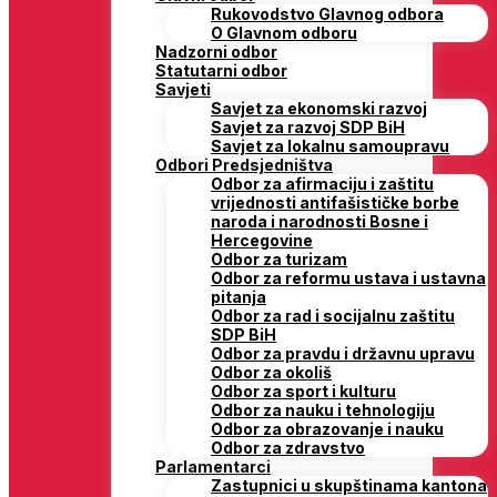
Rukovodstvo Glavnog odbora
O Glavnom odboru
Nadzorni odbor
Statutarni odbor
Savjeti
Savjet za ekonomski razvoj
Savjet za razvoj SDP BiH
Savjet za lokalnu samoupravu
Odbori Predsjedništva
Odbor za afirmaciju i zaštitu
vrijednosti antifašističke borbe
naroda i narodnosti Bosne i
Hercegovine
Odbor za turizam
Odbor za reformu ustava i ustavna
pitanja
Odbor za rad i socijalnu zaštitu
SDP BiH
Odbor za pravdu i državnu upravu
Odbor za okoliš
Odbor za sport i kulturu
Odbor za nauku i tehnologiju
Odbor za obrazovanje i nauku
Odbor za zdravstvo
Parlamentarci
Zastupnici u skupštinama kantona