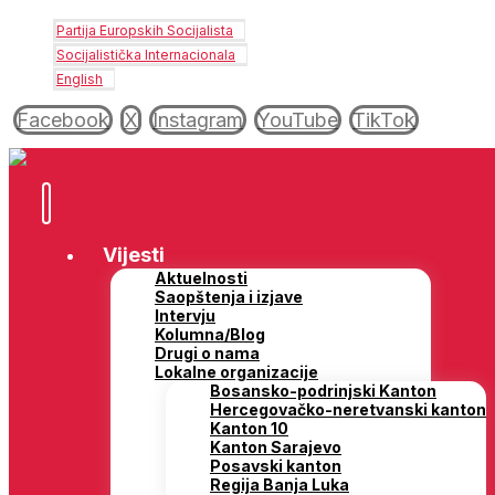
Partija Europskih Socijalista
Socijalistička Internacionala
English
Facebook
X
Instagram
YouTube
TikTok
Vijesti
Aktuelnosti
Saopštenja i izjave
Intervju
Kolumna/Blog
Drugi o nama
Lokalne organizacije
Bosansko-podrinjski Kanton
Hercegovačko-neretvanski kanton
Kanton 10
Kanton Sarajevo
Posavski kanton
Regija Banja Luka