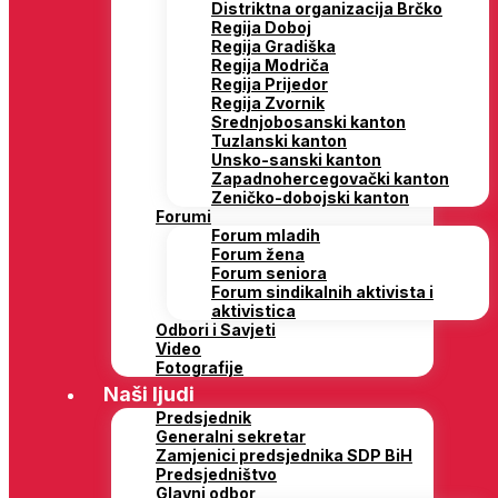
Distriktna organizacija Brčko
Regija Doboj
Regija Gradiška
Regija Modriča
Regija Prijedor
Regija Zvornik
Srednjobosanski kanton
Tuzlanski kanton
Unsko-sanski kanton
Zapadnohercegovački kanton
Zeničko-dobojski kanton
Forumi
Forum mladih
Forum žena
Forum seniora
Forum sindikalnih aktivista i
aktivistica
Odbori i Savjeti
Video
Fotografije
Naši ljudi
Predsjednik
Generalni sekretar
Zamjenici predsjednika SDP BiH
Predsjedništvo
Glavni odbor