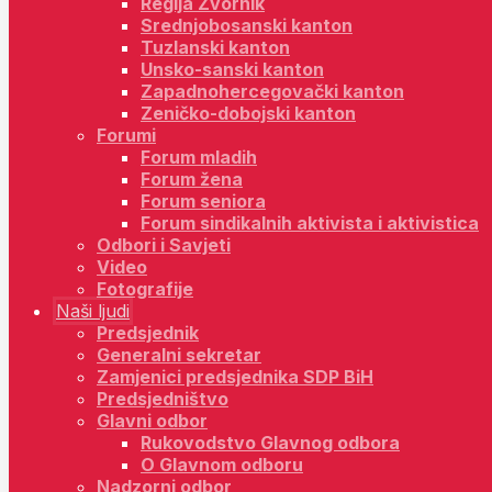
Regija Zvornik
Srednjobosanski kanton
Tuzlanski kanton
Unsko-sanski kanton
Zapadnohercegovački kanton
Zeničko-dobojski kanton
Forumi
Forum mladih
Forum žena
Forum seniora
Forum sindikalnih aktivista i aktivistica
Odbori i Savjeti
Video
Fotografije
Naši ljudi
Predsjednik
Generalni sekretar
Zamjenici predsjednika SDP BiH
Predsjedništvo
Glavni odbor
Rukovodstvo Glavnog odbora
O Glavnom odboru
Nadzorni odbor