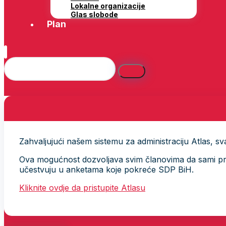
Lokalne organizacije
Glas slobode
Plan
Zahvaljujući našem sistemu za administraciju Atlas, svak
Ova mogućnost dozvoljava svim članovima da sami provj
učestvuju u anketama koje pokreće SDP BiH.
Kliknite ovdje da pristupite Atlasu