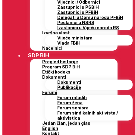
Vijećnici / Odbornici
Zastupnici u PSBiH
Zastupnici u PFBiH
Delegati u Domu naroda PFBiH
Poslanici u NSRS
Izaslanici u Vijeću naroda RS
Izvršna vlast
Vijeće ministara
Vlada FBiH
Načelnici
SDP BiH
Pregled historije
Program SDP BiH
Etički kodeks
Dokumenti
Dokumenti
Publikacije
Forumi
Forum mladih
Forum žena
Forum seniora
Forum sindikalnih aktivista /
aktivistica
Jedan član, jedan glas
English
Kontakt