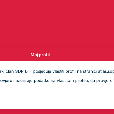
Moj profil
i član SDP BiH posjeduje vlastiti profil na stranici atlas.sd
ere i ažuriraju podatke na vlastitom profilu, da provjere s