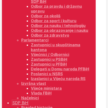
SDP BiH
Odbor za pravdu i državnu
upravu
Odbor za okoliš
Odbor za sport i kulturu
Odbor za nauku i tehnologiju
Odbor za obrazovanje i nauku
Odbor za zdravstvo
Parlamentarci
Zastupnici u skupštinama
kantona
Vijećnici / Odbornici
Zastupnici u PSBiH
Zastupnici u PFBiH
Delegati u Domu naroda PFBiH
Poslanici u NSRS
Izaslanici u Vijeću naroda RS
Izvršna vlast
Vijeće ministara
Vlada FBiH
Načelnici
SDP BiH
Pregled historije