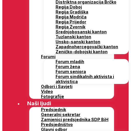
Distriktna organizacija Brčko
Regija Doboj
Regija Gradiška
Regija Modriča
Regija Prijedor
Regija Zvornik
Srednjobosanski kanton
Tuzlanski kanton
Unsko-sanski kanton
Zapadnohercegovački kanton
Zeničko-dobojski kanton
Forumi
Forum mladih
Forum žena
Forum seniora
Forum sindikalnih aktivista i
aktivistica
Odbori i Savjeti
Video
Fotografije
Naši ljudi
Predsjednik
Generalni sekretar
Zamjenici predsjednika SDP BiH
Predsjedništvo
Glavni odbor