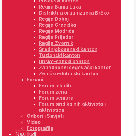
Posavski kanton
Regija Banja Luka
Distriktna organizacija Brčko
Regija Doboj
Regija Gradiška
Regija Modriča
Regija Prijedor
Regija Zvornik
Srednjobosanski kanton
Tuzlanski kanton
Unsko-sanski kanton
Zapadnohercegovački kanton
Zeničko-dobojski kanton
Forumi
Forum mladih
Forum žena
Forum seniora
Forum sindikalnih aktivista i
aktivistica
Odbori i Savjeti
Video
Fotografije
Naši ljudi