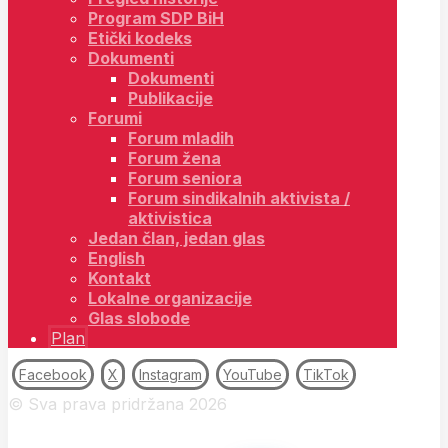
Program SDP BiH
Etički kodeks
Dokumenti
Dokumenti
Publikacije
Forumi
Forum mladih
Forum žena
Forum seniora
Forum sindikalnih aktivista /
aktivistica
Jedan član, jedan glas
English
Kontakt
Lokalne organizacije
Glas slobode
Plan
Facebook
X
Instagram
YouTube
TikTok
© Sva prava pridržana 2026