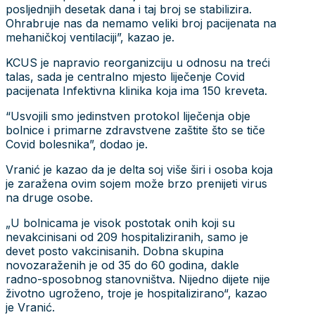
posljednjih desetak dana i taj broj se stabilizira.
Ohrabruje nas da nemamo veliki broj pacijenata na
mehaničkoj ventilaciji”, kazao je.
KCUS je napravio reorganizciju u odnosu na treći
talas, sada je centralno mjesto liječenje Covid
pacijenata Infektivna klinika koja ima 150 kreveta.
“Usvojili smo jedinstven protokol liječenja obje
bolnice i primarne zdravstvene zaštite što se tiče
Covid bolesnika”, dodao je.
Vranić je kazao da je delta soj više širi i osoba koja
je zaražena ovim sojem može brzo prenijeti virus
na druge osobe.
„U bolnicama je visok postotak onih koji su
nevakcinisani od 209 hospitaliziranih, samo je
devet posto vakcinisanih. Dobna skupina
novozaraženih je od 35 do 60 godina, dakle
radno-sposobnog stanovništva. Nijedno dijete nije
životno ugroženo, troje je hospitalizirano“, kazao
je Vranić.