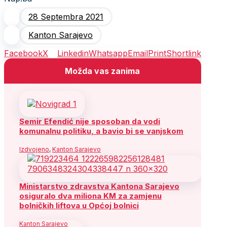
28 Septembra 2021
Kanton Sarajevo
Facebook
X
Linkedin
Whatsapp
Email
Print
Shortlink
Možda vas zanima
Semir Efendić nije sposoban da vodi
komunalnu politiku, a bavio bi se vanjskom
Izdvojeno
,
Kanton Sarajevo
Ministarstvo zdravstva Kantona Sarajevo
osiguralo dva miliona KM za zamjenu
bolničkih liftova u Općoj bolnici
Kanton Sarajevo