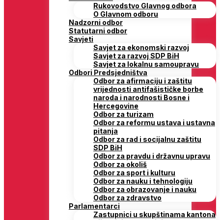
Rukovodstvo Glavnog odbora
O Glavnom odboru
Nadzorni odbor
Statutarni odbor
Savjeti
Savjet za ekonomski razvoj
Savjet za razvoj SDP BiH
Savjet za lokalnu samoupravu
Odbori Predsjedništva
Odbor za afirmaciju i zaštitu
vrijednosti antifašističke borbe
naroda i narodnosti Bosne i
Hercegovine
Odbor za turizam
Odbor za reformu ustava i ustavna
pitanja
Odbor za rad i socijalnu zaštitu
SDP BiH
Odbor za pravdu i državnu upravu
Odbor za okoliš
Odbor za sport i kulturu
Odbor za nauku i tehnologiju
Odbor za obrazovanje i nauku
Odbor za zdravstvo
Parlamentarci
Zastupnici u skupštinama kantona