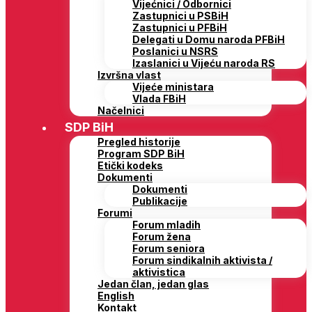
Vijećnici / Odbornici
Zastupnici u PSBiH
Zastupnici u PFBiH
Delegati u Domu naroda PFBiH
Poslanici u NSRS
Izaslanici u Vijeću naroda RS
Izvršna vlast
Vijeće ministara
Vlada FBiH
Načelnici
SDP BiH
Pregled historije
Program SDP BiH
Etički kodeks
Dokumenti
Dokumenti
Publikacije
Forumi
Forum mladih
Forum žena
Forum seniora
Forum sindikalnih aktivista /
aktivistica
Jedan član, jedan glas
English
Kontakt