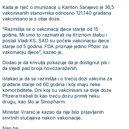
Kada je riječ o imunizaciji u Kanton Sarajevo je 36,5
vakcinisanih stanovnika odnosno 121.140 građana
vakcinisano je s obje doze.
“Razmišlja se o vakcinaciji djece starije od 15
godina. Mi smo to razmatrali na Kriznom štabu i
poslali Vladi KS. SAD su počele vakcinaciju djece
starije od 5 godina. FDA priznaje jedino Pfizer za
vakcinaciju djece”, kazao je.
Dodao je da krivulja pokazuje da je dostignut pik i
da slijedi pad broja novozaraženih.
Istakao je da se razmišlja i o trećoj dozi vakcina za
građane starije od 60 godina i koji imaju neke
komorbiditete. Oni koji su vakcinisani sa dvije doze
Pfizera trebali bi kao treću dozu primiti neku
drugu, kao što je Sinopharm.
Ministar Vranić je kazao da nije bilo prijavljenih
smrtnih slučajeva nakon vakcinacije.
Nap.ba