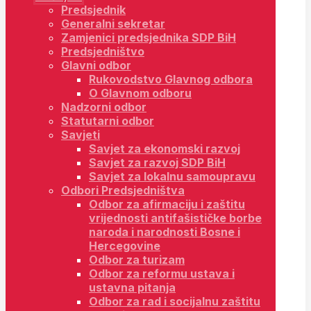
Predsjednik
Generalni sekretar
Zamjenici predsjednika SDP BiH
Predsjedništvo
Glavni odbor
Rukovodstvo Glavnog odbora
O Glavnom odboru
Nadzorni odbor
Statutarni odbor
Savjeti
Savjet za ekonomski razvoj
Savjet za razvoj SDP BiH
Savjet za lokalnu samoupravu
Odbori Predsjedništva
Odbor za afirmaciju i zaštitu
vrijednosti antifašističke borbe
naroda i narodnosti Bosne i
Hercegovine
Odbor za turizam
Odbor za reformu ustava i
ustavna pitanja
Odbor za rad i socijalnu zaštitu