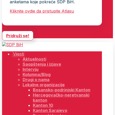
anketama koje pokreće SDP BiH.
Kliknite ovdje da pristupite Atlasu
Pridruži se!
Vijesti
Aktuelnosti
Saopštenja i izjave
Intervju
Kolumna/Blog
Drugi o nama
Lokalne organizacije
Bosansko-podrinjski Kanton
Hercegovačko-neretvanski
kanton
Kanton 10
Kanton Sarajevo