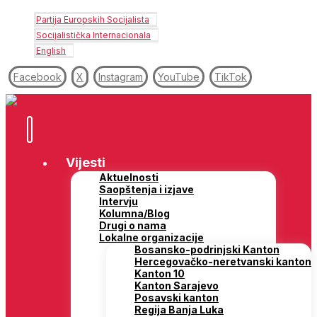
Partija Europskih Socijalista
Socijalistička Internacionala
English
Facebook
X
Instagram
YouTube
TikTok
Vijesti
Aktuelnosti
Saopštenja i izjave
Intervju
Kolumna/Blog
Drugi o nama
Lokalne organizacije
Bosansko-podrinjski Kanton
Hercegovačko-neretvanski kanton
Kanton 10
Kanton Sarajevo
Posavski kanton
Regija Banja Luka