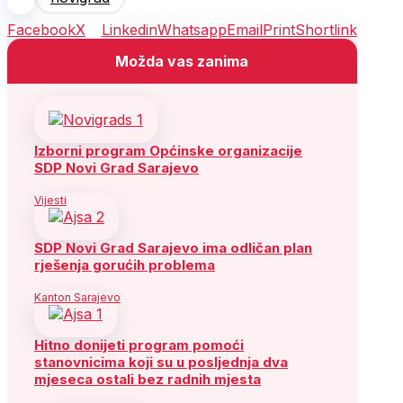
Facebook
X
Linkedin
Whatsapp
Email
Print
Shortlink
Možda vas zanima
Izborni program Općinske organizacije
SDP Novi Grad Sarajevo
Vijesti
SDP Novi Grad Sarajevo ima odličan plan
rješenja gorućih problema
Kanton Sarajevo
Hitno donijeti program pomoći
stanovnicima koji su u posljednja dva
mjeseca ostali bez radnih mjesta