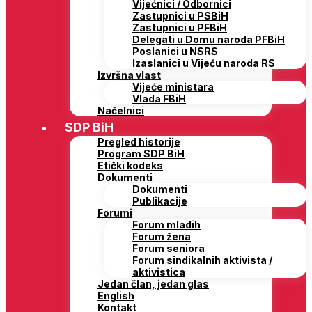
Vijećnici / Odbornici
Zastupnici u PSBiH
Zastupnici u PFBiH
Delegati u Domu naroda PFBiH
Poslanici u NSRS
Izaslanici u Vijeću naroda RS
Izvršna vlast
Vijeće ministara
Vlada FBiH
Načelnici
SDP BiH
Pregled historije
Program SDP BiH
Etički kodeks
Dokumenti
Dokumenti
Publikacije
Forumi
Forum mladih
Forum žena
Forum seniora
Forum sindikalnih aktivista /
aktivistica
Jedan član, jedan glas
English
Kontakt