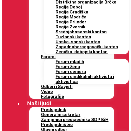
Distriktna organizacija Brčko
Regija Doboj
Regija Gradiška
Regija Modriča
Regija Prijedor
Regija Zvornik
Srednjobosanski kanton
Tuzlanski kanton
Unsko-sanski kanton
Zapadnohercegovački kanton
Zeničko-dobojski kanton
Forumi
Forum mladih
Forum žena
Forum seniora
Forum sindikalnih aktivista i
aktivistica
Odbori i Savjeti
Video
Fotografije
Naši ljudi
Predsjednik
Generalni sekretar
Zamjenici predsjednika SDP BiH
Predsjedništvo
Glavni odbor