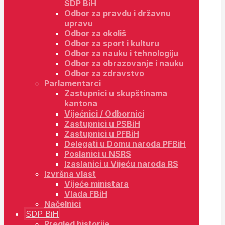
SDP BiH
Odbor za pravdu i državnu
upravu
Odbor za okoliš
Odbor za sport i kulturu
Odbor za nauku i tehnologiju
Odbor za obrazovanje i nauku
Odbor za zdravstvo
Parlamentarci
Zastupnici u skupštinama
kantona
Vijećnici / Odbornici
Zastupnici u PSBiH
Zastupnici u PFBiH
Delegati u Domu naroda PFBiH
Poslanici u NSRS
Izaslanici u Vijeću naroda RS
Izvršna vlast
Vijeće ministara
Vlada FBiH
Načelnici
SDP BiH
Pregled historije