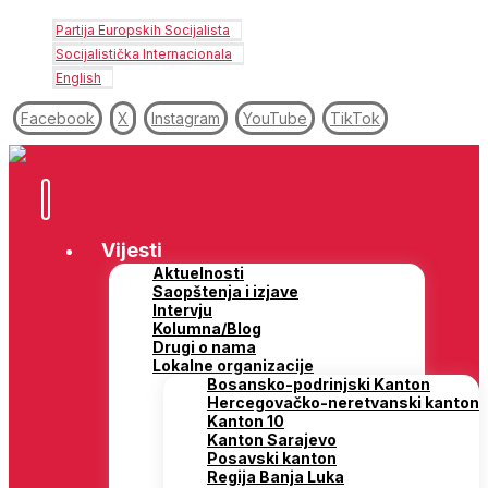
Partija Europskih Socijalista
Socijalistička Internacionala
English
Facebook
X
Instagram
YouTube
TikTok
Vijesti
Aktuelnosti
Saopštenja i izjave
Intervju
Kolumna/Blog
Drugi o nama
Lokalne organizacije
Bosansko-podrinjski Kanton
Hercegovačko-neretvanski kanton
Kanton 10
Kanton Sarajevo
Posavski kanton
Regija Banja Luka