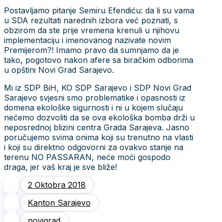
Postavljamo pitanje Semiru Efendiću: da li su vama
u SDA rezultati narednih izbora već poznati, s
obzirom da ste prije vremena krenuli u njihovu
implementaciju i imenovanog nazivate novim
Premijerom?! Imamo pravo da sumnjamo da je
tako, pogotovo nakon afere sa biračkim odborima
u opštini Novi Grad Sarajevo.
Mi iz SDP BiH, KO SDP Sarajevo i SDP Novi Grad
Sarajevo svjesni smo problematike i opasnosti iz
domena ekološke sigurnosti i ni u kojem slučaju
nećemo dozvoliti da se ova ekološka bomba drži u
neposrednoj blizini centra Grada Sarajeva. Jasno
poručujemo svima onima koji su trenutno na vlasti
i koji su direktno odgovorni za ovakvo stanje na
terenu NO PASSARAN, neće moći gospodo
draga, jer vaš kraj je sve bliže!
2 Oktobra 2018
Kanton Sarajevo
novigrad