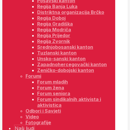
Posavski kanton
Regija Banja Luka
Distriktna organizacija Brčko
Regija Doboj
Regija Gradiška
Regija Modriča
Regija Prijedor
Regija Zvornik
Srednjobosanski kanton
Tuzlanski kanton
Unsko-sanski kanton
Zapadnohercegovački kanton
Zeničko-dobojski kanton
Forumi
Forum mladih
Forum žena
Forum seniora
Forum sindikalnih aktivista i
aktivistica
Odbori i Savjeti
Video
Fotografije
Naši ljudi