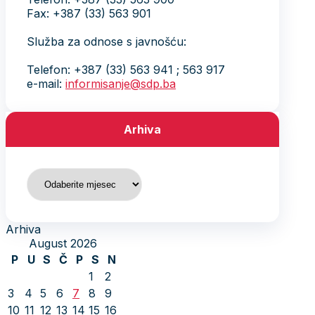
Fax: +387 (33) 563 901
Služba za odnose s javnošću:
Telefon: +387 (33) 563 941 ; 563 917
e-mail:
informisanje@sdp.ba
Arhiva
Arhiva
Arhiva
August 2026
P
U
S
Č
P
S
N
1
2
3
4
5
6
7
8
9
10
11
12
13
14
15
16