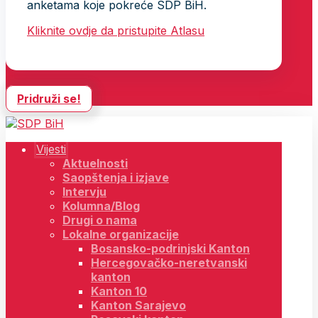
anketama koje pokreće SDP BiH.
Kliknite ovdje da pristupite Atlasu
Pridruži se!
Vijesti
Aktuelnosti
Saopštenja i izjave
Intervju
Kolumna/Blog
Drugi o nama
Lokalne organizacije
Bosansko-podrinjski Kanton
Hercegovačko-neretvanski
kanton
Kanton 10
Kanton Sarajevo