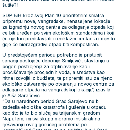
šutite?!
SDP BiH kroz svoj Plan 10 prioritetnim smatra
pripremu nove, vangradske, nenaseljene lokacije
za izgradnju novog centra za odlaganje otpada koji
ce biti uređen po svim ekološkim standardima i koji
će ujedno predstavljati i reciklažni centar, a i mjesto
gdje će biorazgradivi otpad biti kompostiran.
U predstojećem periodu potrebno je pristupiti
sanaciji postojeće deponije Smiljevići, stavljanju u
pogon postrojenja za otplinjavanje kao i
pročišćavanje procjednih voda, a sredstva kao
hitna izdvojiti iz budžeta, te pripremiti istu za njeno
ekološko zatvaranje po otvaranju novog centra za
odlaganje otpada na vangradskoj lokaciji.”, izjavila
je Ajša Saračević
“Da u narednom period Grad Sarajevo ne bi
zadesila ekološka katastrofa i gušenje u otpadu
kao što je to bio slučaj sa talijanskim gradom
Napuljem, mi svi skupa moramo insistirati na
rješavanju ovog gorućeg problema po