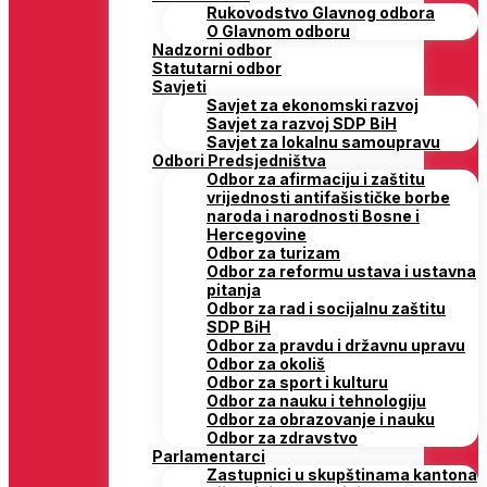
Rukovodstvo Glavnog odbora
O Glavnom odboru
Nadzorni odbor
Statutarni odbor
Savjeti
Savjet za ekonomski razvoj
Savjet za razvoj SDP BiH
Savjet za lokalnu samoupravu
Odbori Predsjedništva
Odbor za afirmaciju i zaštitu
vrijednosti antifašističke borbe
naroda i narodnosti Bosne i
Hercegovine
Odbor za turizam
Odbor za reformu ustava i ustavna
pitanja
Odbor za rad i socijalnu zaštitu
SDP BiH
Odbor za pravdu i državnu upravu
Odbor za okoliš
Odbor za sport i kulturu
Odbor za nauku i tehnologiju
Odbor za obrazovanje i nauku
Odbor za zdravstvo
Parlamentarci
Zastupnici u skupštinama kantona