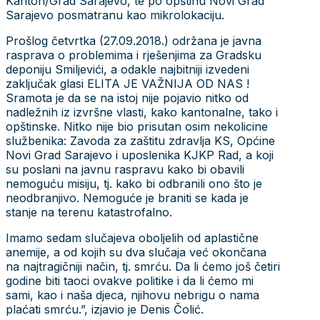
Kanton/Grad Sarajevo, te po opštinu Novi Grad
Sarajevo posmatranu kao mikrolokaciju.
Prošlog četvrtka (27.09.2018.) održana je javna
rasprava o problemima i rješenjima za Gradsku
deponiju Smiljevići, a odakle najbitniji izvedeni
zaključak glasi ELITA JE VAŽNIJA OD NAS !
Sramota je da se na istoj nije pojavio nitko od
nadležnih iz izvršne vlasti, kako kantonalne, tako i
opštinske. Nitko nije bio prisutan osim nekolicine
službenika: Zavoda za zaštitu zdravlja KS, Općine
Novi Grad Sarajevo i uposlenika KJKP Rad, a koji
su poslani na javnu raspravu kako bi obavili
nemoguću misiju, tj. kako bi odbranili ono što je
neodbranjivo. Nemoguće je braniti se kada je
stanje na terenu katastrofalno.
Imamo sedam slučajeva oboljelih od aplastične
anemije, a od kojih su dva slučaja već okončana
na najtragičniji način, tj. smrću. Da li ćemo još četiri
godine biti taoci ovakve politike i da li ćemo mi
sami, kao i naša djeca, njihovu nebrigu o nama
plaćati smrću.”, izjavio je Denis Čolić.