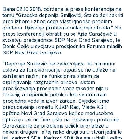
Dana 02.10.2018. održana je press konferencija na
temu “Gradska deponija Smiljevići; Šta se želi sakriti
pred izbore i zbog čega vlast ignoriše problem
građana. Rješenje problema odlaganja otpada.” Na
press konferenciji obratili su se Ajša Saračević u
svojstvu predsjednice SDP Novi Grad Sarajevo, te
Denis Čolić u svojstvu predsjednika Foruma mladih
SDP Novi Grad Sarajevo.
“Deponija Smiljevići ne zadovoljava niti minimum
uslova za funckionisanje: otpad se ne odlaže na
sanitaran način, ne funkcionira sistem za
otplinjavanje razgradnih plinova, sistem
pročišćavanja procjednih voda također nije u
funkciji, a Lepenički potok u koji se dreniraju
procjedne vode je izvor zaraze. Svjedoci smo
prepucavanja između KJKP Rad, Vlade KS i
opštine Novi Grad Sarajevo koji se međusobno
optužuju, ali ne čine ništa na rješavanju problema.
Opravadanje za probleme uvijek pronalaze u
nekom drugom, a taj neko drugi su u stvari jedni te
isti, kadrovi SDA. Kadrovi SDA šta ste učinili i zašto