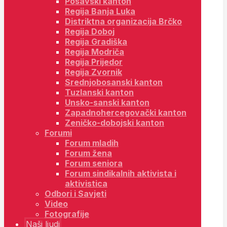
Posavski kanton
Regija Banja Luka
Distriktna organizacija Brčko
Regija Doboj
Regija Gradiška
Regija Modriča
Regija Prijedor
Regija Zvornik
Srednjobosanski kanton
Tuzlanski kanton
Unsko-sanski kanton
Zapadnohercegovački kanton
Zeničko-dobojski kanton
Forumi
Forum mladih
Forum žena
Forum seniora
Forum sindikalnih aktivista i
aktivistica
Odbori i Savjeti
Video
Fotografije
Naši ljudi