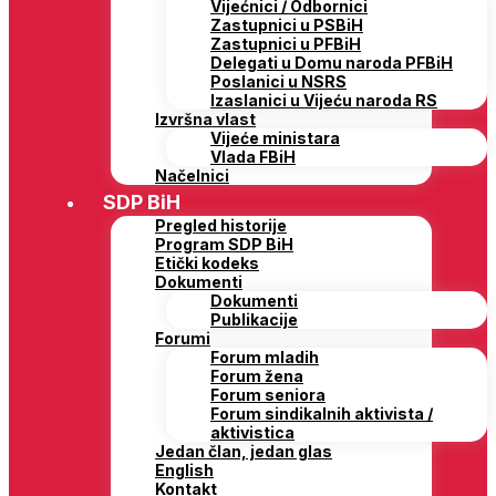
Vijećnici / Odbornici
Zastupnici u PSBiH
Zastupnici u PFBiH
Delegati u Domu naroda PFBiH
Poslanici u NSRS
Izaslanici u Vijeću naroda RS
Izvršna vlast
Vijeće ministara
Vlada FBiH
Načelnici
SDP BiH
Pregled historije
Program SDP BiH
Etički kodeks
Dokumenti
Dokumenti
Publikacije
Forumi
Forum mladih
Forum žena
Forum seniora
Forum sindikalnih aktivista /
aktivistica
Jedan član, jedan glas
English
Kontakt