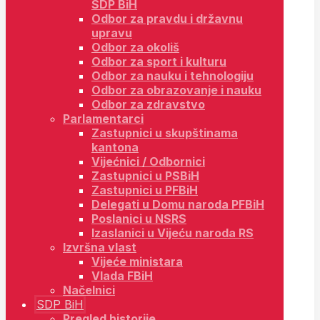
SDP BiH
Odbor za pravdu i državnu
upravu
Odbor za okoliš
Odbor za sport i kulturu
Odbor za nauku i tehnologiju
Odbor za obrazovanje i nauku
Odbor za zdravstvo
Parlamentarci
Zastupnici u skupštinama
kantona
Vijećnici / Odbornici
Zastupnici u PSBiH
Zastupnici u PFBiH
Delegati u Domu naroda PFBiH
Poslanici u NSRS
Izaslanici u Vijeću naroda RS
Izvršna vlast
Vijeće ministara
Vlada FBiH
Načelnici
SDP BiH
Pregled historije