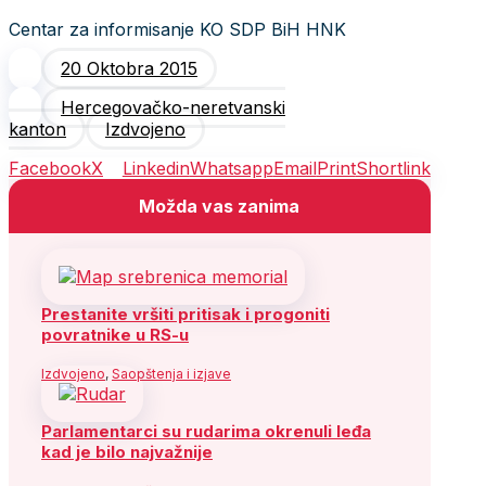
Centar za informisanje KO SDP BiH HNK
20 Oktobra 2015
Hercegovačko-neretvanski
kanton
Izdvojeno
Facebook
X
Linkedin
Whatsapp
Email
Print
Shortlink
Možda vas zanima
Prestanite vršiti pritisak i progoniti
povratnike u RS-u
Izdvojeno
,
Saopštenja i izjave
Parlamentarci su rudarima okrenuli leđa
kad je bilo najvažnije