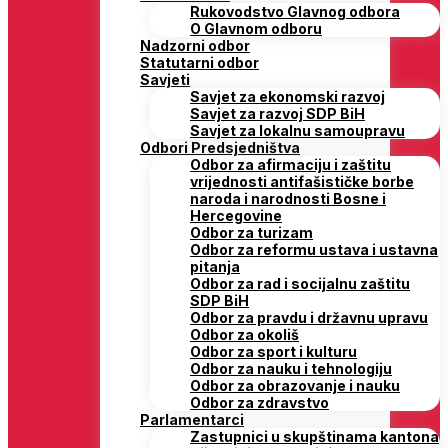
Rukovodstvo Glavnog odbora
O Glavnom odboru
Nadzorni odbor
Statutarni odbor
Savjeti
Savjet za ekonomski razvoj
Savjet za razvoj SDP BiH
Savjet za lokalnu samoupravu
Odbori Predsjedništva
Odbor za afirmaciju i zaštitu
vrijednosti antifašističke borbe
naroda i narodnosti Bosne i
Hercegovine
Odbor za turizam
Odbor za reformu ustava i ustavna
pitanja
Odbor za rad i socijalnu zaštitu
SDP BiH
Odbor za pravdu i državnu upravu
Odbor za okoliš
Odbor za sport i kulturu
Odbor za nauku i tehnologiju
Odbor za obrazovanje i nauku
Odbor za zdravstvo
Parlamentarci
Zastupnici u skupštinama kantona