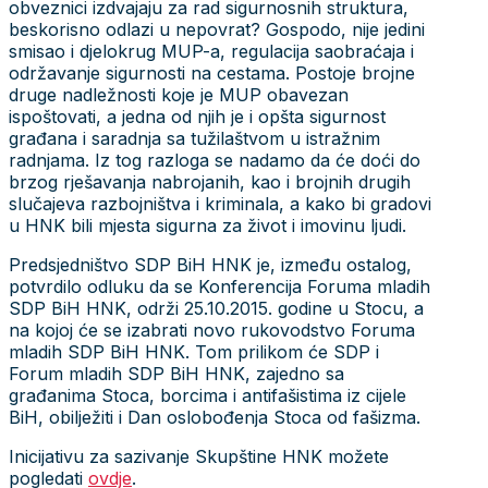
obveznici izdvajaju za rad sigurnosnih struktura,
beskorisno odlazi u nepovrat? Gospodo, nije jedini
smisao i djelokrug MUP-a, regulacija saobraćaja i
održavanje sigurnosti na cestama. Postoje brojne
druge nadležnosti koje je MUP obavezan
ispoštovati, a jedna od njih je i opšta sigurnost
građana i saradnja sa tužilaštvom u istražnim
radnjama. Iz tog razloga se nadamo da će doći do
brzog rješavanja nabrojanih, kao i brojnih drugih
slučajeva razbojništva i kriminala, a kako bi gradovi
u HNK bili mjesta sigurna za život i imovinu ljudi.
Predsjedništvo SDP BiH HNK je, između ostalog,
potvrdilo odluku da se Konferencija Foruma mladih
SDP BiH HNK, održi 25.10.2015. godine u Stocu, a
na kojoj će se izabrati novo rukovodstvo Foruma
mladih SDP BiH HNK. Tom prilikom će SDP i
Forum mladih SDP BiH HNK, zajedno sa
građanima Stoca, borcima i antifašistima iz cijele
BiH, obilježiti i Dan oslobođenja Stoca od fašizma.
Inicijativu za sazivanje Skupštine HNK možete
pogledati
ovdje
.