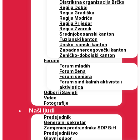
Distriktna organizacija Brčko
Regija Doboj
Regija Gradiška
Regija Modriča
Regija Prijedor
Regija Zvornik
Srednjobosanski kanton
Tuzlanski kanton
Unsko-sanski kanton
Zapadnohercegovački kanton
Zeničko-dobojski kanton
Forumi
Forum mladih
Forum žena
Forum seniora
Forum sindikalnih aktivista i
aktivistica
Odbori i Savjeti
Video
Fotografije
Naši ljudi
Predsjednik
Generalni sekretar
Zamjenici predsjednika SDP BiH
Predsjedništvo
Glavni odbor