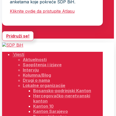
anketama koje pokreće SDP BiH.
Kliknite ovdje da pristupite Atlasu
Pridruži se!
Vijesti
Aktuelnosti
Saopštenja i izjave
Intervju
Kolumna/Blog
Drugi o nama
Lokalne organizacije
Bosansko-podrinjski Kanton
Hercegovačko-neretvanski
kanton
Kanton 10
Kanton Sarajevo