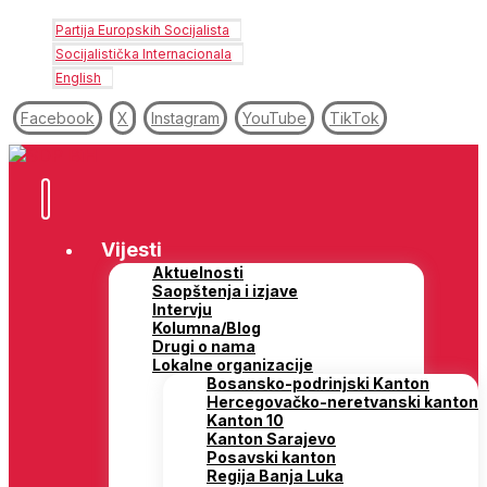
Partija Europskih Socijalista
Socijalistička Internacionala
English
Facebook
X
Instagram
YouTube
TikTok
Vijesti
Aktuelnosti
Saopštenja i izjave
Intervju
Kolumna/Blog
Drugi o nama
Lokalne organizacije
Bosansko-podrinjski Kanton
Hercegovačko-neretvanski kanton
Kanton 10
Kanton Sarajevo
Posavski kanton
Regija Banja Luka