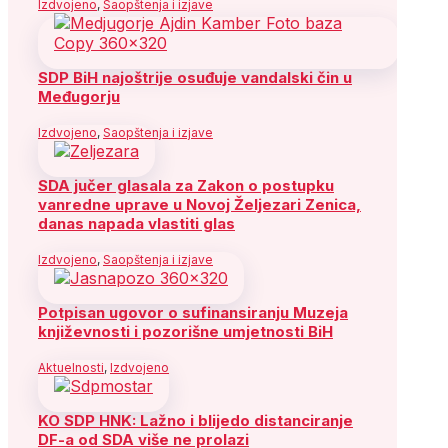
Izdvojeno
,
Saopštenja i izjave
SDP BiH najoštrije osuđuje vandalski čin u
Međugorju
Izdvojeno
,
Saopštenja i izjave
SDA jučer glasala za Zakon o postupku
vanredne uprave u Novoj Željezari Zenica,
danas napada vlastiti glas
Izdvojeno
,
Saopštenja i izjave
Potpisan ugovor o sufinansiranju Muzeja
književnosti i pozorišne umjetnosti BiH
Aktuelnosti
,
Izdvojeno
KO SDP HNK: Lažno i blijedo distanciranje
DF-a od SDA više ne prolazi