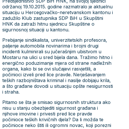
Predsjedništvo SDP BiH HNK, na svojoj sjednici
održanoj 19.10.2015. godine razmatralo je aktuelnu
situaciju u Hercegovačko-neretvanskom kantonu i
zadužilo Klub zastupnika SDP BiH u Skupštini
HNK da zatraži hitnu sjednicu Skupštine o
sigurnosnoj situaciji u kantonu.
Prebijanje sindikalista, univerzitetskih profesora,
paljenje automobila novinarima i brojni drugi
incidenti kulminirali su jučerašnjim ubistvom u
Mostaru na ulici u sred bijela dana. Tražimo hitno i
energično poduzimanje mjera od strane nadležnih
organa, kako bi se ovi slučajevi rasvjetlili, a
počinioci izveli pred lice pravde. Nerješavanjem
teških razbojništava kriminal i nasilje dobijaju krila,
a što građane dovodi u situaciju opšte nesigurnosti
i straha.
Pitamo se šta je smisao sigurnosnih struktura ako
nisu u stanju obezbjediti sigurnost građana i
njihove imovine i privesti pred lice pravde
počinioce teških krivičnih djela? Da li možda te
počinioce neko štiti ili ogromni novac, koji porezni