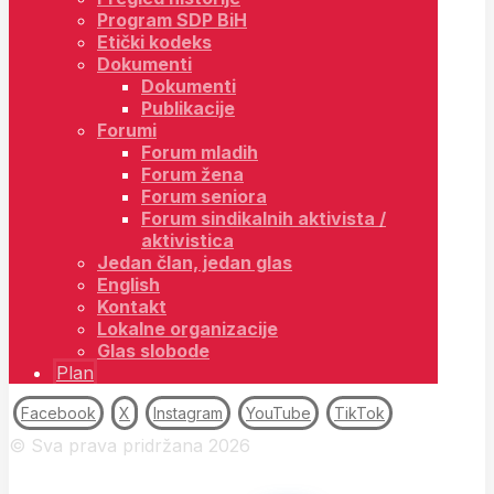
Program SDP BiH
Etički kodeks
Dokumenti
Dokumenti
Publikacije
Forumi
Forum mladih
Forum žena
Forum seniora
Forum sindikalnih aktivista /
aktivistica
Jedan član, jedan glas
English
Kontakt
Lokalne organizacije
Glas slobode
Plan
Facebook
X
Instagram
YouTube
TikTok
© Sva prava pridržana 2026