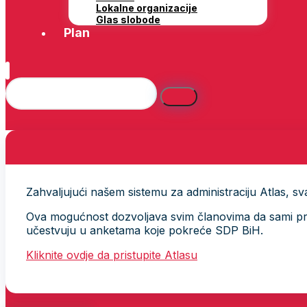
Lokalne organizacije
Glas slobode
Plan
Zahvaljujući našem sistemu za administraciju Atlas, svak
Ova mogućnost dozvoljava svim članovima da sami provj
učestvuju u anketama koje pokreće SDP BiH.
Kliknite ovdje da pristupite Atlasu