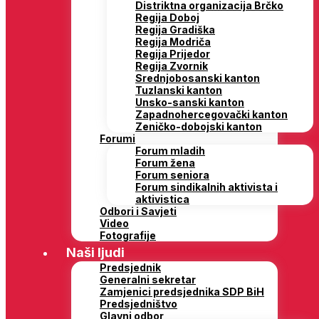
Distriktna organizacija Brčko
Regija Doboj
Regija Gradiška
Regija Modriča
Regija Prijedor
Regija Zvornik
Srednjobosanski kanton
Tuzlanski kanton
Unsko-sanski kanton
Zapadnohercegovački kanton
Zeničko-dobojski kanton
Forumi
Forum mladih
Forum žena
Forum seniora
Forum sindikalnih aktivista i
aktivistica
Odbori i Savjeti
Video
Fotografije
Naši ljudi
Predsjednik
Generalni sekretar
Zamjenici predsjednika SDP BiH
Predsjedništvo
Glavni odbor