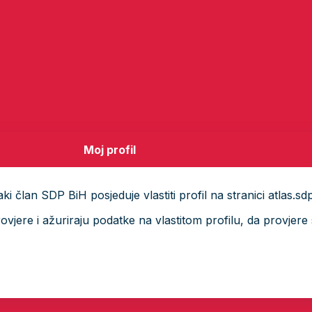
Moj profil
i član SDP BiH posjeduje vlastiti profil na stranici atlas.sd
ere i ažuriraju podatke na vlastitom profilu, da provjere s