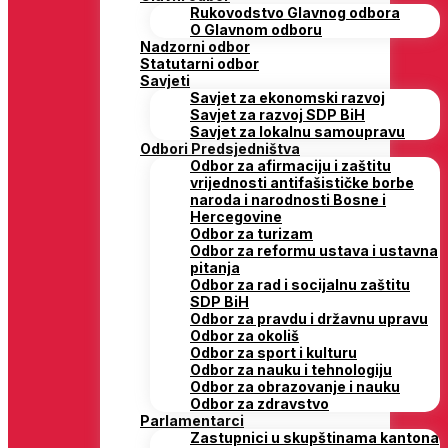
Rukovodstvo Glavnog odbora
O Glavnom odboru
Nadzorni odbor
Statutarni odbor
Savjeti
Savjet za ekonomski razvoj
Savjet za razvoj SDP BiH
Savjet za lokalnu samoupravu
Odbori Predsjedništva
Odbor za afirmaciju i zaštitu
vrijednosti antifašističke borbe
naroda i narodnosti Bosne i
Hercegovine
Odbor za turizam
Odbor za reformu ustava i ustavna
pitanja
Odbor za rad i socijalnu zaštitu
SDP BiH
Odbor za pravdu i državnu upravu
Odbor za okoliš
Odbor za sport i kulturu
Odbor za nauku i tehnologiju
Odbor za obrazovanje i nauku
Odbor za zdravstvo
Parlamentarci
Zastupnici u skupštinama kantona