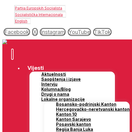
Partija Europskih Socijalista
Socijalistička Internacionala
English
Facebook
X
Instagram
YouTube
TikTok
Vijesti
Aktuelnosti
Saopštenja i izjave
Intervju
Kolumna/Blog
Drugi o nama
Lokalne organizacije
Bosansko-podrinjski Kanton
Hercegovačko-neretvanski kanton
Kanton 10
Kanton Sarajevo
Posavski kanton
Regija Banja Luka