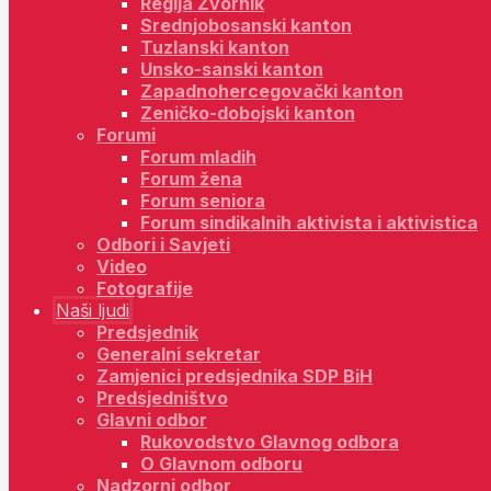
Regija Zvornik
Srednjobosanski kanton
Tuzlanski kanton
Unsko-sanski kanton
Zapadnohercegovački kanton
Zeničko-dobojski kanton
Forumi
Forum mladih
Forum žena
Forum seniora
Forum sindikalnih aktivista i aktivistica
Odbori i Savjeti
Video
Fotografije
Naši ljudi
Predsjednik
Generalni sekretar
Zamjenici predsjednika SDP BiH
Predsjedništvo
Glavni odbor
Rukovodstvo Glavnog odbora
O Glavnom odboru
Nadzorni odbor