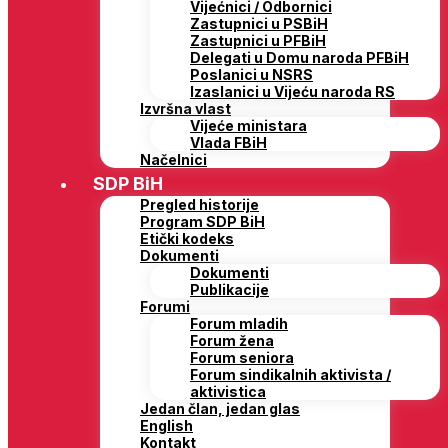
Vijećnici / Odbornici
Zastupnici u PSBiH
Zastupnici u PFBiH
Delegati u Domu naroda PFBiH
Poslanici u NSRS
Izaslanici u Vijeću naroda RS
Izvršna vlast
Vijeće ministara
Vlada FBiH
Načelnici
SDP BiH
Pregled historije
Program SDP BiH
Etički kodeks
Dokumenti
Dokumenti
Publikacije
Forumi
Forum mladih
Forum žena
Forum seniora
Forum sindikalnih aktivista /
aktivistica
Jedan član, jedan glas
English
Kontakt