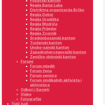
Posavski kanton
Regija Banja Luka
Distriktna organizacija Brčko
Regija Doboj
Regija Gradiška
Regija Modriča
Regija Prijedor
Regija Zvornik
Srednjobosanski kanton
Tuzlanski kanton
Unsko-sanski kanton
Zapadnohercegovački kanton
Zeničko-dobojski kanton
Forumi
Forum mladih
Forum žena
Forum seniora
Forum sindikalnih aktivista i
aktivistica
Odbori i Savjeti
Video
Fotografije
Naši ljudi