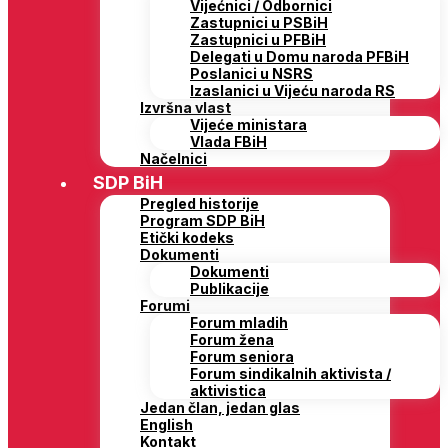
Vijećnici / Odbornici
Zastupnici u PSBiH
Zastupnici u PFBiH
Delegati u Domu naroda PFBiH
Poslanici u NSRS
Izaslanici u Vijeću naroda RS
Izvršna vlast
Vijeće ministara
Vlada FBiH
Načelnici
SDP BiH
Pregled historije
Program SDP BiH
Etički kodeks
Dokumenti
Dokumenti
Publikacije
Forumi
Forum mladih
Forum žena
Forum seniora
Forum sindikalnih aktivista /
aktivistica
Jedan član, jedan glas
English
Kontakt