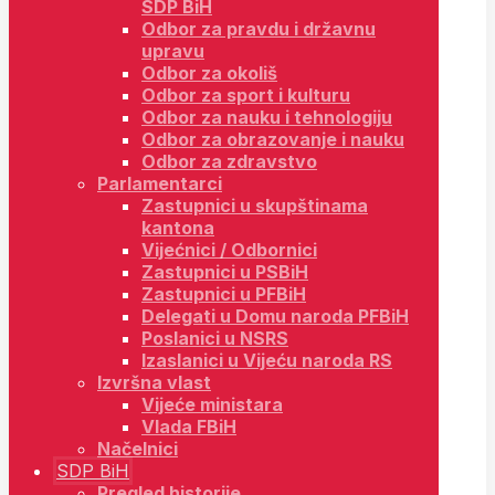
SDP BiH
Odbor za pravdu i državnu
upravu
Odbor za okoliš
Odbor za sport i kulturu
Odbor za nauku i tehnologiju
Odbor za obrazovanje i nauku
Odbor za zdravstvo
Parlamentarci
Zastupnici u skupštinama
kantona
Vijećnici / Odbornici
Zastupnici u PSBiH
Zastupnici u PFBiH
Delegati u Domu naroda PFBiH
Poslanici u NSRS
Izaslanici u Vijeću naroda RS
Izvršna vlast
Vijeće ministara
Vlada FBiH
Načelnici
SDP BiH
Pregled historije