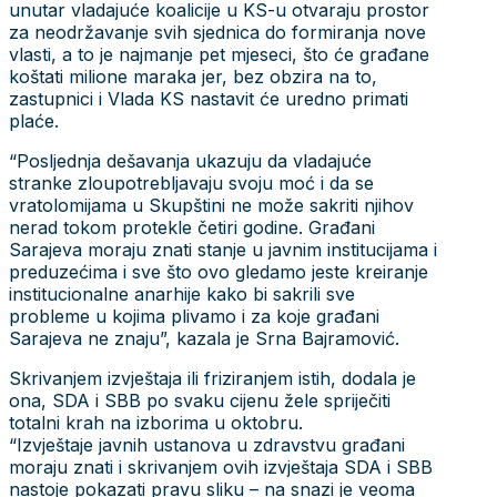
unutar vladajuće koalicije u KS-u otvaraju prostor
za neodržavanje svih sjednica do formiranja nove
vlasti, a to je najmanje pet mjeseci, što će građane
koštati milione maraka jer, bez obzira na to,
zastupnici i Vlada KS nastavit će uredno primati
plaće.
“Posljednja dešavanja ukazuju da vladajuće
stranke zloupotrebljavaju svoju moć i da se
vratolomijama u Skupštini ne može sakriti njihov
nerad tokom protekle četiri godine. Građani
Sarajeva moraju znati stanje u javnim institucijama i
preduzećima i sve što ovo gledamo jeste kreiranje
institucionalne anarhije kako bi sakrili sve
probleme u kojima plivamo i za koje građani
Sarajeva ne znaju”, kazala je Srna Bajramović.
Skrivanjem izvještaja ili friziranjem istih, dodala je
ona, SDA i SBB po svaku cijenu žele spriječiti
totalni krah na izborima u oktobru.
“Izvještaje javnih ustanova u zdravstvu građani
moraju znati i skrivanjem ovih izvještaja SDA i SBB
nastoje pokazati pravu sliku – na snazi je veoma