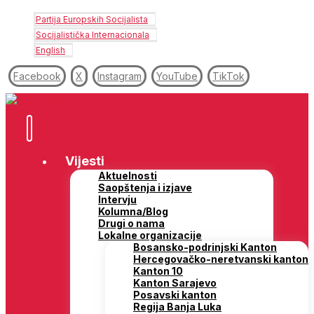
Partija Europskih Socijalista
Socijalistička Internacionala
English
Facebook
X
Instagram
YouTube
TikTok
Vijesti
Aktuelnosti
Saopštenja i izjave
Intervju
Kolumna/Blog
Drugi o nama
Lokalne organizacije
Bosansko-podrinjski Kanton
Hercegovačko-neretvanski kanton
Kanton 10
Kanton Sarajevo
Posavski kanton
Regija Banja Luka