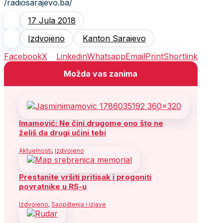
/radiosarajevo.ba/
17 Jula 2018
Izdvojeno
Kanton Sarajevo
Facebook
X
Linkedin
Whatsapp
Email
Print
Shortlink
Možda vas zanima
Imamović: Ne čini drugome ono što ne
želiš da drugi učini tebi
Aktuelnosti
,
Izdvojeno
Prestanite vršiti pritisak i progoniti
povratnike u RS-u
Izdvojeno
,
Saopštenja i izjave