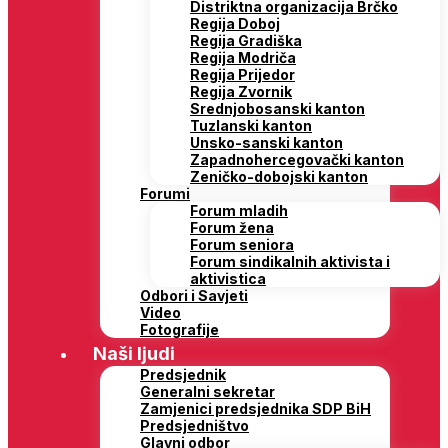
Distriktna organizacija Brčko
Regija Doboj
Regija Gradiška
Regija Modriča
Regija Prijedor
Regija Zvornik
Srednjobosanski kanton
Tuzlanski kanton
Unsko-sanski kanton
Zapadnohercegovački kanton
Zeničko-dobojski kanton
Forumi
Forum mladih
Forum žena
Forum seniora
Forum sindikalnih aktivista i
aktivistica
Odbori i Savjeti
Video
Fotografije
Naši ljudi
Predsjednik
Generalni sekretar
Zamjenici predsjednika SDP BiH
Predsjedništvo
Glavni odbor