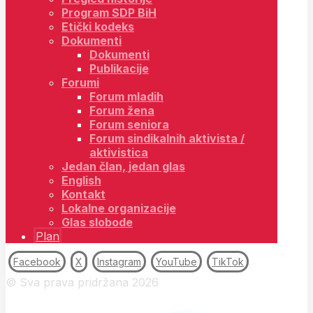
Program SDP BiH
Etički kodeks
Dokumenti
Dokumenti
Publikacije
Forumi
Forum mladih
Forum žena
Forum seniora
Forum sindikalnih aktivista /
aktivistica
Jedan član, jedan glas
English
Kontakt
Lokalne organizacije
Glas slobode
Plan
Facebook
X
Instagram
YouTube
TikTok
© Sva prava pridržana 2026