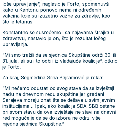
loše upravljanje”, naglasio je Forto, spomenuvši
kako u Kantonu ponovo nema ni određenih
vakcina koje su izuzetno važne za zdravlje, kao
što je tetanus.
Konstantno se susrećemo i sa najavama štrajka u
zdravstvu, nastavio je on, što je rezultat lošeg
upravljanja.
“Mi smo tražili da se sjednica Skupštine održi 30. ili
31. jula, ali su i to odbili iz vladajuće koalicije”, otkrio
je Forto.
Za kraj, Segmedina Srna Bajramović je rekla:
“Mi nećemo odustati od svog stava da se izvještaji
nađu na dnevnom redu skupštine jer građani
Sarajeva moraju znati šta se dešava u svim javnim
institucijama… Ipak, ako koalicija SDA-SBB ostane
pri svom stavu da ove izvještaje ne stavi na dnevni
red moguće je da se do izbora ne odrzi više
nijedna sjednica Skupštine.”