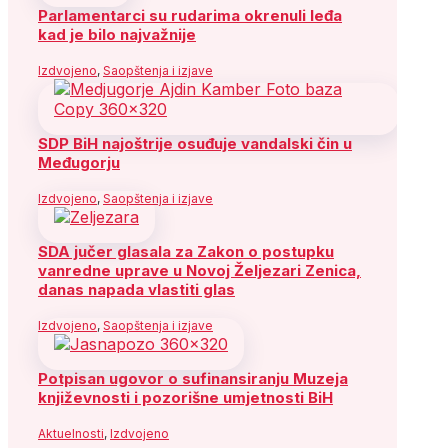
Parlamentarci su rudarima okrenuli leđa
kad je bilo najvažnije
Izdvojeno
,
Saopštenja i izjave
SDP BiH najoštrije osuđuje vandalski čin u
Međugorju
Izdvojeno
,
Saopštenja i izjave
SDA jučer glasala za Zakon o postupku
vanredne uprave u Novoj Željezari Zenica,
danas napada vlastiti glas
Izdvojeno
,
Saopštenja i izjave
Potpisan ugovor o sufinansiranju Muzeja
književnosti i pozorišne umjetnosti BiH
Aktuelnosti
,
Izdvojeno