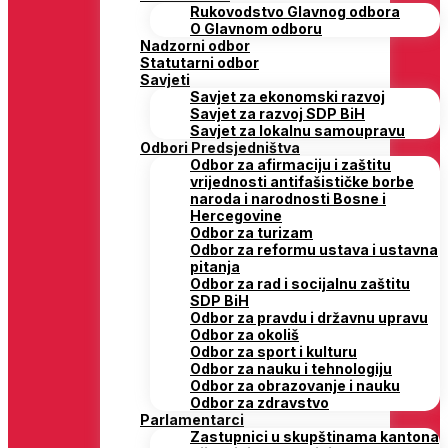
Rukovodstvo Glavnog odbora
O Glavnom odboru
Nadzorni odbor
Statutarni odbor
Savjeti
Savjet za ekonomski razvoj
Savjet za razvoj SDP BiH
Savjet za lokalnu samoupravu
Odbori Predsjedništva
Odbor za afirmaciju i zaštitu
vrijednosti antifašističke borbe
naroda i narodnosti Bosne i
Hercegovine
Odbor za turizam
Odbor za reformu ustava i ustavna
pitanja
Odbor za rad i socijalnu zaštitu
SDP BiH
Odbor za pravdu i državnu upravu
Odbor za okoliš
Odbor za sport i kulturu
Odbor za nauku i tehnologiju
Odbor za obrazovanje i nauku
Odbor za zdravstvo
Parlamentarci
Zastupnici u skupštinama kantona