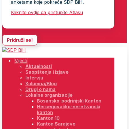
anketama koje pokreće SDP BiH.
Kliknite ovdje da pristupite Atlasu
Pridruži se!
Vijesti
Aktuelnosti
Saopštenja i izjave
Intervju
Kolumna/Blog
Drugi o nama
Lokalne organizacije
Bosansko-podrinjski Kanton
Hercegovačko-neretvanski
kanton
Kanton 10
Kanton Sarajevo