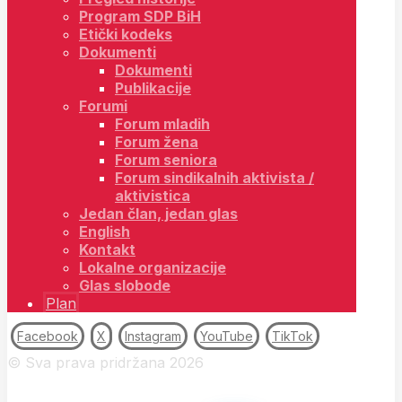
Program SDP BiH
Etički kodeks
Dokumenti
Dokumenti
Publikacije
Forumi
Forum mladih
Forum žena
Forum seniora
Forum sindikalnih aktivista /
aktivistica
Jedan član, jedan glas
English
Kontakt
Lokalne organizacije
Glas slobode
Plan
Facebook
X
Instagram
YouTube
TikTok
© Sva prava pridržana 2026