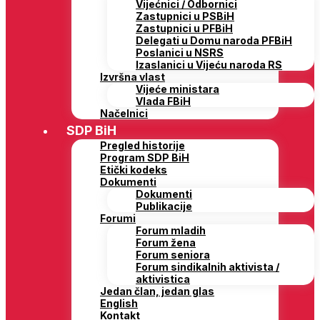
Vijećnici / Odbornici
Zastupnici u PSBiH
Zastupnici u PFBiH
Delegati u Domu naroda PFBiH
Poslanici u NSRS
Izaslanici u Vijeću naroda RS
Izvršna vlast
Vijeće ministara
Vlada FBiH
Načelnici
SDP BiH
Pregled historije
Program SDP BiH
Etički kodeks
Dokumenti
Dokumenti
Publikacije
Forumi
Forum mladih
Forum žena
Forum seniora
Forum sindikalnih aktivista /
aktivistica
Jedan član, jedan glas
English
Kontakt