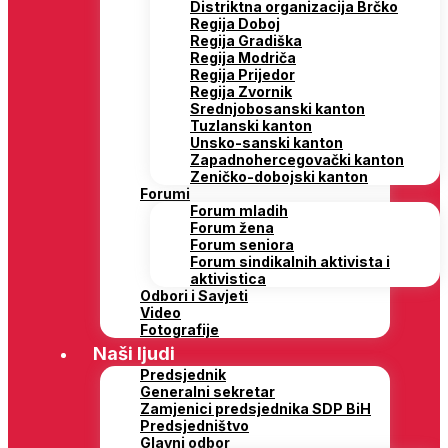
Distriktna organizacija Brčko
Regija Doboj
Regija Gradiška
Regija Modriča
Regija Prijedor
Regija Zvornik
Srednjobosanski kanton
Tuzlanski kanton
Unsko-sanski kanton
Zapadnohercegovački kanton
Zeničko-dobojski kanton
Forumi
Forum mladih
Forum žena
Forum seniora
Forum sindikalnih aktivista i
aktivistica
Odbori i Savjeti
Video
Fotografije
Naši ljudi
Predsjednik
Generalni sekretar
Zamjenici predsjednika SDP BiH
Predsjedništvo
Glavni odbor