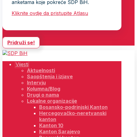
anketama koje pokreće SDP BiH.
Kliknite ovdje da pristupite Atlasu
Pridruži se!
Vijesti
Aktuelnosti
Saopštenja i izjave
Intervju
Kolumna/Blog
Drugi o nama
Lokalne organizacije
Bosansko-podrinjski Kanton
Hercegovačko-neretvanski
kanton
Kanton 10
Kanton Sarajevo