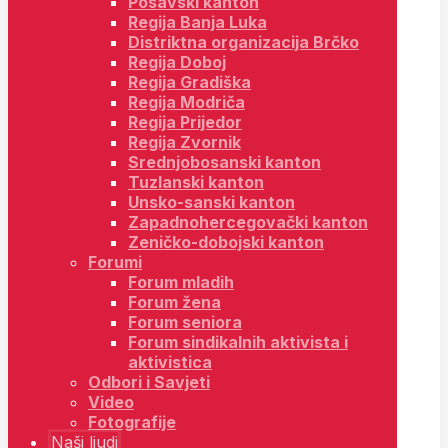
Posavski kanton
Regija Banja Luka
Distriktna organizacija Brčko
Regija Doboj
Regija Gradiška
Regija Modriča
Regija Prijedor
Regija Zvornik
Srednjobosanski kanton
Tuzlanski kanton
Unsko-sanski kanton
Zapadnohercegovački kanton
Zeničko-dobojski kanton
Forumi
Forum mladih
Forum žena
Forum seniora
Forum sindikalnih aktivista i
aktivistica
Odbori i Savjeti
Video
Fotografije
Naši ljudi