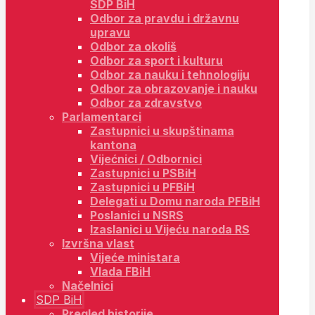
SDP BiH
Odbor za pravdu i državnu
upravu
Odbor za okoliš
Odbor za sport i kulturu
Odbor za nauku i tehnologiju
Odbor za obrazovanje i nauku
Odbor za zdravstvo
Parlamentarci
Zastupnici u skupštinama
kantona
Vijećnici / Odbornici
Zastupnici u PSBiH
Zastupnici u PFBiH
Delegati u Domu naroda PFBiH
Poslanici u NSRS
Izaslanici u Vijeću naroda RS
Izvršna vlast
Vijeće ministara
Vlada FBiH
Načelnici
SDP BiH
Pregled historije