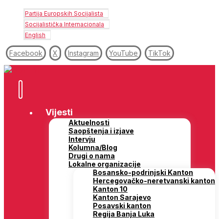
Partija Europskih Socijalista
Socijalistička Internacionala
English
Facebook
X
Instagram
YouTube
TikTok
Vijesti
Aktuelnosti
Saopštenja i izjave
Intervju
Kolumna/Blog
Drugi o nama
Lokalne organizacije
Bosansko-podrinjski Kanton
Hercegovačko-neretvanski kanton
Kanton 10
Kanton Sarajevo
Posavski kanton
Regija Banja Luka