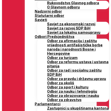
Rukovodstvo Glavnog odbora
O Glavnom odboru
Nadzorni odbor
Statutarni odbor
Savjeti
Savjet za ekonomski razvoj
Savjet za razvoj SDP BiH
Savjet za lokalnu samoupravu
Odbori Predsjedništva
Odbor za afirmaciju i zaštitu
vrijednosti antifašističke borbe
naroda i narodnosti Bosne i
Hercegovine
Odbor za turizam
Odbor za reformu ustava i ustavna
pitanja
Odbor za rad i socijalnu zaštitu
SDP BiH
Odbor za pravdu i državnu upravu
Odbor za okoliš
Odbor za sport i kulturu
Odbor za nauku i tehnologiju
Odbor za obrazovanje i nauku
Odbor za zdravstvo
Parlamentarci
Zastupnici u skupštinama kantona