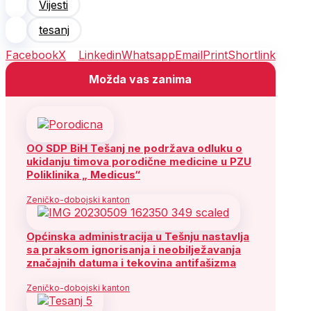
Vijesti
tesanj
Facebook
X
Linkedin
Whatsapp
Email
Print
Shortlink
Možda vas zanima
OO SDP BiH Tešanj ne podržava odluku o
ukidanju timova porodične medicine u PZU
Poliklinika „ Medicus“
Zeničko-dobojski kanton
Općinska administracija u Tešnju nastavlja
sa praksom ignorisanja i neobilježavanja
značajnih datuma i tekovina antifašizma
Zeničko-dobojski kanton