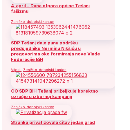
4. april – Dana otpora općine Tešanj
fašizmu
Zeničko-dobojski kanton
SDP Tešanj daje punu podršku
predsjedniku Nerminu Nikšiću u
pregovorima oko formiranja nove Vlade
Federacije BiH
Vijesti
,
Zeničko-dobojski kanton
OO SDP BiH Tešanj priželjkuje korektno
ozračje u izbornoj kampanji
Zeničko-dobojski kanton
Stranka privatizovala čitav jedan grad