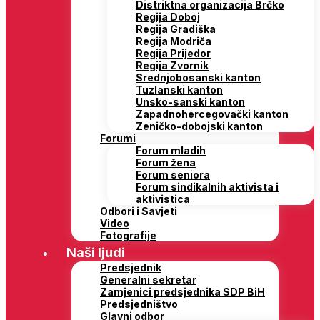
Distriktna organizacija Brčko
Regija Doboj
Regija Gradiška
Regija Modriča
Regija Prijedor
Regija Zvornik
Srednjobosanski kanton
Tuzlanski kanton
Unsko-sanski kanton
Zapadnohercegovački kanton
Zeničko-dobojski kanton
Forumi
Forum mladih
Forum žena
Forum seniora
Forum sindikalnih aktivista i
aktivistica
Odbori i Savjeti
Video
Fotografije
Naši ljudi
Predsjednik
Generalni sekretar
Zamjenici predsjednika SDP BiH
Predsjedništvo
Glavni odbor