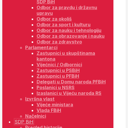
SDP BiH
Odbor za pravdu i državnu
upravu
Odbor za okoliš
Odbor za sport i kulturu
Odbor za nauku i tehnologiju
Odbor za obrazovanje i nauku
Odbor za zdravstvo
Parlamentarci
Zastupnici u skupštinama
kantona
Vijećnici / Odbornici
Zastupnici u PSBiH
Zastupnici u PFBiH
Delegati u Domu naroda PFBiH
Poslanici u NSRS
Izaslanici u Vijeću naroda RS
Izvršna vlast
Vijeće ministara
Vlada FBiH
Načelnici
SDP BiH
Pregled historije