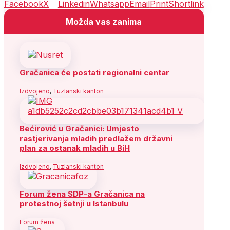
Facebook
X
Linkedin
Whatsapp
Email
Print
Shortlink
Možda vas zanima
Gračanica će postati regionalni centar
Izdvojeno
,
Tuzlanski kanton
Bećirović u Gračanici: Umjesto
rastjerivanja mladih predlažem državni
plan za ostanak mladih u BiH
Izdvojeno
,
Tuzlanski kanton
Forum žena SDP-a Gračanica na
protestnoj šetnji u Istanbulu
Forum žena