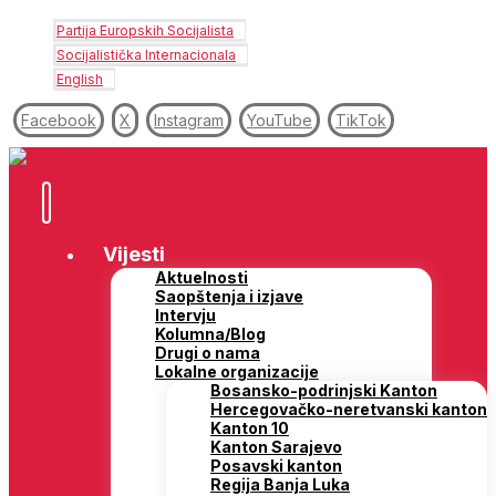
Partija Europskih Socijalista
Socijalistička Internacionala
English
Facebook
X
Instagram
YouTube
TikTok
Vijesti
Aktuelnosti
Saopštenja i izjave
Intervju
Kolumna/Blog
Drugi o nama
Lokalne organizacije
Bosansko-podrinjski Kanton
Hercegovačko-neretvanski kanton
Kanton 10
Kanton Sarajevo
Posavski kanton
Regija Banja Luka