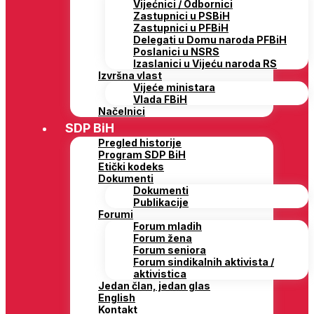
Vijećnici / Odbornici
Zastupnici u PSBiH
Zastupnici u PFBiH
Delegati u Domu naroda PFBiH
Poslanici u NSRS
Izaslanici u Vijeću naroda RS
Izvršna vlast
Vijeće ministara
Vlada FBiH
Načelnici
SDP BiH
Pregled historije
Program SDP BiH
Etički kodeks
Dokumenti
Dokumenti
Publikacije
Forumi
Forum mladih
Forum žena
Forum seniora
Forum sindikalnih aktivista /
aktivistica
Jedan član, jedan glas
English
Kontakt