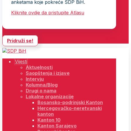
anketama koje pokreće SDP BiH.
Kliknite ovdje da pristupite Atlasu
Pridruži se!
Vijesti
Aktuelnosti
Saopštenja i izjave
Intervju
Kolumna/Blog
Drugi o nama
Lokalne organizacije
Bosansko-podrinjski Kanton
Hercegovačko-neretvanski
kanton
Kanton 10
Kanton Sarajevo