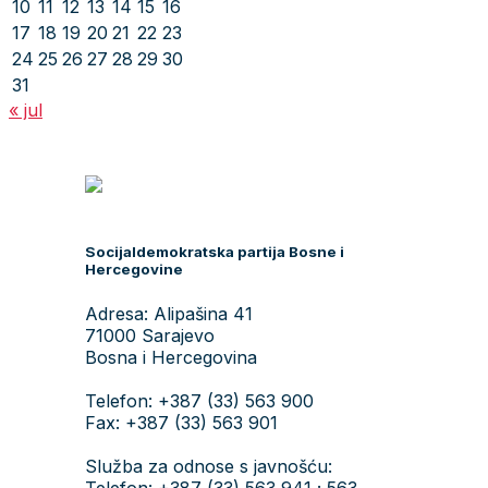
10
11
12
13
14
15
16
17
18
19
20
21
22
23
24
25
26
27
28
29
30
31
« jul
Socijaldemokratska partija Bosne i
Hercegovine
Adresa: Alipašina 41
71000 Sarajevo
Bosna i Hercegovina
Telefon: +387 (33) 563 900
Fax: +387 (33) 563 901
Služba za odnose s javnošću:
Telefon: +387 (33) 563 941 ; 563