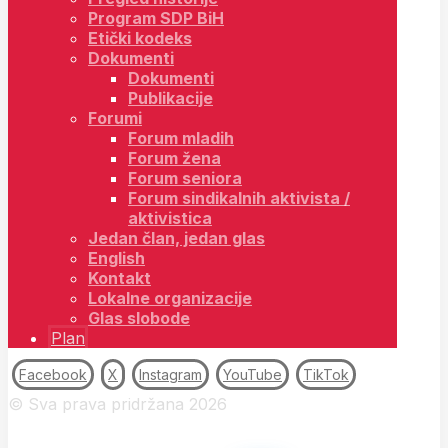
Program SDP BiH
Etički kodeks
Dokumenti
Dokumenti
Publikacije
Forumi
Forum mladih
Forum žena
Forum seniora
Forum sindikalnih aktivista /
aktivistica
Jedan član, jedan glas
English
Kontakt
Lokalne organizacije
Glas slobode
Plan
Facebook
X
Instagram
YouTube
TikTok
© Sva prava pridržana 2026