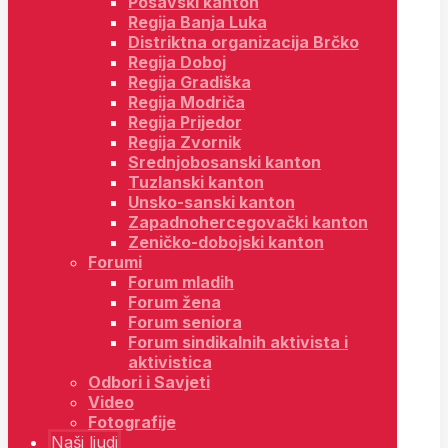
Posavski kanton
Regija Banja Luka
Distriktna organizacija Brčko
Regija Doboj
Regija Gradiška
Regija Modriča
Regija Prijedor
Regija Zvornik
Srednjobosanski kanton
Tuzlanski kanton
Unsko-sanski kanton
Zapadnohercegovački kanton
Zeničko-dobojski kanton
Forumi
Forum mladih
Forum žena
Forum seniora
Forum sindikalnih aktivista i
aktivistica
Odbori i Savjeti
Video
Fotografije
Naši ljudi