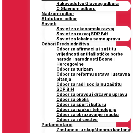
Rukovodstvo Glavnog odbora
O Glavnom odboru
Nadzorni odbor
Statutarni odbor
Savjeti
Savjet za ekonomski razvoj
Savjet za razvoj SDP BiH
Savjet za lokalnu samoupravu
Odbori Predsjedništva
Odbor za afirmaciju i zaštitu
vrijednosti antifašističke borbe
naroda i narodnosti Bosne i
Hercegovine
Odbor za turizam
Odbor za reformu ustava i ustavna
pitanja
Odbor za rad i socijalnu zaštitu
SDP BiH
Odbor za pravdu i državnu upravu
Odbor za okoliš
Odbor za sport i kulturu
Odbor za nauku i tehnologiju
Odbor za obrazovanje i nauku
Odbor za zdravstvo
Parlamentarci
Zastupnici u skupštinama kantona