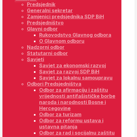
Predsjednik
Generalni sekretar
Zamjenici predsjednika SDP BiH
Predsjedništvo
Glavni odbor
Rukovodstvo Glavnog odbora
O Glavnom odboru
Nadzorni odbor
Statutarni odbor
Savjeti
Savjet za ekonomski razvoj
Savjet za razvoj SDP BiH
Savjet za lokalnu samoupravu
Odbori Predsjedništva
Odbor za afirmaciju i zaštitu
vrijednosti antifašističke borbe
naroda i narodnosti Bosne i
Hercegovine
Odbor za turizam
Odbor za reformu ustava i
ustavna pitanja
Odbor za rad i socijalnu zaštitu