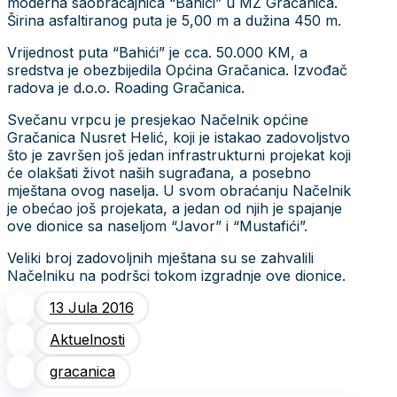
moderna saobraćajnica “Bahići” u MZ Gračanica.
Širina asfaltiranog puta je 5,00 m a dužina 450 m.
Vrijednost puta “Bahići” je cca. 50.000 KM, a
sredstva je obezbijedila Općina Gračanica. Izvođač
radova je d.o.o. Roading Gračanica.
Svečanu vrpcu je presjekao Načelnik općine
Gračanica Nusret Helić, koji je istakao zadovoljstvo
što je završen još jedan infrastrukturni projekat koji
će olakšati život naših sugrađana, a posebno
mještana ovog naselja. U svom obraćanju Načelnik
je obećao još projekata, a jedan od njih je spajanje
ove dionice sa naseljom “Javor” i “Mustafići”.
Veliki broj zadovoljnih mještana su se zahvalili
Načelniku na podršci tokom izgradnje ove dionice.
13 Jula 2016
Aktuelnosti
gracanica